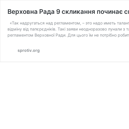
Верховна Рада 9 скликання починає с
«Так надругаться над регламентом, – это надо иметь талант
відміну від папєрєдніків. Такі заяви неодноразово лунали 
регламентом Верховної Ради. Для цього їм не потрібно роби
sprotiv.org