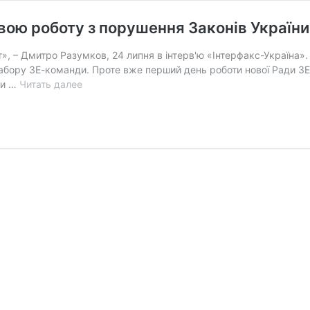
вою роботу з порушення Законів України
», – Дмитро Разумков, 24 липня в інтерв'ю «Інтерфакс-Україна
з табору ЗЕ-команди. Проте вже перший день роботи нової Ради
ти …
Читать далее
Верховна
Рада
9
скликання
починає
свою
роботу
з
порушення
Законів
України.
Розслідування