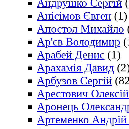
Андрушко Сергій
(
Анісімов Євген
(1)
Апостол Михайло
Ар'єв Володимир
(
Арабей Денис
(1)
Арахамія Давид
(2
Арбузов Сергій
(82
Арестович Олексі
Аронець Олександ
Артеменко Андрій