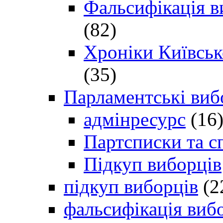
Фальсифікація в
(82)
Хроніки Київсько
(35)
Парламентські виб
адмінресурс
(16
Партсписки та с
Підкуп виборців
підкуп виборців
(2
фальсифікація виб