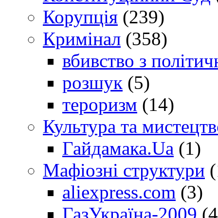
Корупція
(239)
Кримінал
(358)
вбивство з політич
розшук
(5)
тероризм
(14)
Культура та мистецтв
Гайдамака.Ua
(1)
Мафіозні структури
(
aliexpress.com
(3)
ГазУкраїна-2009
(4