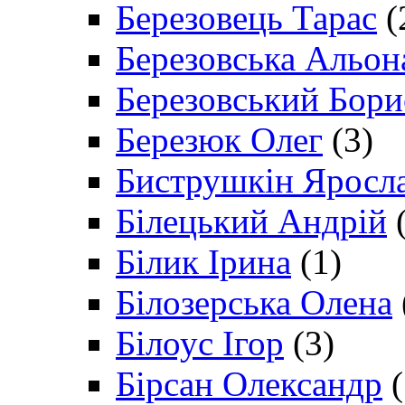
Березовець Тарас
(
Березовська Альон
Березовський Бори
Березюк Олег
(3)
Биструшкін Яросл
Білецький Андрій
(
Білик Ірина
(1)
Білозерська Олена
Білоус Ігор
(3)
Бірсан Олександр
(