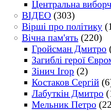
Центральна виборч
ВІДЕО
(303)
Вірші про політику
(
Вічна пам'ять
(220)
Гройсман Дмитро
Загиблі герої Євр
Зінич Ігор
(2)
Костаков Сергій
(6
Лабуткін Дмитро
(
Мельник Петро
(22