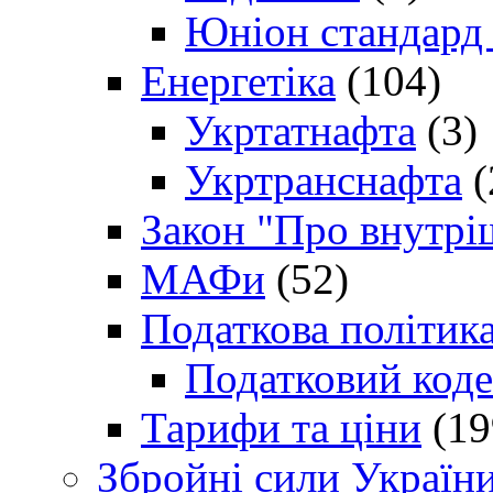
Юніон стандард
Енергетіка
(104)
Укртатнафта
(3)
Укртранснафта
(
Закон "Про внутрі
МАФи
(52)
Податкова політик
Податковий коде
Тарифи та ціни
(19
Збройні сили Україн