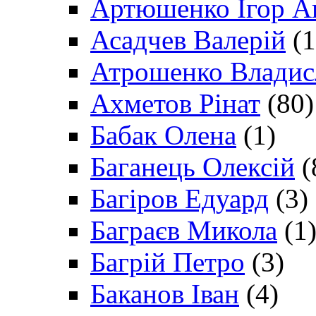
Артюшенко Ігор А
Асадчев Валерій
(1
Атрошенко Владис
Ахметов Рінат
(80)
Бабак Олена
(1)
Баганець Олексій
(
Багіров Едуард
(3)
Баграєв Микола
(1
Багрій Петро
(3)
Баканов Іван
(4)