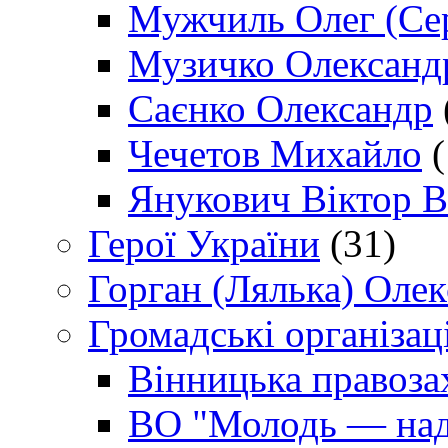
Мужчиль Олег (Сер
Музичко Олександ
Саєнко Олександр
Чечетов Михайло
(
Янукович Віктор В
Герої України
(31)
Горган (Лялька) Оле
Громадські організаці
Вінницька правоза
ВО "Молодь — над