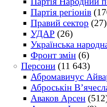
Партія Народний 
Партія регіонів
(17
Правий сектор
(27)
УДАР
(26)
Українська народна
Фронт змін
(6)
Персони
(11 643)
Абромавичус Айва
Аброськін В’ячесл
Аваков Арсен
(512