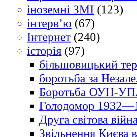
іноземні ЗМІ
(123)
інтерв’ю
(67)
Інтернет
(240)
історія
(97)
більшовицький тер
боротьба за Незал
Боротьба ОУН-УПА
Голодомор 1932—1
Друга світова війн
Звільнення Києва в