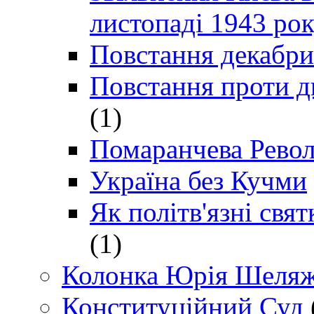
листопаді 1943 ро
Повстання декабри
Повстання проти д
(1)
Помаранчева Рево
Україна без Кучми
Як політв'язні св
(1)
Колонка Юрія Шеляж
Конституційний Суд