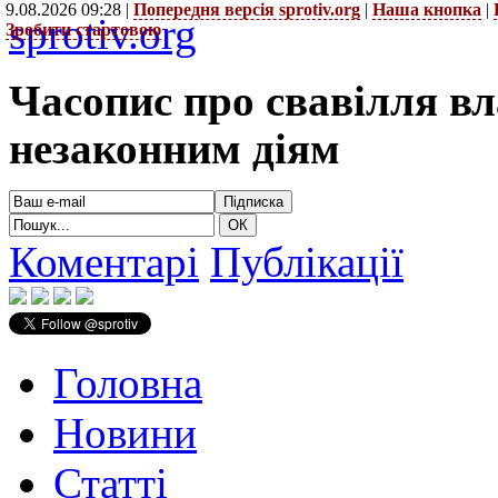
9.08.2026 09:28 |
Попередня версія sprotiv.org
|
Наша кнопка
|
sprotiv.org
Зробити стартовою
Часопис про свавілля в
незаконним діям
Коментарі
Публікації
Головна
Новини
Статті