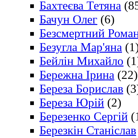
Бахтеєва Тетяна
(8
Бачун Олег
(6)
Безсмертний Рома
Безугла Мар'яна
(1
Бейлін Михайло
(1
Бережна Ірина
(22)
Береза Борислав
(3
Береза Юрій
(2)
Березенко Сергій
(
Березкін Станіслав