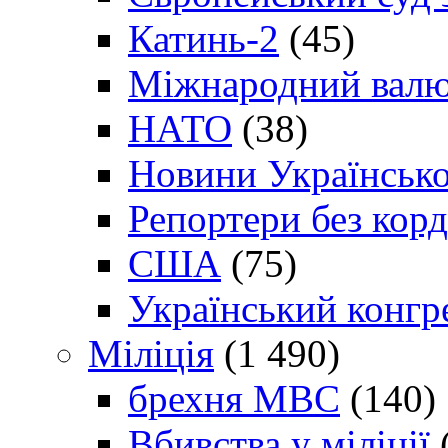
Катинь-2
(45)
Міжнародний валю
НАТО
(38)
Новини Українсько
Репортери без корд
США
(75)
Український конгр
Міліція
(1 490)
брехня МВС
(140)
Вбивства у міліції