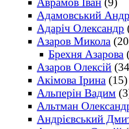
Аврамов Іван
(9)
Адамовський Андр
Адаріч Олександр
Азаров Микола
(20
Брехня Азарова
(
Азаров Олексій
(34
Акімова Ірина
(15)
Альперін Вадим
(3
Альтман Олександ
Андрієвський Дми