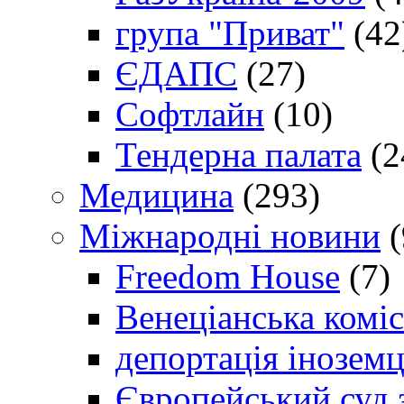
група "Приват"
(42
ЄДАПС
(27)
Софтлайн
(10)
Тендерна палата
(2
Медицина
(293)
Міжнародні новини
(
Freedom House
(7)
Венеціанська коміс
депортація іноземц
Європейський суд 