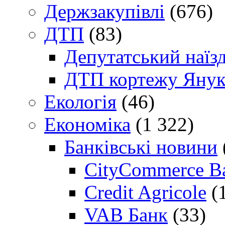
Держзакупівлі
(676)
ДТП
(83)
Депутатський наїз
ДТП кортежу Янук
Екологія
(46)
Економіка
(1 322)
Банківські новини
CityCommerce B
Credit Agricole
(
VAB Банк
(33)