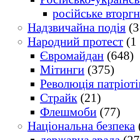
російське вторг
Надзвичайна подія
(3
Народний протест
(1 
Євромайдан
(648)
Мітинги
(375)
Революція патріоті
Страйк
(21)
Флешмоби
(77)
Національна безпека
державна зрада
(27