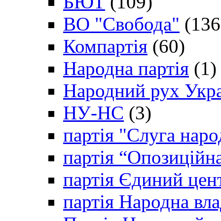
БЮТ
(109)
ВО "Свобода"
(136
Компартія
(60)
Народна партія
(1)
Народний рух Укр
НУ-НС
(3)
партія "Слуга наро
партія “Опозиційн
партія Єдиний цен
партія Народна вла