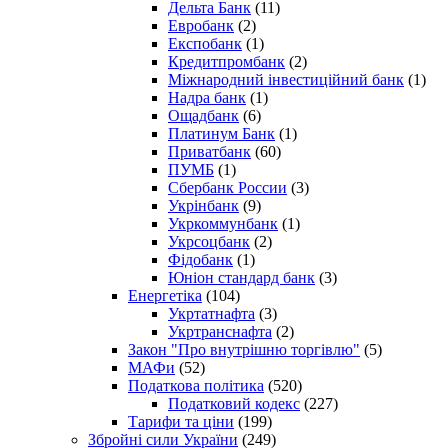
Дельта Банк
(11)
Евробанк
(2)
Експобанк
(1)
Кредитпромбанк
(2)
Міжнародний інвестиційний банк
(1)
Надра банк
(1)
Ощадбанк
(6)
Платинум Банк
(1)
Приватбанк
(60)
ПУМБ
(1)
Сбербанк России
(3)
Укрінбанк
(9)
Укркоммунбанк
(1)
Укрсоцбанк
(2)
Фідобанк
(1)
Юніон стандард банк
(3)
Енергетіка
(104)
Укртатнафта
(3)
Укртранснафта
(2)
Закон "Про внутрішню торгівлю"
(5)
МАФи
(52)
Податкова політика
(520)
Податковий кодекс
(227)
Тарифи та ціни
(199)
Збройні сили України
(249)