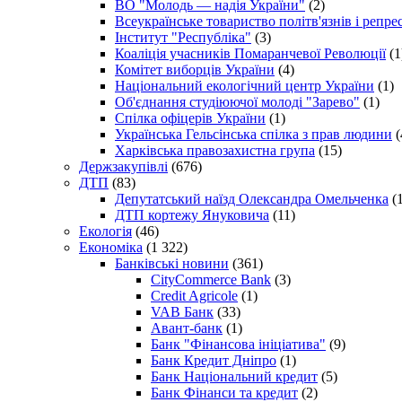
ВО "Молодь — надія України"
(2)
Всеукраїнське товариство політв'язнів і репр
Інститут "Республіка"
(3)
Коаліція учасників Помаранчевої Революції
(1
Комітет виборців України
(4)
Національний екологічний центр України
(1)
Об'єднання студіюючої молоді "Зарево"
(1)
Спілка офіцерів України
(1)
Українська Гельсінська спілка з прав людини
(
Харківська правозахистна група
(15)
Держзакупівлі
(676)
ДТП
(83)
Депутатський наїзд Олександра Омельченка
(1
ДТП кортежу Януковича
(11)
Екологія
(46)
Економіка
(1 322)
Банківські новини
(361)
CityCommerce Bank
(3)
Credit Agricole
(1)
VAB Банк
(33)
Авант-банк
(1)
Банк "Фінансова ініціатива"
(9)
Банк Кредит Дніпро
(1)
Банк Національний кредит
(5)
Банк Фінанси та кредит
(2)