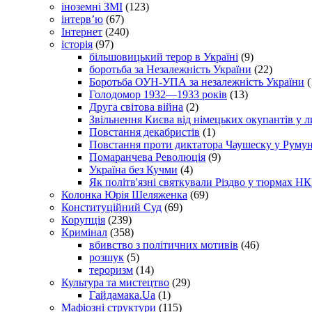
іноземні ЗМІ
(123)
інтерв’ю
(67)
Інтернет
(240)
історія
(97)
більшовицький терор в Україні
(9)
боротьба за Незалежність України
(22)
Боротьба ОУН-УПА за незалежність України
(
Голодомор 1932—1933 років
(13)
Друга світова війна
(2)
Звільнення Києва від німецьких окупантів у л
Повстання декабристів
(1)
Повстання проти диктатора Чаушеску у Румун
Помаранчева Революція
(9)
Україна без Кучми
(4)
Як політв'язні святкували Різдво у тюрмах Н
Колонка Юрія Шеляженка
(69)
Конституційний Суд
(69)
Корупція
(239)
Кримінал
(358)
вбивство з політичних мотивів
(46)
розшук
(5)
тероризм
(14)
Культура та мистецтво
(29)
Гайдамака.Ua
(1)
Мафіозні структури
(115)