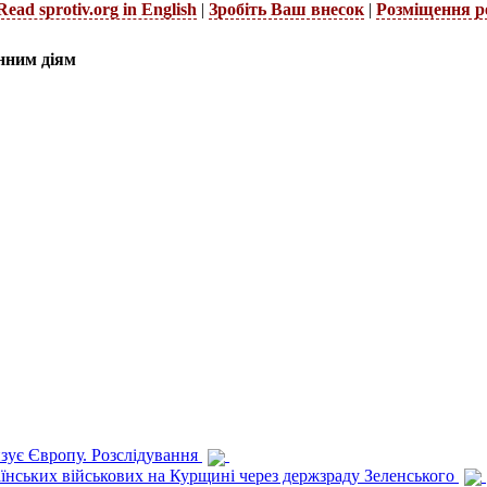
Read sprotiv.org in English
|
Зробіть Ваш внесок
|
Розміщення р
нним діям
изує Європу. Розслідування
раїнських військових на Курщині через держзраду Зеленського