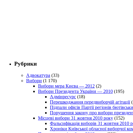
Рубрики
Адвокатура
(33)
Вибори
(1 170)
Вибори мера Києва — 2012
(2)
Вибори Президента України — 2010
(195)
Адмінресурс
(18)
Перешкоджання передвиборчій агітації
(
Підпали офісів Партії регіонів бютівсь
Порушення закону про вибори президен
Місцеві вибори 31 жовтня 2010 року
(152)
Фальсифікація виборів 31 жовтня 2010 
Хроніки Київської обласної виборчої ком