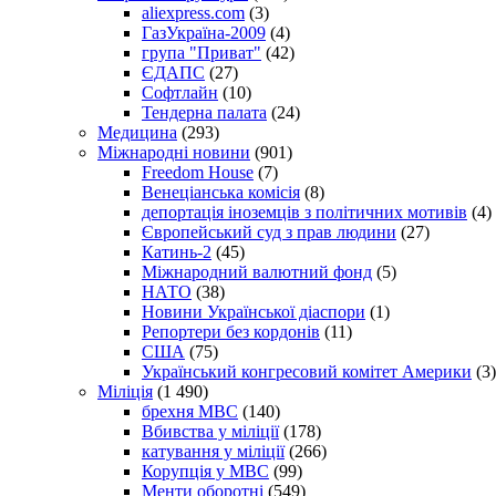
aliexpress.com
(3)
ГазУкраїна-2009
(4)
група "Приват"
(42)
ЄДАПС
(27)
Софтлайн
(10)
Тендерна палата
(24)
Медицина
(293)
Міжнародні новини
(901)
Freedom House
(7)
Венеціанська комісія
(8)
депортація іноземців з політичних мотивів
(4)
Європейський суд з прав людини
(27)
Катинь-2
(45)
Міжнародний валютний фонд
(5)
НАТО
(38)
Новини Української діаспори
(1)
Репортери без кордонів
(11)
США
(75)
Український конгресовий комітет Америки
(3)
Міліція
(1 490)
брехня МВС
(140)
Вбивства у міліції
(178)
катування у міліції
(266)
Корупція у МВС
(99)
Менти оборотні
(549)