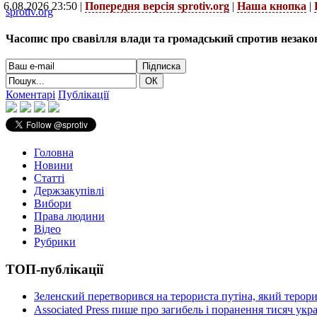
6.08.2026 23:50 |
Попередня версія sprotiv.org
|
Наша кнопка
|
sprotiv.org
Часопис про свавілля влади та громадський спротив незако
Коментарі
Публікації
Головна
Новини
Статті
Держзакупівлі
Вибори
Права людини
Відео
Рубрики
ТОП-публікації
Зеленский перетворився на терориста путіна, який терор
Associated Press пише про загибель і поранення тисяч ук