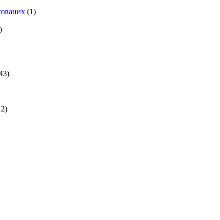
есованих
(1)
)
43)
2)