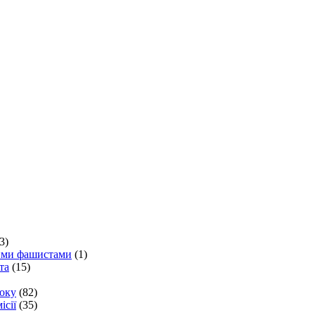
3)
кими фашистами
(1)
та
(15)
року
(82)
ісії
(35)