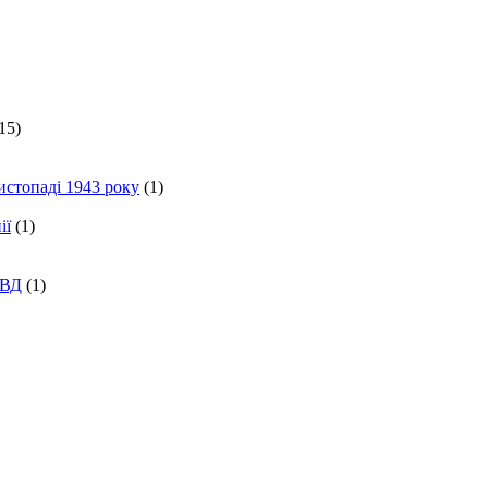
15)
истопаді 1943 року
(1)
ії
(1)
КВД
(1)