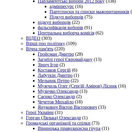
Парламентські вибори 2012 року
(338)
адмінресурс
(16)
Партсписки та списки мажоритарників
(
Підкуп виборців
(75)
підкуп виборців
(22)
фальсифікація виборів
(91)
Центральна виборча комісія
(62)
ВІДЕО
(303)
Вірші про політику
(109)
Вічна пам'ять
(220)
Гройсман Дмитро
(28)
Загиблі герої Євромайдану
(13)
Зінич Ігор
(2)
Костаков Сергій
(6)
Лабуткін Дмитро
(1)
Мельник Петро
(22)
Мужчиль Олег (Сергій Аміров) Лісник
(16)
Музичко Олександр
(13)
Саєнко Олександр
(2)
Чечетов Михайло
(18)
Янукович Віктор Вікторович
(33)
Герої України
(31)
Горган (Лялька) Олександр
(1)
Громадські організації та спілки
(73)
Вінницька правозахисна група
(11)