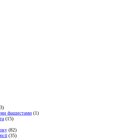
3)
кими фашистами
(1)
та
(15)
року
(82)
ісії
(35)