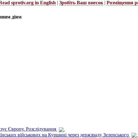
Read sprotiv.org in English
|
Зробіть Ваш внесок
|
Розміщення р
нним діям
изує Європу. Розслідування
раїнських військових на Курщині через держзраду Зеленського