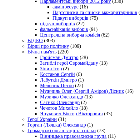
Парламентські вибори 2012 року
(338)
адмінресурс
(16)
Партсписки та списки мажоритарників
(
Підкуп виборців
(75)
підкуп виборців
(22)
фальсифікація виборів
(91)
Центральна виборча комісія
(62)
ВІДЕО
(303)
Вірші про політику
(109)
Вічна пам'ять
(220)
Гройсман Дмитро
(28)
Загиблі герої Євромайдану
(13)
Зінич Ігор
(2)
Костаков Сергій
(6)
Лабуткін Дмитро
(1)
Мельник Петро
(22)
Мужчиль Олег (Сергій Аміров) Лісник
(16)
Музичко Олександр
(13)
Саєнко Олександр
(2)
Чечетов Михайло
(18)
Янукович Віктор Вікторович
(33)
Герої України
(31)
Горган (Лялька) Олександр
(1)
Громадські організації та спілки
(73)
Вінницька правозахисна група
(11)