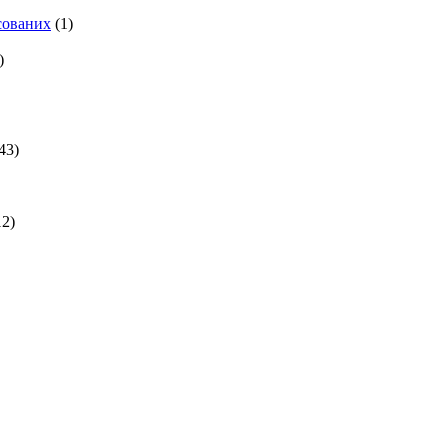
есованих
(1)
)
43)
2)