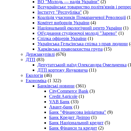
ВО "Молодь — надія України"
(2)
Всеукраїнське товариство політв'язнів і репр
Інститут "Республіка"
(3)
Коаліція учасників Помаранчевої Революції
(1
Комітет виборців України
(4)
Національний екологічний центр України
(1)
Об'єднання студіюючої молоді "Зарево"
(1)
Спілка офіцерів України
(1)
Українська Гельсінська спілка з прав людини
(
Харківська правозахистна група
(15)
Держзакупівлі
(676)
ДТП
(83)
Депутатський наїзд Олександра Омельченка
(1
ДТП кортежу Януковича
(11)
Екологія
(46)
Економіка
(1 322)
Банківські новини
(361)
CityCommerce Bank
(3)
Credit Agricole
(1)
VAB Банк
(33)
Авант-банк
(1)
Банк "Фінансова ініціатива"
(9)
Банк Кредит Дніпро
(1)
Банк Національний кредит
(5)
Банк Фінанси та кредит
(2)