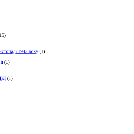
15)
истопаді 1943 року
(1)
ії
(1)
КВД
(1)