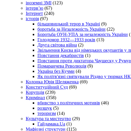
іноземні ЗМІ
(123)
інтерв’ю
(67)
Інтернет
(240)
історія
(97)
більшовицький терор в Україні
(9)
боротьба за Незалежність України
(22)
Боротьба ОУН-УПА за незалежність України
(
Голодомор 1932—1933 років
(13)
Друга світова війна
(2)
Звільнення Києва від німецьких окупантів у л
Повстання декабристів
(1)
Повстання проти диктатора Чаушеску у Румун
Помаранчева Революція
(9)
Україна без Кучми
(4)
Як політв'язні святкували Різдво у тюрмах Н
Колонка Юрія Шеляженка
(69)
Конституційний Суд
(69)
Корупція
(239)
Кримінал
(358)
вбивство з політичних мотивів
(46)
розшук
(5)
тероризм
(14)
Культура та мистецтво
(29)
Гайдамака.Ua
(1)
Мафіозні структури
(115)