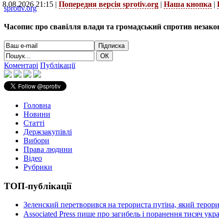
8.08.2026 21:15 |
Попередня версія sprotiv.org
|
Наша кнопка
|
sprotiv.org
Часопис про свавілля влади та громадський спротив незако
Коментарі
Публікації
Головна
Новини
Статті
Держзакупівлі
Вибори
Права людини
Відео
Рубрики
ТОП-публікації
Зеленский перетворився на терориста путіна, який терор
Associated Press пише про загибель і поранення тисяч ук