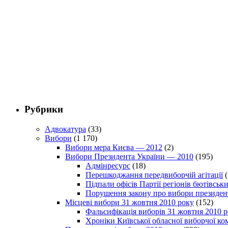
Рубрики
Адвокатура
(33)
Вибори
(1 170)
Вибори мера Києва — 2012
(2)
Вибори Президента України — 2010
(195)
Адмінресурс
(18)
Перешкоджання передвиборчій агітації
(
Підпали офісів Партії регіонів бютівсь
Порушення закону про вибори президен
Місцеві вибори 31 жовтня 2010 року
(152)
Фальсифікація виборів 31 жовтня 2010 
Хроніки Київської обласної виборчої ком