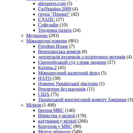
aliexpress.com
(3)
ГазУкраїна-2009
(4)
група "Приват"
(42)
ЄДАПС
(27)
Софтлайн
(10)
Тендерна палата
(24)
Медицина
(293)
Міжнародні новини
(901)
Freedom House
(7)
Венеціанська комісія
(8)
депортація іноземців з політичних мотивів
(4)
Європейський суд з прав людини
(27)
Катинь-2
(45)
Міжнародний валютний фонд
(5)
НАТО
(38)
Новини Української діаспори
(1)
Репортери без кордонів
(11)
США
(75)
Український конгресовий комітет Америки
(3)
Міліція
(1 490)
брехня МВС
(140)
Вбивства у міліції
(178)
катування у міліції
(266)
Корупція у МВС
(99)
Менти оборотні
(549)