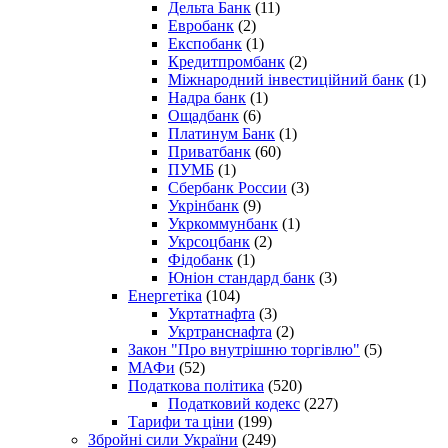
Дельта Банк
(11)
Евробанк
(2)
Експобанк
(1)
Кредитпромбанк
(2)
Міжнародний інвестиційний банк
(1)
Надра банк
(1)
Ощадбанк
(6)
Платинум Банк
(1)
Приватбанк
(60)
ПУМБ
(1)
Сбербанк России
(3)
Укрінбанк
(9)
Укркоммунбанк
(1)
Укрсоцбанк
(2)
Фідобанк
(1)
Юніон стандард банк
(3)
Енергетіка
(104)
Укртатнафта
(3)
Укртранснафта
(2)
Закон "Про внутрішню торгівлю"
(5)
МАФи
(52)
Податкова політика
(520)
Податковий кодекс
(227)
Тарифи та ціни
(199)
Збройні сили України
(249)