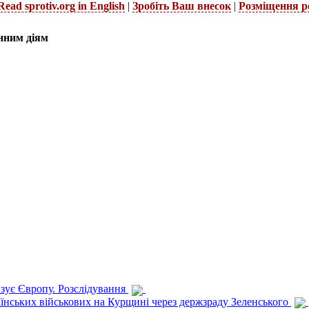
Read sprotiv.org in English
|
Зробіть Ваш внесок
|
Розміщення р
нним діям
изує Європу. Розслідування
раїнських військових на Курщині через держзраду Зеленського