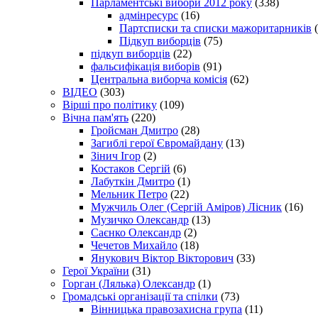
Парламентські вибори 2012 року
(338)
адмінресурс
(16)
Партсписки та списки мажоритарників
(
Підкуп виборців
(75)
підкуп виборців
(22)
фальсифікація виборів
(91)
Центральна виборча комісія
(62)
ВІДЕО
(303)
Вірші про політику
(109)
Вічна пам'ять
(220)
Гройсман Дмитро
(28)
Загиблі герої Євромайдану
(13)
Зінич Ігор
(2)
Костаков Сергій
(6)
Лабуткін Дмитро
(1)
Мельник Петро
(22)
Мужчиль Олег (Сергій Аміров) Лісник
(16)
Музичко Олександр
(13)
Саєнко Олександр
(2)
Чечетов Михайло
(18)
Янукович Віктор Вікторович
(33)
Герої України
(31)
Горган (Лялька) Олександр
(1)
Громадські організації та спілки
(73)
Вінницька правозахисна група
(11)