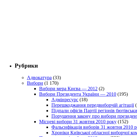
Рубрики
Адвокатура
(33)
Вибори
(1 170)
Вибори мера Києва — 2012
(2)
Вибори Президента України — 2010
(195)
Адмінресурс
(18)
Перешкоджання передвиборчій агітації
(
Підпали офісів Партії регіонів бютівсь
Порушення закону про вибори президен
Місцеві вибори 31 жовтня 2010 року
(152)
Фальсифікація виборів 31 жовтня 2010 
Хроніки Київської обласної виборчої ком