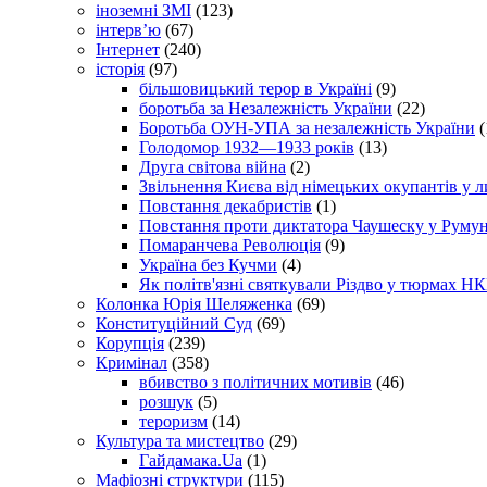
іноземні ЗМІ
(123)
інтерв’ю
(67)
Інтернет
(240)
історія
(97)
більшовицький терор в Україні
(9)
боротьба за Незалежність України
(22)
Боротьба ОУН-УПА за незалежність України
(
Голодомор 1932—1933 років
(13)
Друга світова війна
(2)
Звільнення Києва від німецьких окупантів у л
Повстання декабристів
(1)
Повстання проти диктатора Чаушеску у Румун
Помаранчева Революція
(9)
Україна без Кучми
(4)
Як політв'язні святкували Різдво у тюрмах Н
Колонка Юрія Шеляженка
(69)
Конституційний Суд
(69)
Корупція
(239)
Кримінал
(358)
вбивство з політичних мотивів
(46)
розшук
(5)
тероризм
(14)
Культура та мистецтво
(29)
Гайдамака.Ua
(1)
Мафіозні структури
(115)