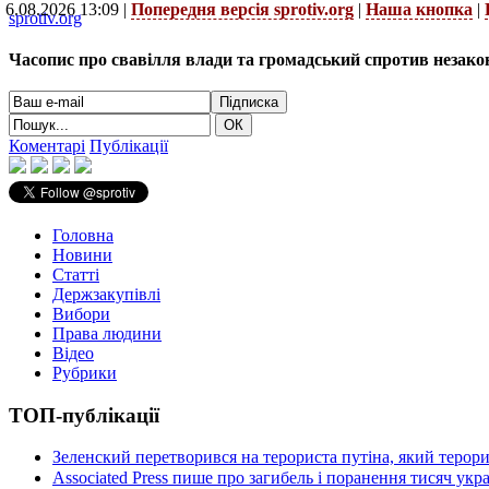
6.08.2026 13:09 |
Попередня версія sprotiv.org
|
Наша кнопка
|
sprotiv.org
Часопис про свавілля влади та громадський спротив незако
Коментарі
Публікації
Головна
Новини
Статті
Держзакупівлі
Вибори
Права людини
Відео
Рубрики
ТОП-публікації
Зеленский перетворився на терориста путіна, який терор
Associated Press пише про загибель і поранення тисяч ук