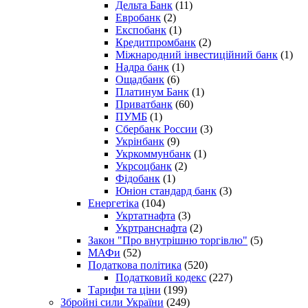
Дельта Банк
(11)
Евробанк
(2)
Експобанк
(1)
Кредитпромбанк
(2)
Міжнародний інвестиційний банк
(1)
Надра банк
(1)
Ощадбанк
(6)
Платинум Банк
(1)
Приватбанк
(60)
ПУМБ
(1)
Сбербанк России
(3)
Укрінбанк
(9)
Укркоммунбанк
(1)
Укрсоцбанк
(2)
Фідобанк
(1)
Юніон стандард банк
(3)
Енергетіка
(104)
Укртатнафта
(3)
Укртранснафта
(2)
Закон "Про внутрішню торгівлю"
(5)
МАФи
(52)
Податкова політика
(520)
Податковий кодекс
(227)
Тарифи та ціни
(199)
Збройні сили України
(249)