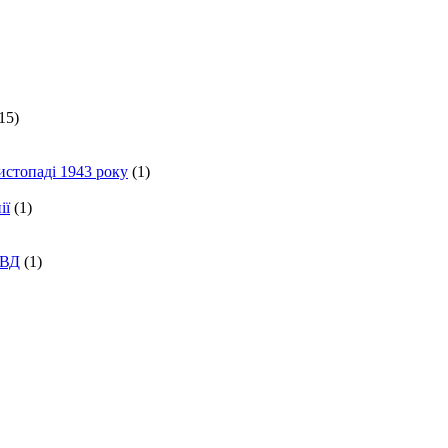
15)
истопаді 1943 року
(1)
ії
(1)
КВД
(1)