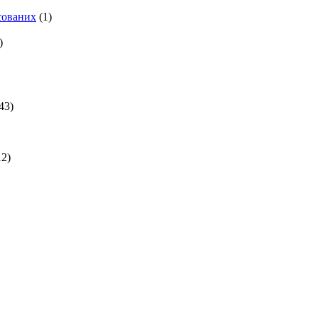
есованих
(1)
)
43)
2)