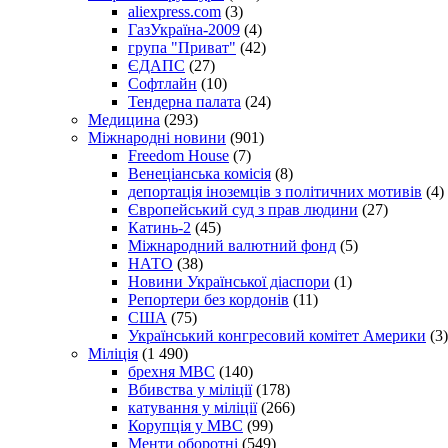
aliexpress.com
(3)
ГазУкраїна-2009
(4)
група "Приват"
(42)
ЄДАПС
(27)
Софтлайн
(10)
Тендерна палата
(24)
Медицина
(293)
Міжнародні новини
(901)
Freedom House
(7)
Венеціанська комісія
(8)
депортація іноземців з політичних мотивів
(4)
Європейський суд з прав людини
(27)
Катинь-2
(45)
Міжнародний валютний фонд
(5)
НАТО
(38)
Новини Української діаспори
(1)
Репортери без кордонів
(11)
США
(75)
Український конгресовий комітет Америки
(3)
Міліція
(1 490)
брехня МВС
(140)
Вбивства у міліції
(178)
катування у міліції
(266)
Корупція у МВС
(99)
Менти оборотні
(549)