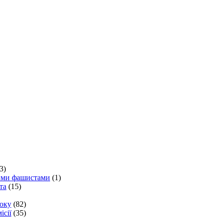
3)
кими фашистами
(1)
та
(15)
року
(82)
ісії
(35)