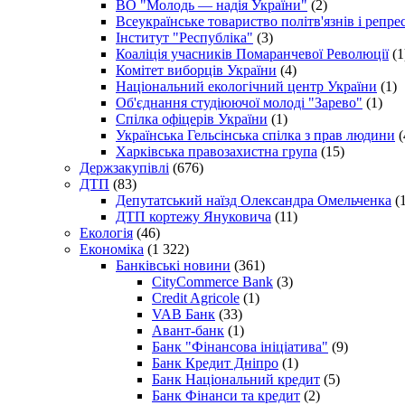
ВО "Молодь — надія України"
(2)
Всеукраїнське товариство політв'язнів і репр
Інститут "Республіка"
(3)
Коаліція учасників Помаранчевої Революції
(1
Комітет виборців України
(4)
Національний екологічний центр України
(1)
Об'єднання студіюючої молоді "Зарево"
(1)
Спілка офіцерів України
(1)
Українська Гельсінська спілка з прав людини
(
Харківська правозахистна група
(15)
Держзакупівлі
(676)
ДТП
(83)
Депутатський наїзд Олександра Омельченка
(1
ДТП кортежу Януковича
(11)
Екологія
(46)
Економіка
(1 322)
Банківські новини
(361)
CityCommerce Bank
(3)
Credit Agricole
(1)
VAB Банк
(33)
Авант-банк
(1)
Банк "Фінансова ініціатива"
(9)
Банк Кредит Дніпро
(1)
Банк Національний кредит
(5)
Банк Фінанси та кредит
(2)