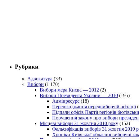
Рубрики
Адвокатура
(33)
Вибори
(1 170)
Вибори мера Києва — 2012
(2)
Вибори Президента України — 2010
(195)
Адмінресурс
(18)
Перешкоджання передвиборчій агітації
(
Підпали офісів Партії регіонів бютівсь
Порушення закону про вибори президен
Місцеві вибори 31 жовтня 2010 року
(152)
Фальсифікація виборів 31 жовтня 2010 
Хроніки Київської обласної виборчої ком