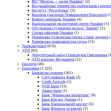
ВО "Молодь — надія України"
(2)
Всеукраїнське товариство політв'язнів і репр
Інститут "Республіка"
(3)
Коаліція учасників Помаранчевої Революції
(1
Комітет виборців України
(4)
Національний екологічний центр України
(1)
Об'єднання студіюючої молоді "Зарево"
(1)
Спілка офіцерів України
(1)
Українська Гельсінська спілка з прав людини
(
Харківська правозахистна група
(15)
Держзакупівлі
(676)
ДТП
(83)
Депутатський наїзд Олександра Омельченка
(1
ДТП кортежу Януковича
(11)
Екологія
(46)
Економіка
(1 322)
Банківські новини
(361)
CityCommerce Bank
(3)
Credit Agricole
(1)
VAB Банк
(33)
Авант-банк
(1)
Банк "Фінансова ініціатива"
(9)
Банк Кредит Дніпро
(1)
Банк Національний кредит
(5)
Банк Фінанси та кредит
(2)