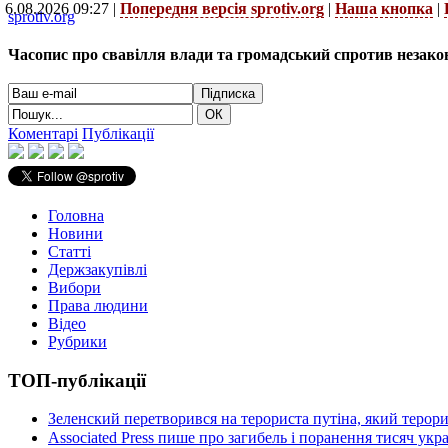
6.08.2026 09:27 |
Попередня версія sprotiv.org
|
Наша кнопка
|
sprotiv.org
Часопис про свавілля влади та громадський спротив незако
Коментарі
Публікації
Головна
Новини
Статті
Держзакупівлі
Вибори
Права людини
Відео
Рубрики
ТОП-публікації
Зеленский перетворився на терориста путіна, який терор
Associated Press пише про загибель і поранення тисяч ук