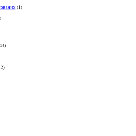
есованих
(1)
)
43)
2)