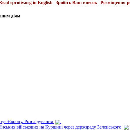
Read sprotiv.org in English
|
Зробіть Ваш внесок
|
Розміщення р
нним діям
изує Європу. Розслідування
раїнських військових на Курщині через держзраду Зеленського