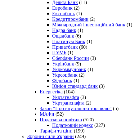
Дельта Банк
(11)
Евробанк
(2)
Експобанк
(1)
Кредитпромбанк
(2)
Міжнародний інвестиційний банк
(1)
Надра банк
(1)
Ощадбанк
(6)
Платинум Банк
(1)
Приватбанк
(60)
ПУМБ
(1)
Сбербанк России
(3)
Укрінбанк
(9)
Укркоммунбанк
(1)
Укрсоцбанк
(2)
Фідобанк
(1)
Юніон стандард банк
(3)
Енергетіка
(104)
Укртатнафта
(3)
Укртранснафта
(2)
Закон "Про внутрішню торгівлю"
(5)
МАФи
(52)
Податкова політика
(520)
Податковий кодекс
(227)
Тарифи та ціни
(199)
Збройні сили України
(249)