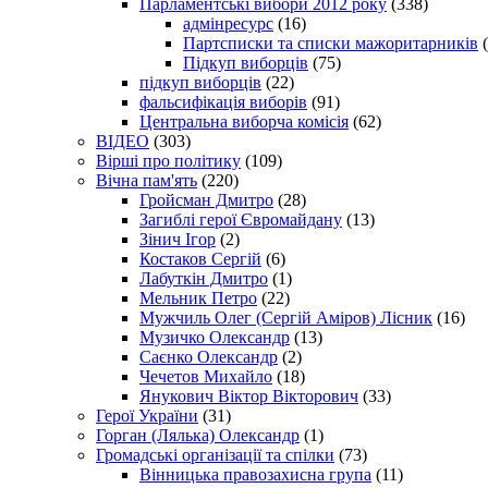
Парламентські вибори 2012 року
(338)
адмінресурс
(16)
Партсписки та списки мажоритарників
(
Підкуп виборців
(75)
підкуп виборців
(22)
фальсифікація виборів
(91)
Центральна виборча комісія
(62)
ВІДЕО
(303)
Вірші про політику
(109)
Вічна пам'ять
(220)
Гройсман Дмитро
(28)
Загиблі герої Євромайдану
(13)
Зінич Ігор
(2)
Костаков Сергій
(6)
Лабуткін Дмитро
(1)
Мельник Петро
(22)
Мужчиль Олег (Сергій Аміров) Лісник
(16)
Музичко Олександр
(13)
Саєнко Олександр
(2)
Чечетов Михайло
(18)
Янукович Віктор Вікторович
(33)
Герої України
(31)
Горган (Лялька) Олександр
(1)
Громадські організації та спілки
(73)
Вінницька правозахисна група
(11)