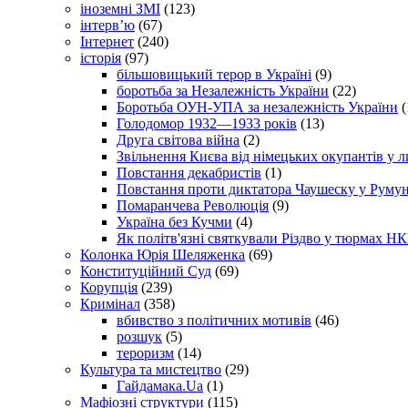
іноземні ЗМІ
(123)
інтерв’ю
(67)
Інтернет
(240)
історія
(97)
більшовицький терор в Україні
(9)
боротьба за Незалежність України
(22)
Боротьба ОУН-УПА за незалежність України
(
Голодомор 1932—1933 років
(13)
Друга світова війна
(2)
Звільнення Києва від німецьких окупантів у л
Повстання декабристів
(1)
Повстання проти диктатора Чаушеску у Румун
Помаранчева Революція
(9)
Україна без Кучми
(4)
Як політв'язні святкували Різдво у тюрмах Н
Колонка Юрія Шеляженка
(69)
Конституційний Суд
(69)
Корупція
(239)
Кримінал
(358)
вбивство з політичних мотивів
(46)
розшук
(5)
тероризм
(14)
Культура та мистецтво
(29)
Гайдамака.Ua
(1)
Мафіозні структури
(115)