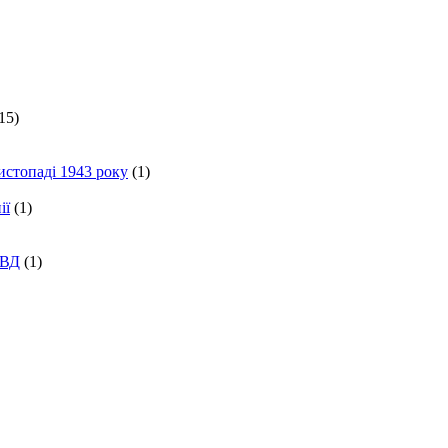
15)
истопаді 1943 року
(1)
ії
(1)
КВД
(1)