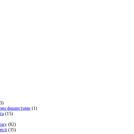
3)
кими фашистами
(1)
та
(15)
року
(82)
ісії
(35)