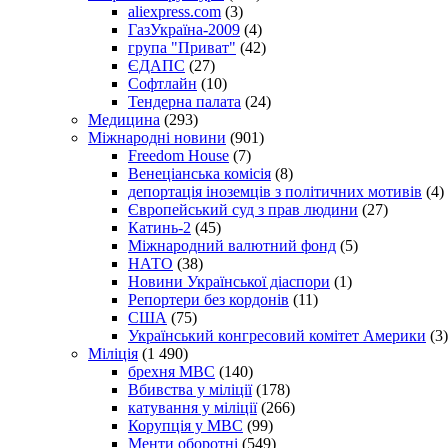
aliexpress.com
(3)
ГазУкраїна-2009
(4)
група "Приват"
(42)
ЄДАПС
(27)
Софтлайн
(10)
Тендерна палата
(24)
Медицина
(293)
Міжнародні новини
(901)
Freedom House
(7)
Венеціанська комісія
(8)
депортація іноземців з політичних мотивів
(4)
Європейський суд з прав людини
(27)
Катинь-2
(45)
Міжнародний валютний фонд
(5)
НАТО
(38)
Новини Української діаспори
(1)
Репортери без кордонів
(11)
США
(75)
Український конгресовий комітет Америки
(3)
Міліція
(1 490)
брехня МВС
(140)
Вбивства у міліції
(178)
катування у міліції
(266)
Корупція у МВС
(99)
Менти оборотні
(549)