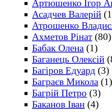
Артюшенко Ігор А
Асадчев Валерій
(1
Атрошенко Владис
Ахметов Рінат
(80)
Бабак Олена
(1)
Баганець Олексій
(
Багіров Едуард
(3)
Баграєв Микола
(1
Багрій Петро
(3)
Баканов Іван
(4)