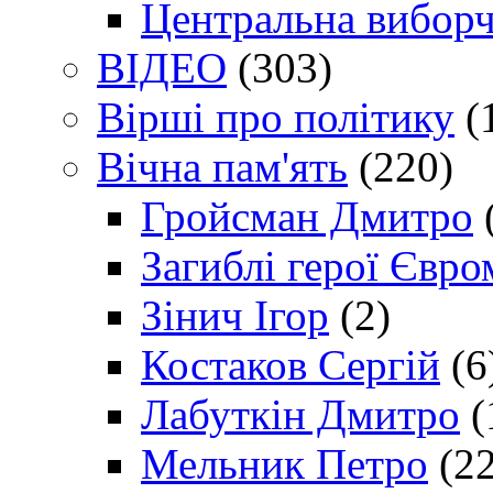
Центральна виборч
ВІДЕО
(303)
Вірші про політику
(
Вічна пам'ять
(220)
Гройсман Дмитро
Загиблі герої Євр
Зінич Ігор
(2)
Костаков Сергій
(6
Лабуткін Дмитро
(
Мельник Петро
(22