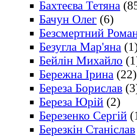
Бахтеєва Тетяна
(8
Бачун Олег
(6)
Безсмертний Рома
Безугла Мар'яна
(1
Бейлін Михайло
(1
Бережна Ірина
(22)
Береза Борислав
(3
Береза Юрій
(2)
Березенко Сергій
(
Березкін Станіслав