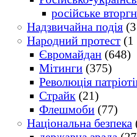
російське вторг
Надзвичайна подія
(3
Народний протест
(1 
Євромайдан
(648)
Мітинги
(375)
Революція патріоті
Страйк
(21)
Флешмоби
(77)
Національна безпека
державна зрада
(27