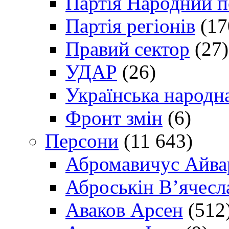
Партія Народний 
Партія регіонів
(17
Правий сектор
(27)
УДАР
(26)
Українська народна
Фронт змін
(6)
Персони
(11 643)
Абромавичус Айва
Аброськін В’ячесл
Аваков Арсен
(512