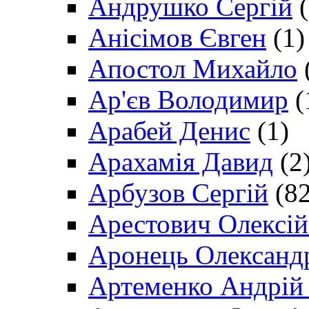
Андрушко Сергій
(
Анісімов Євген
(1)
Апостол Михайло
Ар'єв Володимир
(
Арабей Денис
(1)
Арахамія Давид
(2
Арбузов Сергій
(82
Арестович Олексі
Аронець Олександ
Артеменко Андрій