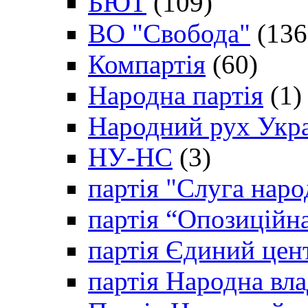
БЮТ
(109)
ВО "Свобода"
(136
Компартія
(60)
Народна партія
(1)
Народний рух Укр
НУ-НС
(3)
партія "Слуга наро
партія “Опозиційн
партія Єдиний цен
партія Народна вла