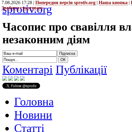
7.08.2026 17:28 |
Попередня версія sprotiv.org
|
Наша кнопка
|
sprotiv.org
Зробити стартовою
Часопис про свавілля в
незаконним діям
Коментарі
Публікації
Головна
Новини
Статті