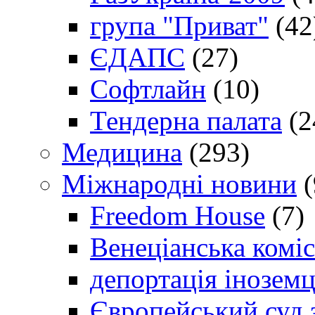
група "Приват"
(42
ЄДАПС
(27)
Софтлайн
(10)
Тендерна палата
(2
Медицина
(293)
Міжнародні новини
(
Freedom House
(7)
Венеціанська коміс
депортація іноземц
Європейський суд 