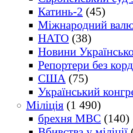
Катинь-2
(45)
Міжнародний валю
НАТО
(38)
Новини Українсько
Репортери без корд
США
(75)
Український конгр
Міліція
(1 490)
брехня МВС
(140)
Вбивства у міліції