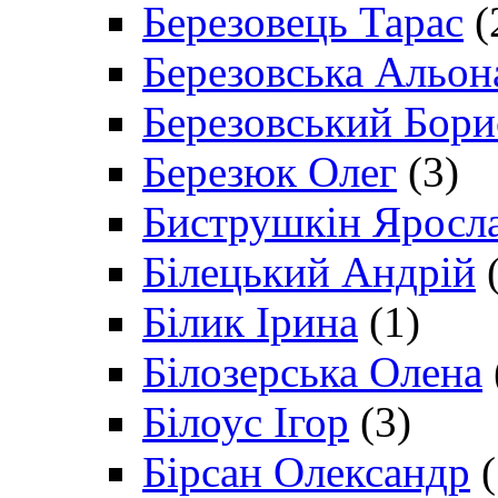
Березовець Тарас
(
Березовська Альон
Березовський Бори
Березюк Олег
(3)
Биструшкін Яросл
Білецький Андрій
(
Білик Ірина
(1)
Білозерська Олена
Білоус Ігор
(3)
Бірсан Олександр
(