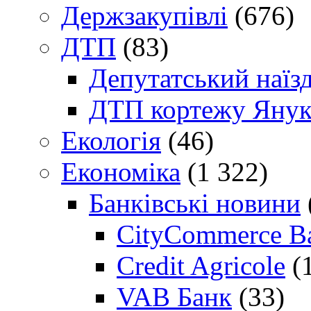
Держзакупівлі
(676)
ДТП
(83)
Депутатський наїз
ДТП кортежу Янук
Екологія
(46)
Економіка
(1 322)
Банківські новини
CityCommerce B
Credit Agricole
(
VAB Банк
(33)