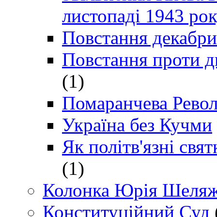
листопаді 1943 ро
Повстання декабри
Повстання проти д
(1)
Помаранчева Рево
Україна без Кучми
Як політв'язні св
(1)
Колонка Юрія Шеляж
Конституційний Суд