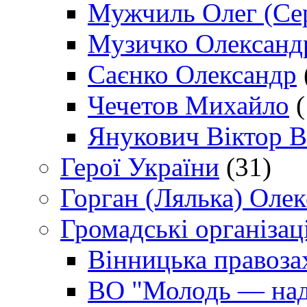
Мужчиль Олег (Сер
Музичко Олександ
Саєнко Олександр
Чечетов Михайло
(
Янукович Віктор В
Герої України
(31)
Горган (Лялька) Оле
Громадські організаці
Вінницька правоза
ВО "Молодь — над