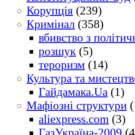
Корупція
(239)
Кримінал
(358)
вбивство з політич
розшук
(5)
тероризм
(14)
Культура та мистецтв
Гайдамака.Ua
(1)
Мафіозні структури
(
aliexpress.com
(3)
ГазУкраїна-2009
(4