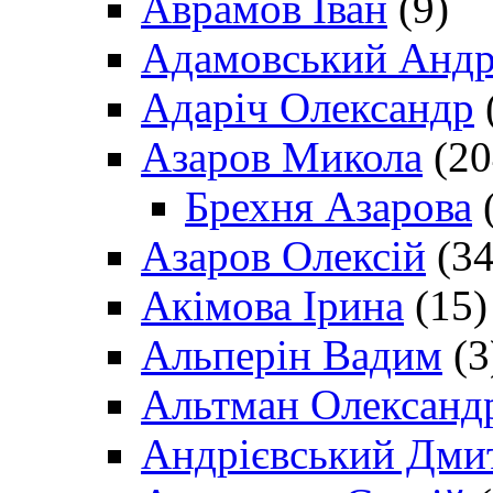
Аврамов Іван
(9)
Адамовський Андр
Адаріч Олександр
Азаров Микола
(20
Брехня Азарова
(
Азаров Олексій
(34
Акімова Ірина
(15)
Альперін Вадим
(3
Альтман Олександ
Андрієвський Дми