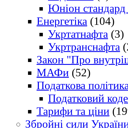
Юніон стандард
Енергетіка
(104)
Укртатнафта
(3)
Укртранснафта
(
Закон "Про внутрі
МАФи
(52)
Податкова політик
Податковий коде
Тарифи та ціни
(19
Збройні сили Україн