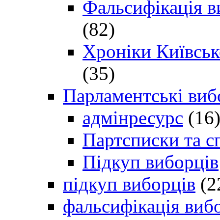
Фальсифікація в
(82)
Хроніки Київсько
(35)
Парламентські виб
адмінресурс
(16
Партсписки та с
Підкуп виборців
підкуп виборців
(2
фальсифікація виб