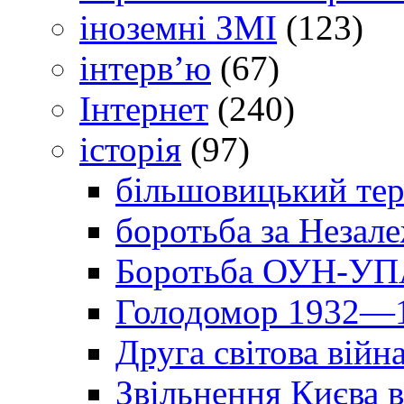
іноземні ЗМІ
(123)
інтерв’ю
(67)
Інтернет
(240)
історія
(97)
більшовицький тер
боротьба за Незал
Боротьба ОУН-УПА
Голодомор 1932—1
Друга світова війн
Звільнення Києва в