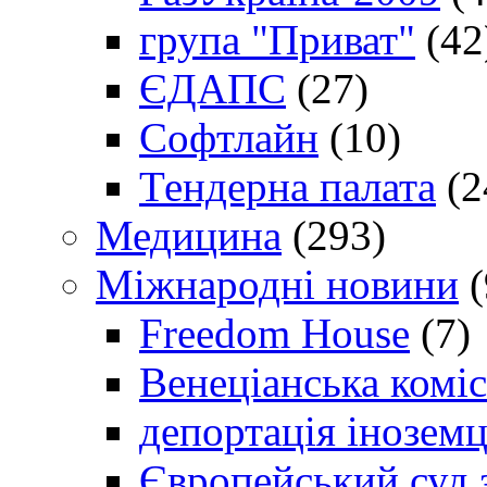
група "Приват"
(42
ЄДАПС
(27)
Софтлайн
(10)
Тендерна палата
(2
Медицина
(293)
Міжнародні новини
(
Freedom House
(7)
Венеціанська коміс
депортація іноземц
Європейський суд 