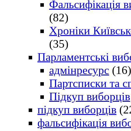
Фальсифікація в
(82)
Хроніки Київсько
(35)
Парламентські виб
адмінресурс
(16
Партсписки та с
Підкуп виборців
підкуп виборців
(2
фальсифікація виб