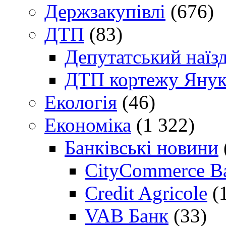
Держзакупівлі
(676)
ДТП
(83)
Депутатський наїз
ДТП кортежу Янук
Екологія
(46)
Економіка
(1 322)
Банківські новини
CityCommerce B
Credit Agricole
(
VAB Банк
(33)