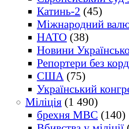
Катинь-2
(45)
Міжнародний валю
НАТО
(38)
Новини Українсько
Репортери без корд
США
(75)
Український конгр
Міліція
(1 490)
брехня МВС
(140)
Вбивства у міліції