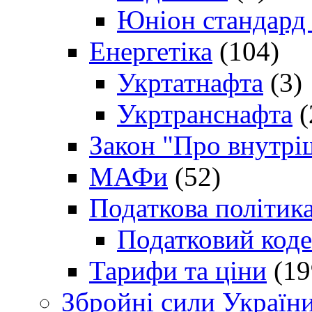
Юніон стандард
Енергетіка
(104)
Укртатнафта
(3)
Укртранснафта
(
Закон "Про внутрі
МАФи
(52)
Податкова політик
Податковий коде
Тарифи та ціни
(19
Збройні сили Україн