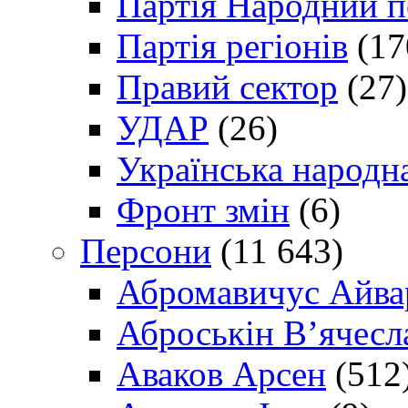
Партія Народний 
Партія регіонів
(17
Правий сектор
(27)
УДАР
(26)
Українська народна
Фронт змін
(6)
Персони
(11 643)
Абромавичус Айва
Аброськін В’ячесл
Аваков Арсен
(512