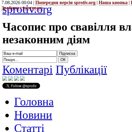
7.08.2026 00:04 |
Попередня версія sprotiv.org
|
Наша кнопка
|
sprotiv.org
Зробити стартовою
Часопис про свавілля в
незаконним діям
Коментарі
Публікації
Головна
Новини
Статті