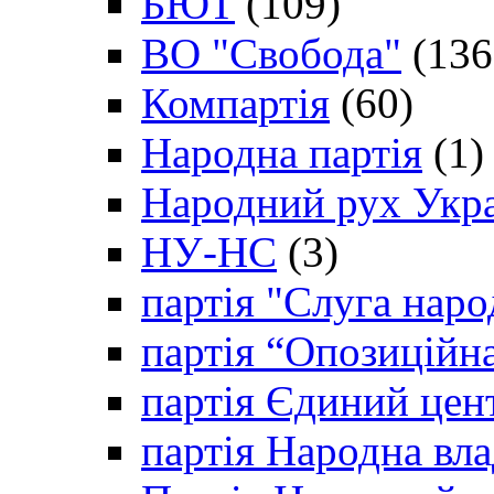
БЮТ
(109)
ВО "Свобода"
(136
Компартія
(60)
Народна партія
(1)
Народний рух Укр
НУ-НС
(3)
партія "Слуга наро
партія “Опозиційн
партія Єдиний цен
партія Народна вла