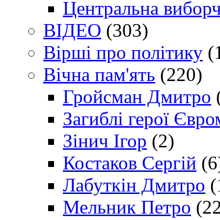
Центральна виборч
ВІДЕО
(303)
Вірші про політику
(
Вічна пам'ять
(220)
Гройсман Дмитро
Загиблі герої Євр
Зінич Ігор
(2)
Костаков Сергій
(6
Лабуткін Дмитро
(
Мельник Петро
(22