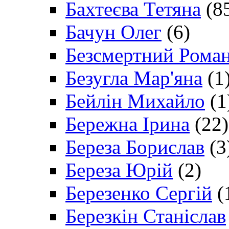
Бахтеєва Тетяна
(8
Бачун Олег
(6)
Безсмертний Рома
Безугла Мар'яна
(1
Бейлін Михайло
(1
Бережна Ірина
(22)
Береза Борислав
(3
Береза Юрій
(2)
Березенко Сергій
(
Березкін Станіслав