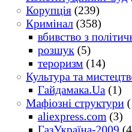
Корупція
(239)
Кримінал
(358)
вбивство з політич
розшук
(5)
тероризм
(14)
Культура та мистецтв
Гайдамака.Ua
(1)
Мафіозні структури
(
aliexpress.com
(3)
ГазУкраїна-2009
(4