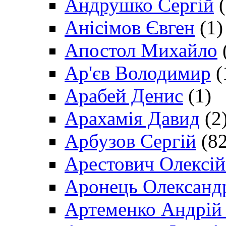
Андрушко Сергій
(
Анісімов Євген
(1)
Апостол Михайло
Ар'єв Володимир
(
Арабей Денис
(1)
Арахамія Давид
(2
Арбузов Сергій
(82
Арестович Олексі
Аронець Олександ
Артеменко Андрій