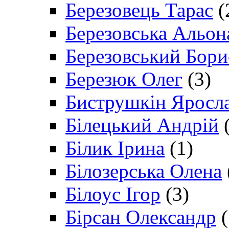
Березовець Тарас
(
Березовська Альон
Березовський Бори
Березюк Олег
(3)
Биструшкін Яросл
Білецький Андрій
(
Білик Ірина
(1)
Білозерська Олена
Білоус Ігор
(3)
Бірсан Олександр
(