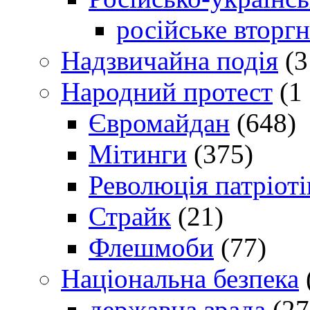
російське вторг
Надзвичайна подія
(3
Народний протест
(1 
Євромайдан
(648)
Мітинги
(375)
Революція патріоті
Страйк
(21)
Флешмоби
(77)
Національна безпека
державна зрада
(27