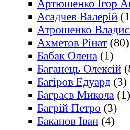
Артюшенко Ігор А
Асадчев Валерій
(1
Атрошенко Владис
Ахметов Рінат
(80)
Бабак Олена
(1)
Баганець Олексій
(
Багіров Едуард
(3)
Баграєв Микола
(1
Багрій Петро
(3)
Баканов Іван
(4)