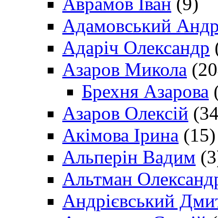
Аврамов Іван
(9)
Адамовський Андр
Адаріч Олександр
Азаров Микола
(20
Брехня Азарова
(
Азаров Олексій
(34
Акімова Ірина
(15)
Альперін Вадим
(3
Альтман Олександ
Андрієвський Дми