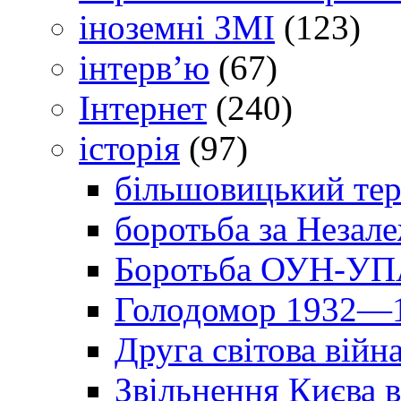
іноземні ЗМІ
(123)
інтерв’ю
(67)
Інтернет
(240)
історія
(97)
більшовицький тер
боротьба за Незал
Боротьба ОУН-УПА
Голодомор 1932—1
Друга світова війн
Звільнення Києва в