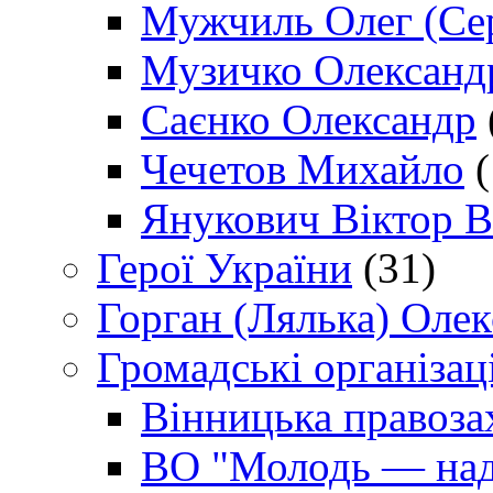
Мужчиль Олег (Сер
Музичко Олександ
Саєнко Олександр
Чечетов Михайло
(
Янукович Віктор В
Герої України
(31)
Горган (Лялька) Оле
Громадські організаці
Вінницька правоза
ВО "Молодь — над