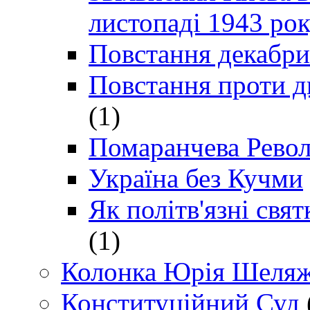
листопаді 1943 ро
Повстання декабри
Повстання проти д
(1)
Помаранчева Рево
Україна без Кучми
Як політв'язні св
(1)
Колонка Юрія Шеляж
Конституційний Суд