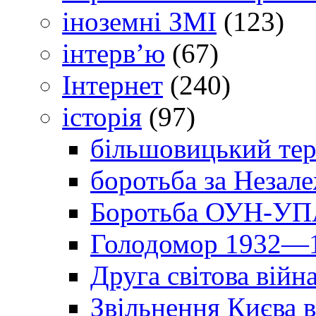
іноземні ЗМІ
(123)
інтерв’ю
(67)
Інтернет
(240)
історія
(97)
більшовицький тер
боротьба за Незал
Боротьба ОУН-УПА
Голодомор 1932—1
Друга світова війн
Звільнення Києва в