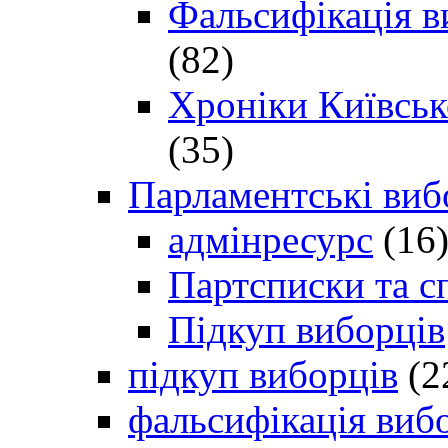
Фальсифікація в
(82)
Хроніки Київсько
(35)
Парламентські виб
адмінресурс
(16
Партсписки та с
Підкуп виборців
підкуп виборців
(2
фальсифікація виб