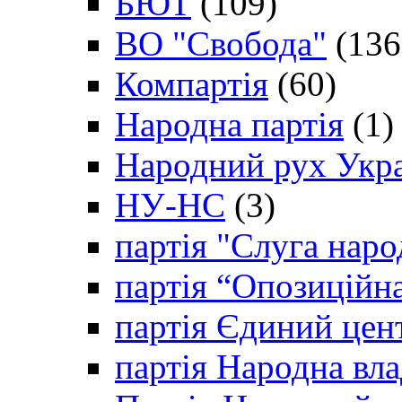
БЮТ
(109)
ВО "Свобода"
(136
Компартія
(60)
Народна партія
(1)
Народний рух Укр
НУ-НС
(3)
партія "Слуга наро
партія “Опозиційн
партія Єдиний цен
партія Народна вла