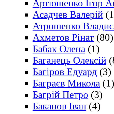
Артюшенко Ігор А
Асадчев Валерій
(1
Атрошенко Владис
Ахметов Рінат
(80)
Бабак Олена
(1)
Баганець Олексій
(
Багіров Едуард
(3)
Баграєв Микола
(1
Багрій Петро
(3)
Баканов Іван
(4)