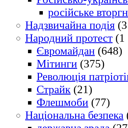
російське вторг
Надзвичайна подія
(3
Народний протест
(1 
Євромайдан
(648)
Мітинги
(375)
Революція патріоті
Страйк
(21)
Флешмоби
(77)
Національна безпека
державна зрада
(27