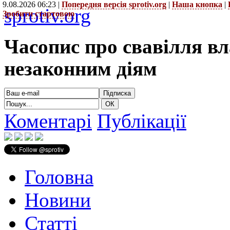
9.08.2026 06:23 |
Попередня версія sprotiv.org
|
Наша кнопка
|
sprotiv.org
Зробити стартовою
Часопис про свавілля в
незаконним діям
Коментарі
Публікації
Головна
Новини
Статті