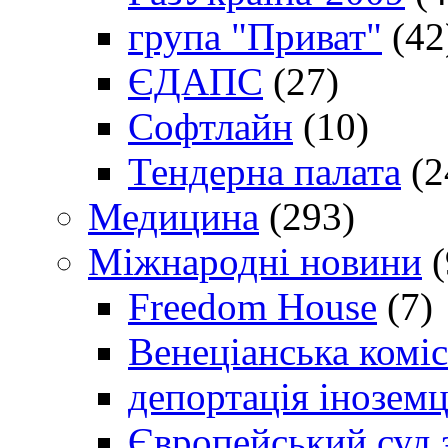
група "Приват"
(42
ЄДАПС
(27)
Софтлайн
(10)
Тендерна палата
(2
Медицина
(293)
Міжнародні новини
(
Freedom House
(7)
Венеціанська коміс
депортація іноземц
Європейський суд 