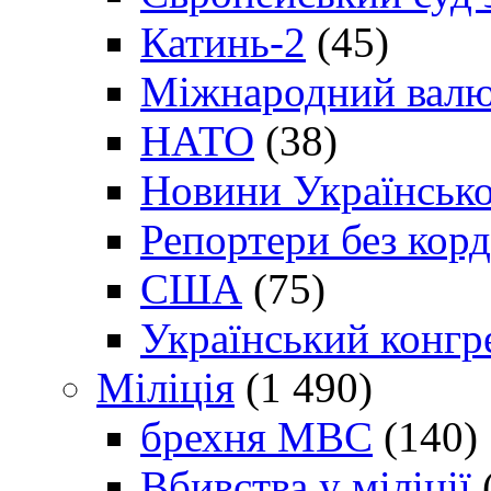
Катинь-2
(45)
Міжнародний валю
НАТО
(38)
Новини Українсько
Репортери без корд
США
(75)
Український конгр
Міліція
(1 490)
брехня МВС
(140)
Вбивства у міліції