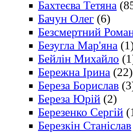
Бахтеєва Тетяна
(8
Бачун Олег
(6)
Безсмертний Рома
Безугла Мар'яна
(1
Бейлін Михайло
(1
Бережна Ірина
(22)
Береза Борислав
(3
Береза Юрій
(2)
Березенко Сергій
(
Березкін Станіслав