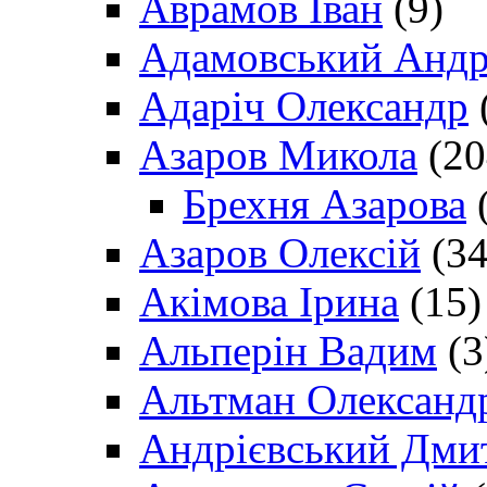
Аврамов Іван
(9)
Адамовський Андр
Адаріч Олександр
Азаров Микола
(20
Брехня Азарова
(
Азаров Олексій
(34
Акімова Ірина
(15)
Альперін Вадим
(3
Альтман Олександ
Андрієвський Дми