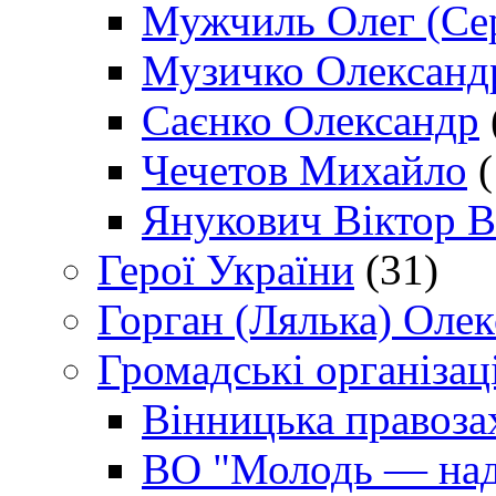
Мужчиль Олег (Сер
Музичко Олександ
Саєнко Олександр
Чечетов Михайло
(
Янукович Віктор В
Герої України
(31)
Горган (Лялька) Оле
Громадські організаці
Вінницька правоза
ВО "Молодь — над