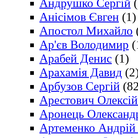
Андрушко Сергій
(
Анісімов Євген
(1)
Апостол Михайло
Ар'єв Володимир
(
Арабей Денис
(1)
Арахамія Давид
(2
Арбузов Сергій
(82
Арестович Олексі
Аронець Олександ
Артеменко Андрій