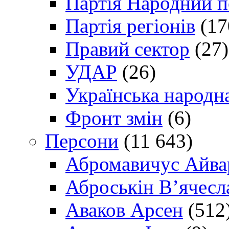
Партія Народний 
Партія регіонів
(17
Правий сектор
(27)
УДАР
(26)
Українська народна
Фронт змін
(6)
Персони
(11 643)
Абромавичус Айва
Аброськін В’ячесл
Аваков Арсен
(512