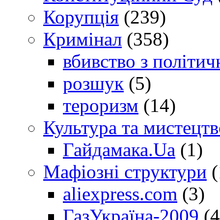
Корупція
(239)
Кримінал
(358)
вбивство з політич
розшук
(5)
тероризм
(14)
Культура та мистецтв
Гайдамака.Ua
(1)
Мафіозні структури
(
aliexpress.com
(3)
ГазУкраїна-2009
(4