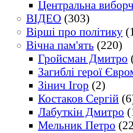
Центральна виборч
ВІДЕО
(303)
Вірші про політику
(
Вічна пам'ять
(220)
Гройсман Дмитро
Загиблі герої Євр
Зінич Ігор
(2)
Костаков Сергій
(6
Лабуткін Дмитро
(
Мельник Петро
(22