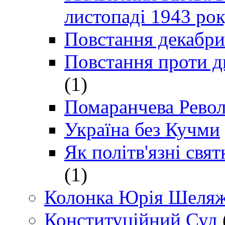
листопаді 1943 ро
Повстання декабри
Повстання проти д
(1)
Помаранчева Рево
Україна без Кучми
Як політв'язні св
(1)
Колонка Юрія Шеляж
Конституційний Суд