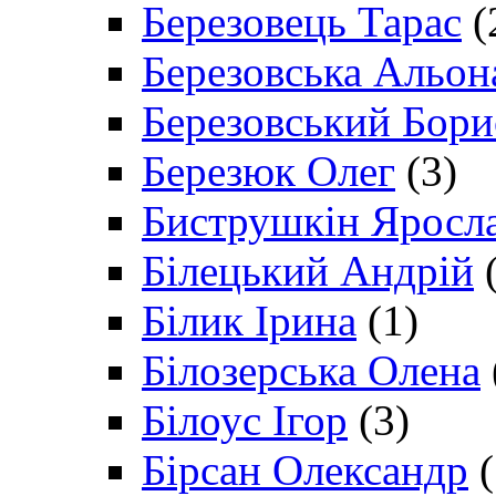
Березовець Тарас
(
Березовська Альон
Березовський Бори
Березюк Олег
(3)
Биструшкін Яросл
Білецький Андрій
(
Білик Ірина
(1)
Білозерська Олена
Білоус Ігор
(3)
Бірсан Олександр
(