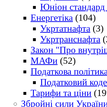
Юніон стандард
Енергетіка
(104)
Укртатнафта
(3)
Укртранснафта
(
Закон "Про внутрі
МАФи
(52)
Податкова політик
Податковий коде
Тарифи та ціни
(19
Збройні сили Україн