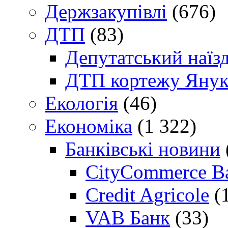
Держзакупівлі
(676)
ДТП
(83)
Депутатський наїз
ДТП кортежу Янук
Екологія
(46)
Економіка
(1 322)
Банківські новини
CityCommerce B
Credit Agricole
(
VAB Банк
(33)