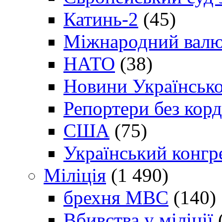
Катинь-2
(45)
Міжнародний валю
НАТО
(38)
Новини Українсько
Репортери без корд
США
(75)
Український конгр
Міліція
(1 490)
брехня МВС
(140)
Вбивства у міліції