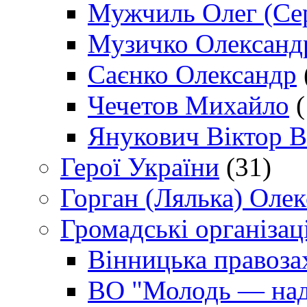
Мужчиль Олег (Сер
Музичко Олександ
Саєнко Олександр
Чечетов Михайло
(
Янукович Віктор В
Герої України
(31)
Горган (Лялька) Оле
Громадські організаці
Вінницька правоза
ВО "Молодь — над