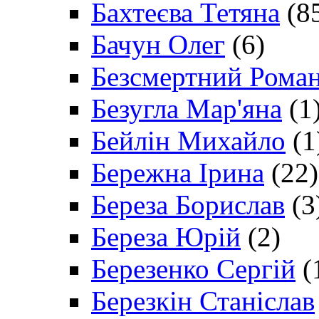
Бахтеєва Тетяна
(8
Бачун Олег
(6)
Безсмертний Рома
Безугла Мар'яна
(1
Бейлін Михайло
(1
Бережна Ірина
(22)
Береза Борислав
(3
Береза Юрій
(2)
Березенко Сергій
(
Березкін Станіслав