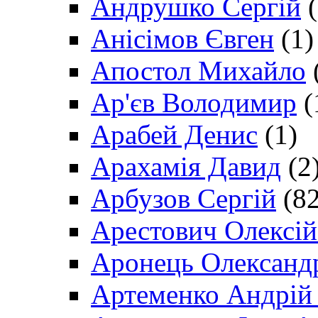
Андрушко Сергій
(
Анісімов Євген
(1)
Апостол Михайло
Ар'єв Володимир
(
Арабей Денис
(1)
Арахамія Давид
(2
Арбузов Сергій
(82
Арестович Олексі
Аронець Олександ
Артеменко Андрій