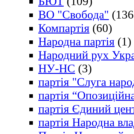
БЮТ
(109)
ВО "Свобода"
(136
Компартія
(60)
Народна партія
(1)
Народний рух Укр
НУ-НС
(3)
партія "Слуга наро
партія “Опозиційн
партія Єдиний цен
партія Народна вла