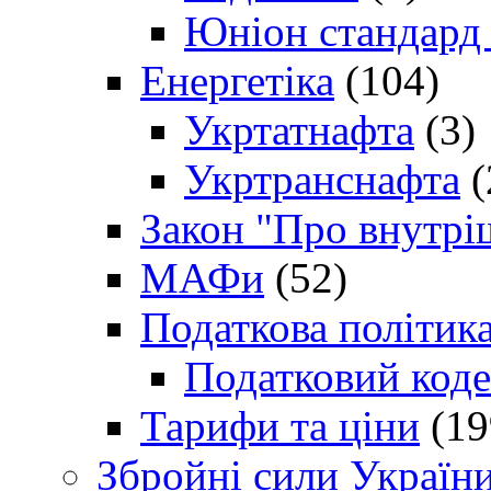
Юніон стандард
Енергетіка
(104)
Укртатнафта
(3)
Укртранснафта
(
Закон "Про внутрі
МАФи
(52)
Податкова політик
Податковий коде
Тарифи та ціни
(19
Збройні сили Україн