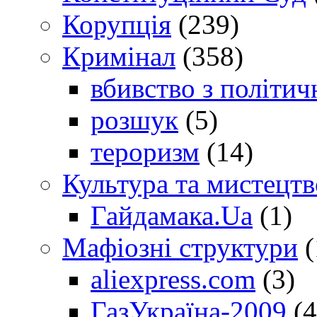
Корупція
(239)
Кримінал
(358)
вбивство з політич
розшук
(5)
тероризм
(14)
Культура та мистецтв
Гайдамака.Ua
(1)
Мафіозні структури
(
aliexpress.com
(3)
ГазУкраїна-2009
(4