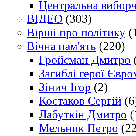
Центральна виборч
ВІДЕО
(303)
Вірші про політику
(
Вічна пам'ять
(220)
Гройсман Дмитро
Загиблі герої Євр
Зінич Ігор
(2)
Костаков Сергій
(6
Лабуткін Дмитро
(
Мельник Петро
(22