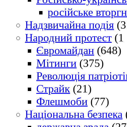
російське вторг
Надзвичайна подія
(3
Народний протест
(1 
Євромайдан
(648)
Мітинги
(375)
Революція патріоті
Страйк
(21)
Флешмоби
(77)
Національна безпека
державна зрада
(27