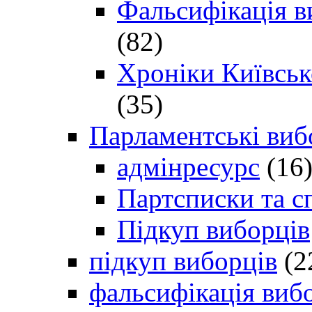
Фальсифікація в
(82)
Хроніки Київсько
(35)
Парламентські виб
адмінресурс
(16
Партсписки та с
Підкуп виборців
підкуп виборців
(2
фальсифікація виб