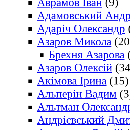
Аврамов Іван
(9)
Адамовський Андр
Адаріч Олександр
Азаров Микола
(20
Брехня Азарова
(
Азаров Олексій
(34
Акімова Ірина
(15)
Альперін Вадим
(3
Альтман Олександ
Андрієвський Дми