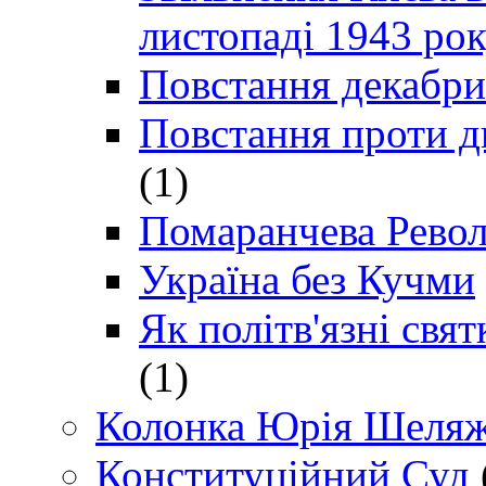
листопаді 1943 ро
Повстання декабри
Повстання проти д
(1)
Помаранчева Рево
Україна без Кучми
Як політв'язні св
(1)
Колонка Юрія Шеляж
Конституційний Суд