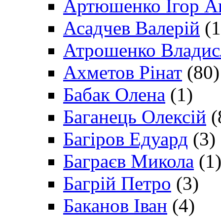
Артюшенко Ігор А
Асадчев Валерій
(1
Атрошенко Владис
Ахметов Рінат
(80)
Бабак Олена
(1)
Баганець Олексій
(
Багіров Едуард
(3)
Баграєв Микола
(1
Багрій Петро
(3)
Баканов Іван
(4)