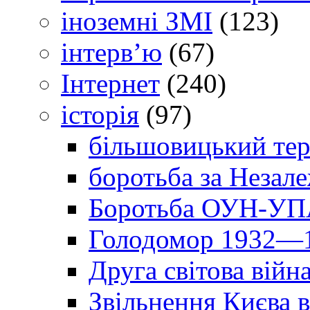
іноземні ЗМІ
(123)
інтерв’ю
(67)
Інтернет
(240)
історія
(97)
більшовицький тер
боротьба за Незал
Боротьба ОУН-УПА
Голодомор 1932—1
Друга світова війн
Звільнення Києва в