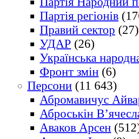
Партія Народний 
Партія регіонів
(17
Правий сектор
(27)
УДАР
(26)
Українська народна
Фронт змін
(6)
Персони
(11 643)
Абромавичус Айва
Аброськін В’ячесл
Аваков Арсен
(512