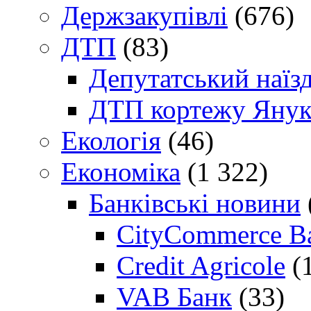
Держзакупівлі
(676)
ДТП
(83)
Депутатський наїз
ДТП кортежу Янук
Екологія
(46)
Економіка
(1 322)
Банківські новини
CityCommerce B
Credit Agricole
(
VAB Банк
(33)