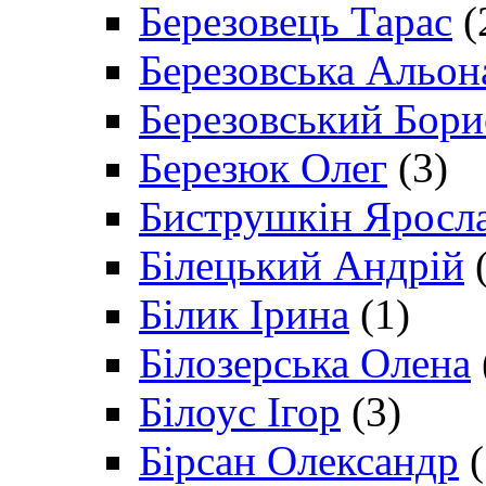
Березовець Тарас
(
Березовська Альон
Березовський Бори
Березюк Олег
(3)
Биструшкін Яросл
Білецький Андрій
(
Білик Ірина
(1)
Білозерська Олена
Білоус Ігор
(3)
Бірсан Олександр
(