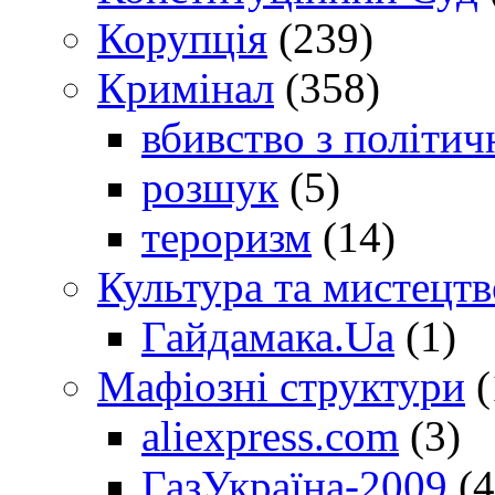
Корупція
(239)
Кримінал
(358)
вбивство з політич
розшук
(5)
тероризм
(14)
Культура та мистецтв
Гайдамака.Ua
(1)
Мафіозні структури
(
aliexpress.com
(3)
ГазУкраїна-2009
(4