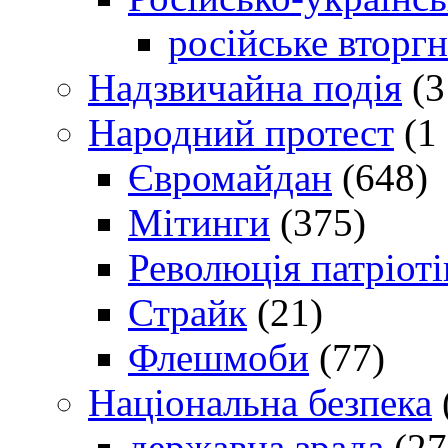
російське вторг
Надзвичайна подія
(3
Народний протест
(1 
Євромайдан
(648)
Мітинги
(375)
Революція патріоті
Страйк
(21)
Флешмоби
(77)
Національна безпека
державна зрада
(27