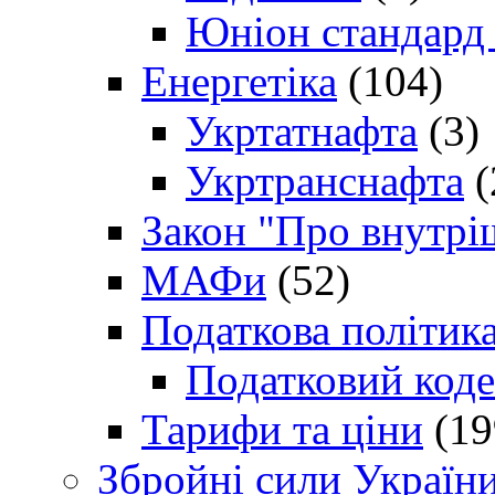
Юніон стандард
Енергетіка
(104)
Укртатнафта
(3)
Укртранснафта
(
Закон "Про внутрі
МАФи
(52)
Податкова політик
Податковий коде
Тарифи та ціни
(19
Збройні сили Україн