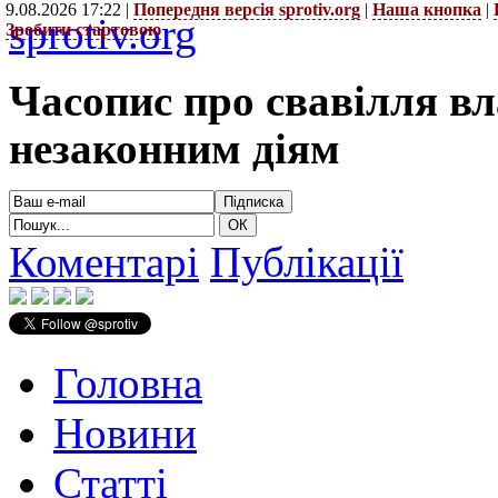
9.08.2026 17:22 |
Попередня версія sprotiv.org
|
Наша кнопка
|
sprotiv.org
Зробити стартовою
Часопис про свавілля в
незаконним діям
Коментарі
Публікації
Головна
Новини
Статті