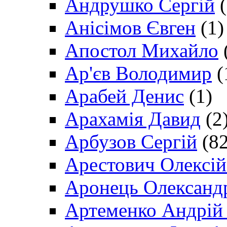
Андрушко Сергій
(
Анісімов Євген
(1)
Апостол Михайло
Ар'єв Володимир
(
Арабей Денис
(1)
Арахамія Давид
(2
Арбузов Сергій
(82
Арестович Олексі
Аронець Олександ
Артеменко Андрій