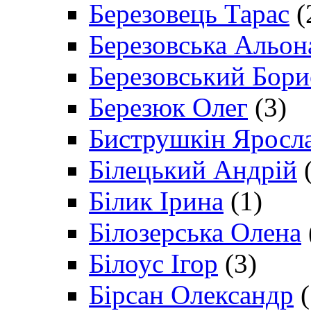
Березовець Тарас
(
Березовська Альон
Березовський Бори
Березюк Олег
(3)
Биструшкін Яросл
Білецький Андрій
(
Білик Ірина
(1)
Білозерська Олена
Білоус Ігор
(3)
Бірсан Олександр
(