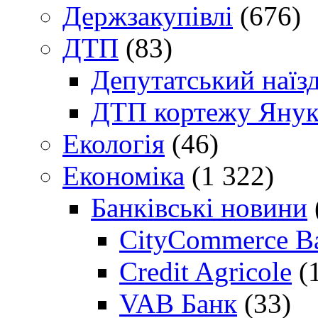
Держзакупівлі
(676)
ДТП
(83)
Депутатський наїз
ДТП кортежу Янук
Екологія
(46)
Економіка
(1 322)
Банківські новини
CityCommerce B
Credit Agricole
(
VAB Банк
(33)