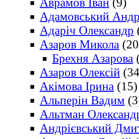
Аврамов Іван
(9)
Адамовський Андр
Адаріч Олександр
Азаров Микола
(20
Брехня Азарова
(
Азаров Олексій
(34
Акімова Ірина
(15)
Альперін Вадим
(3
Альтман Олександ
Андрієвський Дми