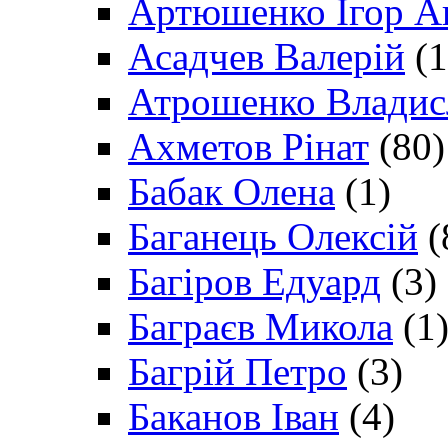
Артюшенко Ігор А
Асадчев Валерій
(1
Атрошенко Владис
Ахметов Рінат
(80)
Бабак Олена
(1)
Баганець Олексій
(
Багіров Едуард
(3)
Баграєв Микола
(1
Багрій Петро
(3)
Баканов Іван
(4)