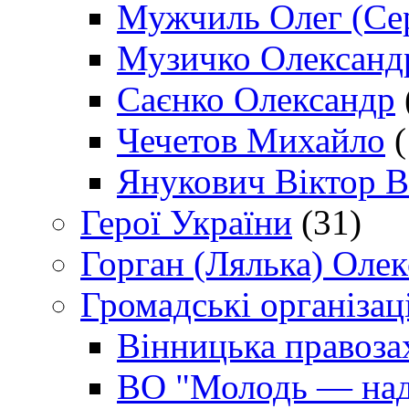
Мужчиль Олег (Сер
Музичко Олександ
Саєнко Олександр
Чечетов Михайло
(
Янукович Віктор В
Герої України
(31)
Горган (Лялька) Оле
Громадські організаці
Вінницька правоза
ВО "Молодь — над