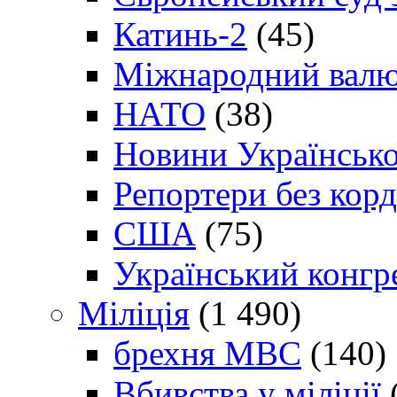
Катинь-2
(45)
Міжнародний валю
НАТО
(38)
Новини Українсько
Репортери без корд
США
(75)
Український конгр
Міліція
(1 490)
брехня МВС
(140)
Вбивства у міліції