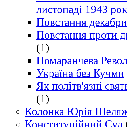
листопаді 1943 ро
Повстання декабри
Повстання проти д
(1)
Помаранчева Рево
Україна без Кучми
Як політв'язні св
(1)
Колонка Юрія Шеляж
Конституційний Суд