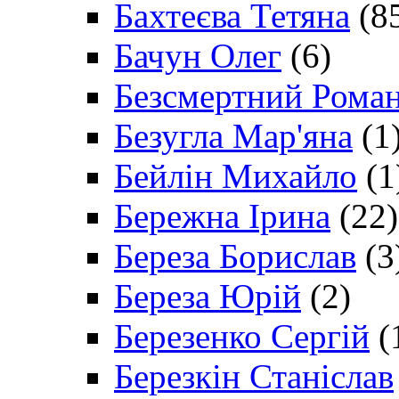
Бахтеєва Тетяна
(8
Бачун Олег
(6)
Безсмертний Рома
Безугла Мар'яна
(1
Бейлін Михайло
(1
Бережна Ірина
(22)
Береза Борислав
(3
Береза Юрій
(2)
Березенко Сергій
(
Березкін Станіслав