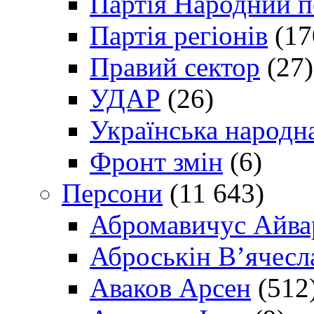
Партія Народний 
Партія регіонів
(17
Правий сектор
(27)
УДАР
(26)
Українська народна
Фронт змін
(6)
Персони
(11 643)
Абромавичус Айва
Аброськін В’ячесл
Аваков Арсен
(512