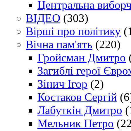
Центральна виборч
ВІДЕО
(303)
Вірші про політику
(
Вічна пам'ять
(220)
Гройсман Дмитро
Загиблі герої Євр
Зінич Ігор
(2)
Костаков Сергій
(6
Лабуткін Дмитро
(
Мельник Петро
(22