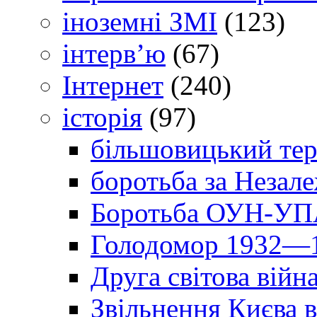
іноземні ЗМІ
(123)
інтерв’ю
(67)
Інтернет
(240)
історія
(97)
більшовицький тер
боротьба за Незал
Боротьба ОУН-УПА
Голодомор 1932—1
Друга світова війн
Звільнення Києва в