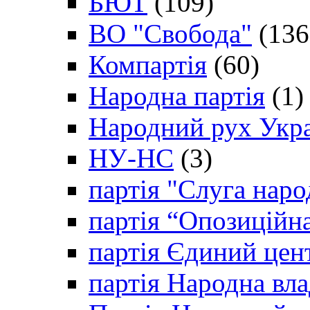
БЮТ
(109)
ВО "Свобода"
(136
Компартія
(60)
Народна партія
(1)
Народний рух Укр
НУ-НС
(3)
партія "Слуга наро
партія “Опозиційн
партія Єдиний цен
партія Народна вла