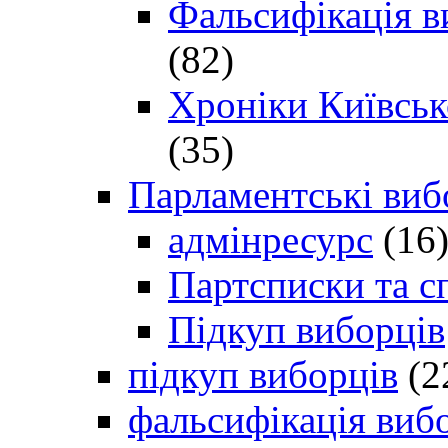
Фальсифікація в
(82)
Хроніки Київсько
(35)
Парламентські виб
адмінресурс
(16
Партсписки та с
Підкуп виборців
підкуп виборців
(2
фальсифікація виб