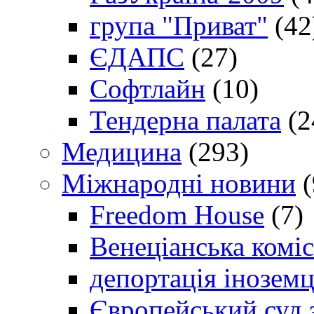
група "Приват"
(42
ЄДАПС
(27)
Софтлайн
(10)
Тендерна палата
(2
Медицина
(293)
Міжнародні новини
(
Freedom House
(7)
Венеціанська коміс
депортація іноземц
Європейський суд 