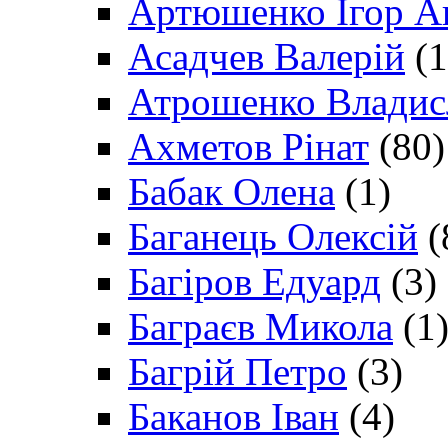
Артюшенко Ігор А
Асадчев Валерій
(1
Атрошенко Владис
Ахметов Рінат
(80)
Бабак Олена
(1)
Баганець Олексій
(
Багіров Едуард
(3)
Баграєв Микола
(1
Багрій Петро
(3)
Баканов Іван
(4)