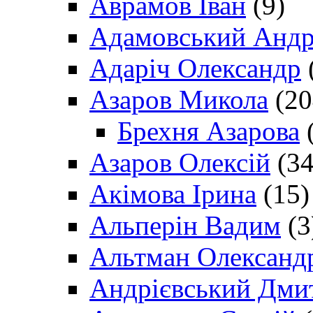
Аврамов Іван
(9)
Адамовський Андр
Адаріч Олександр
Азаров Микола
(20
Брехня Азарова
(
Азаров Олексій
(34
Акімова Ірина
(15)
Альперін Вадим
(3
Альтман Олександ
Андрієвський Дми