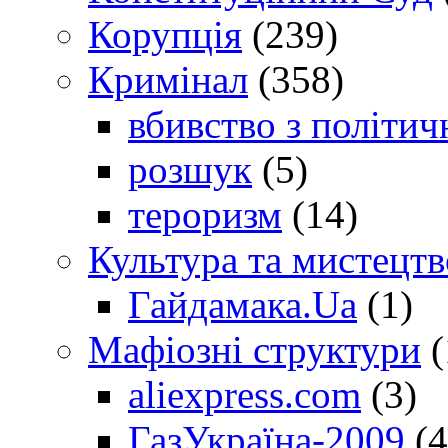
Корупція
(239)
Кримінал
(358)
вбивство з політич
розшук
(5)
тероризм
(14)
Культура та мистецтв
Гайдамака.Ua
(1)
Мафіозні структури
(
aliexpress.com
(3)
ГазУкраїна-2009
(4