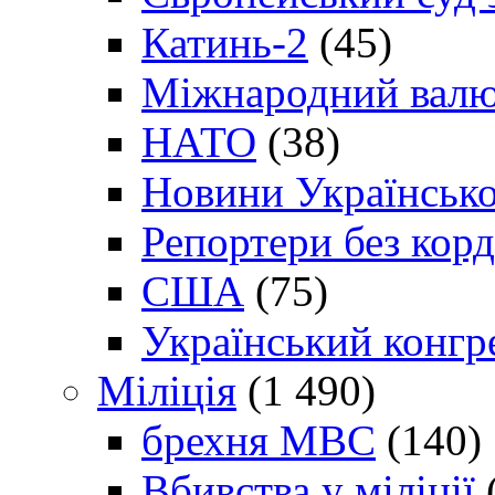
Катинь-2
(45)
Міжнародний валю
НАТО
(38)
Новини Українсько
Репортери без корд
США
(75)
Український конгр
Міліція
(1 490)
брехня МВС
(140)
Вбивства у міліції