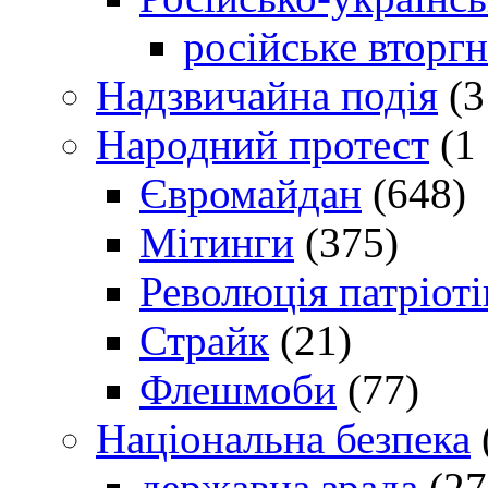
російське вторг
Надзвичайна подія
(3
Народний протест
(1 
Євромайдан
(648)
Мітинги
(375)
Революція патріоті
Страйк
(21)
Флешмоби
(77)
Національна безпека
державна зрада
(27