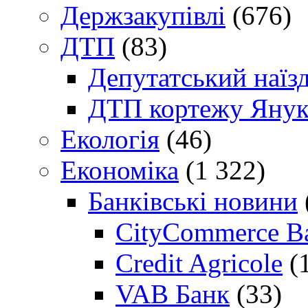
Держзакупівлі
(676)
ДТП
(83)
Депутатський наїз
ДТП кортежу Янук
Екологія
(46)
Економіка
(1 322)
Банківські новини
CityCommerce B
Credit Agricole
(
VAB Банк
(33)