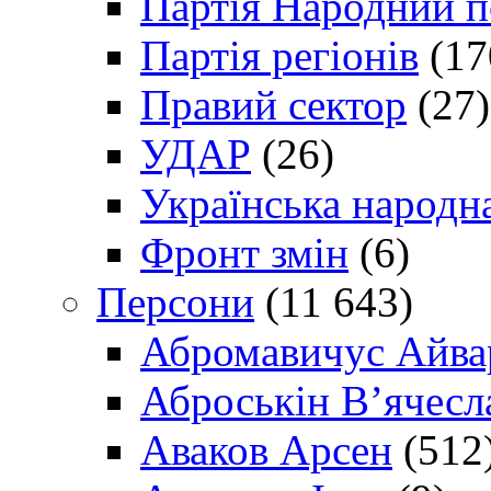
Партія Народний 
Партія регіонів
(17
Правий сектор
(27)
УДАР
(26)
Українська народна
Фронт змін
(6)
Персони
(11 643)
Абромавичус Айва
Аброськін В’ячесл
Аваков Арсен
(512