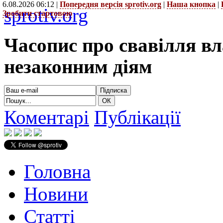
6.08.2026 06:12 |
Попередня версія sprotiv.org
|
Наша кнопка
|
sprotiv.org
Зробити стартовою
Часопис про свавілля в
незаконним діям
Коментарі
Публікації
Головна
Новини
Статті