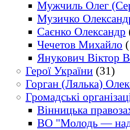
Мужчиль Олег (Сер
Музичко Олександ
Саєнко Олександр
Чечетов Михайло
(
Янукович Віктор В
Герої України
(31)
Горган (Лялька) Оле
Громадські організаці
Вінницька правоза
ВО "Молодь — над