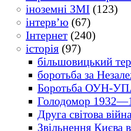
іноземні ЗМІ
(123)
інтерв’ю
(67)
Інтернет
(240)
історія
(97)
більшовицький тер
боротьба за Незал
Боротьба ОУН-УПА
Голодомор 1932—1
Друга світова війн
Звільнення Києва в