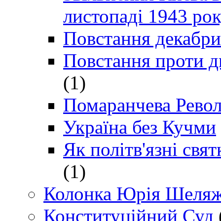
листопаді 1943 ро
Повстання декабри
Повстання проти д
(1)
Помаранчева Рево
Україна без Кучми
Як політв'язні св
(1)
Колонка Юрія Шеляж
Конституційний Суд