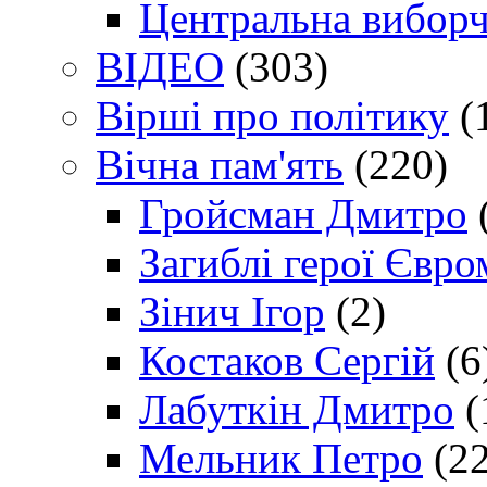
Центральна виборч
ВІДЕО
(303)
Вірші про політику
(
Вічна пам'ять
(220)
Гройсман Дмитро
Загиблі герої Євр
Зінич Ігор
(2)
Костаков Сергій
(6
Лабуткін Дмитро
(
Мельник Петро
(22