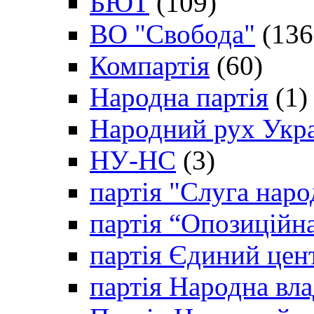
БЮТ
(109)
ВО "Свобода"
(136
Компартія
(60)
Народна партія
(1)
Народний рух Укр
НУ-НС
(3)
партія "Слуга наро
партія “Опозиційн
партія Єдиний цен
партія Народна вла