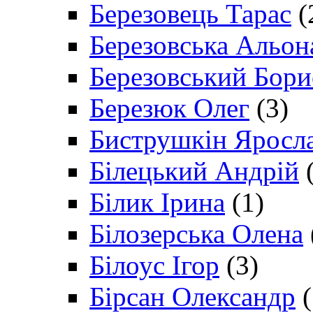
Березовець Тарас
(
Березовська Альон
Березовський Бори
Березюк Олег
(3)
Биструшкін Яросл
Білецький Андрій
(
Білик Ірина
(1)
Білозерська Олена
Білоус Ігор
(3)
Бірсан Олександр
(