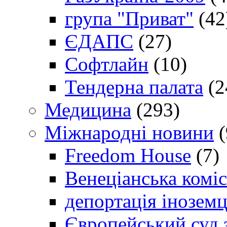
група "Приват"
(42
ЄДАПС
(27)
Софтлайн
(10)
Тендерна палата
(2
Медицина
(293)
Міжнародні новини
(
Freedom House
(7)
Венеціанська коміс
депортація іноземц
Європейський суд 