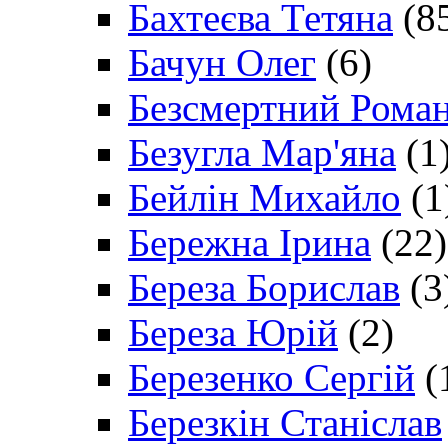
Бахтеєва Тетяна
(8
Бачун Олег
(6)
Безсмертний Рома
Безугла Мар'яна
(1
Бейлін Михайло
(1
Бережна Ірина
(22)
Береза Борислав
(3
Береза Юрій
(2)
Березенко Сергій
(
Березкін Станіслав