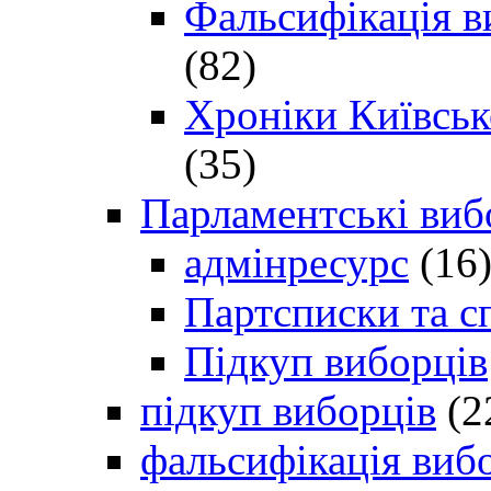
Фальсифікація в
(82)
Хроніки Київсько
(35)
Парламентські виб
адмінресурс
(16
Партсписки та с
Підкуп виборців
підкуп виборців
(2
фальсифікація виб