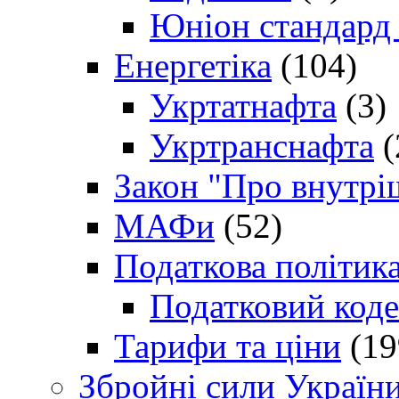
Юніон стандард
Енергетіка
(104)
Укртатнафта
(3)
Укртранснафта
(
Закон "Про внутрі
МАФи
(52)
Податкова політик
Податковий коде
Тарифи та ціни
(19
Збройні сили Україн