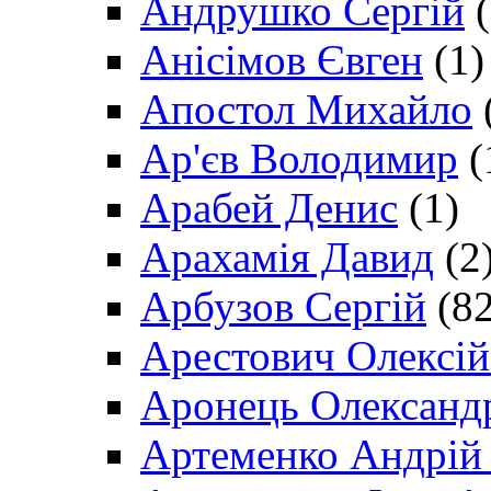
Андрушко Сергій
(
Анісімов Євген
(1)
Апостол Михайло
Ар'єв Володимир
(
Арабей Денис
(1)
Арахамія Давид
(2
Арбузов Сергій
(82
Арестович Олексі
Аронець Олександ
Артеменко Андрій