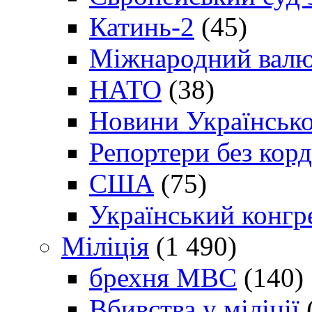
Катинь-2
(45)
Міжнародний валю
НАТО
(38)
Новини Українсько
Репортери без корд
США
(75)
Український конгр
Міліція
(1 490)
брехня МВС
(140)
Вбивства у міліції