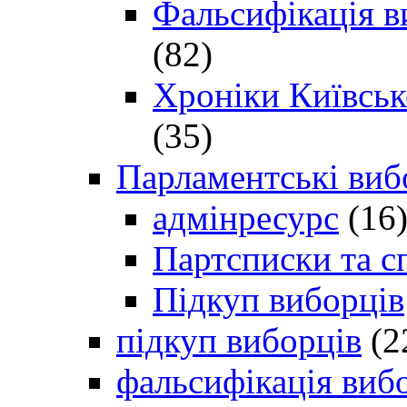
Фальсифікація в
(82)
Хроніки Київсько
(35)
Парламентські виб
адмінресурс
(16
Партсписки та с
Підкуп виборців
підкуп виборців
(2
фальсифікація виб