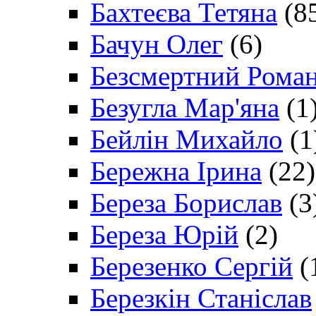
Бахтеєва Тетяна
(8
Бачун Олег
(6)
Безсмертний Рома
Безугла Мар'яна
(1
Бейлін Михайло
(1
Бережна Ірина
(22)
Береза Борислав
(3
Береза Юрій
(2)
Березенко Сергій
(
Березкін Станіслав