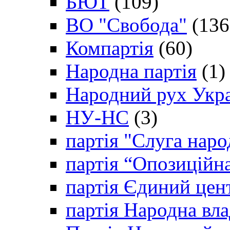
БЮТ
(109)
ВО "Свобода"
(136
Компартія
(60)
Народна партія
(1)
Народний рух Укр
НУ-НС
(3)
партія "Слуга наро
партія “Опозиційн
партія Єдиний цен
партія Народна вла