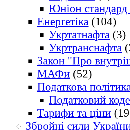
Юніон стандард
Енергетіка
(104)
Укртатнафта
(3)
Укртранснафта
(
Закон "Про внутрі
МАФи
(52)
Податкова політик
Податковий коде
Тарифи та ціни
(19
Збройні сили Україн