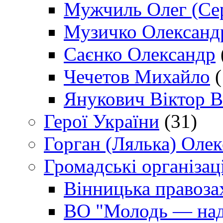
Мужчиль Олег (Сер
Музичко Олександ
Саєнко Олександр
Чечетов Михайло
(
Янукович Віктор В
Герої України
(31)
Горган (Лялька) Оле
Громадські організаці
Вінницька правоза
ВО "Молодь — над