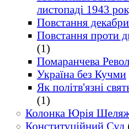
листопаді 1943 ро
Повстання декабри
Повстання проти д
(1)
Помаранчева Рево
Україна без Кучми
Як політв'язні св
(1)
Колонка Юрія Шеляж
Конституційний Суд