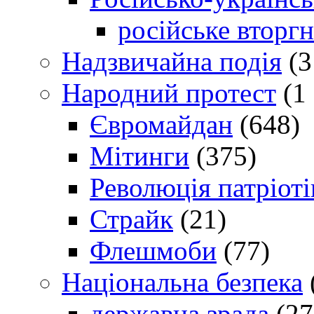
російське вторг
Надзвичайна подія
(3
Народний протест
(1 
Євромайдан
(648)
Мітинги
(375)
Революція патріоті
Страйк
(21)
Флешмоби
(77)
Національна безпека
державна зрада
(27