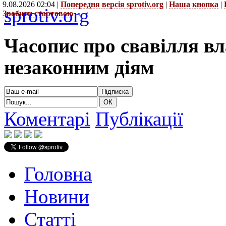
9.08.2026 02:04 |
Попередня версія sprotiv.org
|
Наша кнопка
|
sprotiv.org
Зробити стартовою
Часопис про свавілля в
незаконним діям
Коментарі
Публікації
Головна
Новини
Статті