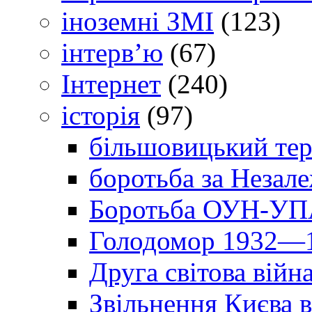
іноземні ЗМІ
(123)
інтерв’ю
(67)
Інтернет
(240)
історія
(97)
більшовицький тер
боротьба за Незал
Боротьба ОУН-УПА
Голодомор 1932—1
Друга світова війн
Звільнення Києва в