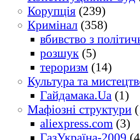
Корупція
(239)
Кримінал
(358)
вбивство з політич
розшук
(5)
тероризм
(14)
Культура та мистецтв
Гайдамака.Ua
(1)
Мафіозні структури
(
aliexpress.com
(3)
ГазУкраїна-2009
(4