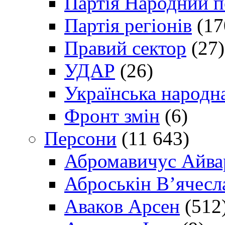
Партія Народний 
Партія регіонів
(17
Правий сектор
(27)
УДАР
(26)
Українська народна
Фронт змін
(6)
Персони
(11 643)
Абромавичус Айва
Аброськін В’ячесл
Аваков Арсен
(512