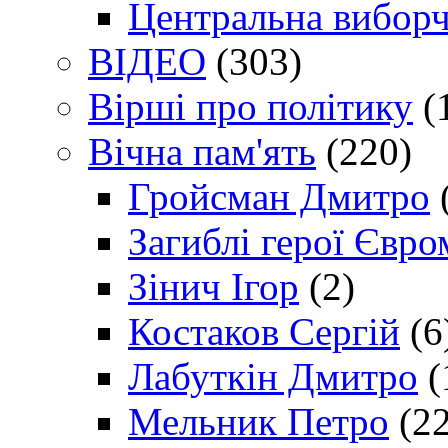
Центральна виборч
ВІДЕО
(303)
Вірші про політику
(
Вічна пам'ять
(220)
Гройсман Дмитро
Загиблі герої Євр
Зінич Ігор
(2)
Костаков Сергій
(6
Лабуткін Дмитро
(
Мельник Петро
(22