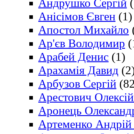
Андрушко Сергій
(
Анісімов Євген
(1)
Апостол Михайло
Ар'єв Володимир
(
Арабей Денис
(1)
Арахамія Давид
(2
Арбузов Сергій
(82
Арестович Олексі
Аронець Олександ
Артеменко Андрій