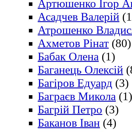
Артюшенко Ігор А
Асадчев Валерій
(1
Атрошенко Владис
Ахметов Рінат
(80)
Бабак Олена
(1)
Баганець Олексій
(
Багіров Едуард
(3)
Баграєв Микола
(1
Багрій Петро
(3)
Баканов Іван
(4)