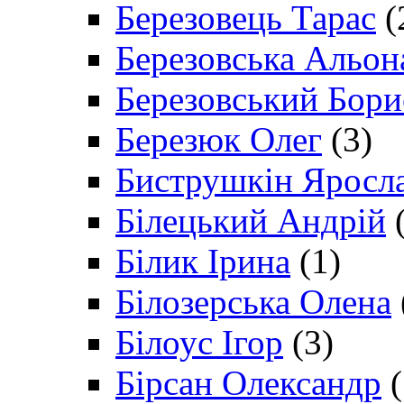
Березовець Тарас
(
Березовська Альон
Березовський Бори
Березюк Олег
(3)
Биструшкін Яросл
Білецький Андрій
(
Білик Ірина
(1)
Білозерська Олена
Білоус Ігор
(3)
Бірсан Олександр
(