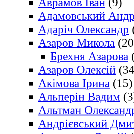
Аврамов Іван
(9)
Адамовський Андр
Адаріч Олександр
Азаров Микола
(20
Брехня Азарова
(
Азаров Олексій
(34
Акімова Ірина
(15)
Альперін Вадим
(3
Альтман Олександ
Андрієвський Дми