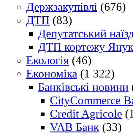
Держзакупівлі
(676)
ДТП
(83)
Депутатський наїз
ДТП кортежу Янук
Екологія
(46)
Економіка
(1 322)
Банківські новини
CityCommerce B
Credit Agricole
(
VAB Банк
(33)