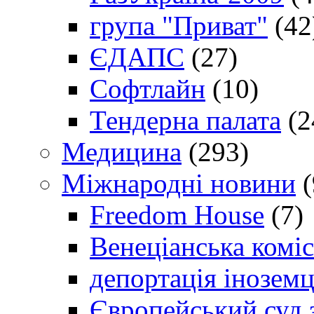
група "Приват"
(42
ЄДАПС
(27)
Софтлайн
(10)
Тендерна палата
(2
Медицина
(293)
Міжнародні новини
(
Freedom House
(7)
Венеціанська коміс
депортація іноземц
Європейський суд 