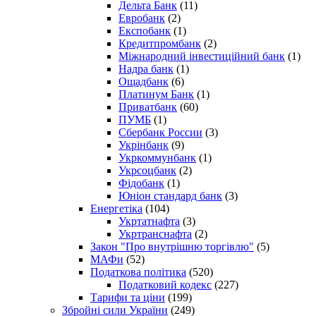
Дельта Банк
(11)
Евробанк
(2)
Експобанк
(1)
Кредитпромбанк
(2)
Міжнародний інвестиційний банк
(1)
Надра банк
(1)
Ощадбанк
(6)
Платинум Банк
(1)
Приватбанк
(60)
ПУМБ
(1)
Сбербанк России
(3)
Укрінбанк
(9)
Укркоммунбанк
(1)
Укрсоцбанк
(2)
Фідобанк
(1)
Юніон стандард банк
(3)
Енергетіка
(104)
Укртатнафта
(3)
Укртранснафта
(2)
Закон "Про внутрішню торгівлю"
(5)
МАФи
(52)
Податкова політика
(520)
Податковий кодекс
(227)
Тарифи та ціни
(199)
Збройні сили України
(249)