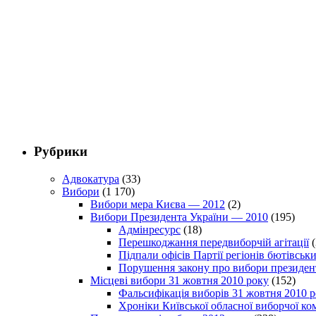
Рубрики
Адвокатура
(33)
Вибори
(1 170)
Вибори мера Києва — 2012
(2)
Вибори Президента України — 2010
(195)
Адмінресурс
(18)
Перешкоджання передвиборчій агітації
(
Підпали офісів Партії регіонів бютівсь
Порушення закону про вибори президен
Місцеві вибори 31 жовтня 2010 року
(152)
Фальсифікація виборів 31 жовтня 2010 
Хроніки Київської обласної виборчої ком