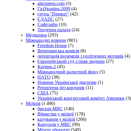
aliexpress.com
(3)
ГазУкраїна-2009
(4)
група "Приват"
(42)
ЄДАПС
(27)
Софтлайн
(10)
Тендерна палата
(24)
Медицина
(293)
Міжнародні новини
(901)
Freedom House
(7)
Венеціанська комісія
(8)
депортація іноземців з політичних мотивів
(4)
Європейський суд з прав людини
(27)
Катинь-2
(45)
Міжнародний валютний фонд
(5)
НАТО
(38)
Новини Української діаспори
(1)
Репортери без кордонів
(11)
США
(75)
Український конгресовий комітет Америки
(3)
Міліція
(1 490)
брехня МВС
(140)
Вбивства у міліції
(178)
катування у міліції
(266)
Корупція у МВС
(99)
Менти оборотні
(549)