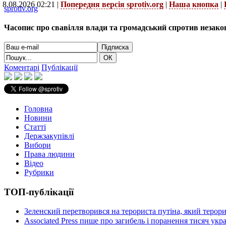
8.08.2026 02:21 |
Попередня версія sprotiv.org
|
Наша кнопка
|
sprotiv.org
Часопис про свавілля влади та громадський спротив незако
Коментарі
Публікації
Головна
Новини
Статті
Держзакупівлі
Вибори
Права людини
Відео
Рубрики
ТОП-публікації
Зеленский перетворився на терориста путіна, який терор
Associated Press пише про загибель і поранення тисяч ук