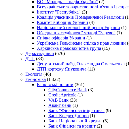
ВО "Молодь — надія України"
(2)
Всеукраїнське товариство політв'язнів і репр
Інститут "Республіка"
(3)
Коаліція учасників Помаранчевої Революції
(1
Комітет виборців України
(4)
Національний екологічний центр України
(1)
Об'єднання студіюючої молоді "Зарево"
(1)
Спілка офіцерів України
(1)
Українська Гельсінська спілка з прав людини
(
Харківська правозахистна група
(15)
Держзакупівлі
(676)
ДТП
(83)
Депутатський наїзд Олександра Омельченка
(1
ДТП кортежу Януковича
(11)
Екологія
(46)
Економіка
(1 322)
Банківські новини
(361)
CityCommerce Bank
(3)
Credit Agricole
(1)
VAB Банк
(33)
Авант-банк
(1)
Банк "Фінансова ініціатива"
(9)
Банк Кредит Дніпро
(1)
Банк Національний кредит
(5)
Банк Фінанси та кредит
(2)