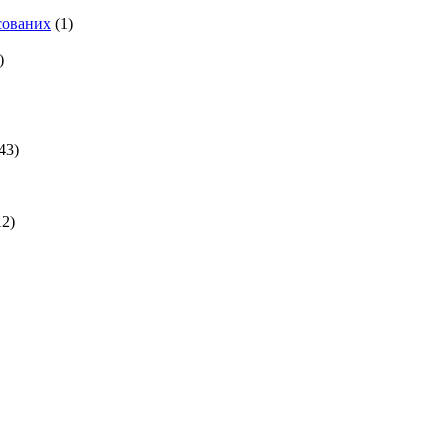
есованих
(1)
)
43)
2)