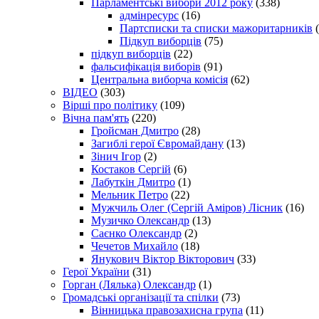
Парламентські вибори 2012 року
(338)
адмінресурс
(16)
Партсписки та списки мажоритарників
(
Підкуп виборців
(75)
підкуп виборців
(22)
фальсифікація виборів
(91)
Центральна виборча комісія
(62)
ВІДЕО
(303)
Вірші про політику
(109)
Вічна пам'ять
(220)
Гройсман Дмитро
(28)
Загиблі герої Євромайдану
(13)
Зінич Ігор
(2)
Костаков Сергій
(6)
Лабуткін Дмитро
(1)
Мельник Петро
(22)
Мужчиль Олег (Сергій Аміров) Лісник
(16)
Музичко Олександр
(13)
Саєнко Олександр
(2)
Чечетов Михайло
(18)
Янукович Віктор Вікторович
(33)
Герої України
(31)
Горган (Лялька) Олександр
(1)
Громадські організації та спілки
(73)
Вінницька правозахисна група
(11)