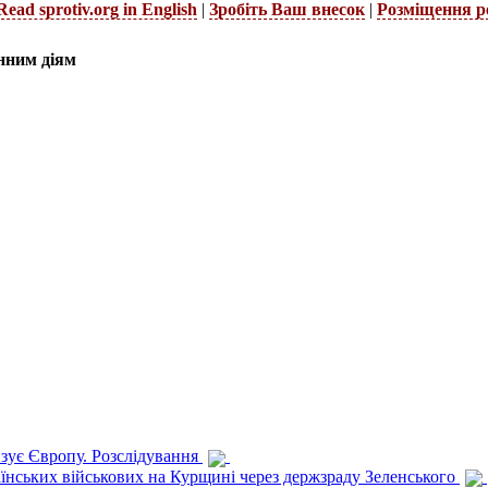
Read sprotiv.org in English
|
Зробіть Ваш внесок
|
Розміщення р
нним діям
изує Європу. Розслідування
раїнських військових на Курщині через держзраду Зеленського