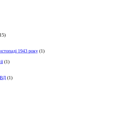
15)
истопаді 1943 року
(1)
ії
(1)
КВД
(1)