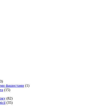
3)
кими фашистами
(1)
та
(15)
року
(82)
ісії
(35)