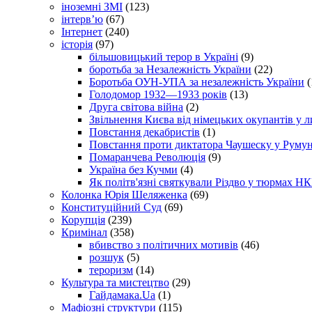
іноземні ЗМІ
(123)
інтерв’ю
(67)
Інтернет
(240)
історія
(97)
більшовицький терор в Україні
(9)
боротьба за Незалежність України
(22)
Боротьба ОУН-УПА за незалежність України
(
Голодомор 1932—1933 років
(13)
Друга світова війна
(2)
Звільнення Києва від німецьких окупантів у л
Повстання декабристів
(1)
Повстання проти диктатора Чаушеску у Румун
Помаранчева Революція
(9)
Україна без Кучми
(4)
Як політв'язні святкували Різдво у тюрмах Н
Колонка Юрія Шеляженка
(69)
Конституційний Суд
(69)
Корупція
(239)
Кримінал
(358)
вбивство з політичних мотивів
(46)
розшук
(5)
тероризм
(14)
Культура та мистецтво
(29)
Гайдамака.Ua
(1)
Мафіозні структури
(115)