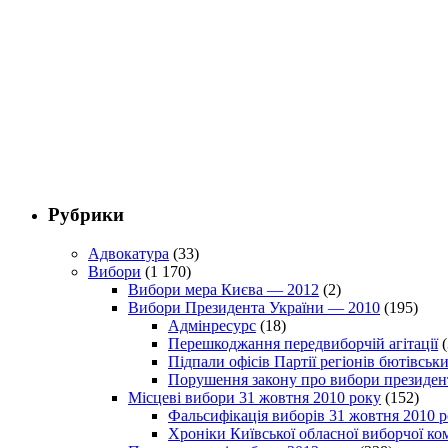
Рубрики
Адвокатура
(33)
Вибори
(1 170)
Вибори мера Києва — 2012
(2)
Вибори Президента України — 2010
(195)
Адмінресурс
(18)
Перешкоджання передвиборчій агітації
(
Підпали офісів Партії регіонів бютівсь
Порушення закону про вибори президен
Місцеві вибори 31 жовтня 2010 року
(152)
Фальсифікація виборів 31 жовтня 2010 
Хроніки Київської обласної виборчої ком