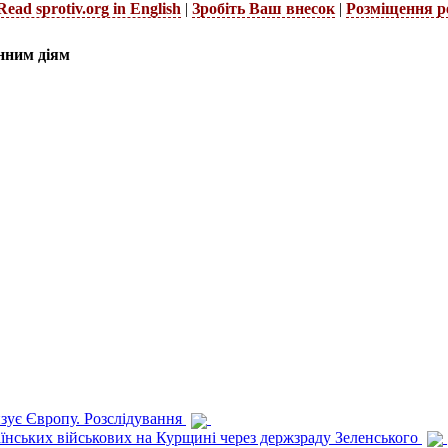
Read sprotiv.org in English
|
Зробіть Ваш внесок
|
Розміщення р
нним діям
изує Європу. Розслідування
раїнських військових на Курщині через держзраду Зеленського