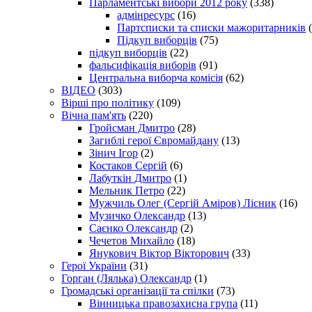
Парламентські вибори 2012 року
(338)
адмінресурс
(16)
Партсписки та списки мажоритарників
(
Підкуп виборців
(75)
підкуп виборців
(22)
фальсифікація виборів
(91)
Центральна виборча комісія
(62)
ВІДЕО
(303)
Вірші про політику
(109)
Вічна пам'ять
(220)
Гройсман Дмитро
(28)
Загиблі герої Євромайдану
(13)
Зінич Ігор
(2)
Костаков Сергій
(6)
Лабуткін Дмитро
(1)
Мельник Петро
(22)
Мужчиль Олег (Сергій Аміров) Лісник
(16)
Музичко Олександр
(13)
Саєнко Олександр
(2)
Чечетов Михайло
(18)
Янукович Віктор Вікторович
(33)
Герої України
(31)
Горган (Лялька) Олександр
(1)
Громадські організації та спілки
(73)
Вінницька правозахисна група
(11)