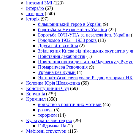
іноземні ЗМІ
(123)
інтерв’ю
(67)
Інтернет
(240)
історія
(97)
більшовицький терор в Україні
(9)
боротьба за Незалежність України
(22)
Боротьба ОУН-УПА за незалежність України
(
Голодомор 1932—1933 років
(13)
Друга світова війна
(2)
Звільнення Києва від німецьких окупантів у л
Повстання декабристів
(1)
Повстання проти диктатора Чаушеску у Румун
Помаранчева Революція
(9)
Україна без Кучми
(4)
Як політв'язні святкували Різдво у тюрмах Н
Колонка Юрія Шеляженка
(69)
Конституційний Суд
(69)
Корупція
(239)
Кримінал
(358)
вбивство з політичних мотивів
(46)
розшук
(5)
тероризм
(14)
Культура та мистецтво
(29)
Гайдамака.Ua
(1)
Мафіозні структури
(115)