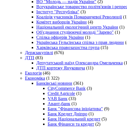
ВО "Молодь — надія України"
(2)
Всеукраїнське товариство політв'язнів і репр
Інститут "Республіка"
(3)
Коаліція учасників Помаранчевої Революції
(1
Комітет виборців України
(4)
Національний екологічний центр України
(1)
Об'єднання студіюючої молоді "Зарево"
(1)
Спілка офіцерів України
(1)
Українська Гельсінська спілка з прав людини
(
Харківська правозахистна група
(15)
Держзакупівлі
(676)
ДТП
(83)
Депутатський наїзд Олександра Омельченка
(1
ДТП кортежу Януковича
(11)
Екологія
(46)
Економіка
(1 322)
Банківські новини
(361)
CityCommerce Bank
(3)
Credit Agricole
(1)
VAB Банк
(33)
Авант-банк
(1)
Банк "Фінансова ініціатива"
(9)
Банк Кредит Дніпро
(1)
Банк Національний кредит
(5)
Банк Фінанси та кредит
(2)