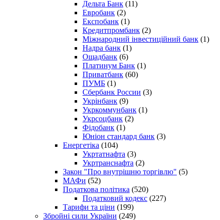
Дельта Банк
(11)
Евробанк
(2)
Експобанк
(1)
Кредитпромбанк
(2)
Міжнародний інвестиційний банк
(1)
Надра банк
(1)
Ощадбанк
(6)
Платинум Банк
(1)
Приватбанк
(60)
ПУМБ
(1)
Сбербанк России
(3)
Укрінбанк
(9)
Укркоммунбанк
(1)
Укрсоцбанк
(2)
Фідобанк
(1)
Юніон стандард банк
(3)
Енергетіка
(104)
Укртатнафта
(3)
Укртранснафта
(2)
Закон "Про внутрішню торгівлю"
(5)
МАФи
(52)
Податкова політика
(520)
Податковий кодекс
(227)
Тарифи та ціни
(199)
Збройні сили України
(249)