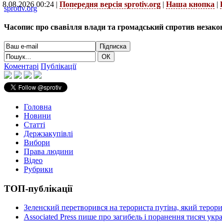
8.08.2026 00:24 |
Попередня версія sprotiv.org
|
Наша кнопка
|
sprotiv.org
Часопис про свавілля влади та громадський спротив незако
Коментарі
Публікації
Головна
Новини
Статті
Держзакупівлі
Вибори
Права людини
Відео
Рубрики
ТОП-публікації
Зеленский перетворився на терориста путіна, який терор
Associated Press пише про загибель і поранення тисяч ук