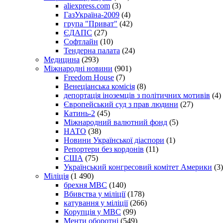
aliexpress.com
(3)
ГазУкраїна-2009
(4)
група "Приват"
(42)
ЄДАПС
(27)
Софтлайн
(10)
Тендерна палата
(24)
Медицина
(293)
Міжнародні новини
(901)
Freedom House
(7)
Венеціанська комісія
(8)
депортація іноземців з політичних мотивів
(4)
Європейський суд з прав людини
(27)
Катинь-2
(45)
Міжнародний валютний фонд
(5)
НАТО
(38)
Новини Української діаспори
(1)
Репортери без кордонів
(11)
США
(75)
Український конгресовий комітет Америки
(3)
Міліція
(1 490)
брехня МВС
(140)
Вбивства у міліції
(178)
катування у міліції
(266)
Корупція у МВС
(99)
Менти оборотні
(549)