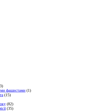
3)
кими фашистами
(1)
та
(15)
року
(82)
ісії
(35)