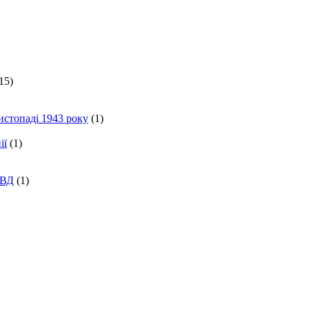
15)
истопаді 1943 року
(1)
ії
(1)
КВД
(1)