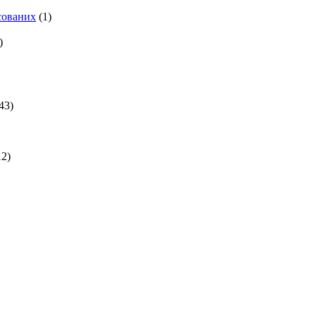
есованих
(1)
)
43)
2)