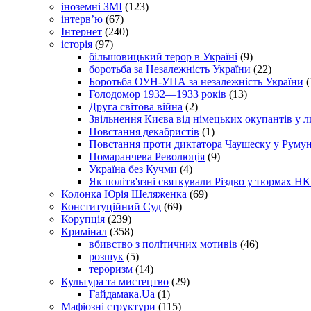
іноземні ЗМІ
(123)
інтерв’ю
(67)
Інтернет
(240)
історія
(97)
більшовицький терор в Україні
(9)
боротьба за Незалежність України
(22)
Боротьба ОУН-УПА за незалежність України
(
Голодомор 1932—1933 років
(13)
Друга світова війна
(2)
Звільнення Києва від німецьких окупантів у л
Повстання декабристів
(1)
Повстання проти диктатора Чаушеску у Румун
Помаранчева Революція
(9)
Україна без Кучми
(4)
Як політв'язні святкували Різдво у тюрмах Н
Колонка Юрія Шеляженка
(69)
Конституційний Суд
(69)
Корупція
(239)
Кримінал
(358)
вбивство з політичних мотивів
(46)
розшук
(5)
тероризм
(14)
Культура та мистецтво
(29)
Гайдамака.Ua
(1)
Мафіозні структури
(115)