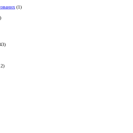
есованих
(1)
)
43)
2)