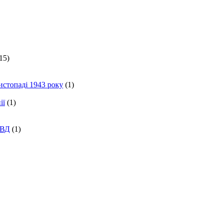
15)
истопаді 1943 року
(1)
ії
(1)
КВД
(1)