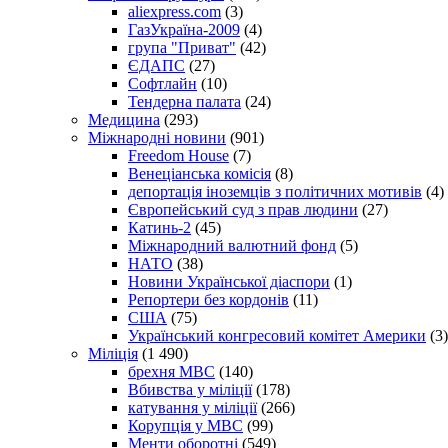
aliexpress.com
(3)
ГазУкраїна-2009
(4)
група "Приват"
(42)
ЄДАПС
(27)
Софтлайн
(10)
Тендерна палата
(24)
Медицина
(293)
Міжнародні новини
(901)
Freedom House
(7)
Венеціанська комісія
(8)
депортація іноземців з політичних мотивів
(4)
Європейський суд з прав людини
(27)
Катинь-2
(45)
Міжнародний валютний фонд
(5)
НАТО
(38)
Новини Української діаспори
(1)
Репортери без кордонів
(11)
США
(75)
Український конгресовий комітет Америки
(3)
Міліція
(1 490)
брехня МВС
(140)
Вбивства у міліції
(178)
катування у міліції
(266)
Корупція у МВС
(99)
Менти оборотні
(549)