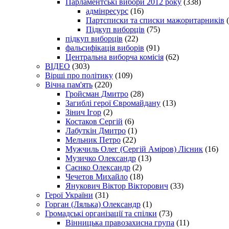
Парламентські вибори 2012 року
(338)
адмінресурс
(16)
Партсписки та списки мажоритарників
(
Підкуп виборців
(75)
підкуп виборців
(22)
фальсифікація виборів
(91)
Центральна виборча комісія
(62)
ВІДЕО
(303)
Вірші про політику
(109)
Вічна пам'ять
(220)
Гройсман Дмитро
(28)
Загиблі герої Євромайдану
(13)
Зінич Ігор
(2)
Костаков Сергій
(6)
Лабуткін Дмитро
(1)
Мельник Петро
(22)
Мужчиль Олег (Сергій Аміров) Лісник
(16)
Музичко Олександр
(13)
Саєнко Олександр
(2)
Чечетов Михайло
(18)
Янукович Віктор Вікторович
(33)
Герої України
(31)
Горган (Лялька) Олександр
(1)
Громадські організації та спілки
(73)
Вінницька правозахисна група
(11)