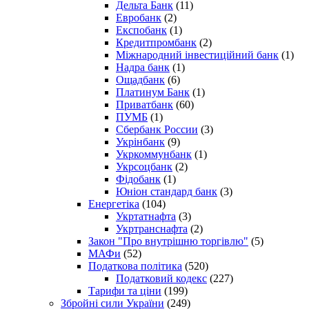
Дельта Банк
(11)
Евробанк
(2)
Експобанк
(1)
Кредитпромбанк
(2)
Міжнародний інвестиційний банк
(1)
Надра банк
(1)
Ощадбанк
(6)
Платинум Банк
(1)
Приватбанк
(60)
ПУМБ
(1)
Сбербанк России
(3)
Укрінбанк
(9)
Укркоммунбанк
(1)
Укрсоцбанк
(2)
Фідобанк
(1)
Юніон стандард банк
(3)
Енергетіка
(104)
Укртатнафта
(3)
Укртранснафта
(2)
Закон "Про внутрішню торгівлю"
(5)
МАФи
(52)
Податкова політика
(520)
Податковий кодекс
(227)
Тарифи та ціни
(199)
Збройні сили України
(249)