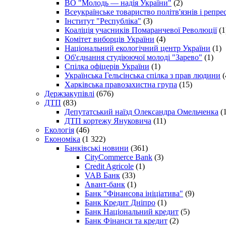
ВО "Молодь — надія України"
(2)
Всеукраїнське товариство політв'язнів і репр
Інститут "Республіка"
(3)
Коаліція учасників Помаранчевої Революції
(1
Комітет виборців України
(4)
Національний екологічний центр України
(1)
Об'єднання студіюючої молоді "Зарево"
(1)
Спілка офіцерів України
(1)
Українська Гельсінська спілка з прав людини
(
Харківська правозахистна група
(15)
Держзакупівлі
(676)
ДТП
(83)
Депутатський наїзд Олександра Омельченка
(1
ДТП кортежу Януковича
(11)
Екологія
(46)
Економіка
(1 322)
Банківські новини
(361)
CityCommerce Bank
(3)
Credit Agricole
(1)
VAB Банк
(33)
Авант-банк
(1)
Банк "Фінансова ініціатива"
(9)
Банк Кредит Дніпро
(1)
Банк Національний кредит
(5)
Банк Фінанси та кредит
(2)