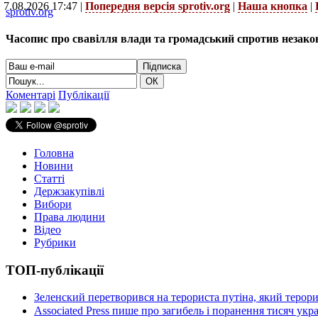
7.08.2026 17:47 |
Попередня версія sprotiv.org
|
Наша кнопка
|
sprotiv.org
Часопис про свавілля влади та громадський спротив незако
Коментарі
Публікації
Головна
Новини
Статті
Держзакупівлі
Вибори
Права людини
Відео
Рубрики
ТОП-публікації
Зеленский перетворився на терориста путіна, який терор
Associated Press пише про загибель і поранення тисяч ук