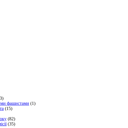
3)
кими фашистами
(1)
та
(15)
року
(82)
ісії
(35)