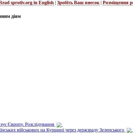
Read sprotiv.org in English
|
Зробіть Ваш внесок
|
Розміщення р
нним діям
изує Європу. Розслідування
раїнських військових на Курщині через держзраду Зеленського