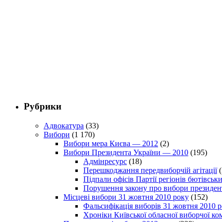
Рубрики
Адвокатура
(33)
Вибори
(1 170)
Вибори мера Києва — 2012
(2)
Вибори Президента України — 2010
(195)
Адмінресурс
(18)
Перешкоджання передвиборчій агітації
(
Підпали офісів Партії регіонів бютівсь
Порушення закону про вибори президен
Місцеві вибори 31 жовтня 2010 року
(152)
Фальсифікація виборів 31 жовтня 2010 
Хроніки Київської обласної виборчої ком