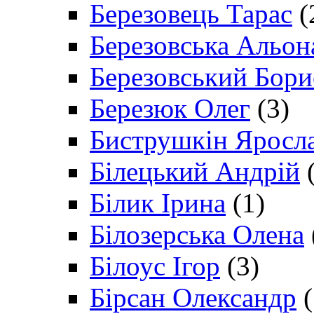
Березовець Тарас
(
Березовська Альон
Березовський Бори
Березюк Олег
(3)
Биструшкін Яросл
Білецький Андрій
(
Білик Ірина
(1)
Білозерська Олена
Білоус Ігор
(3)
Бірсан Олександр
(