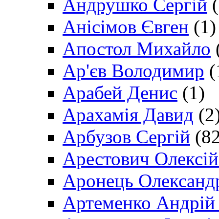
Андрушко Сергій
(
Анісімов Євген
(1)
Апостол Михайло
Ар'єв Володимир
(
Арабей Денис
(1)
Арахамія Давид
(2
Арбузов Сергій
(82
Арестович Олексі
Аронець Олександ
Артеменко Андрій