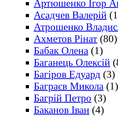
Артюшенко Ігор А
Асадчев Валерій
(1
Атрошенко Владис
Ахметов Рінат
(80)
Бабак Олена
(1)
Баганець Олексій
(
Багіров Едуард
(3)
Баграєв Микола
(1
Багрій Петро
(3)
Баканов Іван
(4)