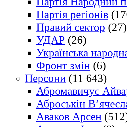
Партія Народний 
Партія регіонів
(17
Правий сектор
(27)
УДАР
(26)
Українська народна
Фронт змін
(6)
Персони
(11 643)
Абромавичус Айва
Аброськін В’ячесл
Аваков Арсен
(512