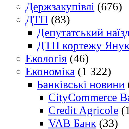
Держзакупівлі
(676)
ДТП
(83)
Депутатський наїз
ДТП кортежу Янук
Екологія
(46)
Економіка
(1 322)
Банківські новини
CityCommerce B
Credit Agricole
(
VAB Банк
(33)