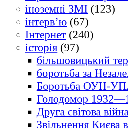
іноземні ЗМІ
(123)
інтерв’ю
(67)
Інтернет
(240)
історія
(97)
більшовицький тер
боротьба за Незал
Боротьба ОУН-УПА
Голодомор 1932—1
Друга світова війн
Звільнення Києва в