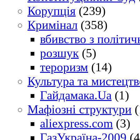
Корупція
(239)
Кримінал
(358)
вбивство з політич
розшук
(5)
тероризм
(14)
Культура та мистецтв
Гайдамака.Ua
(1)
Мафіозні структури
(
aliexpress.com
(3)
ГазУкраїна-2009
(4