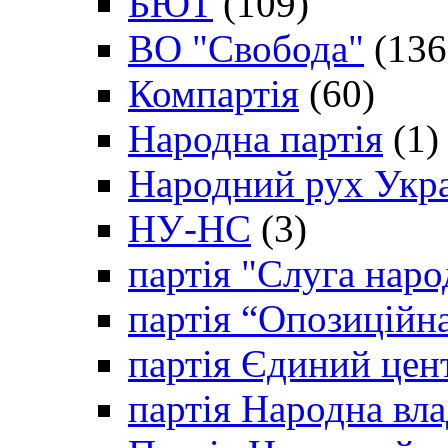
БЮТ
(109)
ВО "Свобода"
(136
Компартія
(60)
Народна партія
(1)
Народний рух Укр
НУ-НС
(3)
партія "Слуга наро
партія “Опозиційн
партія Єдиний цен
партія Народна вла