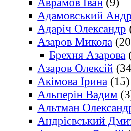
Аврамов Іван
(9)
Адамовський Андр
Адаріч Олександр
Азаров Микола
(20
Брехня Азарова
(
Азаров Олексій
(34
Акімова Ірина
(15)
Альперін Вадим
(3
Альтман Олександ
Андрієвський Дми