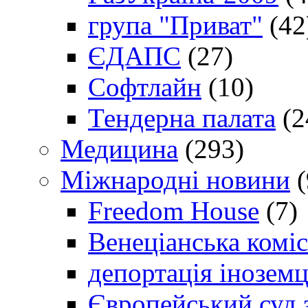
група "Приват"
(42
ЄДАПС
(27)
Софтлайн
(10)
Тендерна палата
(2
Медицина
(293)
Міжнародні новини
(
Freedom House
(7)
Венеціанська коміс
депортація іноземц
Європейський суд 