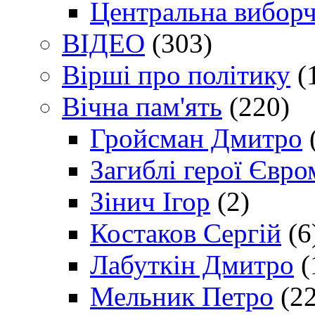
Центральна виборч
ВІДЕО
(303)
Вірші про політику
(
Вічна пам'ять
(220)
Гройсман Дмитро
Загиблі герої Євр
Зінич Ігор
(2)
Костаков Сергій
(6
Лабуткін Дмитро
(
Мельник Петро
(22