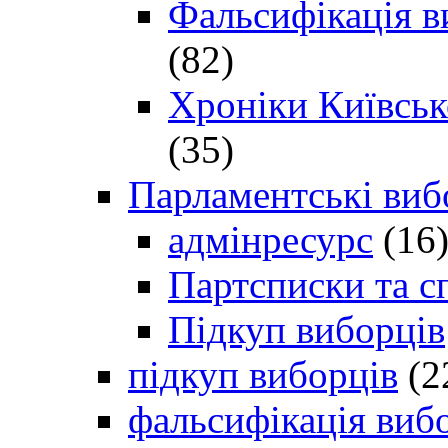
Фальсифікація в
(82)
Хроніки Київсько
(35)
Парламентські виб
адмінресурс
(16
Партсписки та с
Підкуп виборців
підкуп виборців
(2
фальсифікація виб