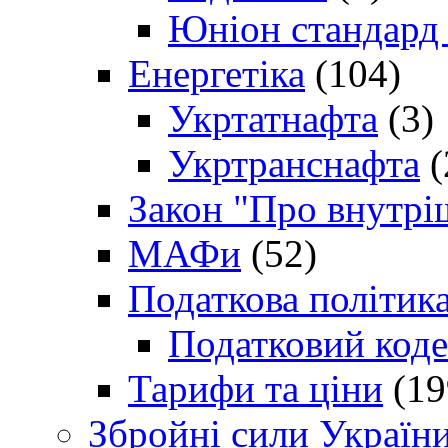
Юніон стандард
Енергетіка
(104)
Укртатнафта
(3)
Укртранснафта
(
Закон "Про внутрі
МАФи
(52)
Податкова політик
Податковий коде
Тарифи та ціни
(19
Збройні сили Україн