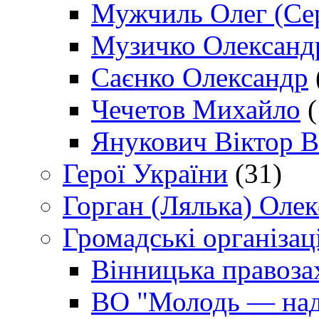
Мужчиль Олег (Сер
Музичко Олександ
Саєнко Олександр
Чечетов Михайло
(
Янукович Віктор В
Герої України
(31)
Горган (Лялька) Оле
Громадські організаці
Вінницька правоза
ВО "Молодь — над