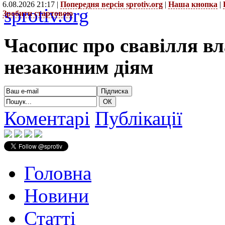
6.08.2026 21:17 |
Попередня версія sprotiv.org
|
Наша кнопка
|
sprotiv.org
Зробити стартовою
Часопис про свавілля в
незаконним діям
Коментарі
Публікації
Головна
Новини
Статті