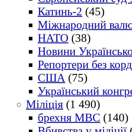
Катинь-2
(45)
Міжнародний валю
НАТО
(38)
Новини Українсько
Репортери без корд
США
(75)
Український конгр
Міліція
(1 490)
брехня МВС
(140)
Вбивства у міліції