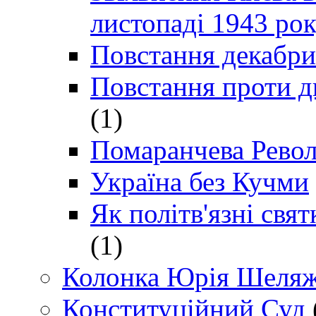
листопаді 1943 ро
Повстання декабри
Повстання проти д
(1)
Помаранчева Рево
Україна без Кучми
Як політв'язні св
(1)
Колонка Юрія Шеляж
Конституційний Суд