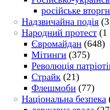
російське вторг
Надзвичайна подія
(3
Народний протест
(1 
Євромайдан
(648)
Мітинги
(375)
Революція патріоті
Страйк
(21)
Флешмоби
(77)
Національна безпека
державна зрада
(27