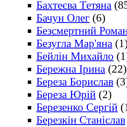
Бахтеєва Тетяна
(8
Бачун Олег
(6)
Безсмертний Рома
Безугла Мар'яна
(1
Бейлін Михайло
(1
Бережна Ірина
(22)
Береза Борислав
(3
Береза Юрій
(2)
Березенко Сергій
(
Березкін Станіслав