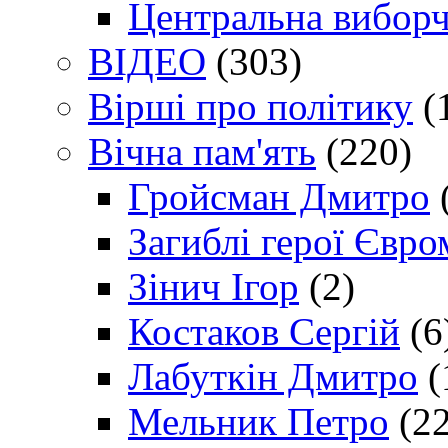
Центральна виборч
ВІДЕО
(303)
Вірші про політику
(
Вічна пам'ять
(220)
Гройсман Дмитро
Загиблі герої Євр
Зінич Ігор
(2)
Костаков Сергій
(6
Лабуткін Дмитро
(
Мельник Петро
(22