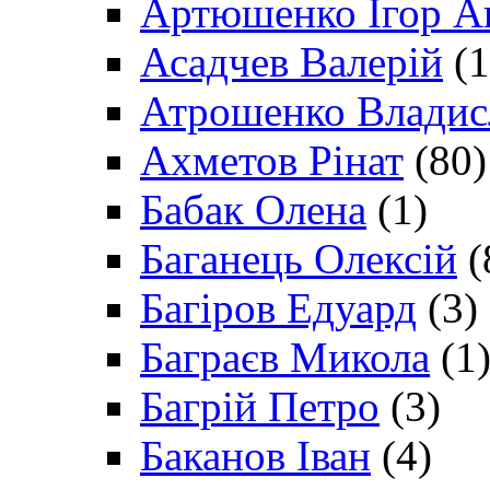
Артюшенко Ігор А
Асадчев Валерій
(1
Атрошенко Владис
Ахметов Рінат
(80)
Бабак Олена
(1)
Баганець Олексій
(
Багіров Едуард
(3)
Баграєв Микола
(1
Багрій Петро
(3)
Баканов Іван
(4)