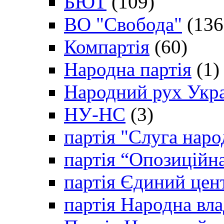
БЮТ
(109)
ВО "Свобода"
(136
Компартія
(60)
Народна партія
(1)
Народний рух Укр
НУ-НС
(3)
партія "Слуга наро
партія “Опозиційн
партія Єдиний цен
партія Народна вла