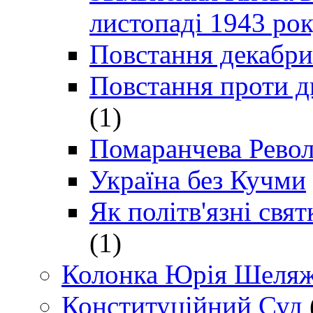
листопаді 1943 ро
Повстання декабри
Повстання проти д
(1)
Помаранчева Рево
Україна без Кучми
Як політв'язні св
(1)
Колонка Юрія Шеляж
Конституційний Суд