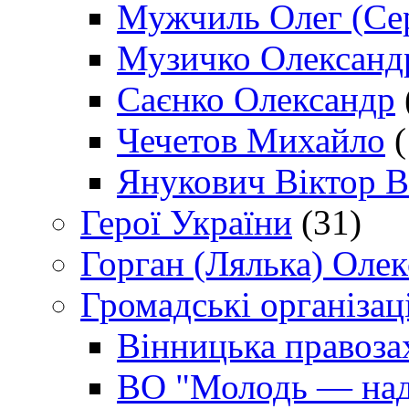
Мужчиль Олег (Сер
Музичко Олександ
Саєнко Олександр
Чечетов Михайло
(
Янукович Віктор В
Герої України
(31)
Горган (Лялька) Оле
Громадські організаці
Вінницька правоза
ВО "Молодь — над