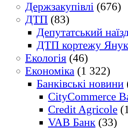
Держзакупівлі
(676)
ДТП
(83)
Депутатський наїз
ДТП кортежу Янук
Екологія
(46)
Економіка
(1 322)
Банківські новини
CityCommerce B
Credit Agricole
(
VAB Банк
(33)