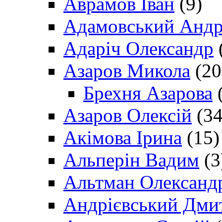
Аврамов Іван
(9)
Адамовський Андр
Адаріч Олександр
Азаров Микола
(20
Брехня Азарова
(
Азаров Олексій
(34
Акімова Ірина
(15)
Альперін Вадим
(3
Альтман Олександ
Андрієвський Дми