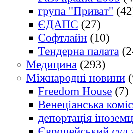
група "Приват"
(42
ЄДАПС
(27)
Софтлайн
(10)
Тендерна палата
(2
Медицина
(293)
Міжнародні новини
(
Freedom House
(7)
Венеціанська коміс
депортація іноземц
Європейський суд 