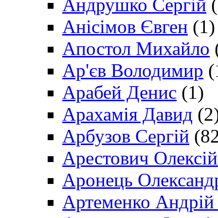
Андрушко Сергій
(
Анісімов Євген
(1)
Апостол Михайло
Ар'єв Володимир
(
Арабей Денис
(1)
Арахамія Давид
(2
Арбузов Сергій
(82
Арестович Олексі
Аронець Олександ
Артеменко Андрій