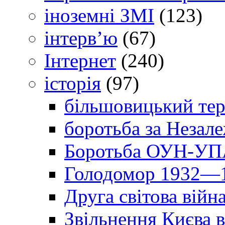
іноземні ЗМІ
(123)
інтерв’ю
(67)
Інтернет
(240)
історія
(97)
більшовицький тер
боротьба за Незал
Боротьба ОУН-УПА
Голодомор 1932—1
Друга світова війн
Звільнення Києва в