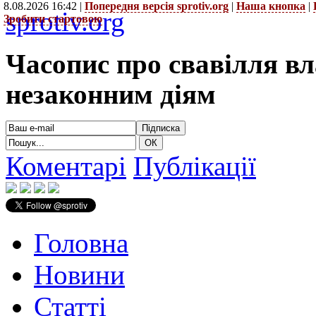
8.08.2026 16:42 |
Попередня версія sprotiv.org
|
Наша кнопка
|
sprotiv.org
Зробити стартовою
Часопис про свавілля в
незаконним діям
Коментарі
Публікації
Головна
Новини
Статті