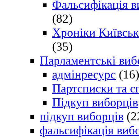
Фальсифікація в
(82)
Хроніки Київсько
(35)
Парламентські виб
адмінресурс
(16
Партсписки та с
Підкуп виборців
підкуп виборців
(2
фальсифікація виб