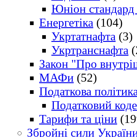
Юніон стандард
Енергетіка
(104)
Укртатнафта
(3)
Укртранснафта
(
Закон "Про внутрі
МАФи
(52)
Податкова політик
Податковий коде
Тарифи та ціни
(19
Збройні сили Україн