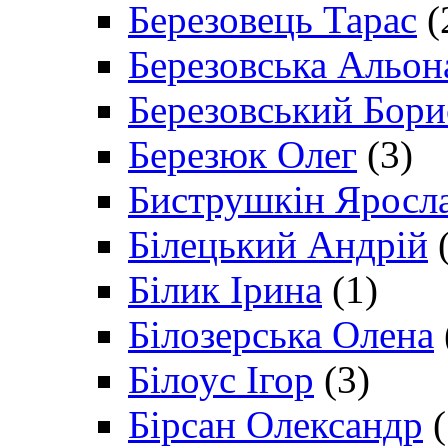
Березовець Тарас
(
Березовська Альон
Березовський Бори
Березюк Олег
(3)
Биструшкін Яросл
Білецький Андрій
(
Білик Ірина
(1)
Білозерська Олена
Білоус Ігор
(3)
Бірсан Олександр
(