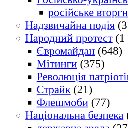
російське вторг
Надзвичайна подія
(3
Народний протест
(1 
Євромайдан
(648)
Мітинги
(375)
Революція патріоті
Страйк
(21)
Флешмоби
(77)
Національна безпека
державна зрада
(27