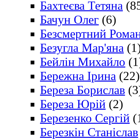
Бахтеєва Тетяна
(8
Бачун Олег
(6)
Безсмертний Рома
Безугла Мар'яна
(1
Бейлін Михайло
(1
Бережна Ірина
(22)
Береза Борислав
(3
Береза Юрій
(2)
Березенко Сергій
(
Березкін Станіслав