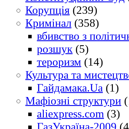
Корупція
(239)
Кримінал
(358)
вбивство з політич
розшук
(5)
тероризм
(14)
Культура та мистецтв
Гайдамака.Ua
(1)
Мафіозні структури
(
aliexpress.com
(3)
ГазУкраїна-2009
(4