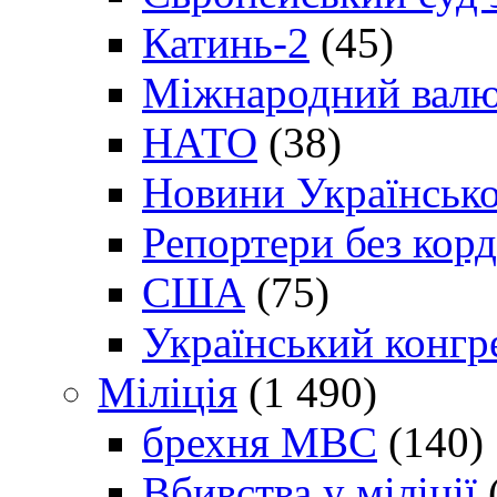
Катинь-2
(45)
Міжнародний валю
НАТО
(38)
Новини Українсько
Репортери без корд
США
(75)
Український конгр
Міліція
(1 490)
брехня МВС
(140)
Вбивства у міліції