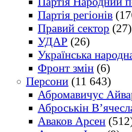
Партія Народний 
Партія регіонів
(17
Правий сектор
(27)
УДАР
(26)
Українська народна
Фронт змін
(6)
Персони
(11 643)
Абромавичус Айва
Аброськін В’ячесл
Аваков Арсен
(512