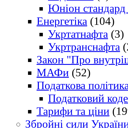
Юніон стандард
Енергетіка
(104)
Укртатнафта
(3)
Укртранснафта
(
Закон "Про внутрі
МАФи
(52)
Податкова політик
Податковий коде
Тарифи та ціни
(19
Збройні сили Україн