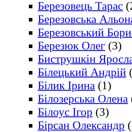
Березовець Тарас
(
Березовська Альон
Березовський Бори
Березюк Олег
(3)
Биструшкін Яросл
Білецький Андрій
(
Білик Ірина
(1)
Білозерська Олена
Білоус Ігор
(3)
Бірсан Олександр
(