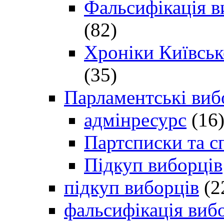
Фальсифікація в
(82)
Хроніки Київсько
(35)
Парламентські виб
адмінресурс
(16
Партсписки та с
Підкуп виборців
підкуп виборців
(2
фальсифікація виб