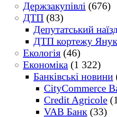
Держзакупівлі
(676)
ДТП
(83)
Депутатський наїз
ДТП кортежу Янук
Екологія
(46)
Економіка
(1 322)
Банківські новини
CityCommerce B
Credit Agricole
(
VAB Банк
(33)