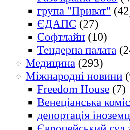
група "Приват"
(42
ЄДАПС
(27)
Софтлайн
(10)
Тендерна палата
(2
Медицина
(293)
Міжнародні новини
(
Freedom House
(7)
Венеціанська коміс
депортація іноземц
Європейський суд 