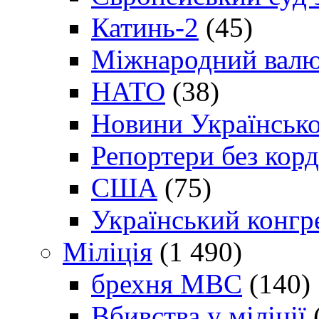
Катинь-2
(45)
Міжнародний валю
НАТО
(38)
Новини Українсько
Репортери без корд
США
(75)
Український конгр
Міліція
(1 490)
брехня МВС
(140)
Вбивства у міліції