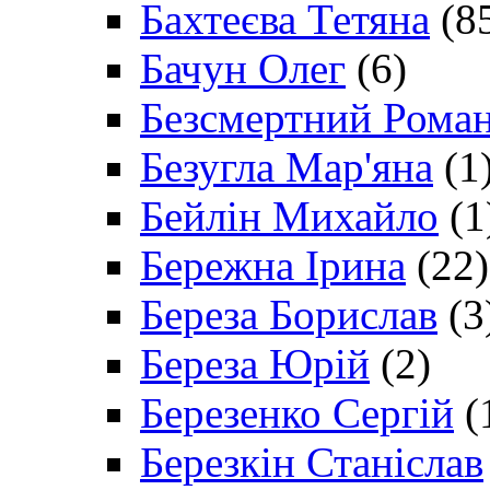
Бахтеєва Тетяна
(8
Бачун Олег
(6)
Безсмертний Рома
Безугла Мар'яна
(1
Бейлін Михайло
(1
Бережна Ірина
(22)
Береза Борислав
(3
Береза Юрій
(2)
Березенко Сергій
(
Березкін Станіслав