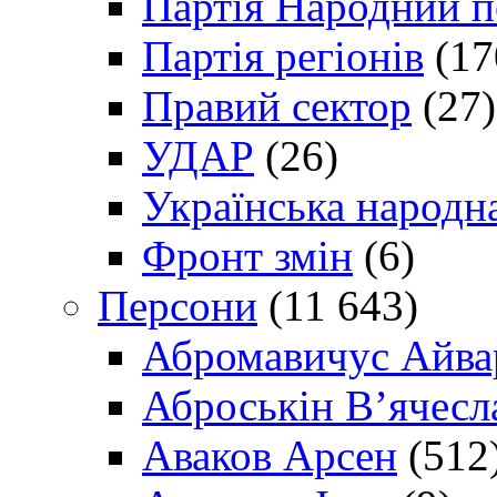
Партія Народний 
Партія регіонів
(17
Правий сектор
(27)
УДАР
(26)
Українська народна
Фронт змін
(6)
Персони
(11 643)
Абромавичус Айва
Аброськін В’ячесл
Аваков Арсен
(512