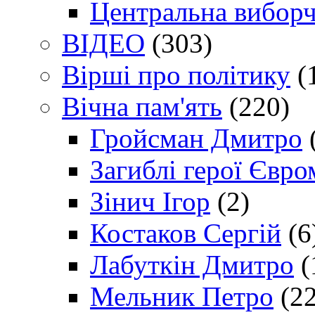
Центральна виборч
ВІДЕО
(303)
Вірші про політику
(
Вічна пам'ять
(220)
Гройсман Дмитро
Загиблі герої Євр
Зінич Ігор
(2)
Костаков Сергій
(6
Лабуткін Дмитро
(
Мельник Петро
(22