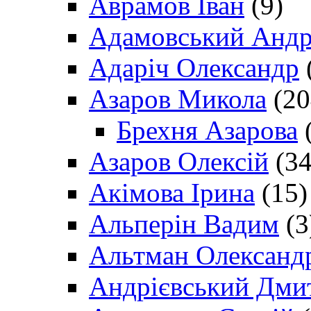
Аврамов Іван
(9)
Адамовський Андр
Адаріч Олександр
Азаров Микола
(20
Брехня Азарова
(
Азаров Олексій
(34
Акімова Ірина
(15)
Альперін Вадим
(3
Альтман Олександ
Андрієвський Дми