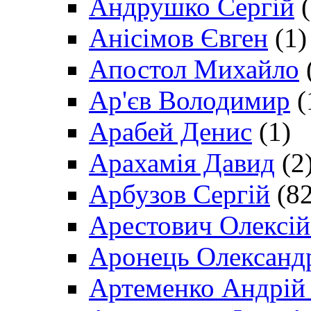
Андрушко Сергій
(
Анісімов Євген
(1)
Апостол Михайло
Ар'єв Володимир
(
Арабей Денис
(1)
Арахамія Давид
(2
Арбузов Сергій
(82
Арестович Олексі
Аронець Олександ
Артеменко Андрій