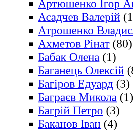
Артюшенко Ігор А
Асадчев Валерій
(1
Атрошенко Владис
Ахметов Рінат
(80)
Бабак Олена
(1)
Баганець Олексій
(
Багіров Едуард
(3)
Баграєв Микола
(1
Багрій Петро
(3)
Баканов Іван
(4)