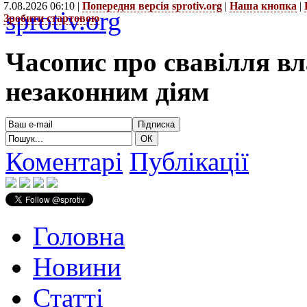
7.08.2026 06:10 |
Попередня версія sprotiv.org
|
Наша кнопка
|
sprotiv.org
Зробити стартовою
Часопис про свавілля в
незаконним діям
Коментарі
Публікації
Головна
Новини
Статті