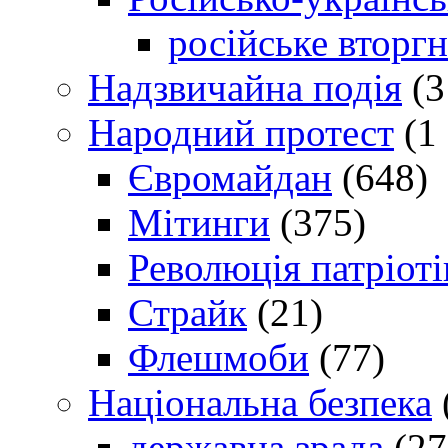
російське вторг
Надзвичайна подія
(3
Народний протест
(1 
Євромайдан
(648)
Мітинги
(375)
Революція патріоті
Страйк
(21)
Флешмоби
(77)
Національна безпека
державна зрада
(27