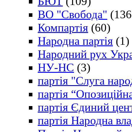
БЮТ
(109)
ВО "Свобода"
(136
Компартія
(60)
Народна партія
(1)
Народний рух Укр
НУ-НС
(3)
партія "Слуга наро
партія “Опозиційн
партія Єдиний цен
партія Народна вла