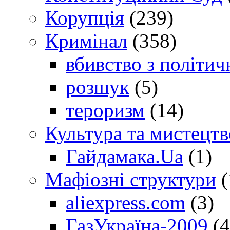
Корупція
(239)
Кримінал
(358)
вбивство з політич
розшук
(5)
тероризм
(14)
Культура та мистецтв
Гайдамака.Ua
(1)
Мафіозні структури
(
aliexpress.com
(3)
ГазУкраїна-2009
(4