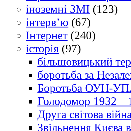
іноземні ЗМІ
(123)
інтерв’ю
(67)
Інтернет
(240)
історія
(97)
більшовицький тер
боротьба за Незал
Боротьба ОУН-УПА
Голодомор 1932—1
Друга світова війн
Звільнення Києва в