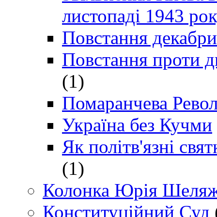
листопаді 1943 ро
Повстання декабри
Повстання проти д
(1)
Помаранчева Рево
Україна без Кучми
Як політв'язні св
(1)
Колонка Юрія Шеляж
Конституційний Суд