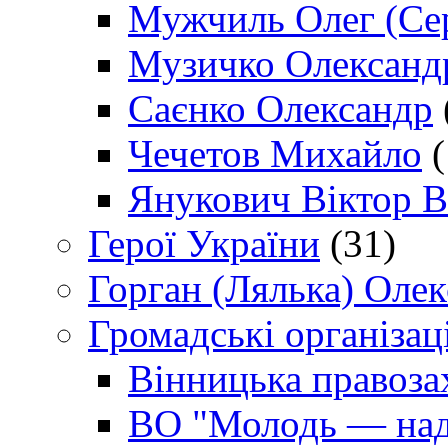
Мужчиль Олег (Сер
Музичко Олександ
Саєнко Олександр
Чечетов Михайло
(
Янукович Віктор В
Герої України
(31)
Горган (Лялька) Оле
Громадські організаці
Вінницька правоза
ВО "Молодь — над