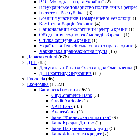
ВО "Молодь — надія України"
(2)
Всеукраїнське товариство політв'язнів і репр
Інститут "Республіка"
(3)
Коаліція учасників Помаранчевої Революції
(1
Комітет виборців України
(4)
Національний екологічний центр України
(1)
Об'єднання студіюючої молоді "Зарево"
(1)
Спілка офіцерів України
(1)
Українська Гельсінська спілка з прав людини
(
Харківська правозахистна група
(15)
Держзакупівлі
(676)
ДТП
(83)
Депутатський наїзд Олександра Омельченка
(1
ДТП кортежу Януковича
(11)
Екологія
(46)
Економіка
(1 322)
Банківські новини
(361)
CityCommerce Bank
(3)
Credit Agricole
(1)
VAB Банк
(33)
Авант-банк
(1)
Банк "Фінансова ініціатива"
(9)
Банк Кредит Дніпро
(1)
Банк Національний кредит
(5)
Банк Фінанси та кредит
(2)