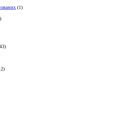
есованих
(1)
)
43)
2)