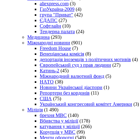
aliexpress.com
(3)
ГазУкраїна-2009
(4)
група "Приват"
(42)
ЄДАПС
(27)
Софтлайн
(10)
Тендерна палата
(24)
Медицина
(293)
Міжнародні новини
(901)
Freedom House
(7)
Венеціанська комісія
(8)
депортація іноземців з політичних мотивів
(4)
Європейський суд з прав людини
(27)
Катинь-2
(45)
Міжнародний валютний фонд
(5)
НАТО
(38)
Новини Української діаспори
(1)
Репортери без кордонів
(11)
США
(75)
Український конгресовий комітет Америки
(3)
Міліція
(1 490)
брехня МВС
(140)
Вбивства у міліції
(178)
катування у міліції
(266)
Корупція у МВС
(99)
Менти оборотні
(549)