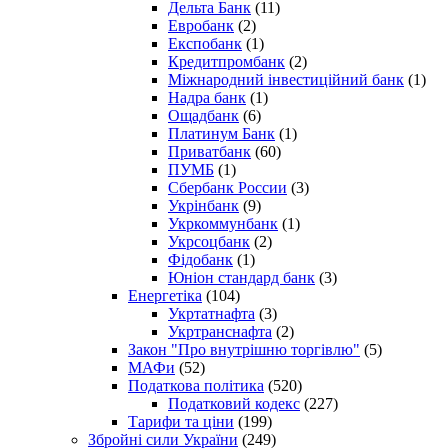
Дельта Банк
(11)
Евробанк
(2)
Експобанк
(1)
Кредитпромбанк
(2)
Міжнародний інвестиційний банк
(1)
Надра банк
(1)
Ощадбанк
(6)
Платинум Банк
(1)
Приватбанк
(60)
ПУМБ
(1)
Сбербанк России
(3)
Укрінбанк
(9)
Укркоммунбанк
(1)
Укрсоцбанк
(2)
Фідобанк
(1)
Юніон стандард банк
(3)
Енергетіка
(104)
Укртатнафта
(3)
Укртранснафта
(2)
Закон "Про внутрішню торгівлю"
(5)
МАФи
(52)
Податкова політика
(520)
Податковий кодекс
(227)
Тарифи та ціни
(199)
Збройні сили України
(249)