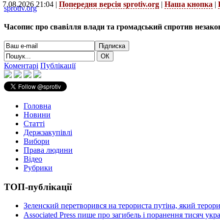
7.08.2026 21:04 |
Попередня версія sprotiv.org
|
Наша кнопка
|
sprotiv.org
Часопис про свавілля влади та громадський спротив незако
Коментарі
Публікації
Головна
Новини
Статті
Держзакупівлі
Вибори
Права людини
Відео
Рубрики
ТОП-публікації
Зеленский перетворився на терориста путіна, який терор
Associated Press пише про загибель і поранення тисяч ук