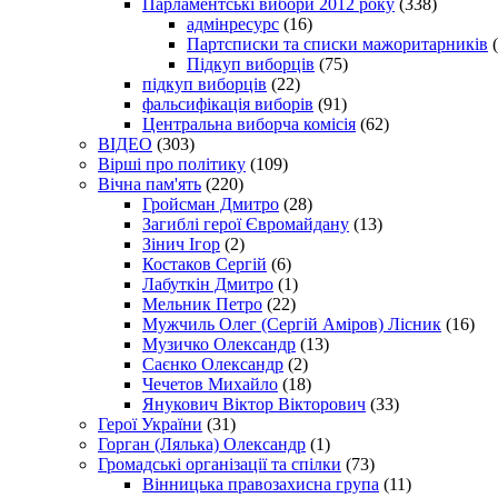
Парламентські вибори 2012 року
(338)
адмінресурс
(16)
Партсписки та списки мажоритарників
(
Підкуп виборців
(75)
підкуп виборців
(22)
фальсифікація виборів
(91)
Центральна виборча комісія
(62)
ВІДЕО
(303)
Вірші про політику
(109)
Вічна пам'ять
(220)
Гройсман Дмитро
(28)
Загиблі герої Євромайдану
(13)
Зінич Ігор
(2)
Костаков Сергій
(6)
Лабуткін Дмитро
(1)
Мельник Петро
(22)
Мужчиль Олег (Сергій Аміров) Лісник
(16)
Музичко Олександр
(13)
Саєнко Олександр
(2)
Чечетов Михайло
(18)
Янукович Віктор Вікторович
(33)
Герої України
(31)
Горган (Лялька) Олександр
(1)
Громадські організації та спілки
(73)
Вінницька правозахисна група
(11)