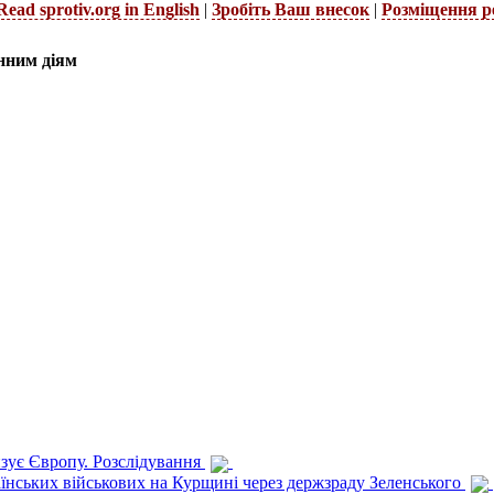
Read sprotiv.org in English
|
Зробіть Ваш внесок
|
Розміщення р
нним діям
изує Європу. Розслідування
раїнських військових на Курщині через держзраду Зеленського