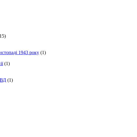
15)
истопаді 1943 року
(1)
ії
(1)
КВД
(1)