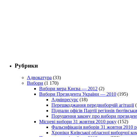
Рубрики
Адвокатура
(33)
Вибори
(1 170)
Вибори мера Києва — 2012
(2)
Вибори Президента України — 2010
(195)
Адмінресурс
(18)
Перешкоджання передвиборчій агітації
(
Підпали офісів Партії регіонів бютівсь
Порушення закону про вибори президен
Місцеві вибори 31 жовтня 2010 року
(152)
Фальсифікація виборів 31 жовтня 2010 
Хроніки Київської обласної виборчої ком