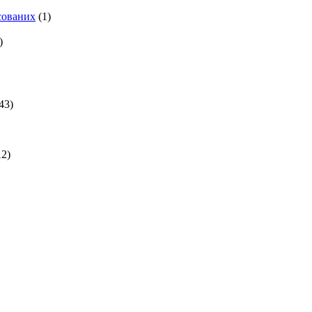
есованих
(1)
)
43)
2)