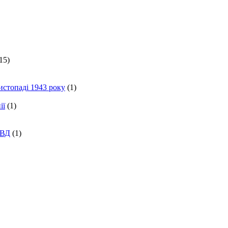
15)
истопаді 1943 року
(1)
ії
(1)
КВД
(1)