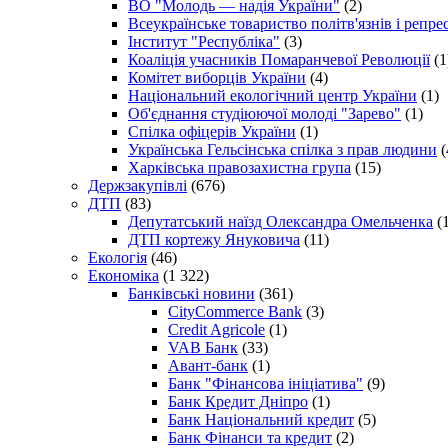
ВО "Молодь — надія України"
(2)
Всеукраїнське товариство політв'язнів і репр
Інститут "Республіка"
(3)
Коаліція учасників Помаранчевої Революції
(1
Комітет виборців України
(4)
Національний екологічний центр України
(1)
Об'єднання студіюючої молоді "Зарево"
(1)
Спілка офіцерів України
(1)
Українська Гельсінська спілка з прав людини
(
Харківська правозахистна група
(15)
Держзакупівлі
(676)
ДТП
(83)
Депутатський наїзд Олександра Омельченка
(1
ДТП кортежу Януковича
(11)
Екологія
(46)
Економіка
(1 322)
Банківські новини
(361)
CityCommerce Bank
(3)
Credit Agricole
(1)
VAB Банк
(33)
Авант-банк
(1)
Банк "Фінансова ініціатива"
(9)
Банк Кредит Дніпро
(1)
Банк Національний кредит
(5)
Банк Фінанси та кредит
(2)