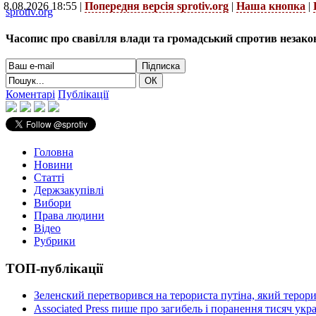
8.08.2026 18:55 |
Попередня версія sprotiv.org
|
Наша кнопка
|
sprotiv.org
Часопис про свавілля влади та громадський спротив незако
Коментарі
Публікації
Головна
Новини
Статті
Держзакупівлі
Вибори
Права людини
Відео
Рубрики
ТОП-публікації
Зеленский перетворився на терориста путіна, який терор
Associated Press пише про загибель і поранення тисяч ук