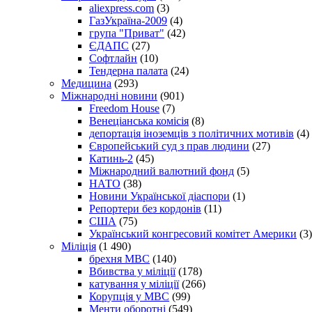
aliexpress.com
(3)
ГазУкраїна-2009
(4)
група "Приват"
(42)
ЄДАПС
(27)
Софтлайн
(10)
Тендерна палата
(24)
Медицина
(293)
Міжнародні новини
(901)
Freedom House
(7)
Венеціанська комісія
(8)
депортація іноземців з політичних мотивів
(4)
Європейський суд з прав людини
(27)
Катинь-2
(45)
Міжнародний валютний фонд
(5)
НАТО
(38)
Новини Української діаспори
(1)
Репортери без кордонів
(11)
США
(75)
Український конгресовий комітет Америки
(3)
Міліція
(1 490)
брехня МВС
(140)
Вбивства у міліції
(178)
катування у міліції
(266)
Корупція у МВС
(99)
Менти оборотні
(549)