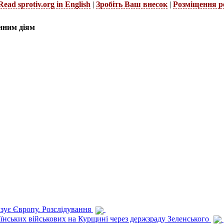
Read sprotiv.org in English
|
Зробіть Ваш внесок
|
Розміщення р
нним діям
изує Європу. Розслідування
раїнських військових на Курщині через держзраду Зеленського