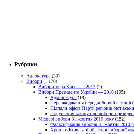
Рубрики
Адвокатура
(33)
Вибори
(1 170)
Вибори мера Києва — 2012
(2)
Вибори Президента України — 2010
(195)
Адмінресурс
(18)
Перешкоджання передвиборчій агітації
(
Підпали офісів Партії регіонів бютівсь
Порушення закону про вибори президен
Місцеві вибори 31 жовтня 2010 року
(152)
Фальсифікація виборів 31 жовтня 2010 
Хроніки Київської обласної виборчої ком