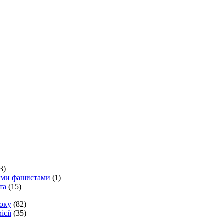
3)
кими фашистами
(1)
та
(15)
року
(82)
ісії
(35)