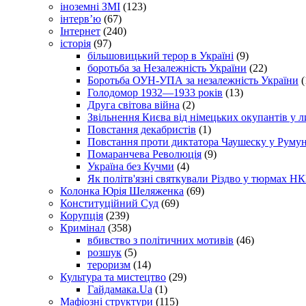
іноземні ЗМІ
(123)
інтерв’ю
(67)
Інтернет
(240)
історія
(97)
більшовицький терор в Україні
(9)
боротьба за Незалежність України
(22)
Боротьба ОУН-УПА за незалежність України
(
Голодомор 1932—1933 років
(13)
Друга світова війна
(2)
Звільнення Києва від німецьких окупантів у л
Повстання декабристів
(1)
Повстання проти диктатора Чаушеску у Румун
Помаранчева Революція
(9)
Україна без Кучми
(4)
Як політв'язні святкували Різдво у тюрмах Н
Колонка Юрія Шеляженка
(69)
Конституційний Суд
(69)
Корупція
(239)
Кримінал
(358)
вбивство з політичних мотивів
(46)
розшук
(5)
тероризм
(14)
Культура та мистецтво
(29)
Гайдамака.Ua
(1)
Мафіозні структури
(115)