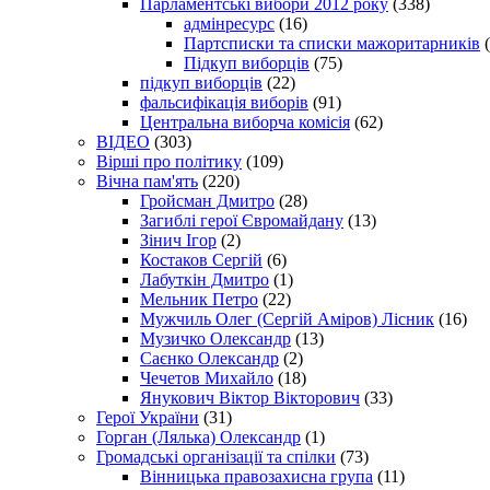
Парламентські вибори 2012 року
(338)
адмінресурс
(16)
Партсписки та списки мажоритарників
(
Підкуп виборців
(75)
підкуп виборців
(22)
фальсифікація виборів
(91)
Центральна виборча комісія
(62)
ВІДЕО
(303)
Вірші про політику
(109)
Вічна пам'ять
(220)
Гройсман Дмитро
(28)
Загиблі герої Євромайдану
(13)
Зінич Ігор
(2)
Костаков Сергій
(6)
Лабуткін Дмитро
(1)
Мельник Петро
(22)
Мужчиль Олег (Сергій Аміров) Лісник
(16)
Музичко Олександр
(13)
Саєнко Олександр
(2)
Чечетов Михайло
(18)
Янукович Віктор Вікторович
(33)
Герої України
(31)
Горган (Лялька) Олександр
(1)
Громадські організації та спілки
(73)
Вінницька правозахисна група
(11)