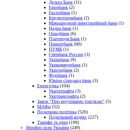
Дельта Банк
(11)
Евробанк
(2)
Експобанк
(1)
Кредитпромбанк
(2)
Міжнародний інвестиційний банк
(1)
Надра банк
(1)
Ощадбанк
(6)
Платинум Банк
(1)
Приватбанк
(60)
ПУМБ
(1)
Сбербанк России
(3)
Укрінбанк
(9)
Укркоммунбанк
(1)
Укрсоцбанк
(2)
Фідобанк
(1)
Юніон стандард банк
(3)
Енергетіка
(104)
Укртатнафта
(3)
Укртранснафта
(2)
Закон "Про внутрішню торгівлю"
(5)
МАФи
(52)
Податкова політика
(520)
Податковий кодекс
(227)
Тарифи та ціни
(199)
Збройні сили України
(249)