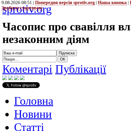
9.08.2026 08:51 |
Попередня версія sprotiv.org
|
Наша кнопка
|
sprotiv.org
Зробити стартовою
Часопис про свавілля в
незаконним діям
Коментарі
Публікації
Головна
Новини
Статті