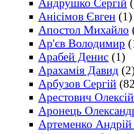
Андрушко Сергій
(
Анісімов Євген
(1)
Апостол Михайло
Ар'єв Володимир
(
Арабей Денис
(1)
Арахамія Давид
(2
Арбузов Сергій
(82
Арестович Олексі
Аронець Олександ
Артеменко Андрій