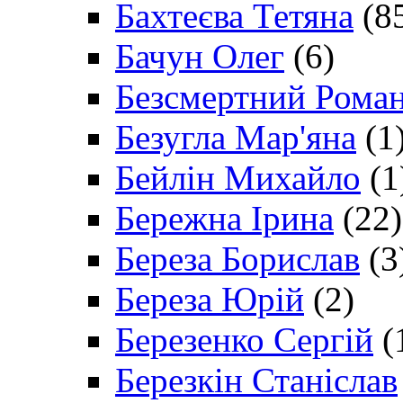
Бахтеєва Тетяна
(8
Бачун Олег
(6)
Безсмертний Рома
Безугла Мар'яна
(1
Бейлін Михайло
(1
Бережна Ірина
(22)
Береза Борислав
(3
Береза Юрій
(2)
Березенко Сергій
(
Березкін Станіслав