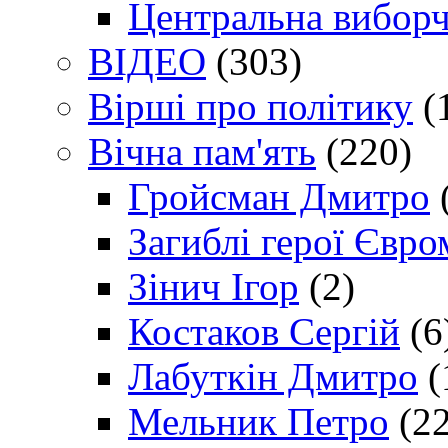
Центральна виборч
ВІДЕО
(303)
Вірші про політику
(
Вічна пам'ять
(220)
Гройсман Дмитро
Загиблі герої Євр
Зінич Ігор
(2)
Костаков Сергій
(6
Лабуткін Дмитро
(
Мельник Петро
(22