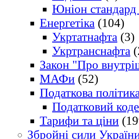
Юніон стандард
Енергетіка
(104)
Укртатнафта
(3)
Укртранснафта
(
Закон "Про внутрі
МАФи
(52)
Податкова політик
Податковий коде
Тарифи та ціни
(19
Збройні сили Україн