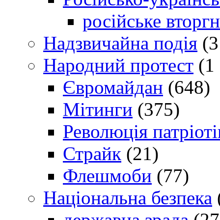
російське вторг
Надзвичайна подія
(3
Народний протест
(1 
Євромайдан
(648)
Мітинги
(375)
Революція патріоті
Страйк
(21)
Флешмоби
(77)
Національна безпека
державна зрада
(27