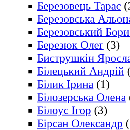
Березовець Тарас
(
Березовська Альон
Березовський Бори
Березюк Олег
(3)
Биструшкін Яросл
Білецький Андрій
(
Білик Ірина
(1)
Білозерська Олена
Білоус Ігор
(3)
Бірсан Олександр
(