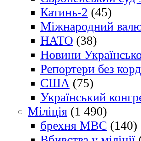
Катинь-2
(45)
Міжнародний валю
НАТО
(38)
Новини Українсько
Репортери без корд
США
(75)
Український конгр
Міліція
(1 490)
брехня МВС
(140)
Вбивства у міліції