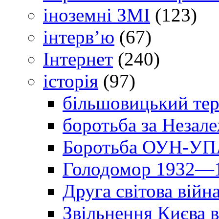
іноземні ЗМІ
(123)
інтерв’ю
(67)
Інтернет
(240)
історія
(97)
більшовицький тер
боротьба за Незал
Боротьба ОУН-УПА
Голодомор 1932—1
Друга світова війн
Звільнення Києва в