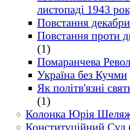
листопаді 1943 ро
Повстання декабри
Повстання проти д
(1)
Помаранчева Рево
Україна без Кучми
Як політв'язні св
(1)
Колонка Юрія Шеляж
Конституційний Суд