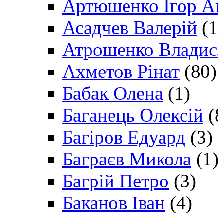
Артюшенко Ігор А
Асадчев Валерій
(1
Атрошенко Владис
Ахметов Рінат
(80)
Бабак Олена
(1)
Баганець Олексій
(
Багіров Едуард
(3)
Баграєв Микола
(1
Багрій Петро
(3)
Баканов Іван
(4)