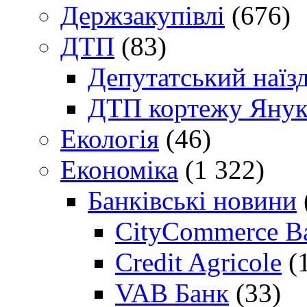
Держзакупівлі
(676)
ДТП
(83)
Депутатський наїз
ДТП кортежу Янук
Екологія
(46)
Економіка
(1 322)
Банківські новини
CityCommerce B
Credit Agricole
(
VAB Банк
(33)