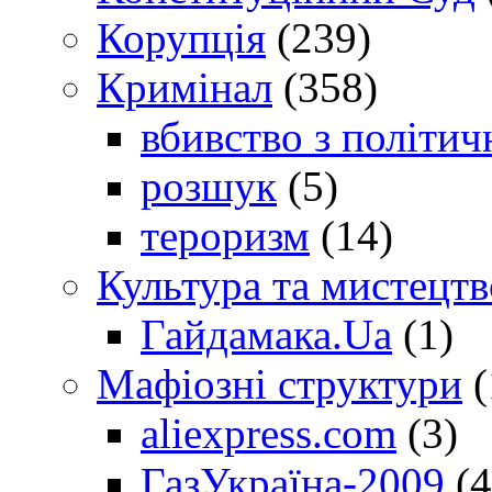
Корупція
(239)
Кримінал
(358)
вбивство з політич
розшук
(5)
тероризм
(14)
Культура та мистецтв
Гайдамака.Ua
(1)
Мафіозні структури
(
aliexpress.com
(3)
ГазУкраїна-2009
(4