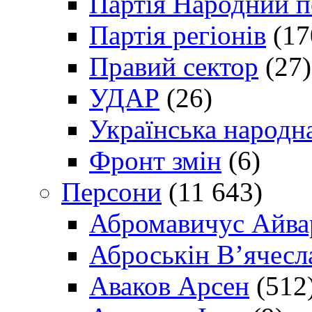
Партія Народний 
Партія регіонів
(17
Правий сектор
(27)
УДАР
(26)
Українська народна
Фронт змін
(6)
Персони
(11 643)
Абромавичус Айва
Аброськін В’ячесл
Аваков Арсен
(512