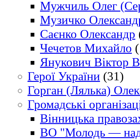
Мужчиль Олег (Сер
Музичко Олександ
Саєнко Олександр
Чечетов Михайло
(
Янукович Віктор В
Герої України
(31)
Горган (Лялька) Оле
Громадські організаці
Вінницька правоза
ВО "Молодь — над