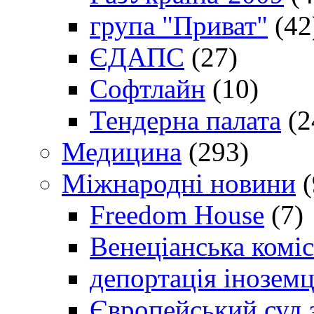
група "Приват"
(42
ЄДАПС
(27)
Софтлайн
(10)
Тендерна палата
(2
Медицина
(293)
Міжнародні новини
(
Freedom House
(7)
Венеціанська коміс
депортація іноземц
Європейський суд 