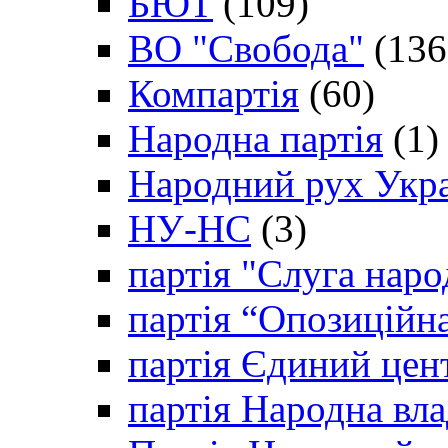
БЮТ
(109)
ВО "Свобода"
(136
Компартія
(60)
Народна партія
(1)
Народний рух Укр
НУ-НС
(3)
партія "Слуга наро
партія “Опозиційн
партія Єдиний цен
партія Народна вла