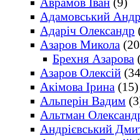
Аврамов Іван
(9)
Адамовський Андр
Адаріч Олександр
Азаров Микола
(20
Брехня Азарова
(
Азаров Олексій
(34
Акімова Ірина
(15)
Альперін Вадим
(3
Альтман Олександ
Андрієвський Дми