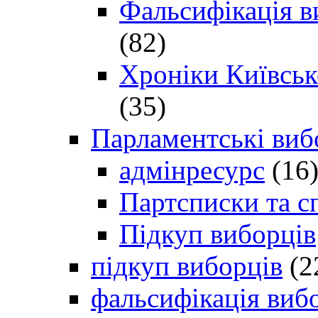
Фальсифікація в
(82)
Хроніки Київсько
(35)
Парламентські виб
адмінресурс
(16
Партсписки та с
Підкуп виборців
підкуп виборців
(2
фальсифікація виб