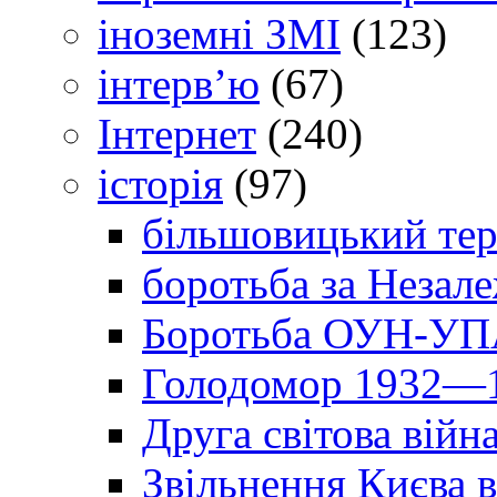
іноземні ЗМІ
(123)
інтерв’ю
(67)
Інтернет
(240)
історія
(97)
більшовицький тер
боротьба за Незал
Боротьба ОУН-УПА
Голодомор 1932—1
Друга світова війн
Звільнення Києва в