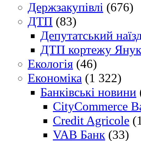
Держзакупівлі
(676)
ДТП
(83)
Депутатський наїз
ДТП кортежу Янук
Екологія
(46)
Економіка
(1 322)
Банківські новини
CityCommerce B
Credit Agricole
(
VAB Банк
(33)