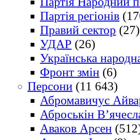
Партія Народний 
Партія регіонів
(17
Правий сектор
(27)
УДАР
(26)
Українська народна
Фронт змін
(6)
Персони
(11 643)
Абромавичус Айва
Аброськін В’ячесл
Аваков Арсен
(512