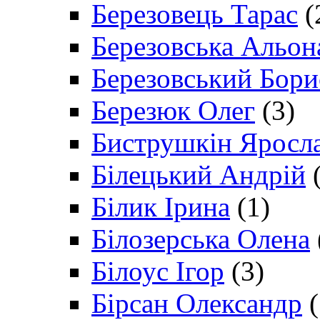
Березовець Тарас
(
Березовська Альон
Березовський Бори
Березюк Олег
(3)
Биструшкін Яросл
Білецький Андрій
(
Білик Ірина
(1)
Білозерська Олена
Білоус Ігор
(3)
Бірсан Олександр
(