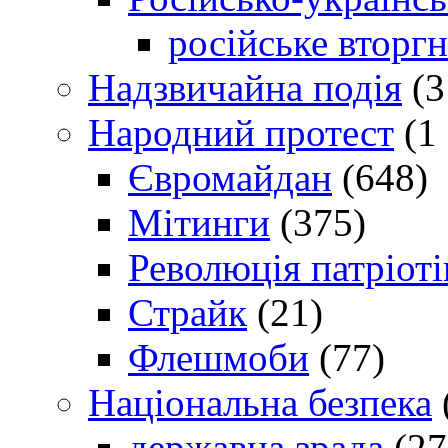
російське вторг
Надзвичайна подія
(3
Народний протест
(1 
Євромайдан
(648)
Мітинги
(375)
Революція патріоті
Страйк
(21)
Флешмоби
(77)
Національна безпека
державна зрада
(27