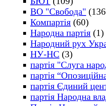
БЮТ
(109)
ВО "Свобода"
(136
Компартія
(60)
Народна партія
(1)
Народний рух Укр
НУ-НС
(3)
партія "Слуга наро
партія “Опозиційн
партія Єдиний цен
партія Народна вла