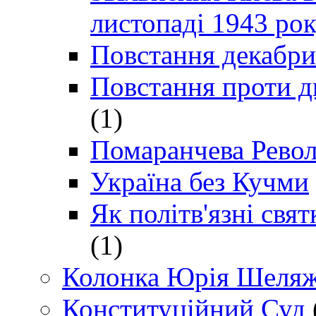
листопаді 1943 ро
Повстання декабри
Повстання проти д
(1)
Помаранчева Рево
Україна без Кучми
Як політв'язні св
(1)
Колонка Юрія Шеляж
Конституційний Суд