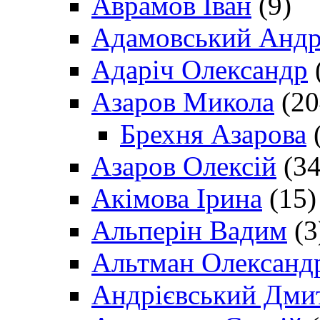
Аврамов Іван
(9)
Адамовський Андр
Адаріч Олександр
Азаров Микола
(20
Брехня Азарова
(
Азаров Олексій
(34
Акімова Ірина
(15)
Альперін Вадим
(3
Альтман Олександ
Андрієвський Дми