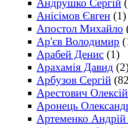
Андрушко Сергій
(
Анісімов Євген
(1)
Апостол Михайло
Ар'єв Володимир
(
Арабей Денис
(1)
Арахамія Давид
(2
Арбузов Сергій
(82
Арестович Олексі
Аронець Олександ
Артеменко Андрій