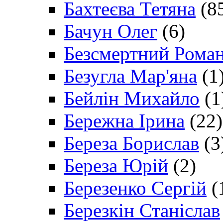
Бахтеєва Тетяна
(8
Бачун Олег
(6)
Безсмертний Рома
Безугла Мар'яна
(1
Бейлін Михайло
(1
Бережна Ірина
(22)
Береза Борислав
(3
Береза Юрій
(2)
Березенко Сергій
(
Березкін Станіслав