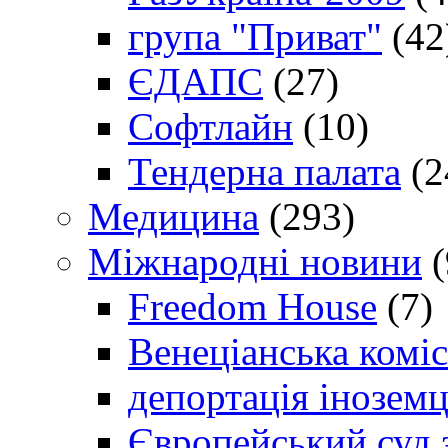
група "Приват"
(42
ЄДАПС
(27)
Софтлайн
(10)
Тендерна палата
(2
Медицина
(293)
Міжнародні новини
(
Freedom House
(7)
Венеціанська коміс
депортація іноземц
Європейський суд 