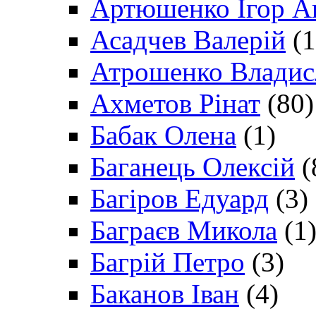
Артюшенко Ігор А
Асадчев Валерій
(1
Атрошенко Владис
Ахметов Рінат
(80)
Бабак Олена
(1)
Баганець Олексій
(
Багіров Едуард
(3)
Баграєв Микола
(1
Багрій Петро
(3)
Баканов Іван
(4)