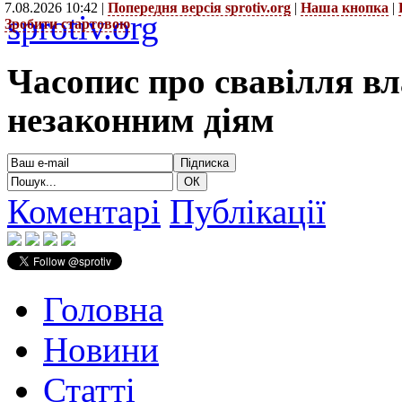
7.08.2026 10:42 |
Попередня версія sprotiv.org
|
Наша кнопка
|
sprotiv.org
Зробити стартовою
Часопис про свавілля в
незаконним діям
Коментарі
Публікації
Головна
Новини
Статті