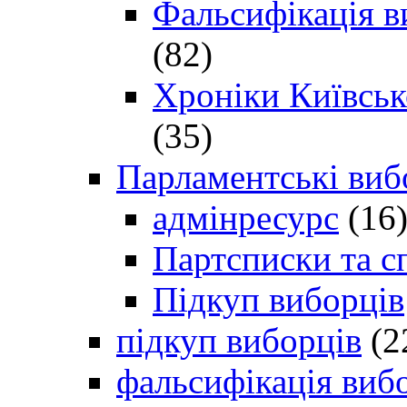
Фальсифікація в
(82)
Хроніки Київсько
(35)
Парламентські виб
адмінресурс
(16
Партсписки та с
Підкуп виборців
підкуп виборців
(2
фальсифікація виб