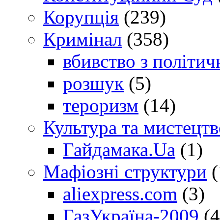
Корупція
(239)
Кримінал
(358)
вбивство з політич
розшук
(5)
тероризм
(14)
Культура та мистецтв
Гайдамака.Ua
(1)
Мафіозні структури
(
aliexpress.com
(3)
ГазУкраїна-2009
(4