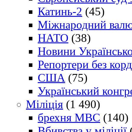
Катинь-2
(45)
Міжнародний валю
НАТО
(38)
Новини Українсько
Репортери без корд
США
(75)
Український конгр
Міліція
(1 490)
брехня МВС
(140)
Вбивства у міліції