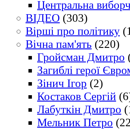
Центральна виборч
ВІДЕО
(303)
Вірші про політику
(
Вічна пам'ять
(220)
Гройсман Дмитро
Загиблі герої Євр
Зінич Ігор
(2)
Костаков Сергій
(6
Лабуткін Дмитро
(
Мельник Петро
(22