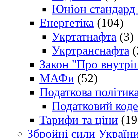
Юніон стандард
Енергетіка
(104)
Укртатнафта
(3)
Укртранснафта
(
Закон "Про внутрі
МАФи
(52)
Податкова політик
Податковий коде
Тарифи та ціни
(19
Збройні сили Україн