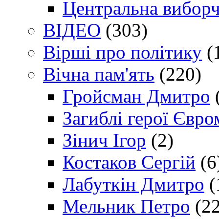
Центральна виборч
ВІДЕО
(303)
Вірші про політику
(
Вічна пам'ять
(220)
Гройсман Дмитро
Загиблі герої Євр
Зінич Ігор
(2)
Костаков Сергій
(6
Лабуткін Дмитро
(
Мельник Петро
(22