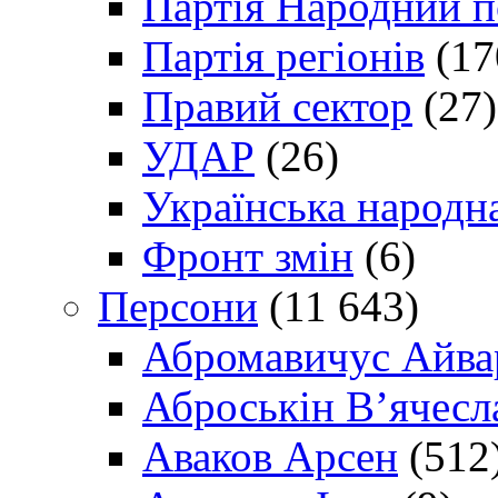
Партія Народний 
Партія регіонів
(17
Правий сектор
(27)
УДАР
(26)
Українська народна
Фронт змін
(6)
Персони
(11 643)
Абромавичус Айва
Аброськін В’ячесл
Аваков Арсен
(512