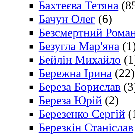
Бахтеєва Тетяна
(8
Бачун Олег
(6)
Безсмертний Рома
Безугла Мар'яна
(1
Бейлін Михайло
(1
Бережна Ірина
(22)
Береза Борислав
(3
Береза Юрій
(2)
Березенко Сергій
(
Березкін Станіслав