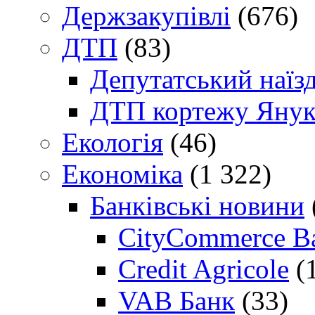
Держзакупівлі
(676)
ДТП
(83)
Депутатський наїз
ДТП кортежу Янук
Екологія
(46)
Економіка
(1 322)
Банківські новини
CityCommerce B
Credit Agricole
(
VAB Банк
(33)