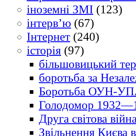
іноземні ЗМІ
(123)
інтерв’ю
(67)
Інтернет
(240)
історія
(97)
більшовицький тер
боротьба за Незал
Боротьба ОУН-УПА
Голодомор 1932—1
Друга світова війн
Звільнення Києва в