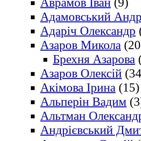
Аврамов Іван
(9)
Адамовський Андр
Адаріч Олександр
Азаров Микола
(20
Брехня Азарова
(
Азаров Олексій
(34
Акімова Ірина
(15)
Альперін Вадим
(3
Альтман Олександ
Андрієвський Дми