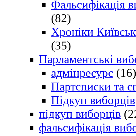
Фальсифікація в
(82)
Хроніки Київсько
(35)
Парламентські виб
адмінресурс
(16
Партсписки та с
Підкуп виборців
підкуп виборців
(2
фальсифікація виб