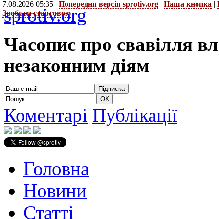
7.08.2026 05:35 |
Попередня версія sprotiv.org
|
Наша кнопка
|
sprotiv.org
Зробити стартовою
Часопис про свавілля в
незаконним діям
Коментарі
Публікації
Головна
Новини
Статті