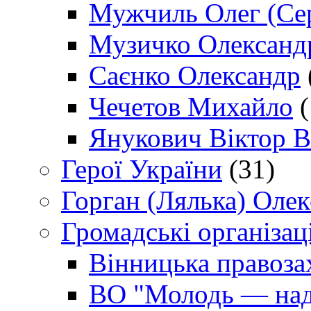
Мужчиль Олег (Сер
Музичко Олександ
Саєнко Олександр
Чечетов Михайло
(
Янукович Віктор В
Герої України
(31)
Горган (Лялька) Оле
Громадські організаці
Вінницька правоза
ВО "Молодь — над