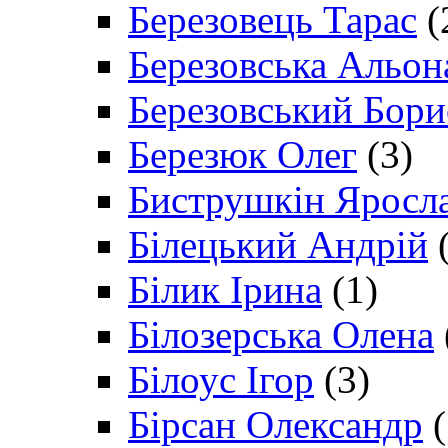
Березовець Тарас
(
Березовська Альон
Березовський Бори
Березюк Олег
(3)
Биструшкін Яросл
Білецький Андрій
(
Білик Ірина
(1)
Білозерська Олена
Білоус Ігор
(3)
Бірсан Олександр
(