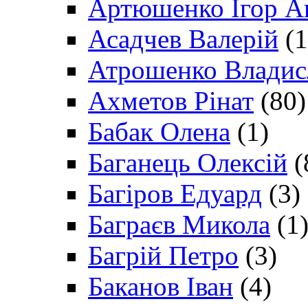
Артюшенко Ігор А
Асадчев Валерій
(1
Атрошенко Владис
Ахметов Рінат
(80)
Бабак Олена
(1)
Баганець Олексій
(
Багіров Едуард
(3)
Баграєв Микола
(1
Багрій Петро
(3)
Баканов Іван
(4)