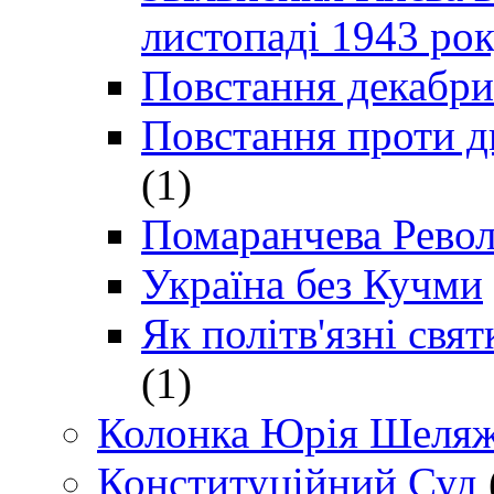
листопаді 1943 ро
Повстання декабри
Повстання проти д
(1)
Помаранчева Рево
Україна без Кучми
Як політв'язні св
(1)
Колонка Юрія Шеляж
Конституційний Суд