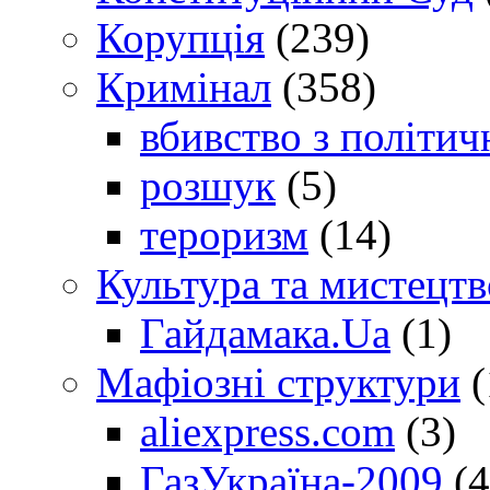
Корупція
(239)
Кримінал
(358)
вбивство з політич
розшук
(5)
тероризм
(14)
Культура та мистецтв
Гайдамака.Ua
(1)
Мафіозні структури
(
aliexpress.com
(3)
ГазУкраїна-2009
(4