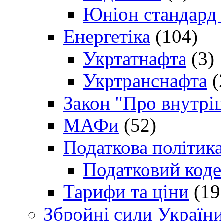
Юніон стандард
Енергетіка
(104)
Укртатнафта
(3)
Укртранснафта
(
Закон "Про внутрі
МАФи
(52)
Податкова політик
Податковий коде
Тарифи та ціни
(19
Збройні сили Україн