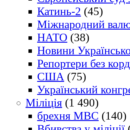
Катинь-2
(45)
Міжнародний валю
НАТО
(38)
Новини Українсько
Репортери без корд
США
(75)
Український конгр
Міліція
(1 490)
брехня МВС
(140)
Вбивства у міліції