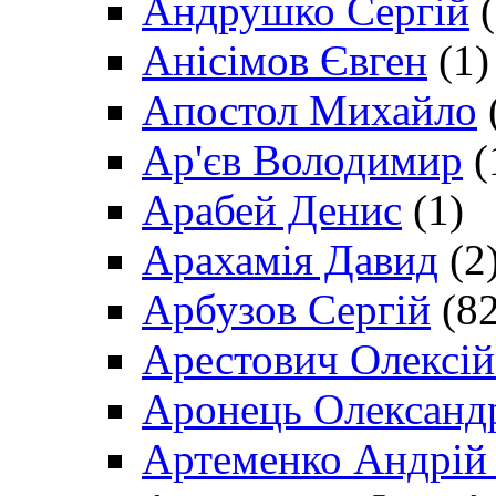
Андрушко Сергій
(
Анісімов Євген
(1)
Апостол Михайло
Ар'єв Володимир
(
Арабей Денис
(1)
Арахамія Давид
(2
Арбузов Сергій
(82
Арестович Олексі
Аронець Олександ
Артеменко Андрій