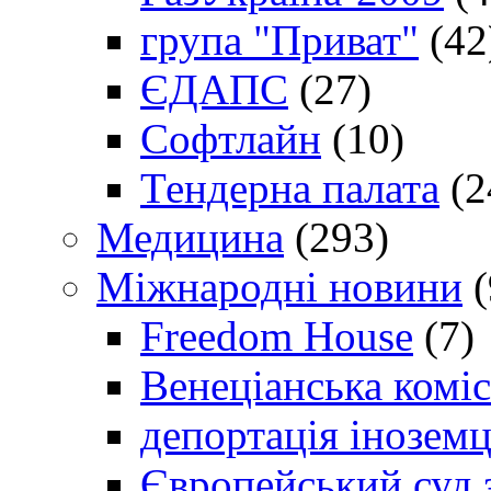
група "Приват"
(42
ЄДАПС
(27)
Софтлайн
(10)
Тендерна палата
(2
Медицина
(293)
Міжнародні новини
(
Freedom House
(7)
Венеціанська коміс
депортація іноземц
Європейський суд 