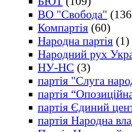
БЮТ
(109)
ВО "Свобода"
(136
Компартія
(60)
Народна партія
(1)
Народний рух Укр
НУ-НС
(3)
партія "Слуга наро
партія “Опозиційн
партія Єдиний цен
партія Народна вла