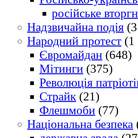
російське вторг
Надзвичайна подія
(3
Народний протест
(1 
Євромайдан
(648)
Мітинги
(375)
Революція патріоті
Страйк
(21)
Флешмоби
(77)
Національна безпека
державна зрада
(27