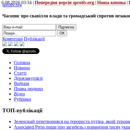
6.08.2026 03:34 |
Попередня версія sprotiv.org
|
Наша кнопка
|
sprotiv.org
Часопис про свавілля влади та громадський спротив незако
Коментарі
Публікації
Головна
Новини
Статті
Держзакупівлі
Вибори
Права людини
Відео
Рубрики
ТОП-публікації
Зеленский перетворився на терориста путіна, який терор
Associated Press пише про загибель і поранення тисяч ук