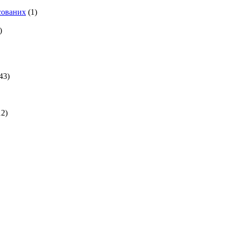
есованих
(1)
)
43)
2)