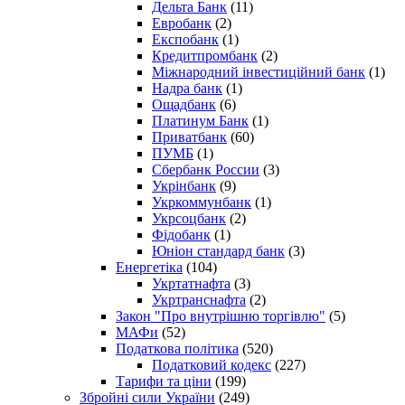
Дельта Банк
(11)
Евробанк
(2)
Експобанк
(1)
Кредитпромбанк
(2)
Міжнародний інвестиційний банк
(1)
Надра банк
(1)
Ощадбанк
(6)
Платинум Банк
(1)
Приватбанк
(60)
ПУМБ
(1)
Сбербанк России
(3)
Укрінбанк
(9)
Укркоммунбанк
(1)
Укрсоцбанк
(2)
Фідобанк
(1)
Юніон стандард банк
(3)
Енергетіка
(104)
Укртатнафта
(3)
Укртранснафта
(2)
Закон "Про внутрішню торгівлю"
(5)
МАФи
(52)
Податкова політика
(520)
Податковий кодекс
(227)
Тарифи та ціни
(199)
Збройні сили України
(249)