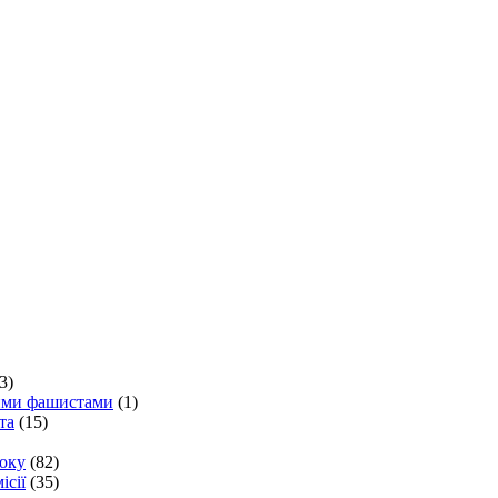
3)
кими фашистами
(1)
та
(15)
року
(82)
ісії
(35)