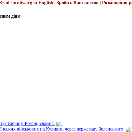
Read sprotiv.org in English
|
Зробіть Ваш внесок
|
Розміщення р
нним діям
изує Європу. Розслідування
раїнських військових на Курщині через держзраду Зеленського