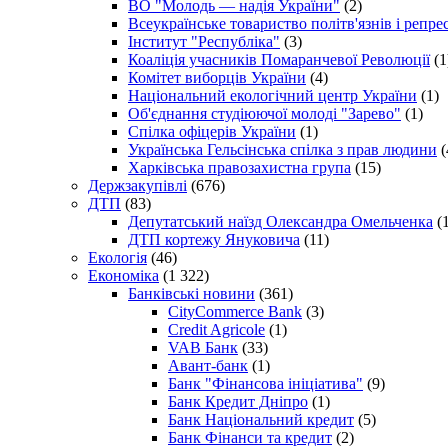
ВО "Молодь — надія України"
(2)
Всеукраїнське товариство політв'язнів і репр
Інститут "Республіка"
(3)
Коаліція учасників Помаранчевої Революції
(1
Комітет виборців України
(4)
Національний екологічний центр України
(1)
Об'єднання студіюючої молоді "Зарево"
(1)
Спілка офіцерів України
(1)
Українська Гельсінська спілка з прав людини
(
Харківська правозахистна група
(15)
Держзакупівлі
(676)
ДТП
(83)
Депутатський наїзд Олександра Омельченка
(1
ДТП кортежу Януковича
(11)
Екологія
(46)
Економіка
(1 322)
Банківські новини
(361)
CityCommerce Bank
(3)
Credit Agricole
(1)
VAB Банк
(33)
Авант-банк
(1)
Банк "Фінансова ініціатива"
(9)
Банк Кредит Дніпро
(1)
Банк Національний кредит
(5)
Банк Фінанси та кредит
(2)