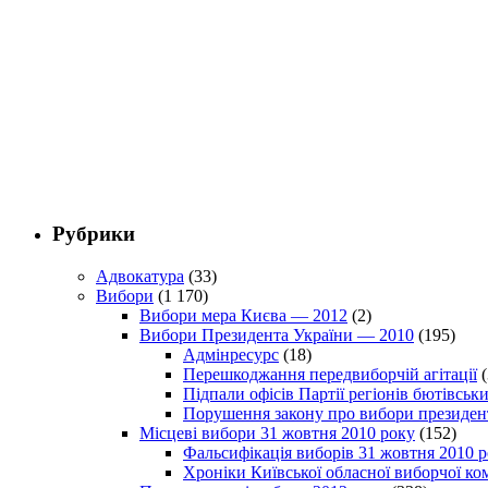
Рубрики
Адвокатура
(33)
Вибори
(1 170)
Вибори мера Києва — 2012
(2)
Вибори Президента України — 2010
(195)
Адмінресурс
(18)
Перешкоджання передвиборчій агітації
(
Підпали офісів Партії регіонів бютівсь
Порушення закону про вибори президен
Місцеві вибори 31 жовтня 2010 року
(152)
Фальсифікація виборів 31 жовтня 2010 
Хроніки Київської обласної виборчої ком