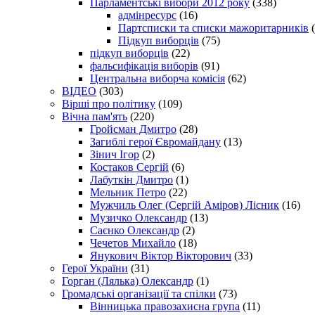
Парламентські вибори 2012 року
(338)
адмінресурс
(16)
Партсписки та списки мажоритарників
(
Підкуп виборців
(75)
підкуп виборців
(22)
фальсифікація виборів
(91)
Центральна виборча комісія
(62)
ВІДЕО
(303)
Вірші про політику
(109)
Вічна пам'ять
(220)
Гройсман Дмитро
(28)
Загиблі герої Євромайдану
(13)
Зінич Ігор
(2)
Костаков Сергій
(6)
Лабуткін Дмитро
(1)
Мельник Петро
(22)
Мужчиль Олег (Сергій Аміров) Лісник
(16)
Музичко Олександр
(13)
Саєнко Олександр
(2)
Чечетов Михайло
(18)
Янукович Віктор Вікторович
(33)
Герої України
(31)
Горган (Лялька) Олександр
(1)
Громадські організації та спілки
(73)
Вінницька правозахисна група
(11)