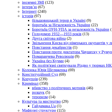
іноземні ЗМІ
(123)
інтерв’ю
(67)
Інтернет
(240)
історія
(97)
більшовицький терор в Україні
(9)
боротьба за Незалежність України
(22)
Боротьба ОУН-УПА за незалежність України
(
Голодомор 1932—1933 років
(13)
Друга світова війна
(2)
Звільнення Києва від німецьких окупантів у л
Повстання декабристів
(1)
Повстання проти диктатора Чаушеску у Румун
Помаранчева Революція
(9)
Україна без Кучми
(4)
Як політв'язні святкували Різдво у тюрмах Н
Колонка Юрія Шеляженка
(69)
Конституційний Суд
(69)
Корупція
(239)
Кримінал
(358)
вбивство з політичних мотивів
(46)
розшук
(5)
тероризм
(14)
Культура та мистецтво
(29)
Гайдамака.Ua
(1)
Мафіозні структури
(115)