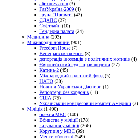
aliexpress.com
(3)
ГазУкраїна-2009
(4)
група "Приват"
(42)
ЄДАПС
(27)
Софтлайн
(10)
Тендерна палата
(24)
Медицина
(293)
Міжнародні новини
(901)
Freedom House
(7)
Венеціанська комісія
(8)
депортація іноземців з політичних мотивів
(4)
Європейський суд з прав людини
(27)
Катинь-2
(45)
Міжнародний валютний фонд
(5)
НАТО
(38)
Новини Української діаспори
(1)
Репортери без кордонів
(11)
США
(75)
Український конгресовий комітет Америки
(3)
Міліція
(1 490)
брехня МВС
(140)
Вбивства у міліції
(178)
катування у міліції
(266)
Корупція у МВС
(99)
Менти оборотні
(549)