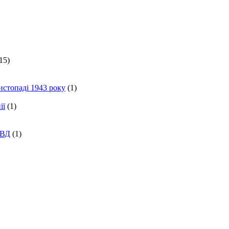
15)
истопаді 1943 року
(1)
ії
(1)
КВД
(1)