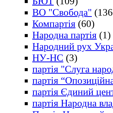
БЮТ
(109)
ВО "Свобода"
(136
Компартія
(60)
Народна партія
(1)
Народний рух Укр
НУ-НС
(3)
партія "Слуга наро
партія “Опозиційн
партія Єдиний цен
партія Народна вла