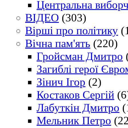
Центральна виборч
ВІДЕО
(303)
Вірші про політику
(
Вічна пам'ять
(220)
Гройсман Дмитро
Загиблі герої Євр
Зінич Ігор
(2)
Костаков Сергій
(6
Лабуткін Дмитро
(
Мельник Петро
(22