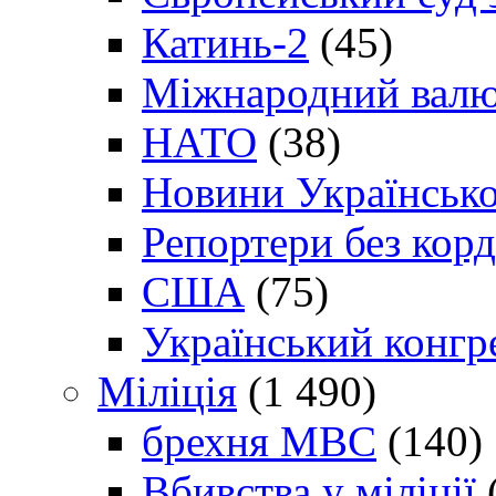
Катинь-2
(45)
Міжнародний валю
НАТО
(38)
Новини Українсько
Репортери без корд
США
(75)
Український конгр
Міліція
(1 490)
брехня МВС
(140)
Вбивства у міліції