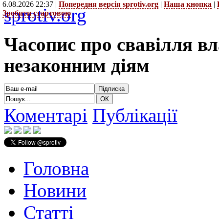
6.08.2026 22:37 |
Попередня версія sprotiv.org
|
Наша кнопка
|
sprotiv.org
Зробити стартовою
Часопис про свавілля в
незаконним діям
Коментарі
Публікації
Головна
Новини
Статті