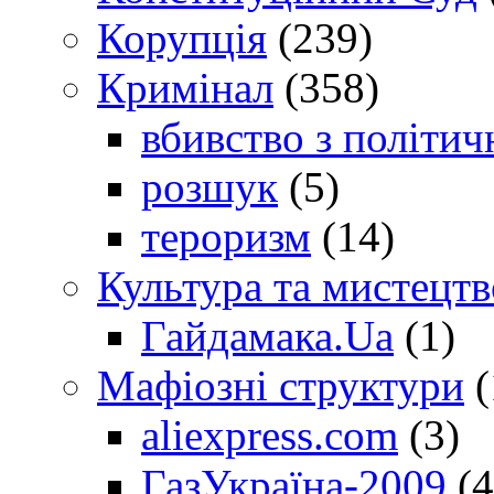
Корупція
(239)
Кримінал
(358)
вбивство з політич
розшук
(5)
тероризм
(14)
Культура та мистецтв
Гайдамака.Ua
(1)
Мафіозні структури
(
aliexpress.com
(3)
ГазУкраїна-2009
(4