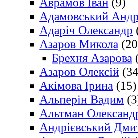
Аврамов Іван
(9)
Адамовський Андр
Адаріч Олександр
Азаров Микола
(20
Брехня Азарова
(
Азаров Олексій
(34
Акімова Ірина
(15)
Альперін Вадим
(3
Альтман Олександ
Андрієвський Дми