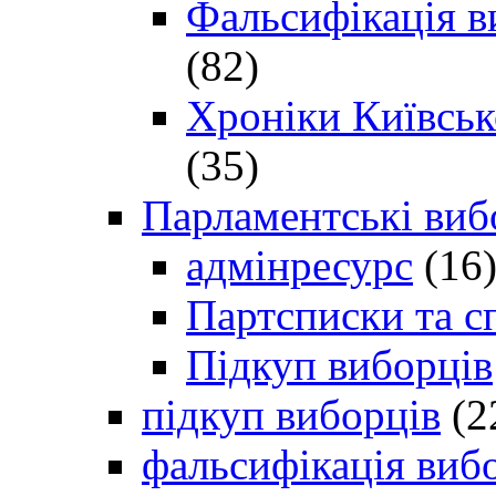
Фальсифікація в
(82)
Хроніки Київсько
(35)
Парламентські виб
адмінресурс
(16
Партсписки та с
Підкуп виборців
підкуп виборців
(2
фальсифікація виб