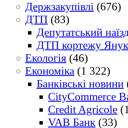
Держзакупівлі
(676)
ДТП
(83)
Депутатський наїз
ДТП кортежу Янук
Екологія
(46)
Економіка
(1 322)
Банківські новини
CityCommerce B
Credit Agricole
(
VAB Банк
(33)