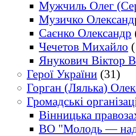
Мужчиль Олег (Сер
Музичко Олександ
Саєнко Олександр
Чечетов Михайло
(
Янукович Віктор В
Герої України
(31)
Горган (Лялька) Оле
Громадські організаці
Вінницька правоза
ВО "Молодь — над