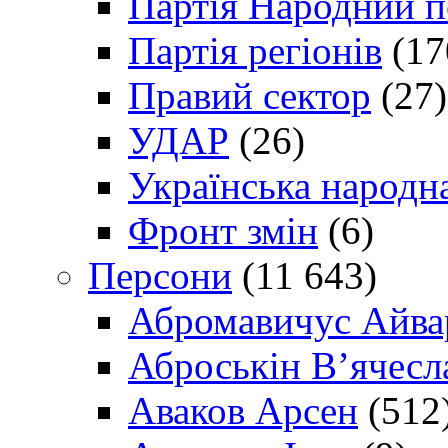
Партія Народний 
Партія регіонів
(17
Правий сектор
(27)
УДАР
(26)
Українська народна
Фронт змін
(6)
Персони
(11 643)
Абромавичус Айва
Аброськін В’ячесл
Аваков Арсен
(512