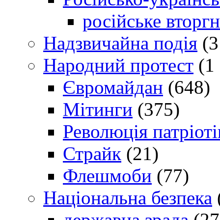
російське вторг
Надзвичайна подія
(3
Народний протест
(1 
Євромайдан
(648)
Мітинги
(375)
Революція патріоті
Страйк
(21)
Флешмоби
(77)
Національна безпека
державна зрада
(27