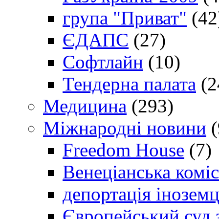
група "Приват"
(42
ЄДАПС
(27)
Софтлайн
(10)
Тендерна палата
(2
Медицина
(293)
Міжнародні новини
(
Freedom House
(7)
Венеціанська коміс
депортація іноземц
Європейський суд 