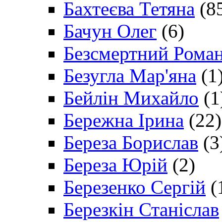
Бахтеєва Тетяна
(8
Бачун Олег
(6)
Безсмертний Рома
Безугла Мар'яна
(1
Бейлін Михайло
(1
Бережна Ірина
(22)
Береза Борислав
(3
Береза Юрій
(2)
Березенко Сергій
(
Березкін Станіслав