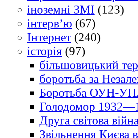
іноземні ЗМІ
(123)
інтерв’ю
(67)
Інтернет
(240)
історія
(97)
більшовицький тер
боротьба за Незал
Боротьба ОУН-УПА
Голодомор 1932—1
Друга світова війн
Звільнення Києва в