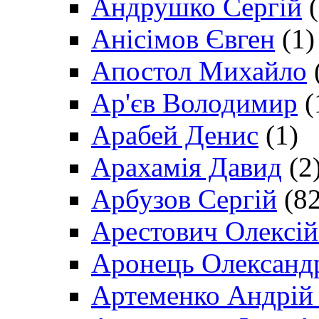
Андрушко Сергій
(
Анісімов Євген
(1)
Апостол Михайло
Ар'єв Володимир
(
Арабей Денис
(1)
Арахамія Давид
(2
Арбузов Сергій
(82
Арестович Олексі
Аронець Олександ
Артеменко Андрій