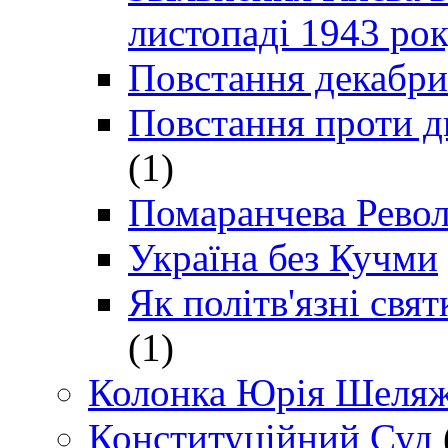
листопаді 1943 ро
Повстання декабри
Повстання проти д
(1)
Помаранчева Рево
Україна без Кучми
Як політв'язні св
(1)
Колонка Юрія Шеляж
Конституційний Суд