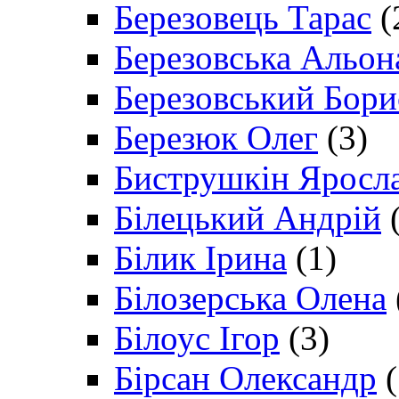
Березовець Тарас
(
Березовська Альон
Березовський Бори
Березюк Олег
(3)
Биструшкін Яросл
Білецький Андрій
(
Білик Ірина
(1)
Білозерська Олена
Білоус Ігор
(3)
Бірсан Олександр
(