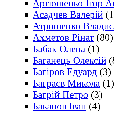
Артюшенко Ігор А
Асадчев Валерій
(1
Атрошенко Владис
Ахметов Рінат
(80)
Бабак Олена
(1)
Баганець Олексій
(
Багіров Едуард
(3)
Баграєв Микола
(1
Багрій Петро
(3)
Баканов Іван
(4)