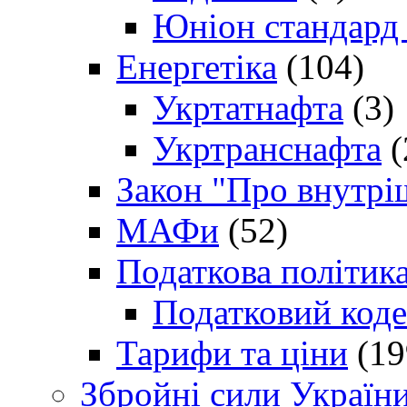
Юніон стандард
Енергетіка
(104)
Укртатнафта
(3)
Укртранснафта
(
Закон "Про внутрі
МАФи
(52)
Податкова політик
Податковий коде
Тарифи та ціни
(19
Збройні сили Україн