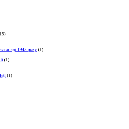
15)
истопаді 1943 року
(1)
ії
(1)
КВД
(1)