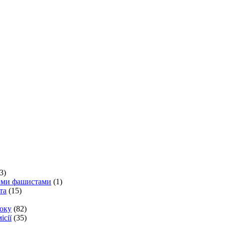
3)
кими фашистами
(1)
та
(15)
року
(82)
ісії
(35)