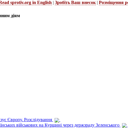
Read sprotiv.org in English
|
Зробіть Ваш внесок
|
Розміщення р
нним діям
изує Європу. Розслідування
раїнських військових на Курщині через держзраду Зеленського