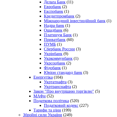
Дельта Банк
(11)
Евробанк
(2)
Експобанк
(1)
Кредитпромбанк
(2)
Міжнародний інвестиційний банк
(1)
Надра банк
(1)
Ощадбанк
(6)
Платинум Банк
(1)
Приватбанк
(60)
ПУМБ
(1)
Сбербанк России
(3)
Укрінбанк
(9)
Укркоммунбанк
(1)
Укрсоцбанк
(2)
Фідобанк
(1)
Юніон стандард банк
(3)
Енергетіка
(104)
Укртатнафта
(3)
Укртранснафта
(2)
Закон "Про внутрішню торгівлю"
(5)
МАФи
(52)
Податкова політика
(520)
Податковий кодекс
(227)
Тарифи та ціни
(199)
Збройні сили України
(249)