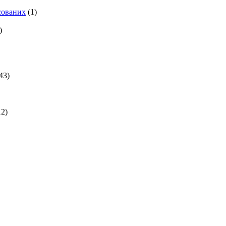
есованих
(1)
)
43)
2)