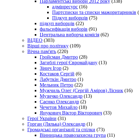
Парламентські вибори 2012 року
(338)
адмінресурс
(16)
Партсписки та списки мажоритарників
(
Підкуп виборців
(75)
підкуп виборців
(22)
фальсифікація виборів
(91)
Центральна виборча комісія
(62)
ВІДЕО
(303)
Вірші про політику
(109)
Вічна пам'ять
(220)
Гройсман Дмитро
(28)
Загиблі герої Євромайдану
(13)
Зінич Ігор
(2)
Костаков Сергій
(6)
Лабуткін Дмитро
(1)
Мельник Петро
(22)
Мужчиль Олег (Сергій Аміров) Лісник
(16)
Музичко Олександр
(13)
Саєнко Олександр
(2)
Чечетов Михайло
(18)
Янукович Віктор Вікторович
(33)
Герої України
(31)
Горган (Лялька) Олександр
(1)
Громадські організації та спілки
(73)
Вінницька правозахисна група
(11)