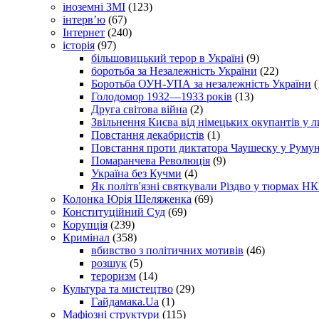
іноземні ЗМІ
(123)
інтерв’ю
(67)
Інтернет
(240)
історія
(97)
більшовицький терор в Україні
(9)
боротьба за Незалежність України
(22)
Боротьба ОУН-УПА за незалежність України
(
Голодомор 1932—1933 років
(13)
Друга світова війна
(2)
Звільнення Києва від німецьких окупантів у л
Повстання декабристів
(1)
Повстання проти диктатора Чаушеску у Румун
Помаранчева Революція
(9)
Україна без Кучми
(4)
Як політв'язні святкували Різдво у тюрмах Н
Колонка Юрія Шеляженка
(69)
Конституційний Суд
(69)
Корупція
(239)
Кримінал
(358)
вбивство з політичних мотивів
(46)
розшук
(5)
тероризм
(14)
Культура та мистецтво
(29)
Гайдамака.Ua
(1)
Мафіозні структури
(115)