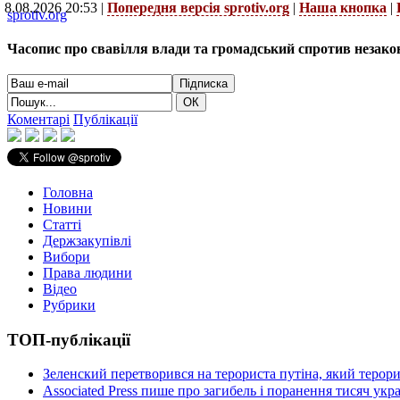
8.08.2026 20:53 |
Попередня версія sprotiv.org
|
Наша кнопка
|
sprotiv.org
Часопис про свавілля влади та громадський спротив незако
Коментарі
Публікації
Головна
Новини
Статті
Держзакупівлі
Вибори
Права людини
Відео
Рубрики
ТОП-публікації
Зеленский перетворився на терориста путіна, який терор
Associated Press пише про загибель і поранення тисяч ук