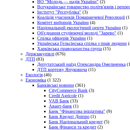
ВО "Молодь — надія України"
(2)
Всеукраїнське товариство політв'язнів і репр
Інститут "Республіка"
(3)
Коаліція учасників Помаранчевої Революції
(1
Комітет виборців України
(4)
Національний екологічний центр України
(1)
Об'єднання студіюючої молоді "Зарево"
(1)
Спілка офіцерів України
(1)
Українська Гельсінська спілка з прав людини
(
Харківська правозахистна група
(15)
Держзакупівлі
(676)
ДТП
(83)
Депутатський наїзд Олександра Омельченка
(1
ДТП кортежу Януковича
(11)
Екологія
(46)
Економіка
(1 322)
Банківські новини
(361)
CityCommerce Bank
(3)
Credit Agricole
(1)
VAB Банк
(33)
Авант-банк
(1)
Банк "Фінансова ініціатива"
(9)
Банк Кредит Дніпро
(1)
Банк Національний кредит
(5)
Банк Фінанси та кредит
(2)