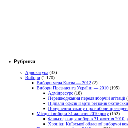
Рубрики
Адвокатура
(33)
Вибори
(1 170)
Вибори мера Києва — 2012
(2)
Вибори Президента України — 2010
(195)
Адмінресурс
(18)
Перешкоджання передвиборчій агітації
(
Підпали офісів Партії регіонів бютівсь
Порушення закону про вибори президен
Місцеві вибори 31 жовтня 2010 року
(152)
Фальсифікація виборів 31 жовтня 2010 
Хроніки Київської обласної виборчої ком