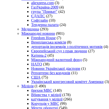
aliexpress.com
(3)
ГазУкраїна-2009
(4)
група "Приват"
(42)
ЄДАПС
(27)
Софтлайн
(10)
Тендерна палата
(24)
Медицина
(293)
Міжнародні новини
(901)
Freedom House
(7)
Венеціанська комісія
(8)
депортація іноземців з політичних мотивів
(4)
Європейський суд з прав людини
(27)
Катинь-2
(45)
Міжнародний валютний фонд
(5)
НАТО
(38)
Новини Української діаспори
(1)
Репортери без кордонів
(11)
США
(75)
Український конгресовий комітет Америки
(3)
Міліція
(1 490)
брехня МВС
(140)
Вбивства у міліції
(178)
катування у міліції
(266)
Корупція у МВС
(99)
Менти оборотні
(549)