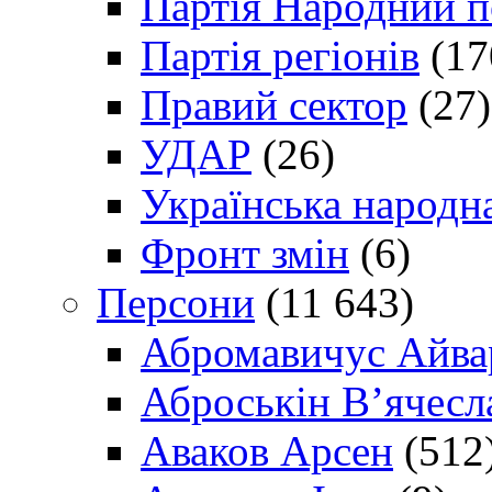
Партія Народний 
Партія регіонів
(17
Правий сектор
(27)
УДАР
(26)
Українська народна
Фронт змін
(6)
Персони
(11 643)
Абромавичус Айва
Аброськін В’ячесл
Аваков Арсен
(512