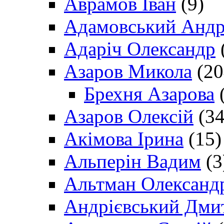
Аврамов Іван
(9)
Адамовський Андр
Адаріч Олександр
Азаров Микола
(20
Брехня Азарова
(
Азаров Олексій
(34
Акімова Ірина
(15)
Альперін Вадим
(3
Альтман Олександ
Андрієвський Дми