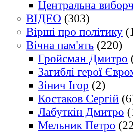
Центральна виборч
ВІДЕО
(303)
Вірші про політику
(
Вічна пам'ять
(220)
Гройсман Дмитро
Загиблі герої Євр
Зінич Ігор
(2)
Костаков Сергій
(6
Лабуткін Дмитро
(
Мельник Петро
(22