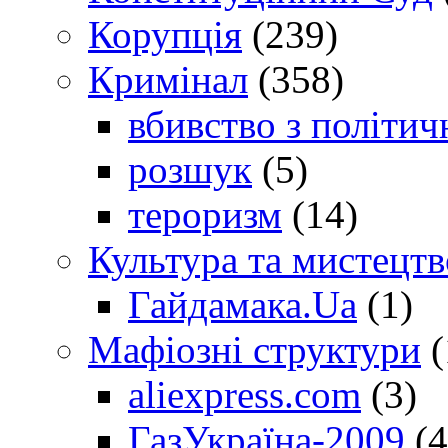
Корупція
(239)
Кримінал
(358)
вбивство з політич
розшук
(5)
тероризм
(14)
Культура та мистецтв
Гайдамака.Ua
(1)
Мафіозні структури
(
aliexpress.com
(3)
ГазУкраїна-2009
(4