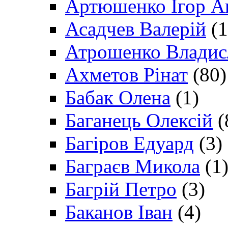
Артюшенко Ігор А
Асадчев Валерій
(1
Атрошенко Владис
Ахметов Рінат
(80)
Бабак Олена
(1)
Баганець Олексій
(
Багіров Едуард
(3)
Баграєв Микола
(1
Багрій Петро
(3)
Баканов Іван
(4)