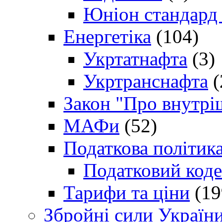
Юніон стандард
Енергетіка
(104)
Укртатнафта
(3)
Укртранснафта
(
Закон "Про внутрі
МАФи
(52)
Податкова політик
Податковий коде
Тарифи та ціни
(19
Збройні сили Україн