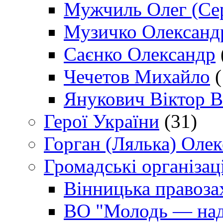
Мужчиль Олег (Сер
Музичко Олександ
Саєнко Олександр
Чечетов Михайло
(
Янукович Віктор В
Герої України
(31)
Горган (Лялька) Оле
Громадські організаці
Вінницька правоза
ВО "Молодь — над