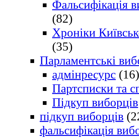
Фальсифікація в
(82)
Хроніки Київсько
(35)
Парламентські виб
адмінресурс
(16
Партсписки та с
Підкуп виборців
підкуп виборців
(2
фальсифікація виб