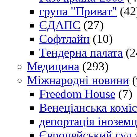
група "Приват"
(42
ЄДАПС
(27)
Софтлайн
(10)
Тендерна палата
(2
Медицина
(293)
Міжнародні новини
(
Freedom House
(7)
Венеціанська коміс
депортація іноземц
Європейський суд 