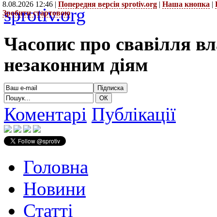
8.08.2026 12:46 |
Попередня версія sprotiv.org
|
Наша кнопка
|
sprotiv.org
Зробити стартовою
Часопис про свавілля в
незаконним діям
Коментарі
Публікації
Головна
Новини
Статті