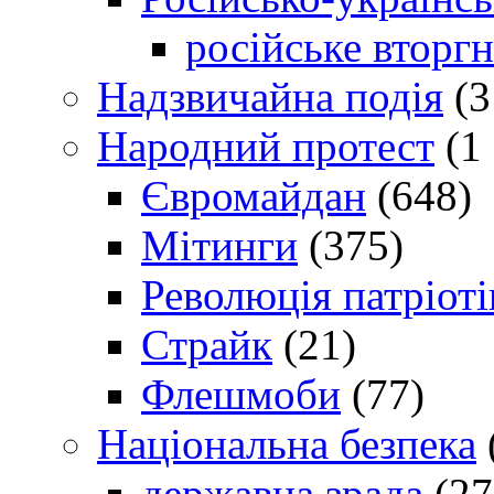
російське вторг
Надзвичайна подія
(3
Народний протест
(1 
Євромайдан
(648)
Мітинги
(375)
Революція патріоті
Страйк
(21)
Флешмоби
(77)
Національна безпека
державна зрада
(27