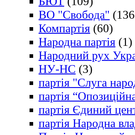
БЮТ
(109)
ВО "Свобода"
(136
Компартія
(60)
Народна партія
(1)
Народний рух Укр
НУ-НС
(3)
партія "Слуга наро
партія “Опозиційн
партія Єдиний цен
партія Народна вла