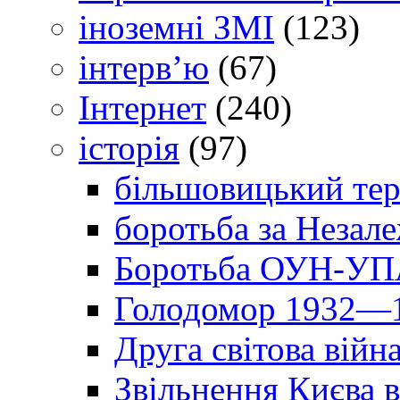
іноземні ЗМІ
(123)
інтерв’ю
(67)
Інтернет
(240)
історія
(97)
більшовицький тер
боротьба за Незал
Боротьба ОУН-УПА
Голодомор 1932—1
Друга світова війн
Звільнення Києва в