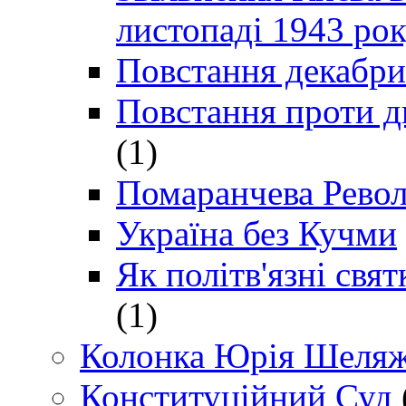
листопаді 1943 ро
Повстання декабри
Повстання проти д
(1)
Помаранчева Рево
Україна без Кучми
Як політв'язні св
(1)
Колонка Юрія Шеляж
Конституційний Суд