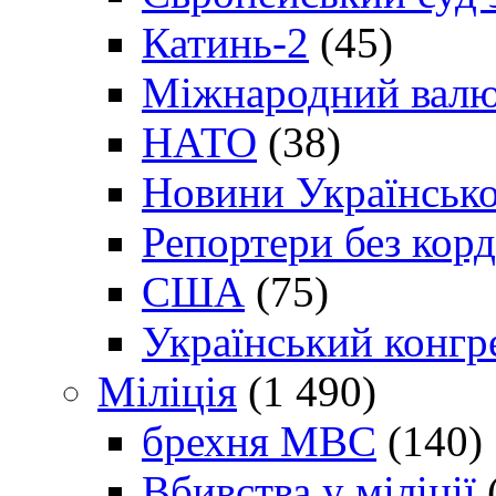
Катинь-2
(45)
Міжнародний валю
НАТО
(38)
Новини Українсько
Репортери без корд
США
(75)
Український конгр
Міліція
(1 490)
брехня МВС
(140)
Вбивства у міліції