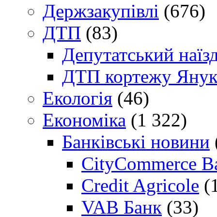
Держзакупівлі
(676)
ДТП
(83)
Депутатський наїз
ДТП кортежу Янук
Екологія
(46)
Економіка
(1 322)
Банківські новини
CityCommerce B
Credit Agricole
(
VAB Банк
(33)