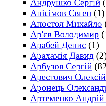
Андрушко Сергій
(
Анісімов Євген
(1)
Апостол Михайло
Ар'єв Володимир
(
Арабей Денис
(1)
Арахамія Давид
(2
Арбузов Сергій
(82
Арестович Олексі
Аронець Олександ
Артеменко Андрій