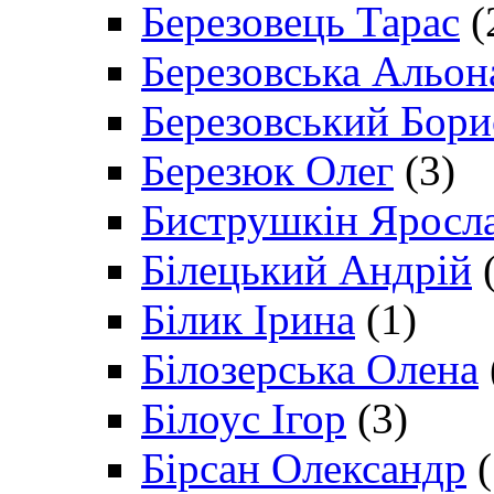
Березовець Тарас
(
Березовська Альон
Березовський Бори
Березюк Олег
(3)
Биструшкін Яросл
Білецький Андрій
(
Білик Ірина
(1)
Білозерська Олена
Білоус Ігор
(3)
Бірсан Олександр
(