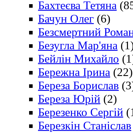
Бахтеєва Тетяна
(8
Бачун Олег
(6)
Безсмертний Рома
Безугла Мар'яна
(1
Бейлін Михайло
(1
Бережна Ірина
(22)
Береза Борислав
(3
Береза Юрій
(2)
Березенко Сергій
(
Березкін Станіслав