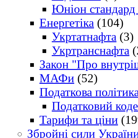
Юніон стандард
Енергетіка
(104)
Укртатнафта
(3)
Укртранснафта
(
Закон "Про внутрі
МАФи
(52)
Податкова політик
Податковий коде
Тарифи та ціни
(19
Збройні сили Україн