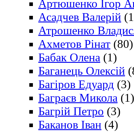
Артюшенко Ігор А
Асадчев Валерій
(1
Атрошенко Владис
Ахметов Рінат
(80)
Бабак Олена
(1)
Баганець Олексій
(
Багіров Едуард
(3)
Баграєв Микола
(1
Багрій Петро
(3)
Баканов Іван
(4)