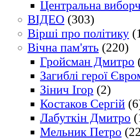
Центральна виборч
ВІДЕО
(303)
Вірші про політику
(
Вічна пам'ять
(220)
Гройсман Дмитро
Загиблі герої Євр
Зінич Ігор
(2)
Костаков Сергій
(6
Лабуткін Дмитро
(
Мельник Петро
(22