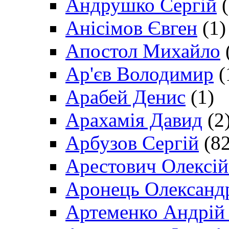
Андрушко Сергій
(
Анісімов Євген
(1)
Апостол Михайло
Ар'єв Володимир
(
Арабей Денис
(1)
Арахамія Давид
(2
Арбузов Сергій
(82
Арестович Олексі
Аронець Олександ
Артеменко Андрій