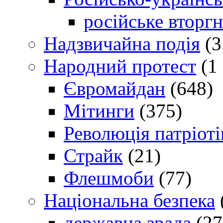
російське вторг
Надзвичайна подія
(3
Народний протест
(1 
Євромайдан
(648)
Мітинги
(375)
Революція патріоті
Страйк
(21)
Флешмоби
(77)
Національна безпека
державна зрада
(27