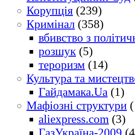
Корупція
(239)
Кримінал
(358)
вбивство з політич
розшук
(5)
тероризм
(14)
Культура та мистецтв
Гайдамака.Ua
(1)
Мафіозні структури
(
aliexpress.com
(3)
ГазУкраїна-2009
(4