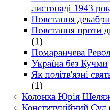
листопаді 1943 ро
Повстання декабри
Повстання проти д
(1)
Помаранчева Рево
Україна без Кучми
Як політв'язні св
(1)
Колонка Юрія Шеляж
Конституційний Суд