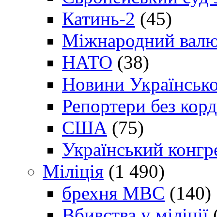
Катинь-2
(45)
Міжнародний валю
НАТО
(38)
Новини Українсько
Репортери без корд
США
(75)
Український конгр
Міліція
(1 490)
брехня МВС
(140)
Вбивства у міліції