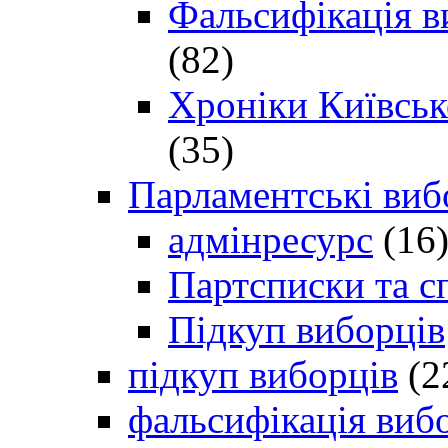
Фальсифікація в
(82)
Хроніки Київсько
(35)
Парламентські виб
адмінресурс
(16
Партсписки та с
Підкуп виборців
підкуп виборців
(2
фальсифікація виб