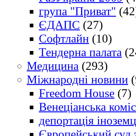
група "Приват"
(42
ЄДАПС
(27)
Софтлайн
(10)
Тендерна палата
(2
Медицина
(293)
Міжнародні новини
(
Freedom House
(7)
Венеціанська коміс
депортація іноземц
Європейський суд 