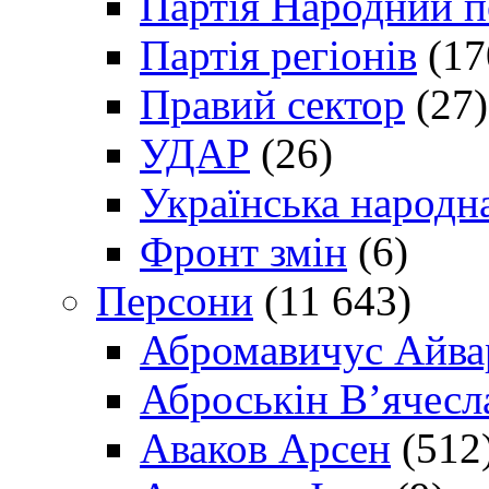
Партія Народний 
Партія регіонів
(17
Правий сектор
(27)
УДАР
(26)
Українська народна
Фронт змін
(6)
Персони
(11 643)
Абромавичус Айва
Аброськін В’ячесл
Аваков Арсен
(512