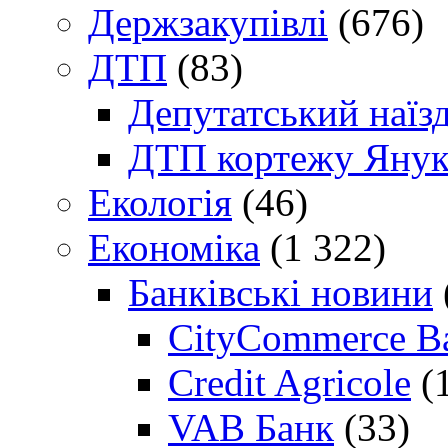
Держзакупівлі
(676)
ДТП
(83)
Депутатський наїз
ДТП кортежу Янук
Екологія
(46)
Економіка
(1 322)
Банківські новини
CityCommerce B
Credit Agricole
(
VAB Банк
(33)