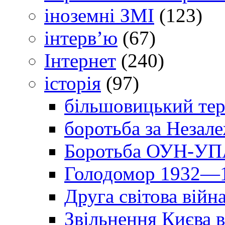
іноземні ЗМІ
(123)
інтерв’ю
(67)
Інтернет
(240)
історія
(97)
більшовицький тер
боротьба за Незал
Боротьба ОУН-УПА
Голодомор 1932—1
Друга світова війн
Звільнення Києва в