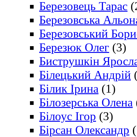
Березовець Тарас
(
Березовська Альон
Березовський Бори
Березюк Олег
(3)
Биструшкін Яросл
Білецький Андрій
(
Білик Ірина
(1)
Білозерська Олена
Білоус Ігор
(3)
Бірсан Олександр
(