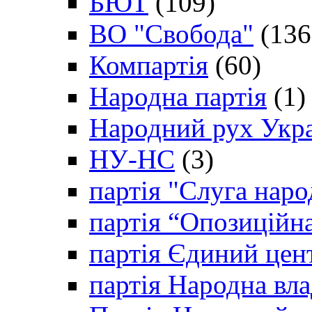
БЮТ
(109)
ВО "Свобода"
(136
Компартія
(60)
Народна партія
(1)
Народний рух Укр
НУ-НС
(3)
партія "Слуга наро
партія “Опозиційн
партія Єдиний цен
партія Народна вла