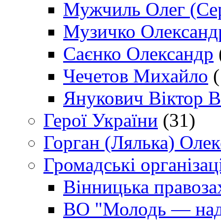
Мужчиль Олег (Сер
Музичко Олександ
Саєнко Олександр
Чечетов Михайло
(
Янукович Віктор В
Герої України
(31)
Горган (Лялька) Оле
Громадські організаці
Вінницька правоза
ВО "Молодь — над