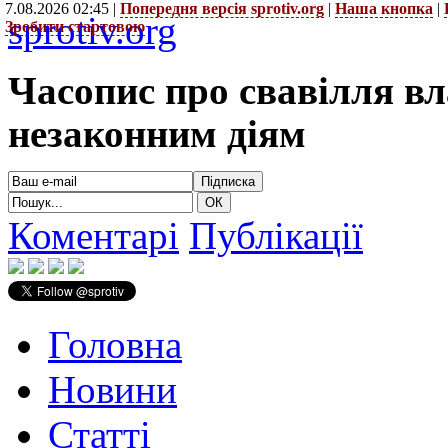
7.08.2026 02:45 |
Попередня версія sprotiv.org
|
Наша кнопка
|
sprotiv.org
Зробити стартовою
Часопис про свавілля в
незаконним діям
Коментарі
Публікації
Головна
Новини
Статті