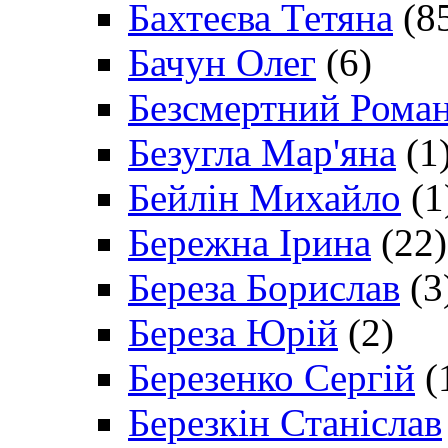
Бахтеєва Тетяна
(8
Бачун Олег
(6)
Безсмертний Рома
Безугла Мар'яна
(1
Бейлін Михайло
(1
Бережна Ірина
(22)
Береза Борислав
(3
Береза Юрій
(2)
Березенко Сергій
(
Березкін Станіслав