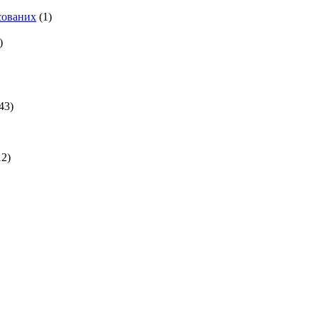
есованих
(1)
)
43)
2)