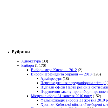
Рубрики
Адвокатура
(33)
Вибори
(1 170)
Вибори мера Києва — 2012
(2)
Вибори Президента України — 2010
(195)
Адмінресурс
(18)
Перешкоджання передвиборчій агітації
(
Підпали офісів Партії регіонів бютівсь
Порушення закону про вибори президен
Місцеві вибори 31 жовтня 2010 року
(152)
Фальсифікація виборів 31 жовтня 2010 
Хроніки Київської обласної виборчої ком