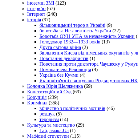
іноземні ЗМІ
(123)
інтерв’ю
(67)
Інтернет
(240)
історія
(97)
більшовицький терор в Україні
(9)
боротьба за Незалежність України
(22)
Боротьба ОУН-УПА за незалежність України
(
Голодомор 1932—1933 років
(13)
Друга світова війна
(2)
Звільнення Києва від німецьких окупантів у л
Повстання декабристів
(1)
Повстання проти диктатора Чаушеску у Румун
Помаранчева Революція
(9)
Україна без Кучми
(4)
Як політв'язні святкували Різдво у тюрмах Н
Колонка Юрія Шеляженка
(69)
Конституційний Суд
(69)
Корупція
(239)
Кримінал
(358)
вбивство з політичних мотивів
(46)
розшук
(5)
тероризм
(14)
Культура та мистецтво
(29)
Гайдамака.Ua
(1)
Мафіозні структури
(115)