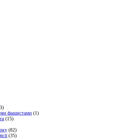
3)
кими фашистами
(1)
та
(15)
року
(82)
ісії
(35)