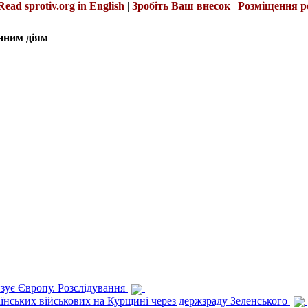
Read sprotiv.org in English
|
Зробіть Ваш внесок
|
Розміщення р
нним діям
изує Європу. Розслідування
раїнських військових на Курщині через держзраду Зеленського