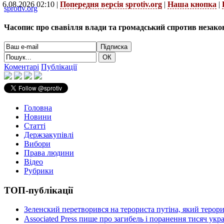
6.08.2026 02:10 |
Попередня версія sprotiv.org
|
Наша кнопка
|
sprotiv.org
Часопис про свавілля влади та громадський спротив незако
Коментарі
Публікації
Головна
Новини
Статті
Держзакупівлі
Вибори
Права людини
Відео
Рубрики
ТОП-публікації
Зеленский перетворився на терориста путіна, який терор
Associated Press пише про загибель і поранення тисяч ук