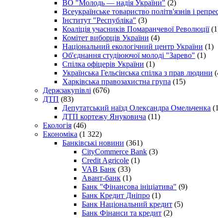
ВО "Молодь — надія України"
(2)
Всеукраїнське товариство політв'язнів і репр
Інститут "Республіка"
(3)
Коаліція учасників Помаранчевої Революції
(1
Комітет виборців України
(4)
Національний екологічний центр України
(1)
Об'єднання студіюючої молоді "Зарево"
(1)
Спілка офіцерів України
(1)
Українська Гельсінська спілка з прав людини
(
Харківська правозахистна група
(15)
Держзакупівлі
(676)
ДТП
(83)
Депутатський наїзд Олександра Омельченка
(1
ДТП кортежу Януковича
(11)
Екологія
(46)
Економіка
(1 322)
Банківські новини
(361)
CityCommerce Bank
(3)
Credit Agricole
(1)
VAB Банк
(33)
Авант-банк
(1)
Банк "Фінансова ініціатива"
(9)
Банк Кредит Дніпро
(1)
Банк Національний кредит
(5)
Банк Фінанси та кредит
(2)