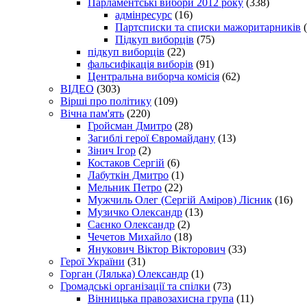
Парламентські вибори 2012 року
(338)
адмінресурс
(16)
Партсписки та списки мажоритарників
(
Підкуп виборців
(75)
підкуп виборців
(22)
фальсифікація виборів
(91)
Центральна виборча комісія
(62)
ВІДЕО
(303)
Вірші про політику
(109)
Вічна пам'ять
(220)
Гройсман Дмитро
(28)
Загиблі герої Євромайдану
(13)
Зінич Ігор
(2)
Костаков Сергій
(6)
Лабуткін Дмитро
(1)
Мельник Петро
(22)
Мужчиль Олег (Сергій Аміров) Лісник
(16)
Музичко Олександр
(13)
Саєнко Олександр
(2)
Чечетов Михайло
(18)
Янукович Віктор Вікторович
(33)
Герої України
(31)
Горган (Лялька) Олександр
(1)
Громадські організації та спілки
(73)
Вінницька правозахисна група
(11)