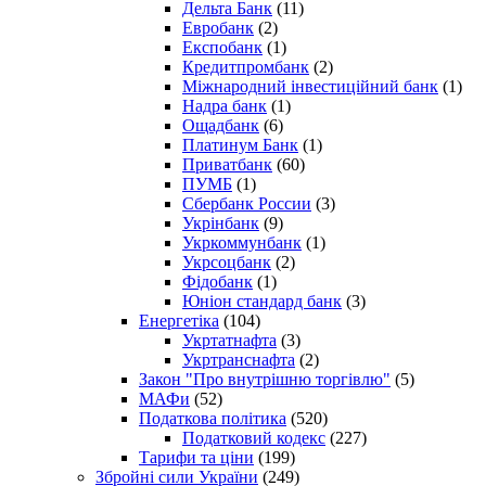
Дельта Банк
(11)
Евробанк
(2)
Експобанк
(1)
Кредитпромбанк
(2)
Міжнародний інвестиційний банк
(1)
Надра банк
(1)
Ощадбанк
(6)
Платинум Банк
(1)
Приватбанк
(60)
ПУМБ
(1)
Сбербанк России
(3)
Укрінбанк
(9)
Укркоммунбанк
(1)
Укрсоцбанк
(2)
Фідобанк
(1)
Юніон стандард банк
(3)
Енергетіка
(104)
Укртатнафта
(3)
Укртранснафта
(2)
Закон "Про внутрішню торгівлю"
(5)
МАФи
(52)
Податкова політика
(520)
Податковий кодекс
(227)
Тарифи та ціни
(199)
Збройні сили України
(249)