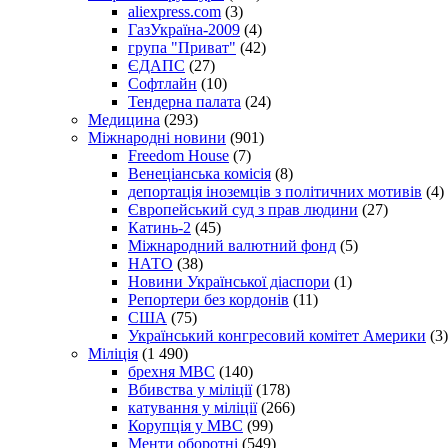
aliexpress.com
(3)
ГазУкраїна-2009
(4)
група "Приват"
(42)
ЄДАПС
(27)
Софтлайн
(10)
Тендерна палата
(24)
Медицина
(293)
Міжнародні новини
(901)
Freedom House
(7)
Венеціанська комісія
(8)
депортація іноземців з політичних мотивів
(4)
Європейський суд з прав людини
(27)
Катинь-2
(45)
Міжнародний валютний фонд
(5)
НАТО
(38)
Новини Української діаспори
(1)
Репортери без кордонів
(11)
США
(75)
Український конгресовий комітет Америки
(3)
Міліція
(1 490)
брехня МВС
(140)
Вбивства у міліції
(178)
катування у міліції
(266)
Корупція у МВС
(99)
Менти оборотні
(549)