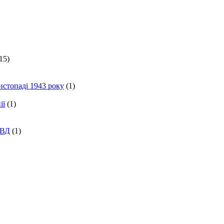
15)
истопаді 1943 року
(1)
ії
(1)
КВД
(1)