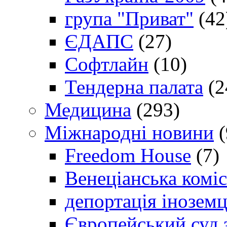
група "Приват"
(42
ЄДАПС
(27)
Софтлайн
(10)
Тендерна палата
(2
Медицина
(293)
Міжнародні новини
(
Freedom House
(7)
Венеціанська коміс
депортація іноземц
Європейський суд 