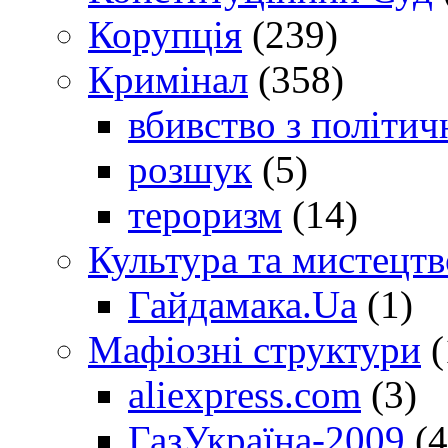
Корупція
(239)
Кримінал
(358)
вбивство з політич
розшук
(5)
тероризм
(14)
Культура та мистецтв
Гайдамака.Ua
(1)
Мафіозні структури
(
aliexpress.com
(3)
ГазУкраїна-2009
(4