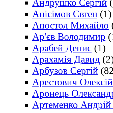
Андрушко Сергій
(
Анісімов Євген
(1)
Апостол Михайло
Ар'єв Володимир
(
Арабей Денис
(1)
Арахамія Давид
(2
Арбузов Сергій
(82
Арестович Олексі
Аронець Олександ
Артеменко Андрій