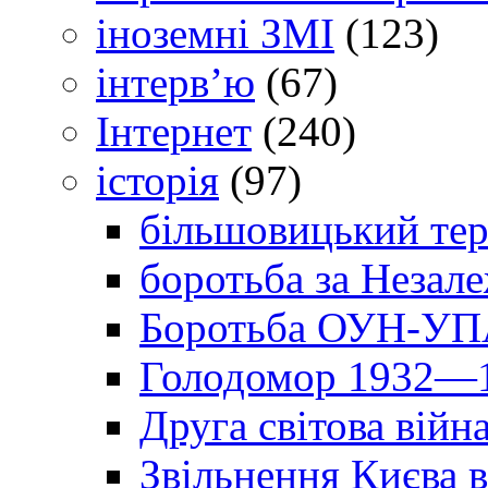
іноземні ЗМІ
(123)
інтерв’ю
(67)
Інтернет
(240)
історія
(97)
більшовицький тер
боротьба за Незал
Боротьба ОУН-УПА
Голодомор 1932—1
Друга світова війн
Звільнення Києва в