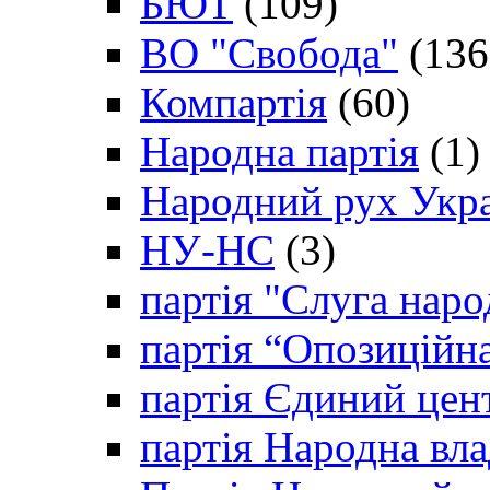
БЮТ
(109)
ВО "Свобода"
(136
Компартія
(60)
Народна партія
(1)
Народний рух Укр
НУ-НС
(3)
партія "Слуга наро
партія “Опозиційн
партія Єдиний цен
партія Народна вла