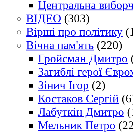
Центральна виборч
ВІДЕО
(303)
Вірші про політику
(
Вічна пам'ять
(220)
Гройсман Дмитро
Загиблі герої Євр
Зінич Ігор
(2)
Костаков Сергій
(6
Лабуткін Дмитро
(
Мельник Петро
(22