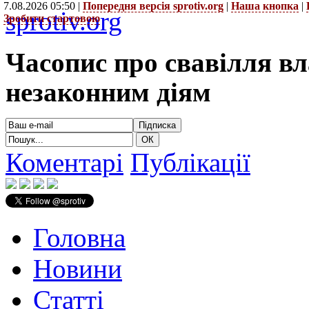
7.08.2026 05:50 |
Попередня версія sprotiv.org
|
Наша кнопка
|
sprotiv.org
Зробити стартовою
Часопис про свавілля в
незаконним діям
Коментарі
Публікації
Головна
Новини
Статті