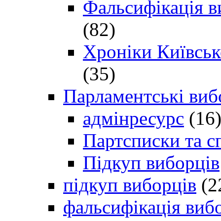
Фальсифікація в
(82)
Хроніки Київсько
(35)
Парламентські виб
адмінресурс
(16
Партсписки та с
Підкуп виборців
підкуп виборців
(2
фальсифікація виб