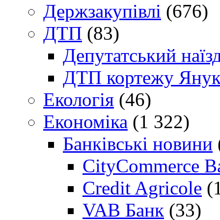
Держзакупівлі
(676)
ДТП
(83)
Депутатський наїз
ДТП кортежу Янук
Екологія
(46)
Економіка
(1 322)
Банківські новини
CityCommerce B
Credit Agricole
(
VAB Банк
(33)