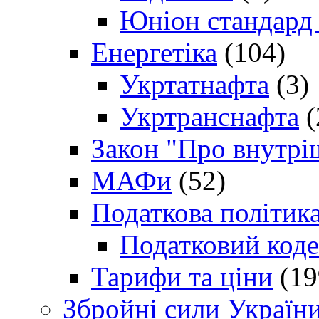
Юніон стандард
Енергетіка
(104)
Укртатнафта
(3)
Укртранснафта
(
Закон "Про внутрі
МАФи
(52)
Податкова політик
Податковий коде
Тарифи та ціни
(19
Збройні сили Україн