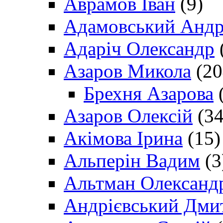
Аврамов Іван
(9)
Адамовський Андр
Адаріч Олександр
Азаров Микола
(20
Брехня Азарова
(
Азаров Олексій
(34
Акімова Ірина
(15)
Альперін Вадим
(3
Альтман Олександ
Андрієвський Дми