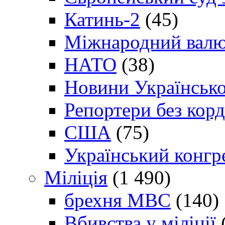
Катинь-2
(45)
Міжнародний валю
НАТО
(38)
Новини Українсько
Репортери без корд
США
(75)
Український конгр
Міліція
(1 490)
брехня МВС
(140)
Вбивства у міліції