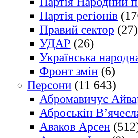
Партія Народний 
Партія регіонів
(17
Правий сектор
(27)
УДАР
(26)
Українська народна
Фронт змін
(6)
Персони
(11 643)
Абромавичус Айва
Аброськін В’ячесл
Аваков Арсен
(512