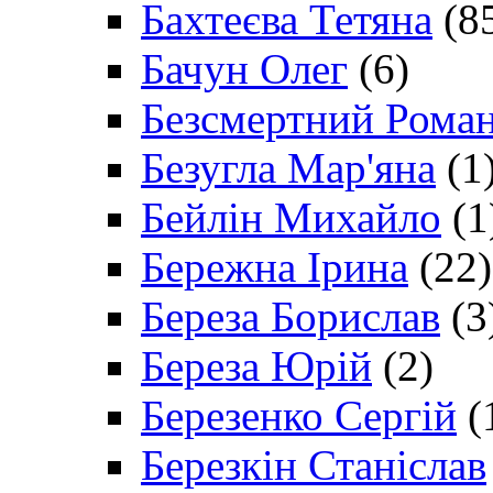
Бахтеєва Тетяна
(8
Бачун Олег
(6)
Безсмертний Рома
Безугла Мар'яна
(1
Бейлін Михайло
(1
Бережна Ірина
(22)
Береза Борислав
(3
Береза Юрій
(2)
Березенко Сергій
(
Березкін Станіслав