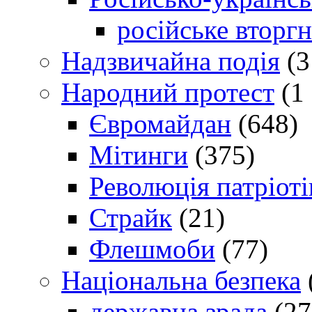
російське вторг
Надзвичайна подія
(3
Народний протест
(1 
Євромайдан
(648)
Мітинги
(375)
Революція патріоті
Страйк
(21)
Флешмоби
(77)
Національна безпека
державна зрада
(27