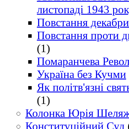
листопаді 1943 ро
Повстання декабри
Повстання проти д
(1)
Помаранчева Рево
Україна без Кучми
Як політв'язні св
(1)
Колонка Юрія Шеляж
Конституційний Суд