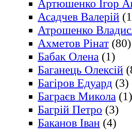
Артюшенко Ігор А
Асадчев Валерій
(1
Атрошенко Владис
Ахметов Рінат
(80)
Бабак Олена
(1)
Баганець Олексій
(
Багіров Едуард
(3)
Баграєв Микола
(1
Багрій Петро
(3)
Баканов Іван
(4)