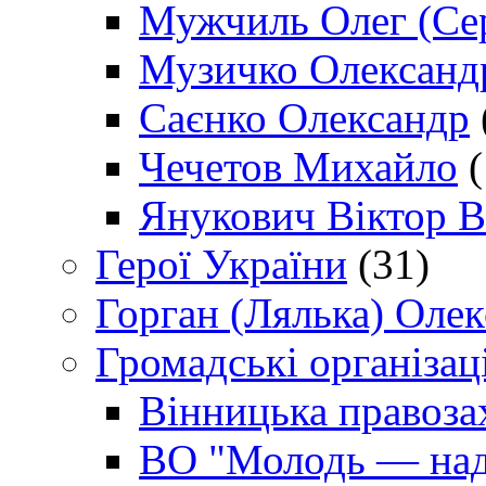
Мужчиль Олег (Сер
Музичко Олександ
Саєнко Олександр
Чечетов Михайло
(
Янукович Віктор В
Герої України
(31)
Горган (Лялька) Оле
Громадські організаці
Вінницька правоза
ВО "Молодь — над