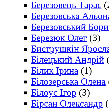
Березовець Тарас
(
Березовська Альон
Березовський Бори
Березюк Олег
(3)
Биструшкін Яросл
Білецький Андрій
(
Білик Ірина
(1)
Білозерська Олена
Білоус Ігор
(3)
Бірсан Олександр
(