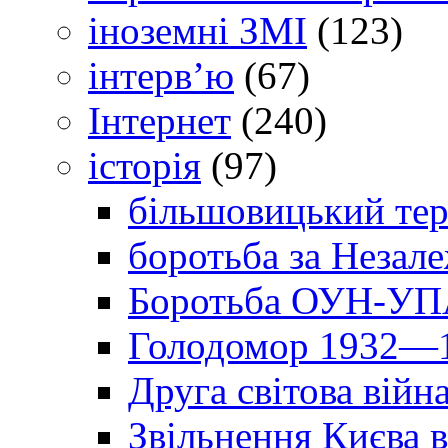
іноземні ЗМІ
(123)
інтерв’ю
(67)
Інтернет
(240)
історія
(97)
більшовицький тер
боротьба за Незал
Боротьба ОУН-УПА
Голодомор 1932—1
Друга світова війн
Звільнення Києва в