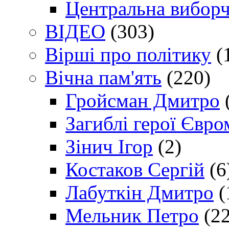
Центральна виборч
ВІДЕО
(303)
Вірші про політику
(
Вічна пам'ять
(220)
Гройсман Дмитро
Загиблі герої Євр
Зінич Ігор
(2)
Костаков Сергій
(6
Лабуткін Дмитро
(
Мельник Петро
(22