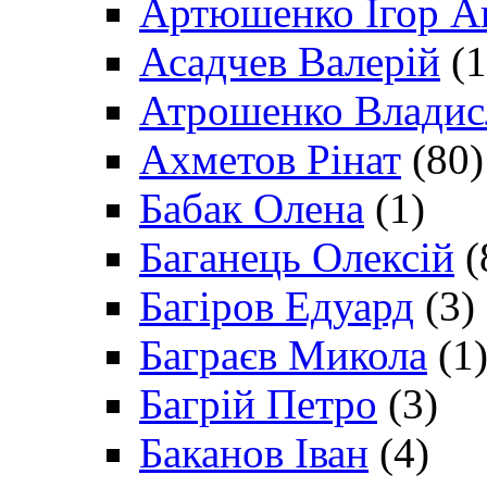
Артюшенко Ігор А
Асадчев Валерій
(1
Атрошенко Владис
Ахметов Рінат
(80)
Бабак Олена
(1)
Баганець Олексій
(
Багіров Едуард
(3)
Баграєв Микола
(1
Багрій Петро
(3)
Баканов Іван
(4)