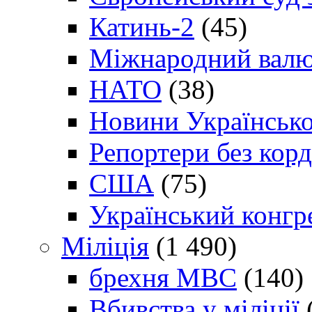
Катинь-2
(45)
Міжнародний валю
НАТО
(38)
Новини Українсько
Репортери без корд
США
(75)
Український конгр
Міліція
(1 490)
брехня МВС
(140)
Вбивства у міліції