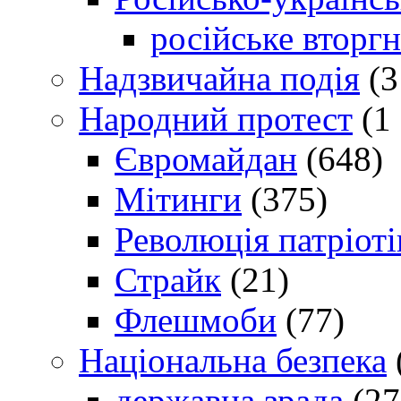
російське вторг
Надзвичайна подія
(3
Народний протест
(1 
Євромайдан
(648)
Мітинги
(375)
Революція патріоті
Страйк
(21)
Флешмоби
(77)
Національна безпека
державна зрада
(27