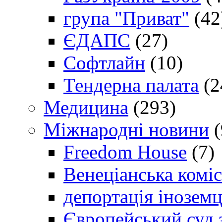
група "Приват"
(42
ЄДАПС
(27)
Софтлайн
(10)
Тендерна палата
(2
Медицина
(293)
Міжнародні новини
(
Freedom House
(7)
Венеціанська коміс
депортація іноземц
Європейський суд 