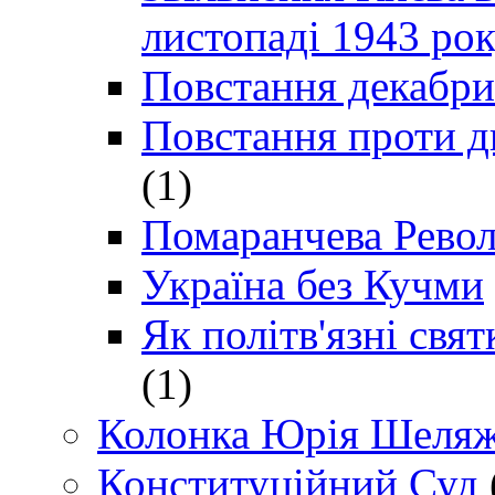
листопаді 1943 ро
Повстання декабри
Повстання проти д
(1)
Помаранчева Рево
Україна без Кучми
Як політв'язні св
(1)
Колонка Юрія Шеляж
Конституційний Суд