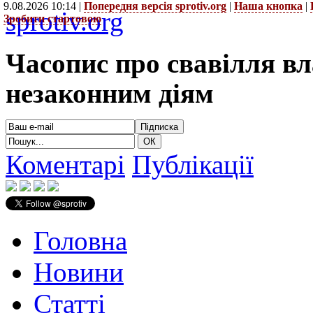
9.08.2026 10:14 |
Попередня версія sprotiv.org
|
Наша кнопка
|
sprotiv.org
Зробити стартовою
Часопис про свавілля в
незаконним діям
Коментарі
Публікації
Головна
Новини
Статті