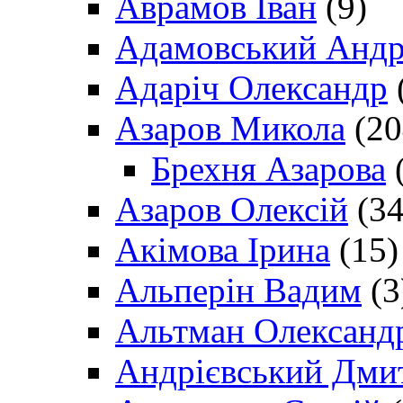
Аврамов Іван
(9)
Адамовський Андр
Адаріч Олександр
Азаров Микола
(20
Брехня Азарова
(
Азаров Олексій
(34
Акімова Ірина
(15)
Альперін Вадим
(3
Альтман Олександ
Андрієвський Дми