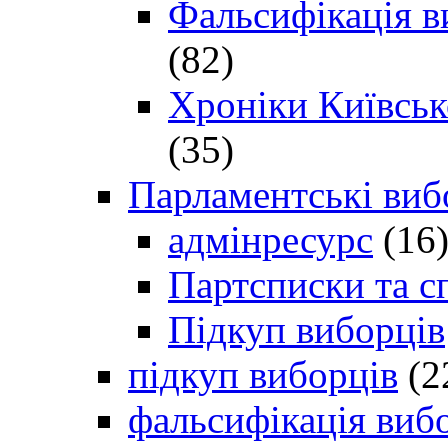
Фальсифікація в
(82)
Хроніки Київсько
(35)
Парламентські виб
адмінресурс
(16
Партсписки та с
Підкуп виборців
підкуп виборців
(2
фальсифікація виб