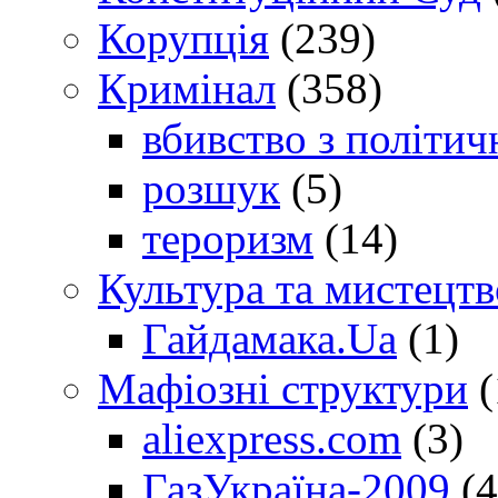
Корупція
(239)
Кримінал
(358)
вбивство з політич
розшук
(5)
тероризм
(14)
Культура та мистецтв
Гайдамака.Ua
(1)
Мафіозні структури
(
aliexpress.com
(3)
ГазУкраїна-2009
(4