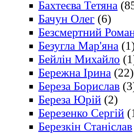
Бахтеєва Тетяна
(8
Бачун Олег
(6)
Безсмертний Рома
Безугла Мар'яна
(1
Бейлін Михайло
(1
Бережна Ірина
(22)
Береза Борислав
(3
Береза Юрій
(2)
Березенко Сергій
(
Березкін Станіслав