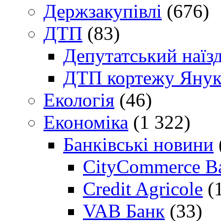
Держзакупівлі
(676)
ДТП
(83)
Депутатський наїз
ДТП кортежу Янук
Екологія
(46)
Економіка
(1 322)
Банківські новини
CityCommerce B
Credit Agricole
(
VAB Банк
(33)