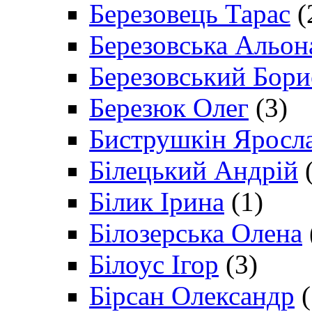
Березовець Тарас
(
Березовська Альон
Березовський Бори
Березюк Олег
(3)
Биструшкін Яросл
Білецький Андрій
(
Білик Ірина
(1)
Білозерська Олена
Білоус Ігор
(3)
Бірсан Олександр
(