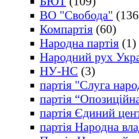
БЮТ
(109)
ВО "Свобода"
(136
Компартія
(60)
Народна партія
(1)
Народний рух Укр
НУ-НС
(3)
партія "Слуга наро
партія “Опозиційн
партія Єдиний цен
партія Народна вла