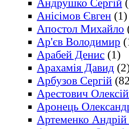
Андрушко Сергій
(
Анісімов Євген
(1)
Апостол Михайло
Ар'єв Володимир
(
Арабей Денис
(1)
Арахамія Давид
(2
Арбузов Сергій
(82
Арестович Олексі
Аронець Олександ
Артеменко Андрій