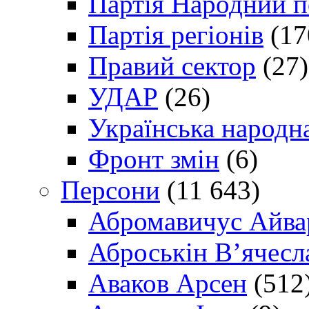
Партія Народний 
Партія регіонів
(17
Правий сектор
(27)
УДАР
(26)
Українська народна
Фронт змін
(6)
Персони
(11 643)
Абромавичус Айва
Аброськін В’ячесл
Аваков Арсен
(512