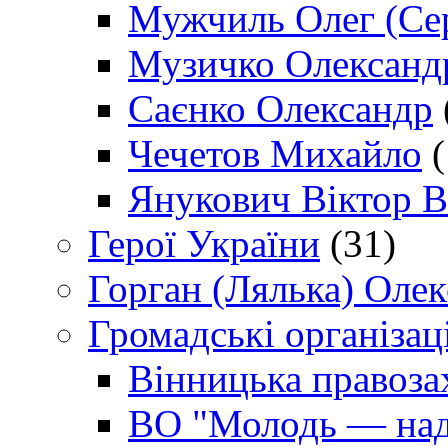
Мужчиль Олег (Сер
Музичко Олександ
Саєнко Олександр
Чечетов Михайло
(
Янукович Віктор В
Герої України
(31)
Горган (Лялька) Оле
Громадські організаці
Вінницька правоза
ВО "Молодь — над