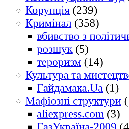
Корупція
(239)
Кримінал
(358)
вбивство з політич
розшук
(5)
тероризм
(14)
Культура та мистецтв
Гайдамака.Ua
(1)
Мафіозні структури
(
aliexpress.com
(3)
ГазУкраїна-2009
(4