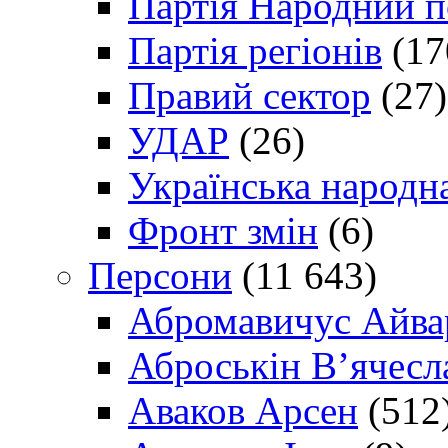
Партія Народний 
Партія регіонів
(17
Правий сектор
(27)
УДАР
(26)
Українська народна
Фронт змін
(6)
Персони
(11 643)
Абромавичус Айва
Аброськін В’ячесл
Аваков Арсен
(512