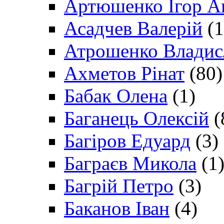
Артюшенко Ігор А
Асадчев Валерій
(1
Атрошенко Владис
Ахметов Рінат
(80)
Бабак Олена
(1)
Баганець Олексій
(
Багіров Едуард
(3)
Баграєв Микола
(1
Багрій Петро
(3)
Баканов Іван
(4)