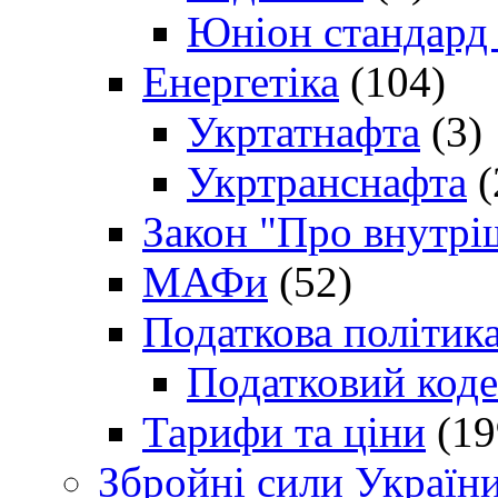
Юніон стандард
Енергетіка
(104)
Укртатнафта
(3)
Укртранснафта
(
Закон "Про внутрі
МАФи
(52)
Податкова політик
Податковий коде
Тарифи та ціни
(19
Збройні сили Україн