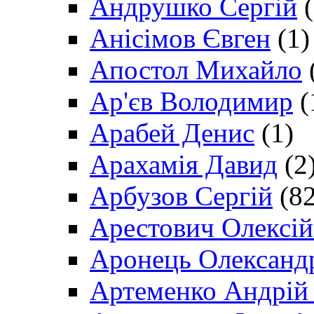
Андрушко Сергій
(
Анісімов Євген
(1)
Апостол Михайло
Ар'єв Володимир
(
Арабей Денис
(1)
Арахамія Давид
(2
Арбузов Сергій
(82
Арестович Олексі
Аронець Олександ
Артеменко Андрій