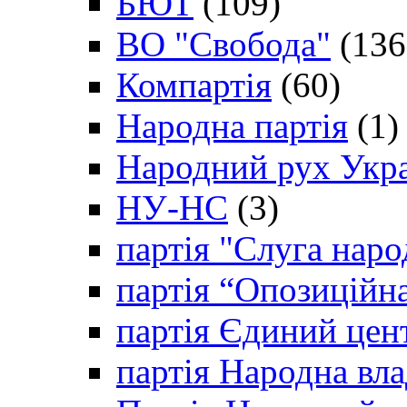
БЮТ
(109)
ВО "Свобода"
(136
Компартія
(60)
Народна партія
(1)
Народний рух Укр
НУ-НС
(3)
партія "Слуга наро
партія “Опозиційн
партія Єдиний цен
партія Народна вла