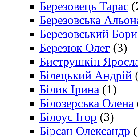
Березовець Тарас
(
Березовська Альон
Березовський Бори
Березюк Олег
(3)
Биструшкін Яросл
Білецький Андрій
(
Білик Ірина
(1)
Білозерська Олена
Білоус Ігор
(3)
Бірсан Олександр
(