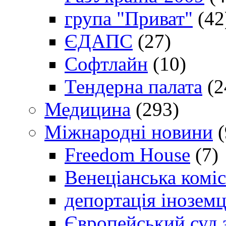
група "Приват"
(42
ЄДАПС
(27)
Софтлайн
(10)
Тендерна палата
(2
Медицина
(293)
Міжнародні новини
(
Freedom House
(7)
Венеціанська коміс
депортація іноземц
Європейський суд 