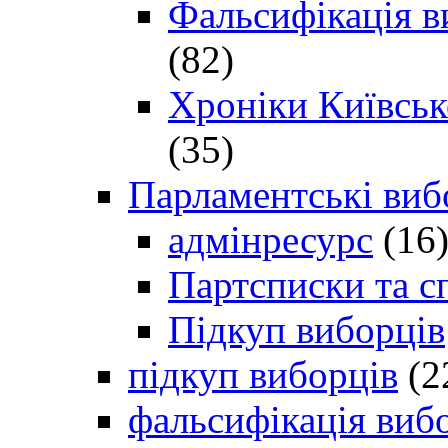
Фальсифікація в
(82)
Хроніки Київсько
(35)
Парламентські виб
адмінресурс
(16
Партсписки та с
Підкуп виборців
підкуп виборців
(2
фальсифікація виб