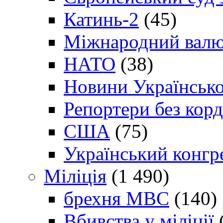
Катинь-2
(45)
Міжнародний валю
НАТО
(38)
Новини Українсько
Репортери без корд
США
(75)
Український конгр
Міліція
(1 490)
брехня МВС
(140)
Вбивства у міліції