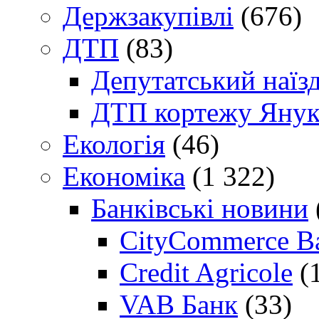
Держзакупівлі
(676)
ДТП
(83)
Депутатський наїз
ДТП кортежу Янук
Екологія
(46)
Економіка
(1 322)
Банківські новини
CityCommerce B
Credit Agricole
(
VAB Банк
(33)