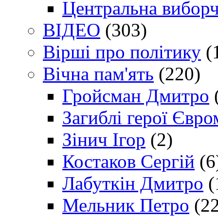
Центральна виборч
ВІДЕО
(303)
Вірші про політику
(
Вічна пам'ять
(220)
Гройсман Дмитро
Загиблі герої Євр
Зінич Ігор
(2)
Костаков Сергій
(6
Лабуткін Дмитро
(
Мельник Петро
(22