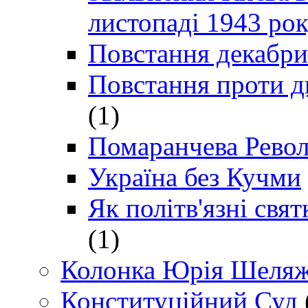
листопаді 1943 ро
Повстання декабри
Повстання проти д
(1)
Помаранчева Рево
Україна без Кучми
Як політв'язні св
(1)
Колонка Юрія Шеляж
Конституційний Суд