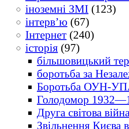
іноземні ЗМІ
(123)
інтерв’ю
(67)
Інтернет
(240)
історія
(97)
більшовицький тер
боротьба за Незал
Боротьба ОУН-УПА
Голодомор 1932—1
Друга світова війн
Звільнення Києва в