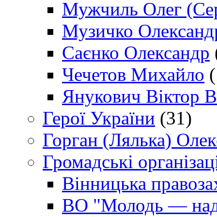
Мужчиль Олег (Сер
Музичко Олександ
Саєнко Олександр
Чечетов Михайло
(
Янукович Віктор В
Герої України
(31)
Горган (Лялька) Оле
Громадські організаці
Вінницька правоза
ВО "Молодь — над