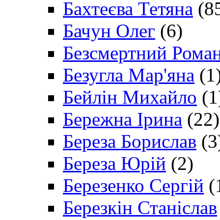
Бахтеєва Тетяна
(8
Бачун Олег
(6)
Безсмертний Рома
Безугла Мар'яна
(1
Бейлін Михайло
(1
Бережна Ірина
(22)
Береза Борислав
(3
Береза Юрій
(2)
Березенко Сергій
(
Березкін Станіслав