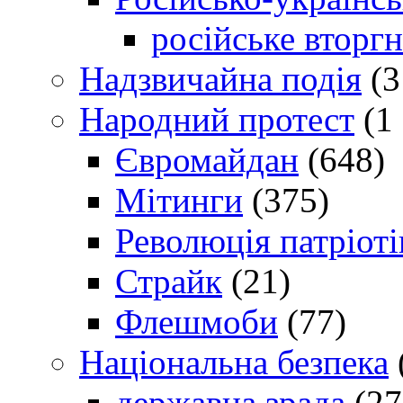
російське вторг
Надзвичайна подія
(3
Народний протест
(1 
Євромайдан
(648)
Мітинги
(375)
Революція патріоті
Страйк
(21)
Флешмоби
(77)
Національна безпека
державна зрада
(27