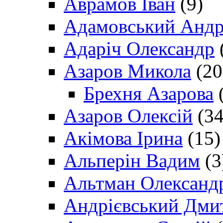
Аврамов Іван
(9)
Адамовський Андр
Адаріч Олександр
Азаров Микола
(20
Брехня Азарова
(
Азаров Олексій
(34
Акімова Ірина
(15)
Альперін Вадим
(3
Альтман Олександ
Андрієвський Дми