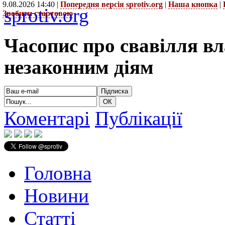
9.08.2026 14:40 |
Попередня версія sprotiv.org
|
Наша кнопка
|
sprotiv.org
Зробити стартовою
Часопис про свавілля в
незаконним діям
Коментарі
Публікації
Головна
Новини
Статті