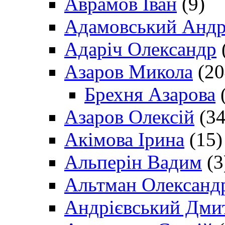
Аврамов Іван
(9)
Адамовський Андр
Адаріч Олександр
Азаров Микола
(20
Брехня Азарова
(
Азаров Олексій
(34
Акімова Ірина
(15)
Альперін Вадим
(3
Альтман Олександ
Андрієвський Дми