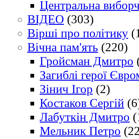
Центральна виборч
ВІДЕО
(303)
Вірші про політику
(
Вічна пам'ять
(220)
Гройсман Дмитро
Загиблі герої Євр
Зінич Ігор
(2)
Костаков Сергій
(6
Лабуткін Дмитро
(
Мельник Петро
(22