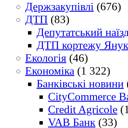
Держзакупівлі
(676)
ДТП
(83)
Депутатський наїз
ДТП кортежу Янук
Екологія
(46)
Економіка
(1 322)
Банківські новини
CityCommerce B
Credit Agricole
(
VAB Банк
(33)