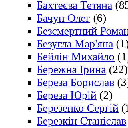
Бахтеєва Тетяна
(8
Бачун Олег
(6)
Безсмертний Рома
Безугла Мар'яна
(1
Бейлін Михайло
(1
Бережна Ірина
(22)
Береза Борислав
(3
Береза Юрій
(2)
Березенко Сергій
(
Березкін Станіслав