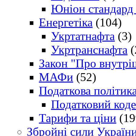
Юніон стандард
Енергетіка
(104)
Укртатнафта
(3)
Укртранснафта
(
Закон "Про внутрі
МАФи
(52)
Податкова політик
Податковий коде
Тарифи та ціни
(19
Збройні сили Україн