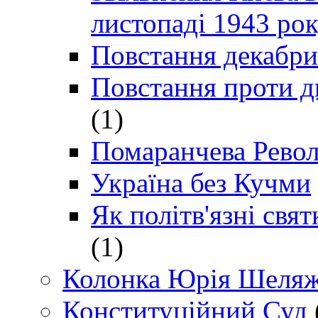
листопаді 1943 ро
Повстання декабри
Повстання проти д
(1)
Помаранчева Рево
Україна без Кучми
Як політв'язні св
(1)
Колонка Юрія Шеляж
Конституційний Суд