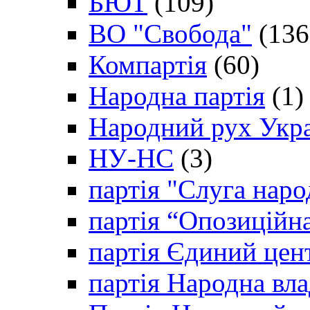
БЮТ
(109)
ВО "Свобода"
(136
Компартія
(60)
Народна партія
(1)
Народний рух Укр
НУ-НС
(3)
партія "Слуга наро
партія “Опозиційн
партія Єдиний цен
партія Народна вла