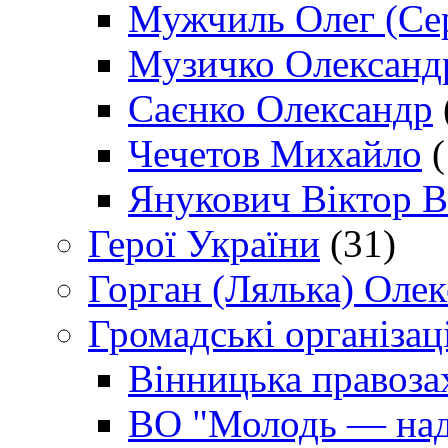
Мужчиль Олег (Сер
Музичко Олександ
Саєнко Олександр
Чечетов Михайло
(
Янукович Віктор В
Герої України
(31)
Горган (Лялька) Оле
Громадські організаці
Вінницька правоза
ВО "Молодь — над