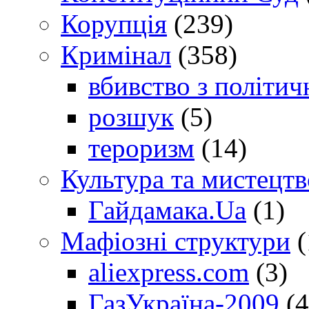
Корупція
(239)
Кримінал
(358)
вбивство з політич
розшук
(5)
тероризм
(14)
Культура та мистецтв
Гайдамака.Ua
(1)
Мафіозні структури
(
aliexpress.com
(3)
ГазУкраїна-2009
(4