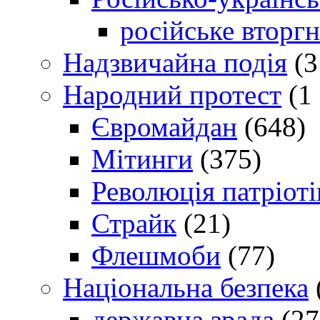
російське вторг
Надзвичайна подія
(3
Народний протест
(1 
Євромайдан
(648)
Мітинги
(375)
Революція патріоті
Страйк
(21)
Флешмоби
(77)
Національна безпека
державна зрада
(27