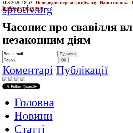
9.08.2026 18:53 |
Попередня версія sprotiv.org
|
Наша кнопка
|
sprotiv.org
Зробити стартовою
Часопис про свавілля в
незаконним діям
Коментарі
Публікації
Головна
Новини
Статті