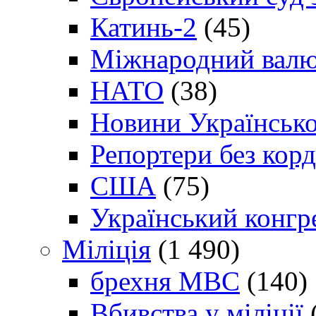
Катинь-2
(45)
Міжнародний валю
НАТО
(38)
Новини Українсько
Репортери без корд
США
(75)
Український конгр
Міліція
(1 490)
брехня МВС
(140)
Вбивства у міліції