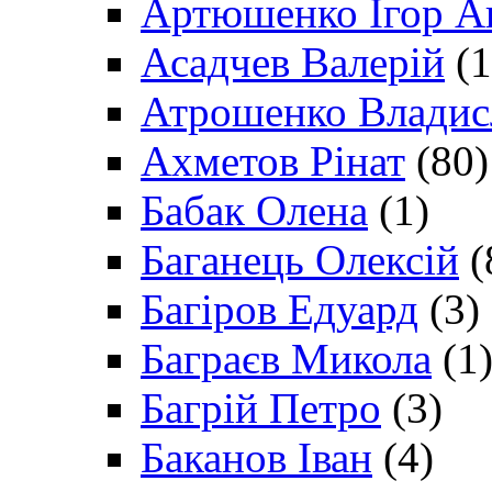
Артюшенко Ігор А
Асадчев Валерій
(1
Атрошенко Владис
Ахметов Рінат
(80)
Бабак Олена
(1)
Баганець Олексій
(
Багіров Едуард
(3)
Баграєв Микола
(1
Багрій Петро
(3)
Баканов Іван
(4)