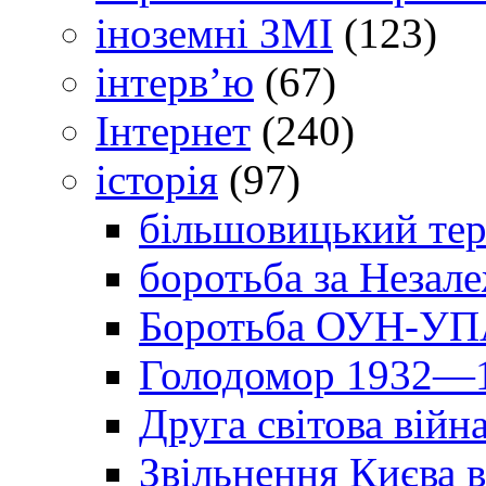
іноземні ЗМІ
(123)
інтерв’ю
(67)
Інтернет
(240)
історія
(97)
більшовицький тер
боротьба за Незал
Боротьба ОУН-УПА
Голодомор 1932—1
Друга світова війн
Звільнення Києва в