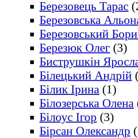
Березовець Тарас
(
Березовська Альон
Березовський Бори
Березюк Олег
(3)
Биструшкін Яросл
Білецький Андрій
(
Білик Ірина
(1)
Білозерська Олена
Білоус Ігор
(3)
Бірсан Олександр
(