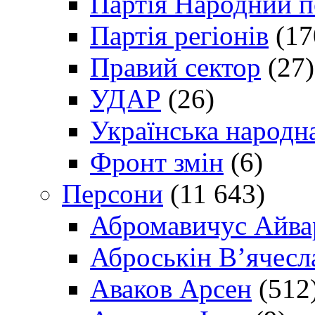
Партія Народний 
Партія регіонів
(17
Правий сектор
(27)
УДАР
(26)
Українська народна
Фронт змін
(6)
Персони
(11 643)
Абромавичус Айва
Аброськін В’ячесл
Аваков Арсен
(512