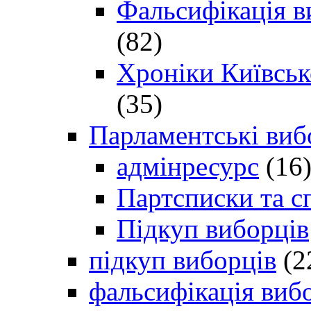
Фальсифікація в
(82)
Хроніки Київсько
(35)
Парламентські виб
адмінресурс
(16
Партсписки та с
Підкуп виборців
підкуп виборців
(2
фальсифікація виб