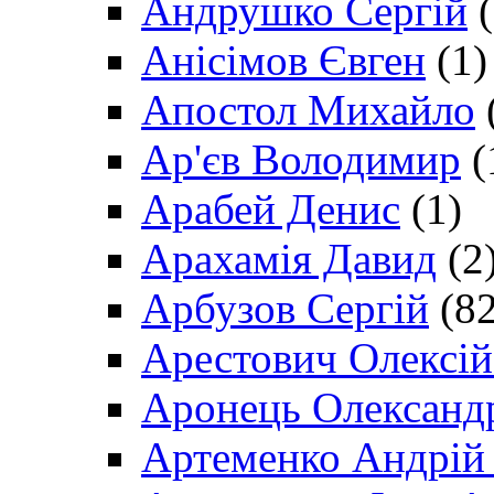
Андрушко Сергій
(
Анісімов Євген
(1)
Апостол Михайло
Ар'єв Володимир
(
Арабей Денис
(1)
Арахамія Давид
(2
Арбузов Сергій
(82
Арестович Олексі
Аронець Олександ
Артеменко Андрій