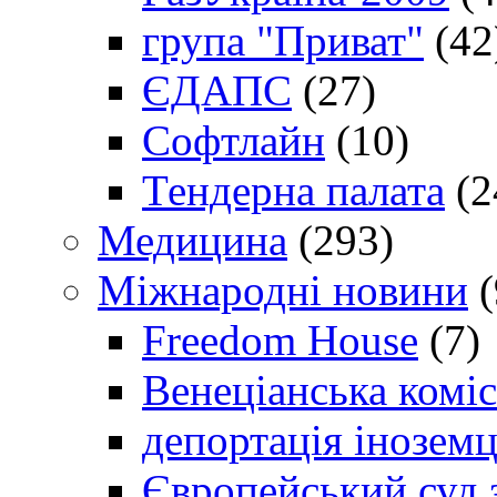
група "Приват"
(42
ЄДАПС
(27)
Софтлайн
(10)
Тендерна палата
(2
Медицина
(293)
Міжнародні новини
(
Freedom House
(7)
Венеціанська коміс
депортація іноземц
Європейський суд 