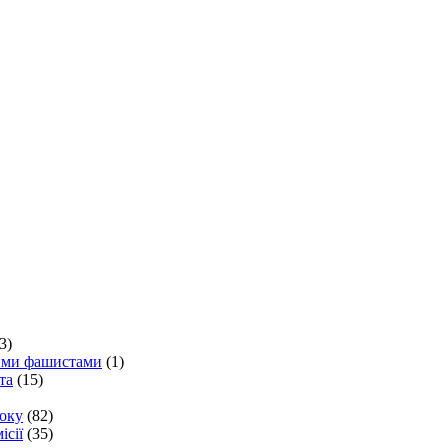
3)
кими фашистами
(1)
та
(15)
року
(82)
ісії
(35)