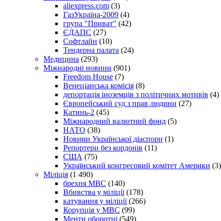
aliexpress.com
(3)
ГазУкраїна-2009
(4)
група "Приват"
(42)
ЄДАПС
(27)
Софтлайн
(10)
Тендерна палата
(24)
Медицина
(293)
Міжнародні новини
(901)
Freedom House
(7)
Венеціанська комісія
(8)
депортація іноземців з політичних мотивів
(4)
Європейський суд з прав людини
(27)
Катинь-2
(45)
Міжнародний валютний фонд
(5)
НАТО
(38)
Новини Української діаспори
(1)
Репортери без кордонів
(11)
США
(75)
Український конгресовий комітет Америки
(3)
Міліція
(1 490)
брехня МВС
(140)
Вбивства у міліції
(178)
катування у міліції
(266)
Корупція у МВС
(99)
Менти оборотні
(549)