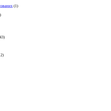
есованих
(1)
)
43)
2)