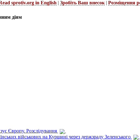
Read sprotiv.org in English
|
Зробіть Ваш внесок
|
Розміщення р
нним діям
изує Європу. Розслідування
раїнських військових на Курщині через держзраду Зеленського