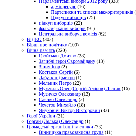
Парламентські вибори 2012 року
(338)
адмінресурс
(16)
Партсписки та списки мажоритарників
(
Підкуп виборців
(75)
підкуп виборців
(22)
фальсифікація виборів
(91)
Центральна виборча комісія
(62)
ВІДЕО
(303)
Вірші про політику
(109)
Вічна пам'ять
(220)
Гройсман Дмитро
(28)
Загиблі герої Євромайдану
(13)
Зінич Ігор
(2)
Костаков Сергій
(6)
Лабуткін Дмитро
(1)
Мельник Петро
(22)
Мужчиль Олег (Сергій Аміров) Лісник
(16)
Музичко Олександр
(13)
Саєнко Олександр
(2)
Чечетов Михайло
(18)
Янукович Віктор Вікторович
(33)
Герої України
(31)
Горган (Лялька) Олександр
(1)
Громадські організації та спілки
(73)
Вінницька правозахисна група
(11)