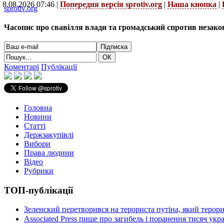
8.08.2026 07:46 |
Попередня версія sprotiv.org
|
Наша кнопка
|
sprotiv.org
Часопис про свавілля влади та громадський спротив незако
Коментарі
Публікації
Головна
Новини
Статті
Держзакупівлі
Вибори
Права людини
Відео
Рубрики
ТОП-публікації
Зеленский перетворився на терориста путіна, який терор
Associated Press пише про загибель і поранення тисяч ук