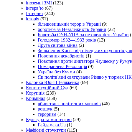
іноземні ЗМІ
(123)
інтерв’ю
(67)
Інтернет
(240)
історія
(97)
більшовицький терор в Україні
(9)
боротьба за Незалежність України
(22)
Боротьба ОУН-УПА за незалежність України
(
Голодомор 1932—1933 років
(13)
Друга світова війна
(2)
Звільнення Києва від німецьких окупантів у л
Повстання декабристів
(1)
Повстання проти диктатора Чаушеску у Румун
Помаранчева Революція
(9)
Україна без Кучми
(4)
Як політв'язні святкували Різдво у тюрмах Н
Колонка Юрія Шеляженка
(69)
Конституційний Суд
(69)
Корупція
(239)
Кримінал
(358)
вбивство з політичних мотивів
(46)
розшук
(5)
тероризм
(14)
Культура та мистецтво
(29)
Гайдамака.Ua
(1)
Мафіозні структури
(115)