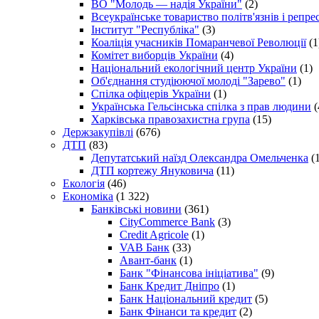
ВО "Молодь — надія України"
(2)
Всеукраїнське товариство політв'язнів і репр
Інститут "Республіка"
(3)
Коаліція учасників Помаранчевої Революції
(1
Комітет виборців України
(4)
Національний екологічний центр України
(1)
Об'єднання студіюючої молоді "Зарево"
(1)
Спілка офіцерів України
(1)
Українська Гельсінська спілка з прав людини
(
Харківська правозахистна група
(15)
Держзакупівлі
(676)
ДТП
(83)
Депутатський наїзд Олександра Омельченка
(1
ДТП кортежу Януковича
(11)
Екологія
(46)
Економіка
(1 322)
Банківські новини
(361)
CityCommerce Bank
(3)
Credit Agricole
(1)
VAB Банк
(33)
Авант-банк
(1)
Банк "Фінансова ініціатива"
(9)
Банк Кредит Дніпро
(1)
Банк Національний кредит
(5)
Банк Фінанси та кредит
(2)