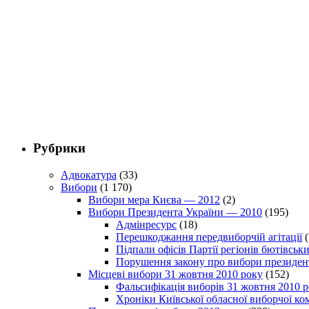
Рубрики
Адвокатура
(33)
Вибори
(1 170)
Вибори мера Києва — 2012
(2)
Вибори Президента України — 2010
(195)
Адмінресурс
(18)
Перешкоджання передвиборчій агітації
(
Підпали офісів Партії регіонів бютівсь
Порушення закону про вибори президен
Місцеві вибори 31 жовтня 2010 року
(152)
Фальсифікація виборів 31 жовтня 2010 
Хроніки Київської обласної виборчої ком