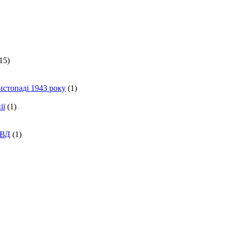
15)
истопаді 1943 року
(1)
ії
(1)
КВД
(1)