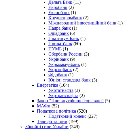
Дельта Банк
(11)
Евробанк
(2)
Експобанк
(1)
Кредитпромбанк
(2)
Міжнародний інвестиційний банк
(1)
Надра банк
(1)
Ощадбанк
(6)
Платинум Банк
(1)
Приватбанк
(60)
ПУМБ
(1)
Сбербанк России
(3)
Укрінбанк
(9)
Укркоммунбанк
(1)
Укрсоцбанк
(2)
Фідобанк
(1)
Юніон стандард банк
(3)
Енергетіка
(104)
Укртатнафта
(3)
Укртранснафта
(2)
Закон "Про внутрішню торгівлю"
(5)
МАФи
(52)
Податкова політика
(520)
Податковий кодекс
(227)
Тарифи та ціни
(199)
Збройні сили України
(249)