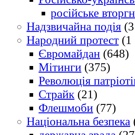
російське вторг
Надзвичайна подія
(3
Народний протест
(1 
Євромайдан
(648)
Мітинги
(375)
Революція патріоті
Страйк
(21)
Флешмоби
(77)
Національна безпека
державна зрада
(27