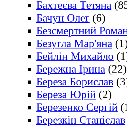
Бахтеєва Тетяна
(8
Бачун Олег
(6)
Безсмертний Рома
Безугла Мар'яна
(1
Бейлін Михайло
(1
Бережна Ірина
(22)
Береза Борислав
(3
Береза Юрій
(2)
Березенко Сергій
(
Березкін Станіслав