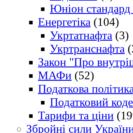
Юніон стандард
Енергетіка
(104)
Укртатнафта
(3)
Укртранснафта
(
Закон "Про внутрі
МАФи
(52)
Податкова політик
Податковий коде
Тарифи та ціни
(19
Збройні сили Україн