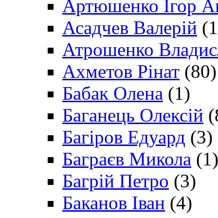
Артюшенко Ігор А
Асадчев Валерій
(1
Атрошенко Владис
Ахметов Рінат
(80)
Бабак Олена
(1)
Баганець Олексій
(
Багіров Едуард
(3)
Баграєв Микола
(1
Багрій Петро
(3)
Баканов Іван
(4)