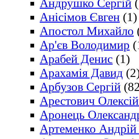
Андрушко Сергій
(
Анісімов Євген
(1)
Апостол Михайло
Ар'єв Володимир
(
Арабей Денис
(1)
Арахамія Давид
(2
Арбузов Сергій
(82
Арестович Олексі
Аронець Олександ
Артеменко Андрій