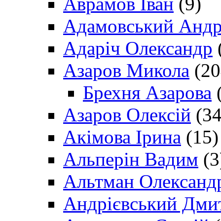
Аврамов Іван
(9)
Адамовський Андр
Адаріч Олександр
Азаров Микола
(20
Брехня Азарова
(
Азаров Олексій
(34
Акімова Ірина
(15)
Альперін Вадим
(3
Альтман Олександ
Андрієвський Дми