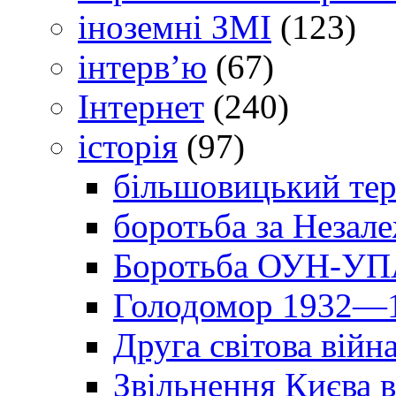
іноземні ЗМІ
(123)
інтерв’ю
(67)
Інтернет
(240)
історія
(97)
більшовицький тер
боротьба за Незал
Боротьба ОУН-УПА
Голодомор 1932—1
Друга світова війн
Звільнення Києва в