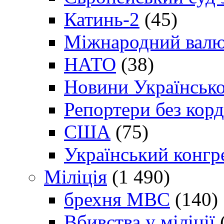
Катинь-2
(45)
Міжнародний валю
НАТО
(38)
Новини Українсько
Репортери без корд
США
(75)
Український конгр
Міліція
(1 490)
брехня МВС
(140)
Вбивства у міліції