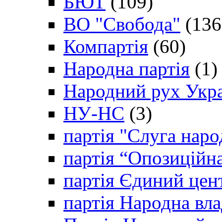
БЮТ
(109)
ВО "Свобода"
(136
Компартія
(60)
Народна партія
(1)
Народний рух Укр
НУ-НС
(3)
партія "Слуга наро
партія “Опозиційн
партія Єдиний цен
партія Народна вла