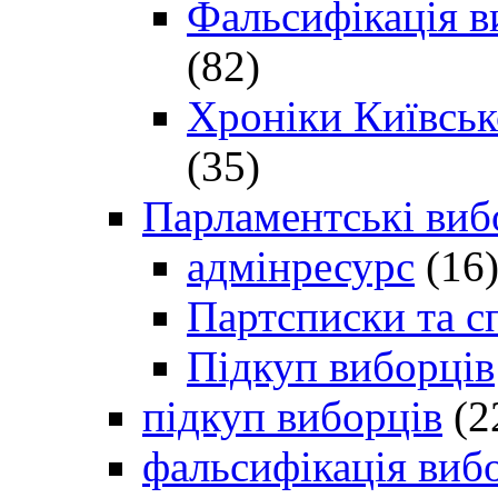
Фальсифікація в
(82)
Хроніки Київсько
(35)
Парламентські виб
адмінресурс
(16
Партсписки та с
Підкуп виборців
підкуп виборців
(2
фальсифікація виб