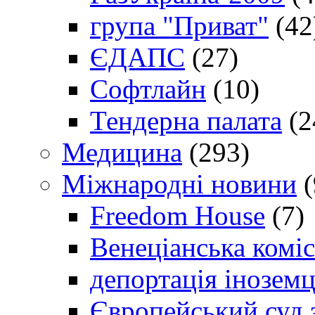
група "Приват"
(42
ЄДАПС
(27)
Софтлайн
(10)
Тендерна палата
(2
Медицина
(293)
Міжнародні новини
(
Freedom House
(7)
Венеціанська коміс
депортація іноземц
Європейський суд 