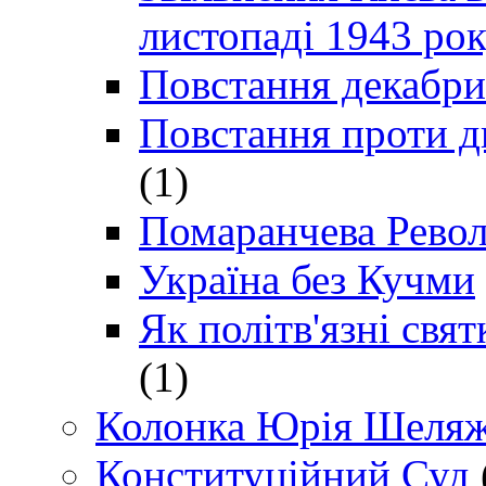
листопаді 1943 ро
Повстання декабри
Повстання проти д
(1)
Помаранчева Рево
Україна без Кучми
Як політв'язні св
(1)
Колонка Юрія Шеляж
Конституційний Суд