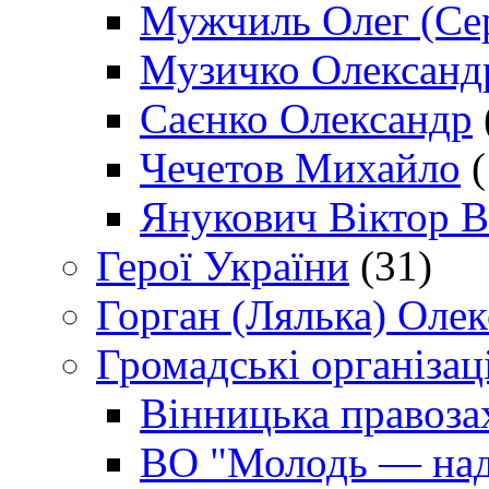
Мужчиль Олег (Сер
Музичко Олександ
Саєнко Олександр
Чечетов Михайло
(
Янукович Віктор В
Герої України
(31)
Горган (Лялька) Оле
Громадські організаці
Вінницька правоза
ВО "Молодь — над