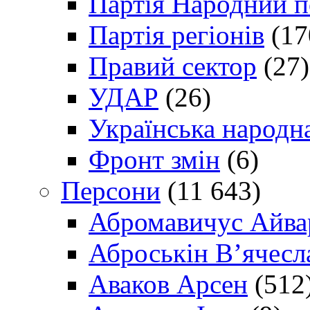
Партія Народний 
Партія регіонів
(17
Правий сектор
(27)
УДАР
(26)
Українська народна
Фронт змін
(6)
Персони
(11 643)
Абромавичус Айва
Аброськін В’ячесл
Аваков Арсен
(512