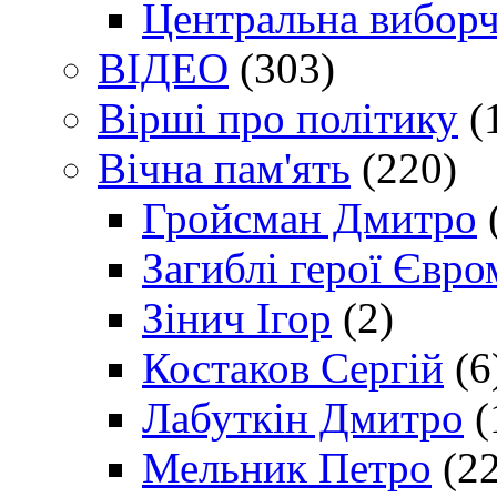
Центральна виборч
ВІДЕО
(303)
Вірші про політику
(
Вічна пам'ять
(220)
Гройсман Дмитро
Загиблі герої Євр
Зінич Ігор
(2)
Костаков Сергій
(6
Лабуткін Дмитро
(
Мельник Петро
(22