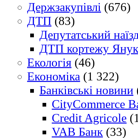
Держзакупівлі
(676)
ДТП
(83)
Депутатський наїз
ДТП кортежу Янук
Екологія
(46)
Економіка
(1 322)
Банківські новини
CityCommerce B
Credit Agricole
(
VAB Банк
(33)