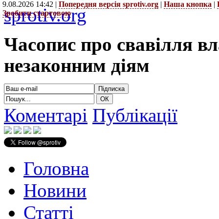
9.08.2026 14:42 |
Попередня версія sprotiv.org
|
Наша кнопка
|
sprotiv.org
Зробити стартовою
Часопис про свавілля в
незаконним діям
Коментарі
Публікації
Головна
Новини
Статті