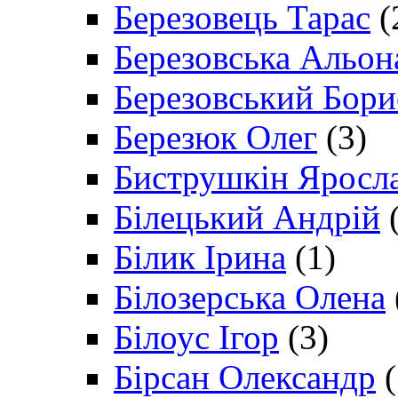
Березовець Тарас
(
Березовська Альон
Березовський Бори
Березюк Олег
(3)
Биструшкін Яросл
Білецький Андрій
(
Білик Ірина
(1)
Білозерська Олена
Білоус Ігор
(3)
Бірсан Олександр
(