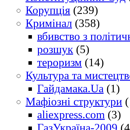
Корупція
(239)
Кримінал
(358)
вбивство з політич
розшук
(5)
тероризм
(14)
Культура та мистецтв
Гайдамака.Ua
(1)
Мафіозні структури
(
aliexpress.com
(3)
ГазУкраїна-2009
(4