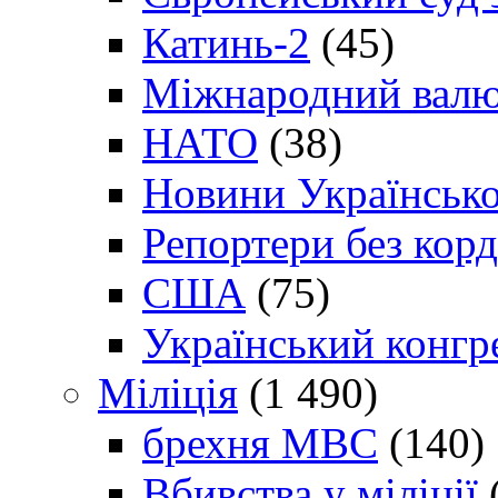
Катинь-2
(45)
Міжнародний валю
НАТО
(38)
Новини Українсько
Репортери без корд
США
(75)
Український конгр
Міліція
(1 490)
брехня МВС
(140)
Вбивства у міліції