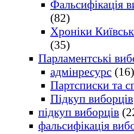
Фальсифікація в
(82)
Хроніки Київсько
(35)
Парламентські виб
адмінресурс
(16
Партсписки та с
Підкуп виборців
підкуп виборців
(2
фальсифікація виб