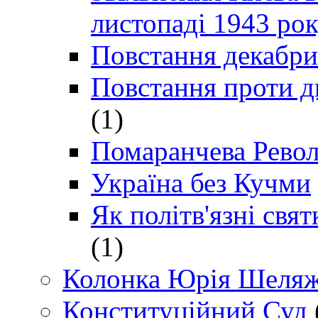
листопаді 1943 ро
Повстання декабри
Повстання проти д
(1)
Помаранчева Рево
Україна без Кучми
Як політв'язні св
(1)
Колонка Юрія Шеляж
Конституційний Суд