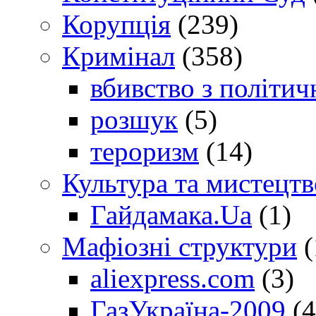
Корупція
(239)
Кримінал
(358)
вбивство з політич
розшук
(5)
тероризм
(14)
Культура та мистецтв
Гайдамака.Ua
(1)
Мафіозні структури
(
aliexpress.com
(3)
ГазУкраїна-2009
(4