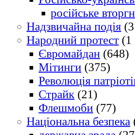
російське вторг
Надзвичайна подія
(3
Народний протест
(1 
Євромайдан
(648)
Мітинги
(375)
Революція патріоті
Страйк
(21)
Флешмоби
(77)
Національна безпека
державна зрада
(27