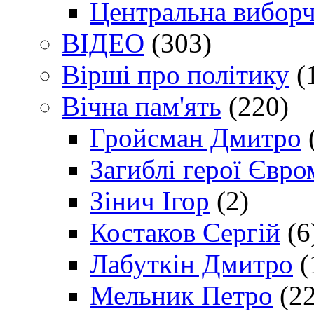
Центральна виборч
ВІДЕО
(303)
Вірші про політику
(
Вічна пам'ять
(220)
Гройсман Дмитро
Загиблі герої Євр
Зінич Ігор
(2)
Костаков Сергій
(6
Лабуткін Дмитро
(
Мельник Петро
(22