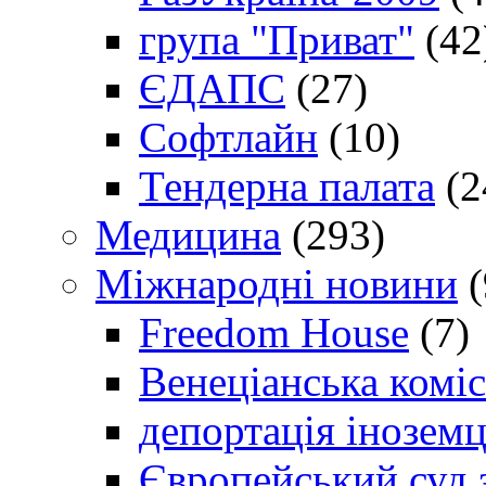
група "Приват"
(42
ЄДАПС
(27)
Софтлайн
(10)
Тендерна палата
(2
Медицина
(293)
Міжнародні новини
(
Freedom House
(7)
Венеціанська коміс
депортація іноземц
Європейський суд 