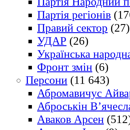
Партія Народний 
Партія регіонів
(17
Правий сектор
(27)
УДАР
(26)
Українська народна
Фронт змін
(6)
Персони
(11 643)
Абромавичус Айва
Аброськін В’ячесл
Аваков Арсен
(512