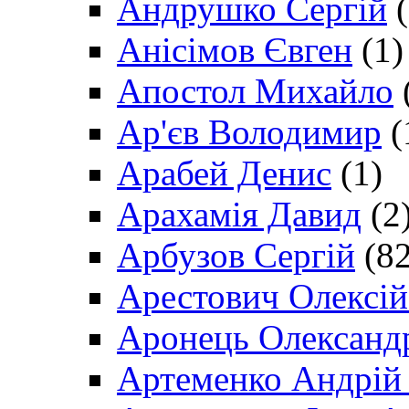
Андрушко Сергій
(
Анісімов Євген
(1)
Апостол Михайло
Ар'єв Володимир
(
Арабей Денис
(1)
Арахамія Давид
(2
Арбузов Сергій
(82
Арестович Олексі
Аронець Олександ
Артеменко Андрій