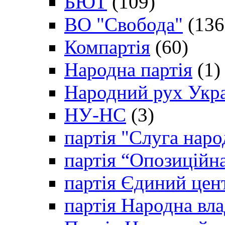
БЮТ
(109)
ВО "Свобода"
(136
Компартія
(60)
Народна партія
(1)
Народний рух Укр
НУ-НС
(3)
партія "Слуга наро
партія “Опозиційн
партія Єдиний цен
партія Народна вла