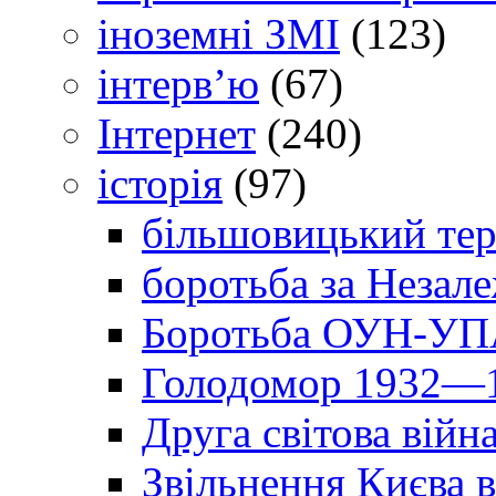
іноземні ЗМІ
(123)
інтерв’ю
(67)
Інтернет
(240)
історія
(97)
більшовицький тер
боротьба за Незал
Боротьба ОУН-УПА
Голодомор 1932—1
Друга світова війн
Звільнення Києва в