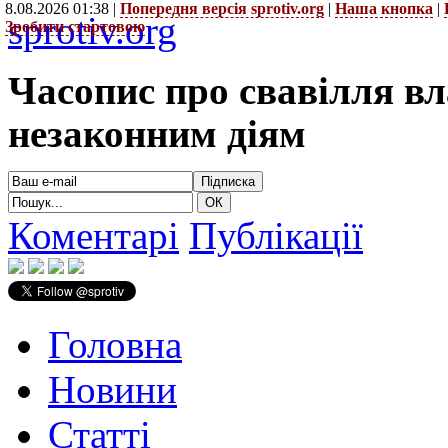
8.08.2026 01:38 |
Попередня версія sprotiv.org
|
Наша кнопка
|
sprotiv.org
Зробити стартовою
Часопис про свавілля в
незаконним діям
Коментарі
Публікації
Головна
Новини
Статті