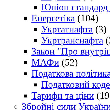
Юніон стандард
Енергетіка
(104)
Укртатнафта
(3)
Укртранснафта
(
Закон "Про внутрі
МАФи
(52)
Податкова політик
Податковий коде
Тарифи та ціни
(19
Збройні сили Україн