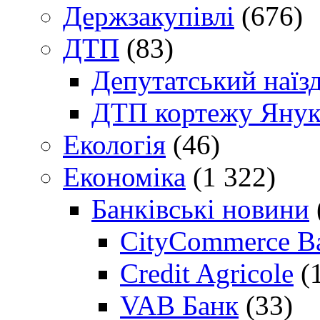
Держзакупівлі
(676)
ДТП
(83)
Депутатський наїз
ДТП кортежу Янук
Екологія
(46)
Економіка
(1 322)
Банківські новини
CityCommerce B
Credit Agricole
(
VAB Банк
(33)