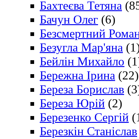
Бахтеєва Тетяна
(8
Бачун Олег
(6)
Безсмертний Рома
Безугла Мар'яна
(1
Бейлін Михайло
(1
Бережна Ірина
(22)
Береза Борислав
(3
Береза Юрій
(2)
Березенко Сергій
(
Березкін Станіслав