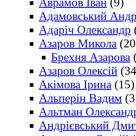
Аврамов Іван
(9)
Адамовський Андр
Адаріч Олександр
Азаров Микола
(20
Брехня Азарова
(
Азаров Олексій
(34
Акімова Ірина
(15)
Альперін Вадим
(3
Альтман Олександ
Андрієвський Дми