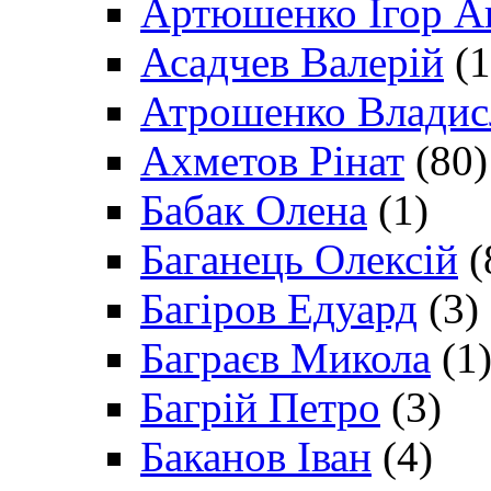
Артюшенко Ігор А
Асадчев Валерій
(1
Атрошенко Владис
Ахметов Рінат
(80)
Бабак Олена
(1)
Баганець Олексій
(
Багіров Едуард
(3)
Баграєв Микола
(1
Багрій Петро
(3)
Баканов Іван
(4)