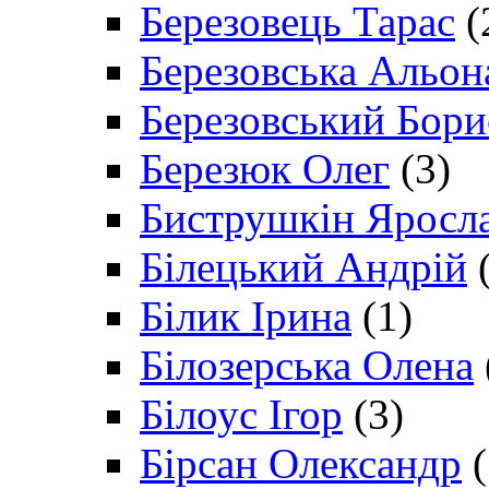
Березовець Тарас
(
Березовська Альон
Березовський Бори
Березюк Олег
(3)
Биструшкін Яросл
Білецький Андрій
(
Білик Ірина
(1)
Білозерська Олена
Білоус Ігор
(3)
Бірсан Олександр
(