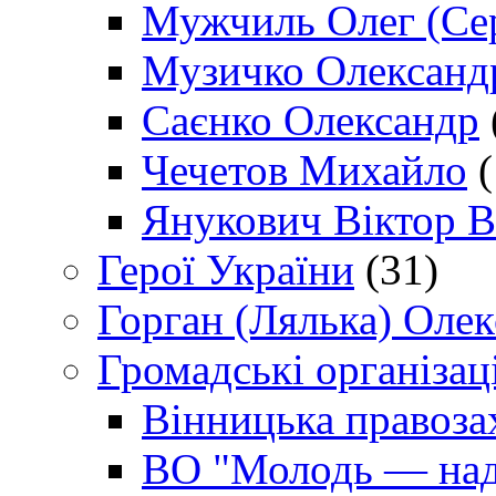
Мужчиль Олег (Сер
Музичко Олександ
Саєнко Олександр
Чечетов Михайло
(
Янукович Віктор В
Герої України
(31)
Горган (Лялька) Оле
Громадські організаці
Вінницька правоза
ВО "Молодь — над