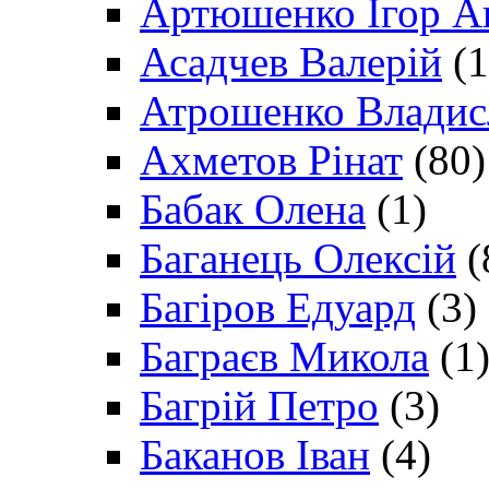
Артюшенко Ігор А
Асадчев Валерій
(1
Атрошенко Владис
Ахметов Рінат
(80)
Бабак Олена
(1)
Баганець Олексій
(
Багіров Едуард
(3)
Баграєв Микола
(1
Багрій Петро
(3)
Баканов Іван
(4)