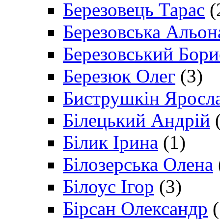
Березовець Тарас
(
Березовська Альон
Березовський Бори
Березюк Олег
(3)
Биструшкін Яросл
Білецький Андрій
(
Білик Ірина
(1)
Білозерська Олена
Білоус Ігор
(3)
Бірсан Олександр
(