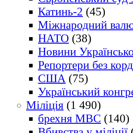
Катинь-2
(45)
Міжнародний валю
НАТО
(38)
Новини Українсько
Репортери без корд
США
(75)
Український конгр
Міліція
(1 490)
брехня МВС
(140)
Вбивства у міліції