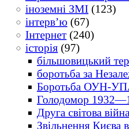
іноземні ЗМІ
(123)
інтерв’ю
(67)
Інтернет
(240)
історія
(97)
більшовицький тер
боротьба за Незал
Боротьба ОУН-УПА
Голодомор 1932—1
Друга світова війн
Звільнення Києва в