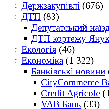
Держзакупівлі
(676)
ДТП
(83)
Депутатський наїз
ДТП кортежу Янук
Екологія
(46)
Економіка
(1 322)
Банківські новини
CityCommerce B
Credit Agricole
(
VAB Банк
(33)