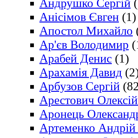
Андрушко Сергій
(
Анісімов Євген
(1)
Апостол Михайло
Ар'єв Володимир
(
Арабей Денис
(1)
Арахамія Давид
(2
Арбузов Сергій
(82
Арестович Олексі
Аронець Олександ
Артеменко Андрій