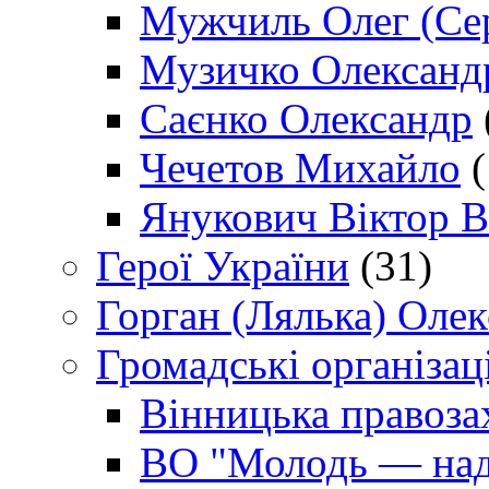
Мужчиль Олег (Сер
Музичко Олександ
Саєнко Олександр
Чечетов Михайло
(
Янукович Віктор В
Герої України
(31)
Горган (Лялька) Оле
Громадські організаці
Вінницька правоза
ВО "Молодь — над