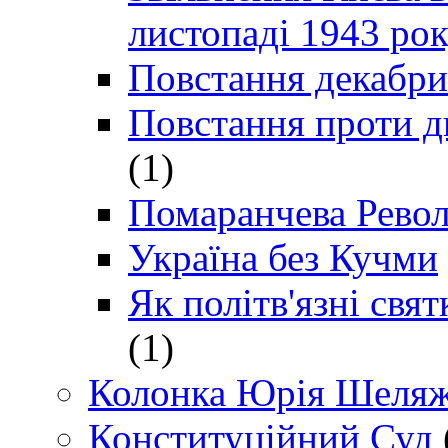
листопаді 1943 ро
Повстання декабри
Повстання проти д
(1)
Помаранчева Рево
Україна без Кучми
Як політв'язні св
(1)
Колонка Юрія Шеляж
Конституційний Суд