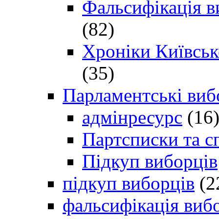
Фальсифікація в
(82)
Хроніки Київсько
(35)
Парламентські виб
адмінресурс
(16
Партсписки та с
Підкуп виборців
підкуп виборців
(2
фальсифікація виб