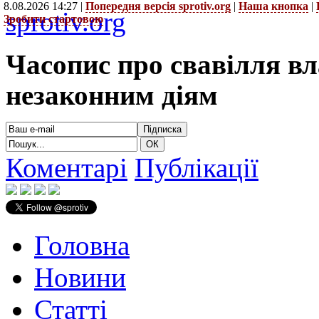
8.08.2026 14:27 |
Попередня версія sprotiv.org
|
Наша кнопка
|
sprotiv.org
Зробити стартовою
Часопис про свавілля в
незаконним діям
Коментарі
Публікації
Головна
Новини
Статті