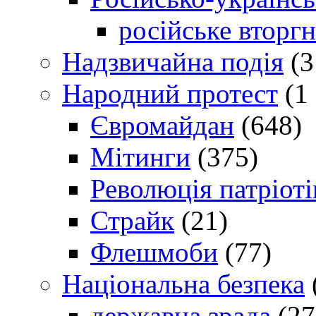
російське вторг
Надзвичайна подія
(3
Народний протест
(1 
Євромайдан
(648)
Мітинги
(375)
Революція патріоті
Страйк
(21)
Флешмоби
(77)
Національна безпека
державна зрада
(27