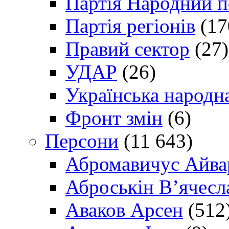
Партія Народний 
Партія регіонів
(17
Правий сектор
(27)
УДАР
(26)
Українська народна
Фронт змін
(6)
Персони
(11 643)
Абромавичус Айва
Аброськін В’ячесл
Аваков Арсен
(512