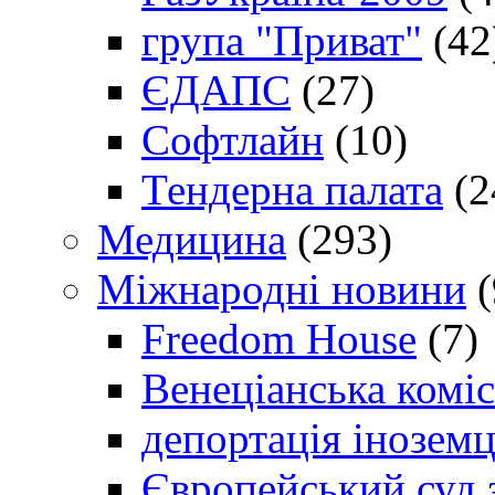
група "Приват"
(42
ЄДАПС
(27)
Софтлайн
(10)
Тендерна палата
(2
Медицина
(293)
Міжнародні новини
(
Freedom House
(7)
Венеціанська коміс
депортація іноземц
Європейський суд 