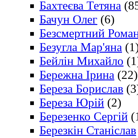
Бахтеєва Тетяна
(8
Бачун Олег
(6)
Безсмертний Рома
Безугла Мар'яна
(1
Бейлін Михайло
(1
Бережна Ірина
(22)
Береза Борислав
(3
Береза Юрій
(2)
Березенко Сергій
(
Березкін Станіслав