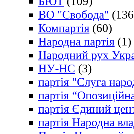
БЮТ
(109)
ВО "Свобода"
(136
Компартія
(60)
Народна партія
(1)
Народний рух Укр
НУ-НС
(3)
партія "Слуга наро
партія “Опозиційн
партія Єдиний цен
партія Народна вла