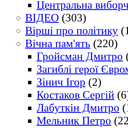
Центральна виборч
ВІДЕО
(303)
Вірші про політику
(
Вічна пам'ять
(220)
Гройсман Дмитро
Загиблі герої Євр
Зінич Ігор
(2)
Костаков Сергій
(6
Лабуткін Дмитро
(
Мельник Петро
(22