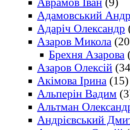
Аврамов Іван
(9)
Адамовський Андр
Адаріч Олександр
Азаров Микола
(20
Брехня Азарова
(
Азаров Олексій
(34
Акімова Ірина
(15)
Альперін Вадим
(3
Альтман Олександ
Андрієвський Дми