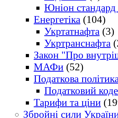
Юніон стандард
Енергетіка
(104)
Укртатнафта
(3)
Укртранснафта
(
Закон "Про внутрі
МАФи
(52)
Податкова політик
Податковий коде
Тарифи та ціни
(19
Збройні сили Україн