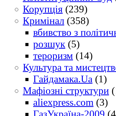
Корупція
(239)
Кримінал
(358)
вбивство з політич
розшук
(5)
тероризм
(14)
Культура та мистецтв
Гайдамака.Ua
(1)
Мафіозні структури
(
aliexpress.com
(3)
ГазУкраїна-2009
(4