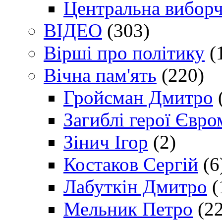
Центральна виборч
ВІДЕО
(303)
Вірші про політику
(
Вічна пам'ять
(220)
Гройсман Дмитро
Загиблі герої Євр
Зінич Ігор
(2)
Костаков Сергій
(6
Лабуткін Дмитро
(
Мельник Петро
(22