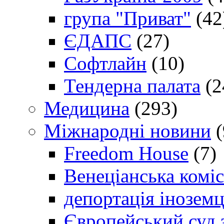
група "Приват"
(42
ЄДАПС
(27)
Софтлайн
(10)
Тендерна палата
(2
Медицина
(293)
Міжнародні новини
(
Freedom House
(7)
Венеціанська коміс
депортація іноземц
Європейський суд 