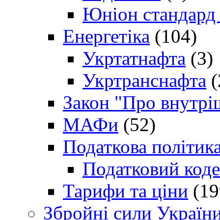
Юніон стандард
Енергетіка
(104)
Укртатнафта
(3)
Укртранснафта
(
Закон "Про внутрі
МАФи
(52)
Податкова політик
Податковий коде
Тарифи та ціни
(19
Збройні сили Україн