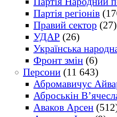
Партія Народний 
Партія регіонів
(17
Правий сектор
(27)
УДАР
(26)
Українська народна
Фронт змін
(6)
Персони
(11 643)
Абромавичус Айва
Аброськін В’ячесл
Аваков Арсен
(512