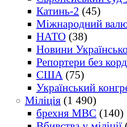
Катинь-2
(45)
Міжнародний валю
НАТО
(38)
Новини Українсько
Репортери без корд
США
(75)
Український конгр
Міліція
(1 490)
брехня МВС
(140)
Вбивства у міліції