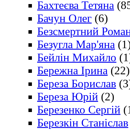
Бахтеєва Тетяна
(8
Бачун Олег
(6)
Безсмертний Рома
Безугла Мар'яна
(1
Бейлін Михайло
(1
Бережна Ірина
(22)
Береза Борислав
(3
Береза Юрій
(2)
Березенко Сергій
(
Березкін Станіслав