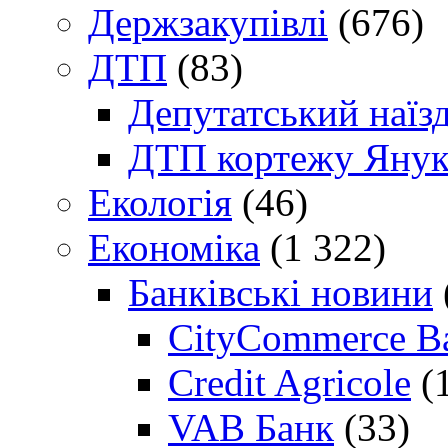
Держзакупівлі
(676)
ДТП
(83)
Депутатський наїз
ДТП кортежу Янук
Екологія
(46)
Економіка
(1 322)
Банківські новини
CityCommerce B
Credit Agricole
(
VAB Банк
(33)