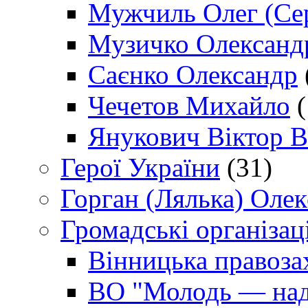
Мужчиль Олег (Сер
Музичко Олександ
Саєнко Олександр
Чечетов Михайло
(
Янукович Віктор В
Герої України
(31)
Горган (Лялька) Оле
Громадські організаці
Вінницька правоза
ВО "Молодь — над