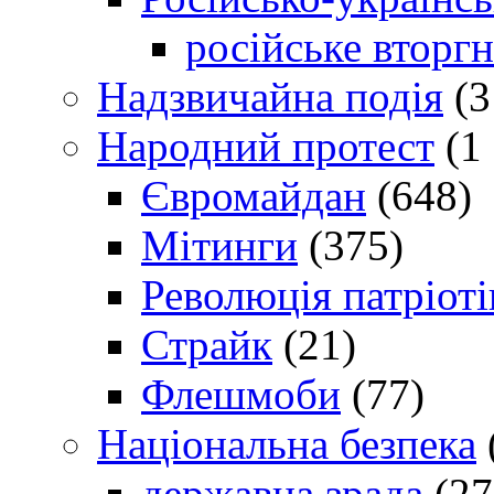
російське вторг
Надзвичайна подія
(3
Народний протест
(1 
Євромайдан
(648)
Мітинги
(375)
Революція патріоті
Страйк
(21)
Флешмоби
(77)
Національна безпека
державна зрада
(27