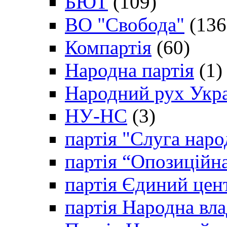
БЮТ
(109)
ВО "Свобода"
(136
Компартія
(60)
Народна партія
(1)
Народний рух Укр
НУ-НС
(3)
партія "Слуга наро
партія “Опозиційн
партія Єдиний цен
партія Народна вла