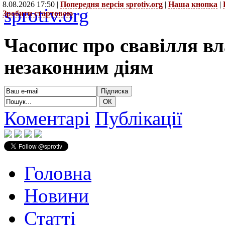
8.08.2026 17:50 |
Попередня версія sprotiv.org
|
Наша кнопка
|
sprotiv.org
Зробити стартовою
Часопис про свавілля в
незаконним діям
Коментарі
Публікації
Головна
Новини
Статті