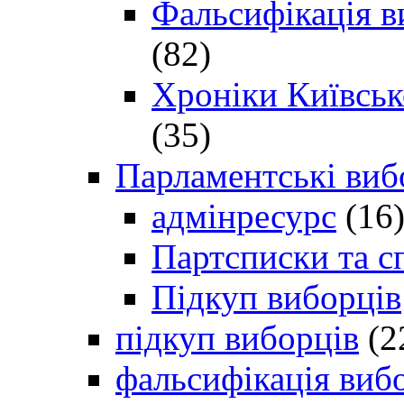
Фальсифікація в
(82)
Хроніки Київсько
(35)
Парламентські виб
адмінресурс
(16
Партсписки та с
Підкуп виборців
підкуп виборців
(2
фальсифікація виб