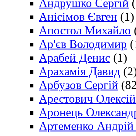
Андрушко Сергій
(
Анісімов Євген
(1)
Апостол Михайло
Ар'єв Володимир
(
Арабей Денис
(1)
Арахамія Давид
(2
Арбузов Сергій
(82
Арестович Олексі
Аронець Олександ
Артеменко Андрій