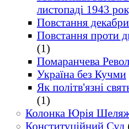
листопаді 1943 ро
Повстання декабри
Повстання проти д
(1)
Помаранчева Рево
Україна без Кучми
Як політв'язні св
(1)
Колонка Юрія Шеляж
Конституційний Суд