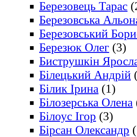
Березовець Тарас
(
Березовська Альон
Березовський Бори
Березюк Олег
(3)
Биструшкін Яросл
Білецький Андрій
(
Білик Ірина
(1)
Білозерська Олена
Білоус Ігор
(3)
Бірсан Олександр
(