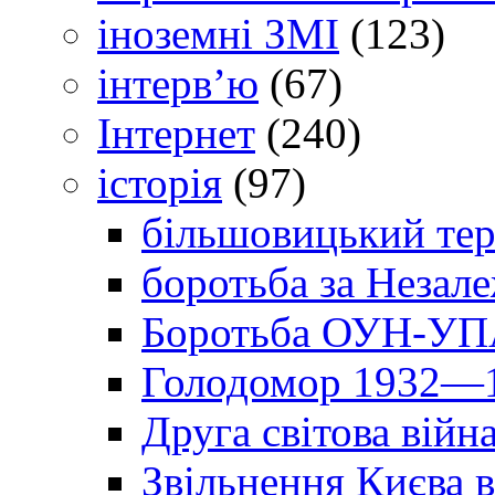
іноземні ЗМІ
(123)
інтерв’ю
(67)
Інтернет
(240)
історія
(97)
більшовицький тер
боротьба за Незал
Боротьба ОУН-УПА
Голодомор 1932—1
Друга світова війн
Звільнення Києва в