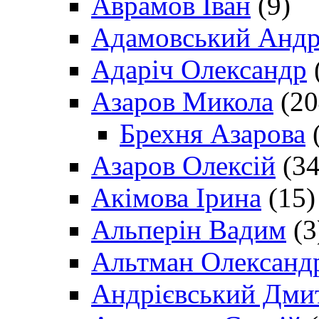
Аврамов Іван
(9)
Адамовський Андр
Адаріч Олександр
Азаров Микола
(20
Брехня Азарова
(
Азаров Олексій
(34
Акімова Ірина
(15)
Альперін Вадим
(3
Альтман Олександ
Андрієвський Дми