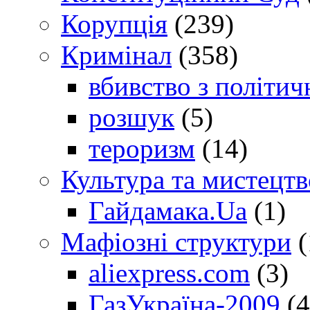
Корупція
(239)
Кримінал
(358)
вбивство з політич
розшук
(5)
тероризм
(14)
Культура та мистецтв
Гайдамака.Ua
(1)
Мафіозні структури
(
aliexpress.com
(3)
ГазУкраїна-2009
(4