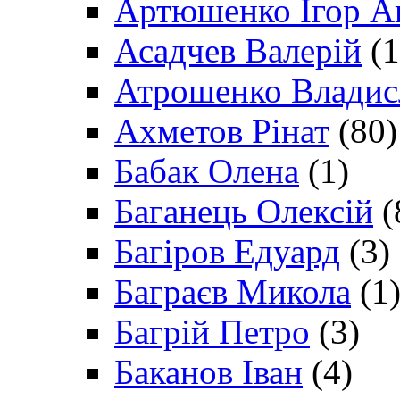
Артюшенко Ігор А
Асадчев Валерій
(1
Атрошенко Владис
Ахметов Рінат
(80)
Бабак Олена
(1)
Баганець Олексій
(
Багіров Едуард
(3)
Баграєв Микола
(1
Багрій Петро
(3)
Баканов Іван
(4)