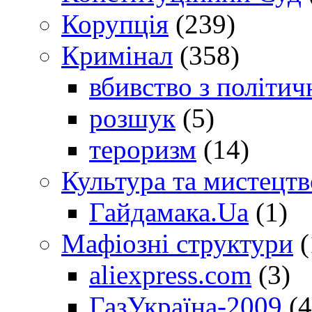
Корупція
(239)
Кримінал
(358)
вбивство з політич
розшук
(5)
тероризм
(14)
Культура та мистецтв
Гайдамака.Ua
(1)
Мафіозні структури
(
aliexpress.com
(3)
ГазУкраїна-2009
(4