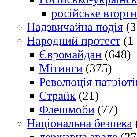
російське вторг
Надзвичайна подія
(3
Народний протест
(1 
Євромайдан
(648)
Мітинги
(375)
Революція патріоті
Страйк
(21)
Флешмоби
(77)
Національна безпека
державна зрада
(27