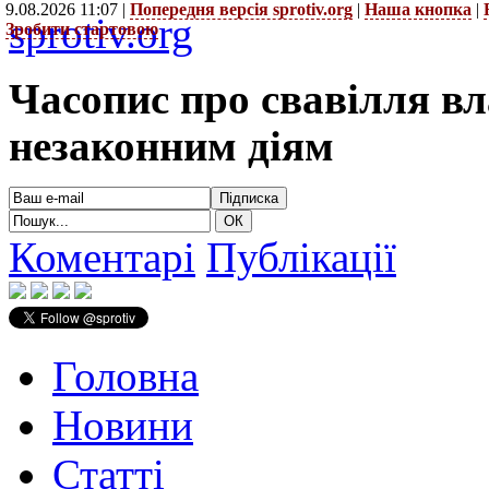
9.08.2026 11:07 |
Попередня версія sprotiv.org
|
Наша кнопка
|
sprotiv.org
Зробити стартовою
Часопис про свавілля в
незаконним діям
Коментарі
Публікації
Головна
Новини
Статті