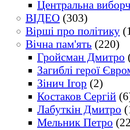
Центральна виборч
ВІДЕО
(303)
Вірші про політику
(
Вічна пам'ять
(220)
Гройсман Дмитро
Загиблі герої Євр
Зінич Ігор
(2)
Костаков Сергій
(6
Лабуткін Дмитро
(
Мельник Петро
(22