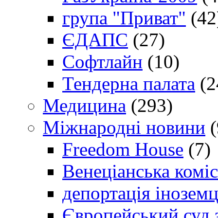
група "Приват"
(42
ЄДАПС
(27)
Софтлайн
(10)
Тендерна палата
(2
Медицина
(293)
Міжнародні новини
(
Freedom House
(7)
Венеціанська коміс
депортація іноземц
Європейський суд 