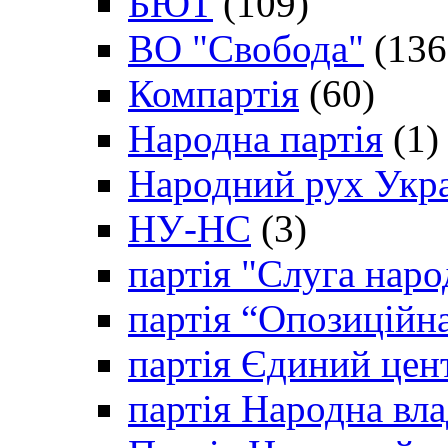
БЮТ
(109)
ВО "Свобода"
(136
Компартія
(60)
Народна партія
(1)
Народний рух Укр
НУ-НС
(3)
партія "Слуга наро
партія “Опозиційн
партія Єдиний цен
партія Народна вла