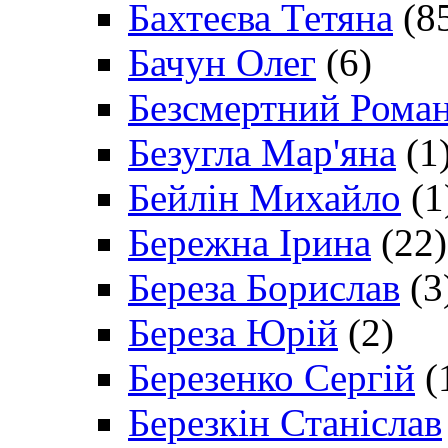
Бахтеєва Тетяна
(8
Бачун Олег
(6)
Безсмертний Рома
Безугла Мар'яна
(1
Бейлін Михайло
(1
Бережна Ірина
(22)
Береза Борислав
(3
Береза Юрій
(2)
Березенко Сергій
(
Березкін Станіслав