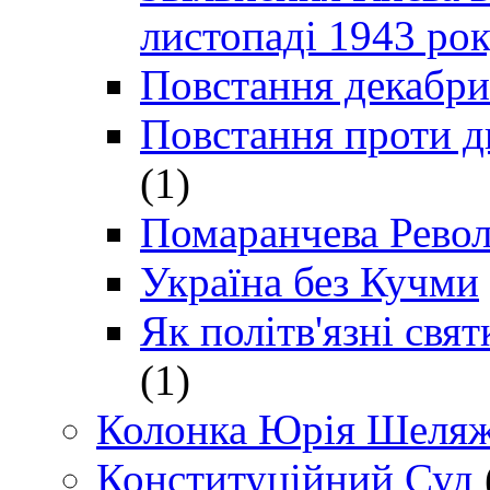
листопаді 1943 ро
Повстання декабри
Повстання проти д
(1)
Помаранчева Рево
Україна без Кучми
Як політв'язні св
(1)
Колонка Юрія Шеляж
Конституційний Суд