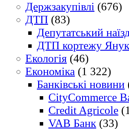
Держзакупівлі
(676)
ДТП
(83)
Депутатський наїз
ДТП кортежу Янук
Екологія
(46)
Економіка
(1 322)
Банківські новини
CityCommerce B
Credit Agricole
(
VAB Банк
(33)