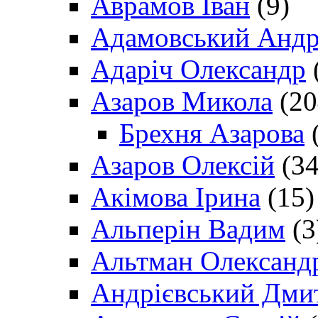
Аврамов Іван
(9)
Адамовський Андр
Адаріч Олександр
Азаров Микола
(20
Брехня Азарова
(
Азаров Олексій
(34
Акімова Ірина
(15)
Альперін Вадим
(3
Альтман Олександ
Андрієвський Дми