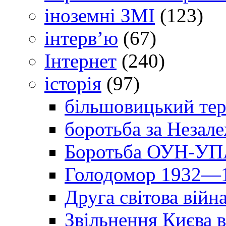
іноземні ЗМІ
(123)
інтерв’ю
(67)
Інтернет
(240)
історія
(97)
більшовицький тер
боротьба за Незал
Боротьба ОУН-УПА
Голодомор 1932—1
Друга світова війн
Звільнення Києва в