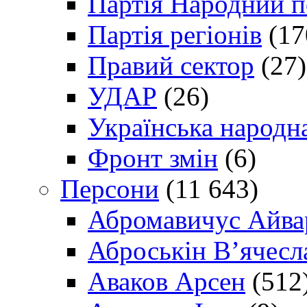
Партія Народний 
Партія регіонів
(17
Правий сектор
(27)
УДАР
(26)
Українська народна
Фронт змін
(6)
Персони
(11 643)
Абромавичус Айва
Аброськін В’ячесл
Аваков Арсен
(512