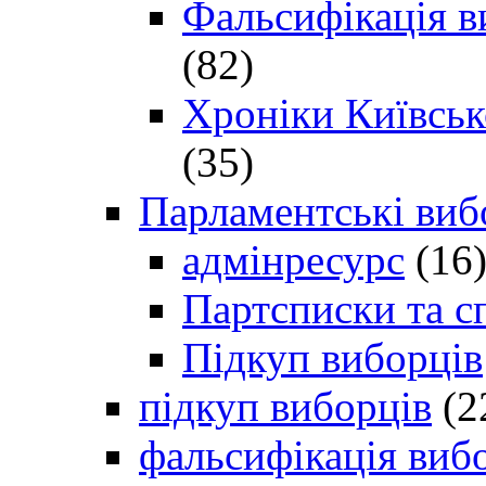
Фальсифікація в
(82)
Хроніки Київсько
(35)
Парламентські виб
адмінресурс
(16
Партсписки та с
Підкуп виборців
підкуп виборців
(2
фальсифікація виб