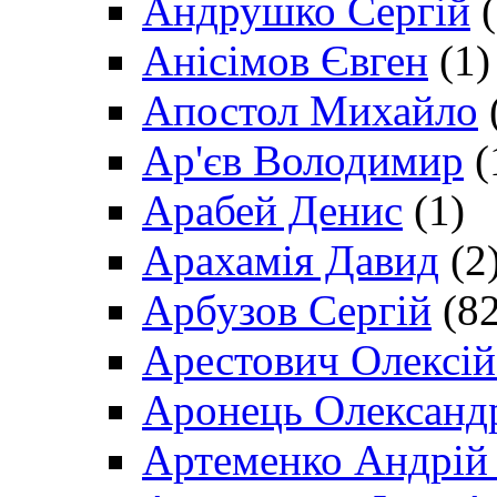
Андрушко Сергій
(
Анісімов Євген
(1)
Апостол Михайло
Ар'єв Володимир
(
Арабей Денис
(1)
Арахамія Давид
(2
Арбузов Сергій
(82
Арестович Олексі
Аронець Олександ
Артеменко Андрій