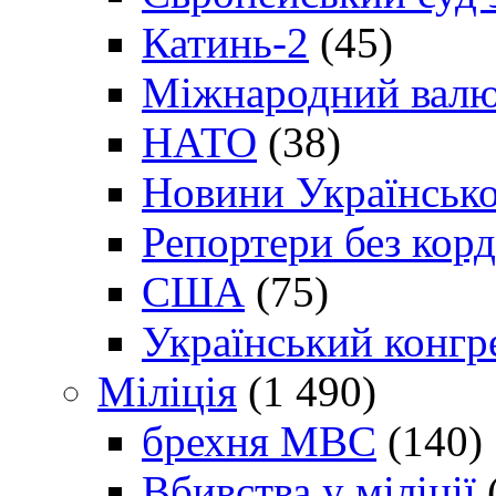
Катинь-2
(45)
Міжнародний валю
НАТО
(38)
Новини Українсько
Репортери без корд
США
(75)
Український конгр
Міліція
(1 490)
брехня МВС
(140)
Вбивства у міліції