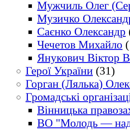
Мужчиль Олег (Сер
Музичко Олександ
Саєнко Олександр
Чечетов Михайло
(
Янукович Віктор В
Герої України
(31)
Горган (Лялька) Оле
Громадські організаці
Вінницька правоза
ВО "Молодь — над