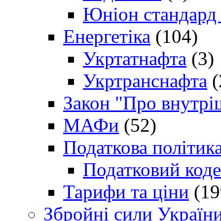
Юніон стандард
Енергетіка
(104)
Укртатнафта
(3)
Укртранснафта
(
Закон "Про внутрі
МАФи
(52)
Податкова політик
Податковий коде
Тарифи та ціни
(19
Збройні сили Україн