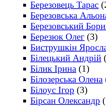
Березовець Тарас
(
Березовська Альон
Березовський Бори
Березюк Олег
(3)
Биструшкін Яросл
Білецький Андрій
(
Білик Ірина
(1)
Білозерська Олена
Білоус Ігор
(3)
Бірсан Олександр
(