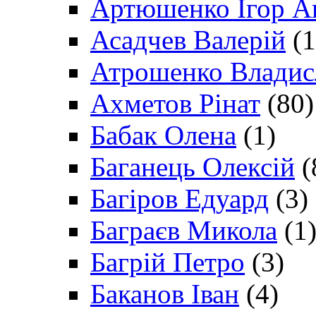
Артюшенко Ігор А
Асадчев Валерій
(1
Атрошенко Владис
Ахметов Рінат
(80)
Бабак Олена
(1)
Баганець Олексій
(
Багіров Едуард
(3)
Баграєв Микола
(1
Багрій Петро
(3)
Баканов Іван
(4)