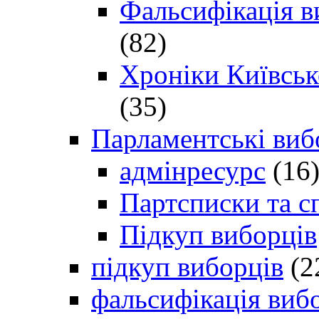
Фальсифікація в
(82)
Хроніки Київсько
(35)
Парламентські виб
адмінресурс
(16
Партсписки та с
Підкуп виборців
підкуп виборців
(2
фальсифікація виб