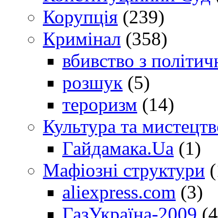
Корупція
(239)
Кримінал
(358)
вбивство з політич
розшук
(5)
тероризм
(14)
Культура та мистецтв
Гайдамака.Ua
(1)
Мафіозні структури
(
aliexpress.com
(3)
ГазУкраїна-2009
(4