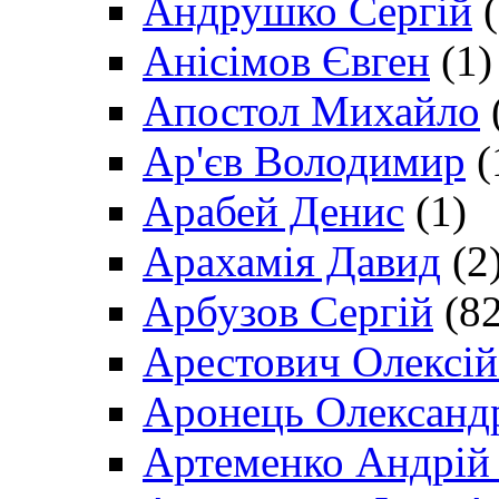
Андрушко Сергій
(
Анісімов Євген
(1)
Апостол Михайло
Ар'єв Володимир
(
Арабей Денис
(1)
Арахамія Давид
(2
Арбузов Сергій
(82
Арестович Олексі
Аронець Олександ
Артеменко Андрій