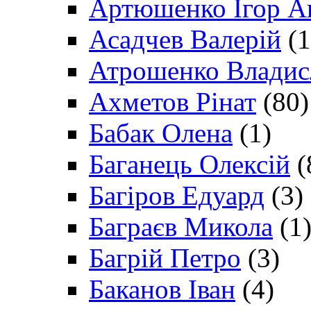
Артюшенко Ігор А
Асадчев Валерій
(1
Атрошенко Владис
Ахметов Рінат
(80)
Бабак Олена
(1)
Баганець Олексій
(
Багіров Едуард
(3)
Баграєв Микола
(1
Багрій Петро
(3)
Баканов Іван
(4)