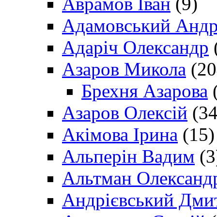
Аврамов Іван
(9)
Адамовський Андр
Адаріч Олександр
Азаров Микола
(20
Брехня Азарова
(
Азаров Олексій
(34
Акімова Ірина
(15)
Альперін Вадим
(3
Альтман Олександ
Андрієвський Дми