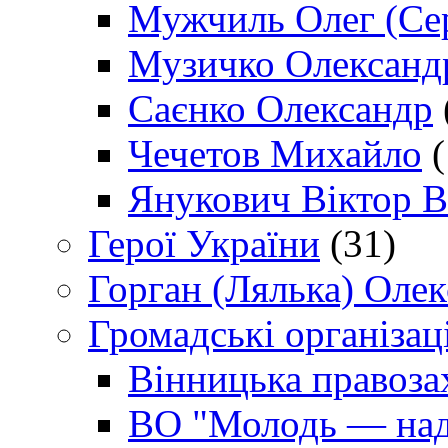
Мужчиль Олег (Сер
Музичко Олександ
Саєнко Олександр
Чечетов Михайло
(
Янукович Віктор В
Герої України
(31)
Горган (Лялька) Оле
Громадські організаці
Вінницька правоза
ВО "Молодь — над