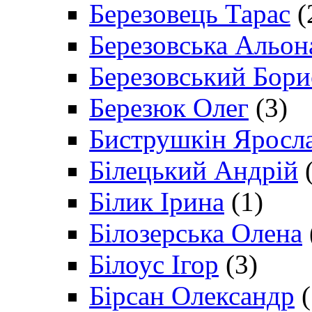
Березовець Тарас
(
Березовська Альон
Березовський Бори
Березюк Олег
(3)
Биструшкін Яросл
Білецький Андрій
(
Білик Ірина
(1)
Білозерська Олена
Білоус Ігор
(3)
Бірсан Олександр
(