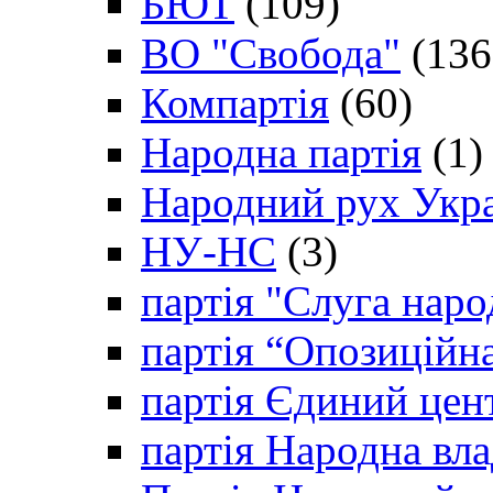
БЮТ
(109)
ВО "Свобода"
(136
Компартія
(60)
Народна партія
(1)
Народний рух Укр
НУ-НС
(3)
партія "Слуга наро
партія “Опозиційн
партія Єдиний цен
партія Народна вла