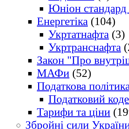
Юніон стандард
Енергетіка
(104)
Укртатнафта
(3)
Укртранснафта
(
Закон "Про внутрі
МАФи
(52)
Податкова політик
Податковий коде
Тарифи та ціни
(19
Збройні сили Україн