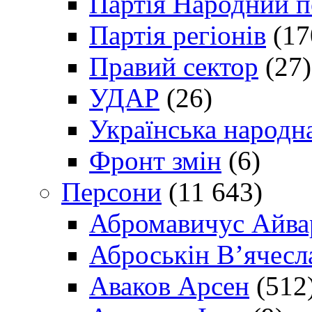
Партія Народний 
Партія регіонів
(17
Правий сектор
(27)
УДАР
(26)
Українська народна
Фронт змін
(6)
Персони
(11 643)
Абромавичус Айва
Аброськін В’ячесл
Аваков Арсен
(512