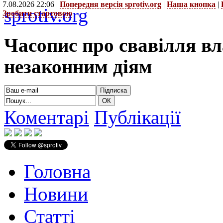
7.08.2026 22:06 |
Попередня версія sprotiv.org
|
Наша кнопка
|
sprotiv.org
Зробити стартовою
Часопис про свавілля в
незаконним діям
Коментарі
Публікації
Головна
Новини
Статті