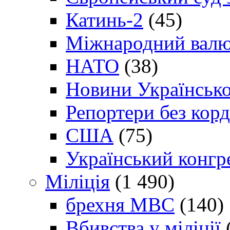
Катинь-2
(45)
Міжнародний валю
НАТО
(38)
Новини Українсько
Репортери без корд
США
(75)
Український конгр
Міліція
(1 490)
брехня МВС
(140)
Вбивства у міліції