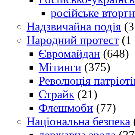
російське вторг
Надзвичайна подія
(3
Народний протест
(1 
Євромайдан
(648)
Мітинги
(375)
Революція патріоті
Страйк
(21)
Флешмоби
(77)
Національна безпека
державна зрада
(27