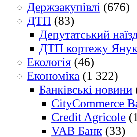
Держзакупівлі
(676)
ДТП
(83)
Депутатський наїз
ДТП кортежу Янук
Екологія
(46)
Економіка
(1 322)
Банківські новини
CityCommerce B
Credit Agricole
(
VAB Банк
(33)