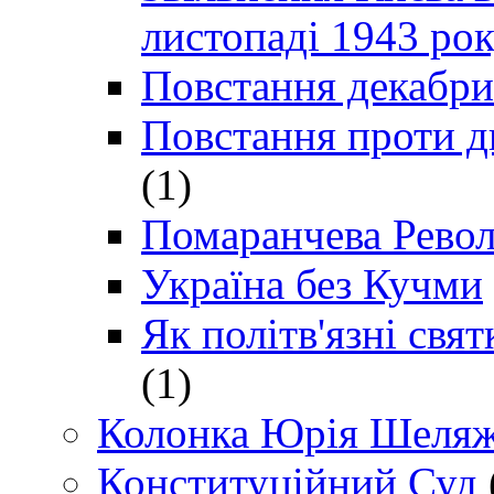
листопаді 1943 ро
Повстання декабри
Повстання проти д
(1)
Помаранчева Рево
Україна без Кучми
Як політв'язні св
(1)
Колонка Юрія Шеляж
Конституційний Суд