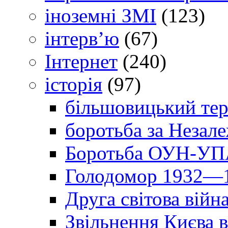
іноземні ЗМІ
(123)
інтерв’ю
(67)
Інтернет
(240)
історія
(97)
більшовицький тер
боротьба за Незал
Боротьба ОУН-УПА
Голодомор 1932—1
Друга світова війн
Звільнення Києва в