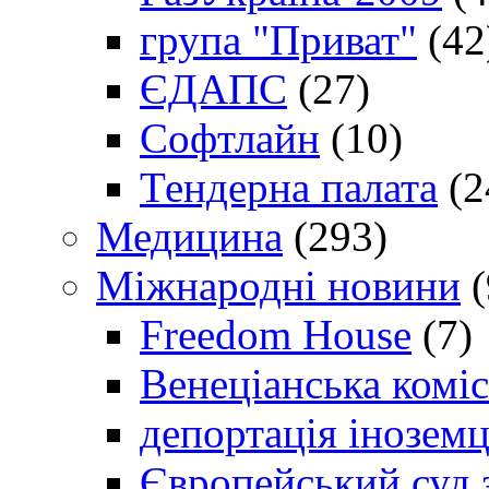
група "Приват"
(42
ЄДАПС
(27)
Софтлайн
(10)
Тендерна палата
(2
Медицина
(293)
Міжнародні новини
(
Freedom House
(7)
Венеціанська коміс
депортація іноземц
Європейський суд 