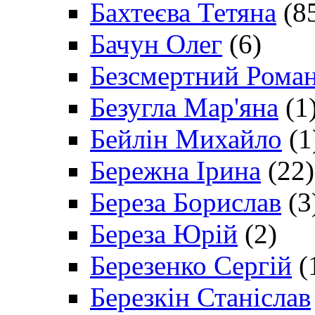
Бахтеєва Тетяна
(8
Бачун Олег
(6)
Безсмертний Рома
Безугла Мар'яна
(1
Бейлін Михайло
(1
Бережна Ірина
(22)
Береза Борислав
(3
Береза Юрій
(2)
Березенко Сергій
(
Березкін Станіслав