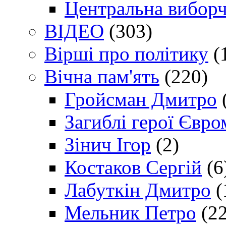
Центральна виборч
ВІДЕО
(303)
Вірші про політику
(
Вічна пам'ять
(220)
Гройсман Дмитро
Загиблі герої Євр
Зінич Ігор
(2)
Костаков Сергій
(6
Лабуткін Дмитро
(
Мельник Петро
(22