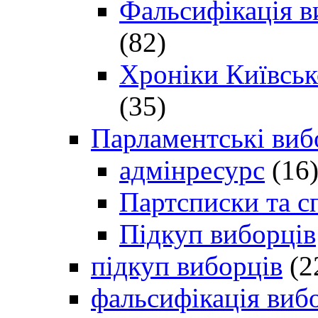
Фальсифікація в
(82)
Хроніки Київсько
(35)
Парламентські виб
адмінресурс
(16
Партсписки та с
Підкуп виборців
підкуп виборців
(2
фальсифікація виб