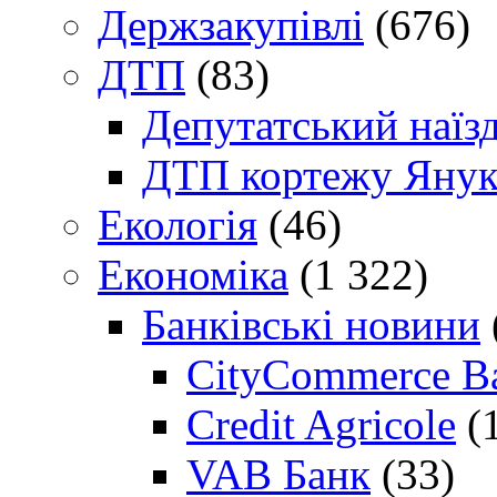
Держзакупівлі
(676)
ДТП
(83)
Депутатський наїз
ДТП кортежу Янук
Екологія
(46)
Економіка
(1 322)
Банківські новини
CityCommerce B
Credit Agricole
(
VAB Банк
(33)