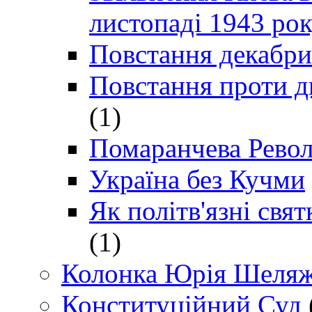
листопаді 1943 ро
Повстання декабри
Повстання проти д
(1)
Помаранчева Рево
Україна без Кучми
Як політв'язні св
(1)
Колонка Юрія Шеляж
Конституційний Суд