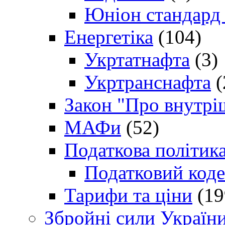
Юніон стандард
Енергетіка
(104)
Укртатнафта
(3)
Укртранснафта
(
Закон "Про внутрі
МАФи
(52)
Податкова політик
Податковий коде
Тарифи та ціни
(19
Збройні сили Україн