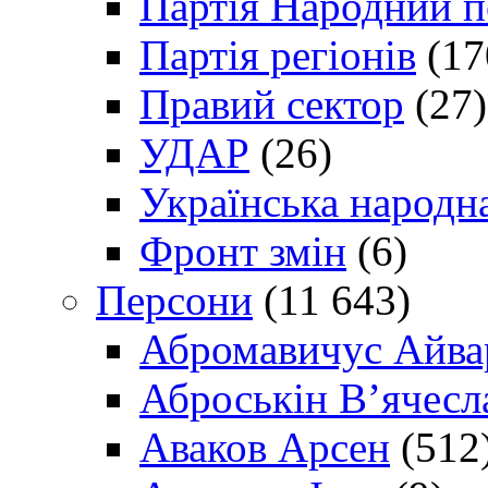
Партія Народний 
Партія регіонів
(17
Правий сектор
(27)
УДАР
(26)
Українська народна
Фронт змін
(6)
Персони
(11 643)
Абромавичус Айва
Аброськін В’ячесл
Аваков Арсен
(512