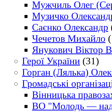
Мужчиль Олег (Сер
Музичко Олександ
Саєнко Олександр
Чечетов Михайло
(
Янукович Віктор В
Герої України
(31)
Горган (Лялька) Оле
Громадські організаці
Вінницька правоза
ВО "Молодь — над