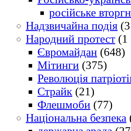
російське вторг
Надзвичайна подія
(3
Народний протест
(1 
Євромайдан
(648)
Мітинги
(375)
Революція патріоті
Страйк
(21)
Флешмоби
(77)
Національна безпека
державна зрада
(27