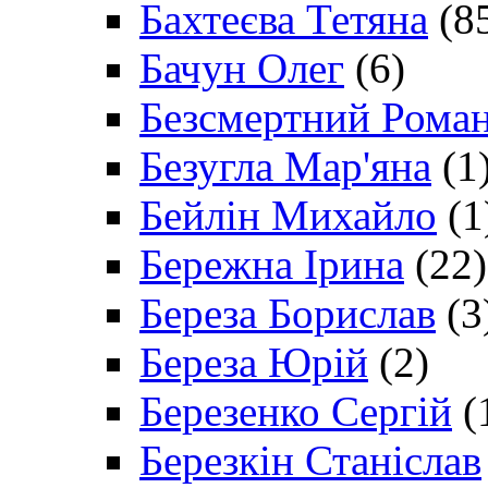
Бахтеєва Тетяна
(8
Бачун Олег
(6)
Безсмертний Рома
Безугла Мар'яна
(1
Бейлін Михайло
(1
Бережна Ірина
(22)
Береза Борислав
(3
Береза Юрій
(2)
Березенко Сергій
(
Березкін Станіслав