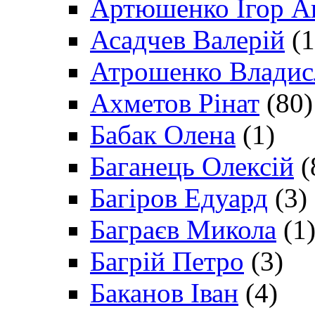
Артюшенко Ігор А
Асадчев Валерій
(1
Атрошенко Владис
Ахметов Рінат
(80)
Бабак Олена
(1)
Баганець Олексій
(
Багіров Едуард
(3)
Баграєв Микола
(1
Багрій Петро
(3)
Баканов Іван
(4)