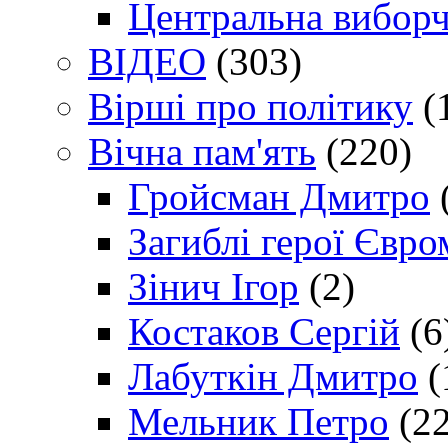
Центральна виборч
ВІДЕО
(303)
Вірші про політику
(
Вічна пам'ять
(220)
Гройсман Дмитро
Загиблі герої Євр
Зінич Ігор
(2)
Костаков Сергій
(6
Лабуткін Дмитро
(
Мельник Петро
(22