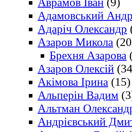
Аврамов Іван
(9)
Адамовський Андр
Адаріч Олександр
Азаров Микола
(20
Брехня Азарова
(
Азаров Олексій
(34
Акімова Ірина
(15)
Альперін Вадим
(3
Альтман Олександ
Андрієвський Дми