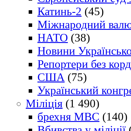
Катинь-2
(45)
Міжнародний валю
НАТО
(38)
Новини Українсько
Репортери без корд
США
(75)
Український конгр
Міліція
(1 490)
брехня МВС
(140)
Вбивства у міліції