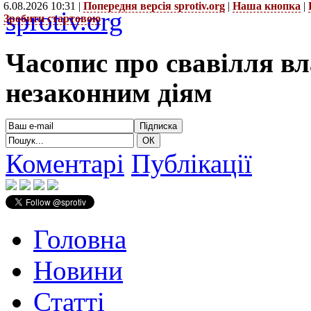
6.08.2026 10:31 |
Попередня версія sprotiv.org
|
Наша кнопка
|
sprotiv.org
Зробити стартовою
Часопис про свавілля в
незаконним діям
Коментарі
Публікації
Головна
Новини
Статті