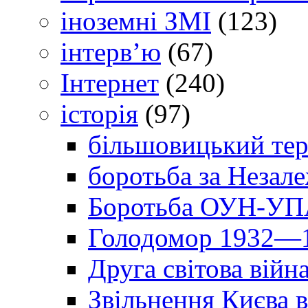
іноземні ЗМІ
(123)
інтерв’ю
(67)
Інтернет
(240)
історія
(97)
більшовицький тер
боротьба за Незал
Боротьба ОУН-УПА
Голодомор 1932—1
Друга світова війн
Звільнення Києва в