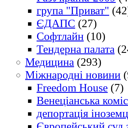
група "Приват"
(42
ЄДАПС
(27)
Софтлайн
(10)
Тендерна палата
(2
Медицина
(293)
Міжнародні новини
(
Freedom House
(7)
Венеціанська коміс
депортація іноземц
Європейський суд 