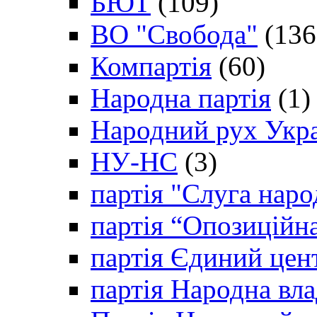
БЮТ
(109)
ВО "Свобода"
(136
Компартія
(60)
Народна партія
(1)
Народний рух Укр
НУ-НС
(3)
партія "Слуга наро
партія “Опозиційн
партія Єдиний цен
партія Народна вла