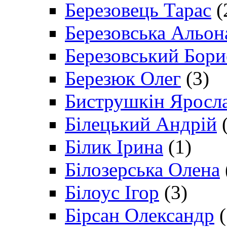
Березовець Тарас
(
Березовська Альон
Березовський Бори
Березюк Олег
(3)
Биструшкін Яросл
Білецький Андрій
(
Білик Ірина
(1)
Білозерська Олена
Білоус Ігор
(3)
Бірсан Олександр
(