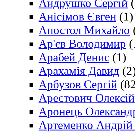
Андрушко Сергій
(
Анісімов Євген
(1)
Апостол Михайло
Ар'єв Володимир
(
Арабей Денис
(1)
Арахамія Давид
(2
Арбузов Сергій
(82
Арестович Олексі
Аронець Олександ
Артеменко Андрій