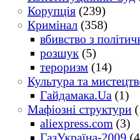
Корупція
(239)
Кримінал
(358)
вбивство з політич
розшук
(5)
тероризм
(14)
Культура та мистецтв
Гайдамака.Ua
(1)
Мафіозні структури
(
aliexpress.com
(3)
ГазУкраїна-2009
(4