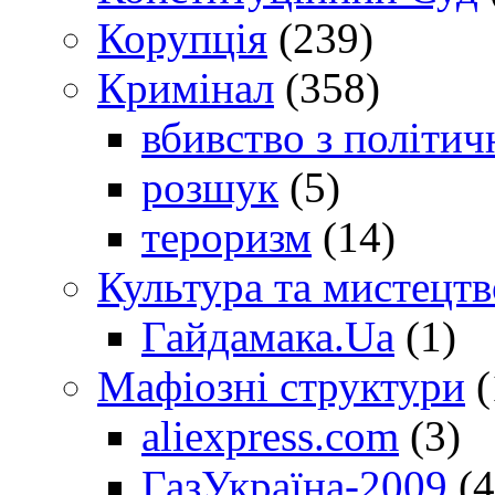
Корупція
(239)
Кримінал
(358)
вбивство з політич
розшук
(5)
тероризм
(14)
Культура та мистецтв
Гайдамака.Ua
(1)
Мафіозні структури
(
aliexpress.com
(3)
ГазУкраїна-2009
(4