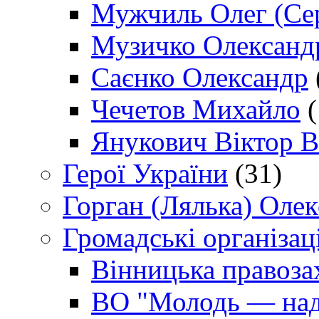
Мужчиль Олег (Сер
Музичко Олександ
Саєнко Олександр
Чечетов Михайло
(
Янукович Віктор В
Герої України
(31)
Горган (Лялька) Оле
Громадські організаці
Вінницька правоза
ВО "Молодь — над