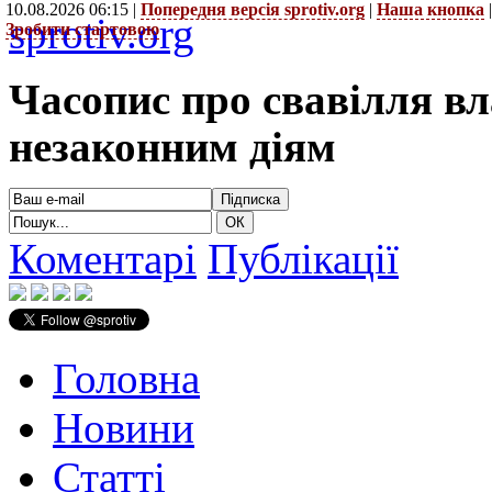
10.08.2026 06:15 |
Попередня версія sprotiv.org
|
Наша кнопка
sprotiv.org
Зробити стартовою
Часопис про свавілля в
незаконним діям
Коментарі
Публікації
Головна
Новини
Статті