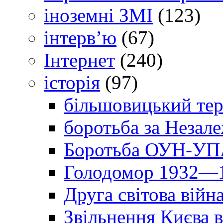
іноземні ЗМІ
(123)
інтерв’ю
(67)
Інтернет
(240)
історія
(97)
більшовицький тер
боротьба за Незал
Боротьба ОУН-УПА
Голодомор 1932—1
Друга світова війн
Звільнення Києва в