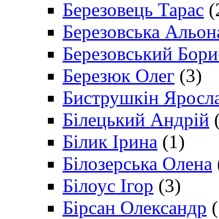
Березовець Тарас
(
Березовська Альон
Березовський Бори
Березюк Олег
(3)
Биструшкін Яросл
Білецький Андрій
(
Білик Ірина
(1)
Білозерська Олена
Білоус Ігор
(3)
Бірсан Олександр
(