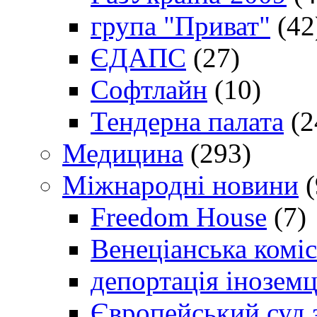
група "Приват"
(42
ЄДАПС
(27)
Софтлайн
(10)
Тендерна палата
(2
Медицина
(293)
Міжнародні новини
(
Freedom House
(7)
Венеціанська коміс
депортація іноземц
Європейський суд 