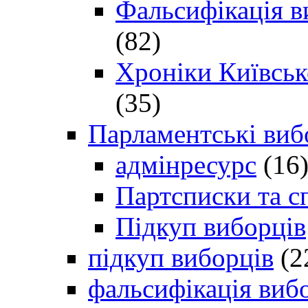
Фальсифікація в
(82)
Хроніки Київсько
(35)
Парламентські виб
адмінресурс
(16
Партсписки та с
Підкуп виборців
підкуп виборців
(2
фальсифікація виб