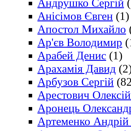
Андрушко Сергій
(
Анісімов Євген
(1)
Апостол Михайло
Ар'єв Володимир
(
Арабей Денис
(1)
Арахамія Давид
(2
Арбузов Сергій
(82
Арестович Олексі
Аронець Олександ
Артеменко Андрій