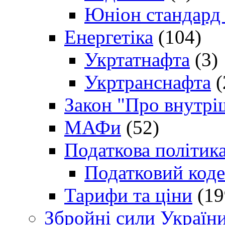
Юніон стандард
Енергетіка
(104)
Укртатнафта
(3)
Укртранснафта
(
Закон "Про внутрі
МАФи
(52)
Податкова політик
Податковий коде
Тарифи та ціни
(19
Збройні сили Україн