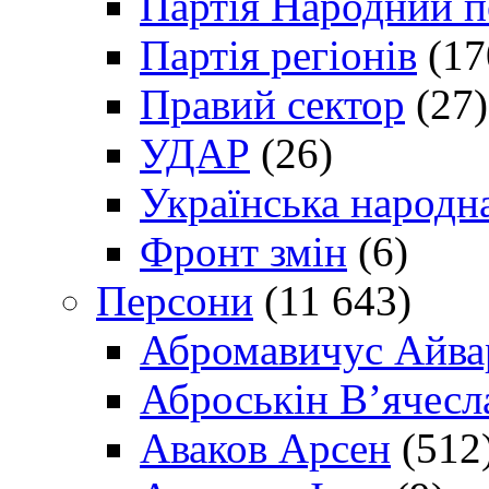
Партія Народний 
Партія регіонів
(17
Правий сектор
(27)
УДАР
(26)
Українська народна
Фронт змін
(6)
Персони
(11 643)
Абромавичус Айва
Аброськін В’ячесл
Аваков Арсен
(512