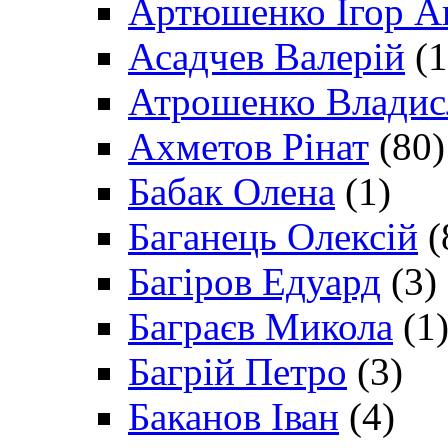
Артюшенко Ігор А
Асадчев Валерій
(1
Атрошенко Владис
Ахметов Рінат
(80)
Бабак Олена
(1)
Баганець Олексій
(
Багіров Едуард
(3)
Баграєв Микола
(1
Багрій Петро
(3)
Баканов Іван
(4)