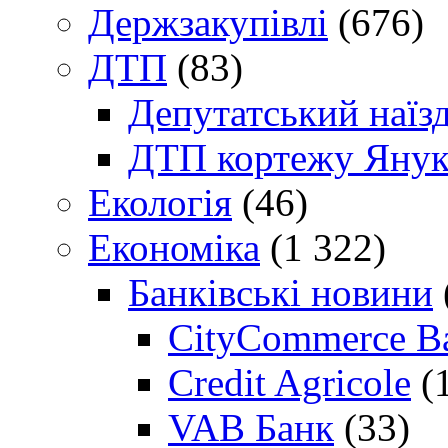
Держзакупівлі
(676)
ДТП
(83)
Депутатський наїз
ДТП кортежу Янук
Екологія
(46)
Економіка
(1 322)
Банківські новини
CityCommerce B
Credit Agricole
(
VAB Банк
(33)