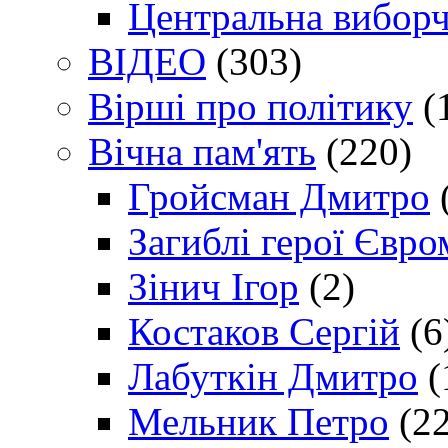
Центральна виборч
ВІДЕО
(303)
Вірші про політику
(
Вічна пам'ять
(220)
Гройсман Дмитро
Загиблі герої Євр
Зінич Ігор
(2)
Костаков Сергій
(6
Лабуткін Дмитро
(
Мельник Петро
(22