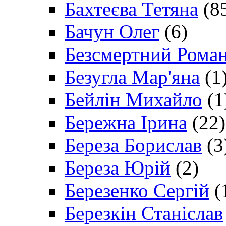
Бахтеєва Тетяна
(8
Бачун Олег
(6)
Безсмертний Рома
Безугла Мар'яна
(1
Бейлін Михайло
(1
Бережна Ірина
(22)
Береза Борислав
(3
Береза Юрій
(2)
Березенко Сергій
(
Березкін Станіслав