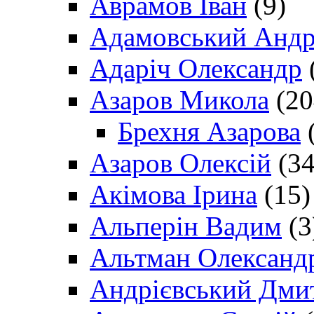
Аврамов Іван
(9)
Адамовський Андр
Адаріч Олександр
Азаров Микола
(20
Брехня Азарова
(
Азаров Олексій
(34
Акімова Ірина
(15)
Альперін Вадим
(3
Альтман Олександ
Андрієвський Дми