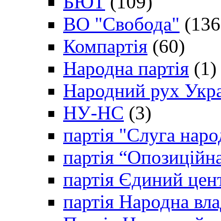
БЮТ
(109)
ВО "Свобода"
(136
Компартія
(60)
Народна партія
(1)
Народний рух Укр
НУ-НС
(3)
партія "Слуга наро
партія “Опозиційн
партія Єдиний цен
партія Народна вла