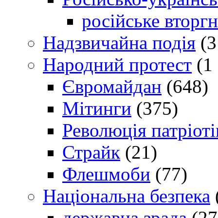
російське вторг
Надзвичайна подія
(3
Народний протест
(1 
Євромайдан
(648)
Мітинги
(375)
Революція патріоті
Страйк
(21)
Флешмоби
(77)
Національна безпека
державна зрада
(27