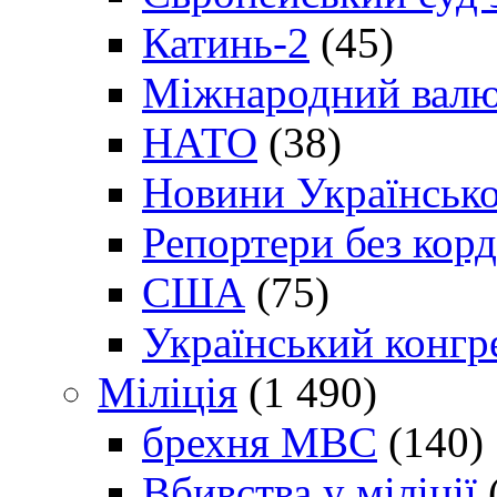
Катинь-2
(45)
Міжнародний валю
НАТО
(38)
Новини Українсько
Репортери без корд
США
(75)
Український конгр
Міліція
(1 490)
брехня МВС
(140)
Вбивства у міліції