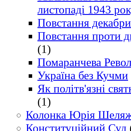
листопаді 1943 ро
Повстання декабри
Повстання проти д
(1)
Помаранчева Рево
Україна без Кучми
Як політв'язні св
(1)
Колонка Юрія Шеляж
Конституційний Суд