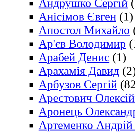
Андрушко Сергій
(
Анісімов Євген
(1)
Апостол Михайло
Ар'єв Володимир
(
Арабей Денис
(1)
Арахамія Давид
(2
Арбузов Сергій
(82
Арестович Олексі
Аронець Олександ
Артеменко Андрій