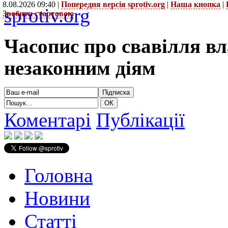
8.08.2026 09:40 |
Попередня версія sprotiv.org
|
Наша кнопка
|
sprotiv.org
Зробити стартовою
Часопис про свавілля в
незаконним діям
Коментарі
Публікації
Головна
Новини
Статті