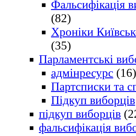
Фальсифікація в
(82)
Хроніки Київсько
(35)
Парламентські виб
адмінресурс
(16
Партсписки та с
Підкуп виборців
підкуп виборців
(2
фальсифікація виб