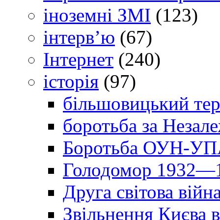
іноземні ЗМІ
(123)
інтерв’ю
(67)
Інтернет
(240)
історія
(97)
більшовицький тер
боротьба за Незал
Боротьба ОУН-УПА
Голодомор 1932—1
Друга світова війн
Звільнення Києва в