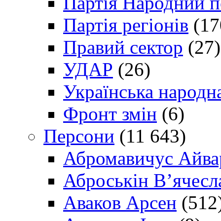
Партія Народний 
Партія регіонів
(17
Правий сектор
(27)
УДАР
(26)
Українська народна
Фронт змін
(6)
Персони
(11 643)
Абромавичус Айва
Аброськін В’ячесл
Аваков Арсен
(512