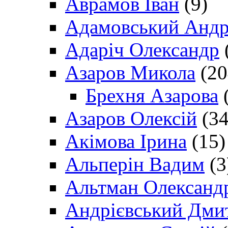
Аврамов Іван
(9)
Адамовський Андр
Адаріч Олександр
Азаров Микола
(20
Брехня Азарова
(
Азаров Олексій
(34
Акімова Ірина
(15)
Альперін Вадим
(3
Альтман Олександ
Андрієвський Дми