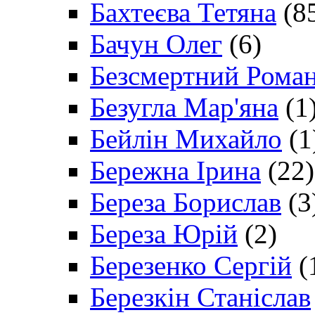
Бахтеєва Тетяна
(8
Бачун Олег
(6)
Безсмертний Рома
Безугла Мар'яна
(1
Бейлін Михайло
(1
Бережна Ірина
(22)
Береза Борислав
(3
Береза Юрій
(2)
Березенко Сергій
(
Березкін Станіслав