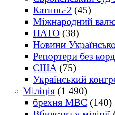
Катинь-2
(45)
Міжнародний валю
НАТО
(38)
Новини Українсько
Репортери без корд
США
(75)
Український конгр
Міліція
(1 490)
брехня МВС
(140)
Вбивства у міліції