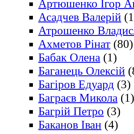
Артюшенко Ігор А
Асадчев Валерій
(1
Атрошенко Владис
Ахметов Рінат
(80)
Бабак Олена
(1)
Баганець Олексій
(
Багіров Едуард
(3)
Баграєв Микола
(1
Багрій Петро
(3)
Баканов Іван
(4)