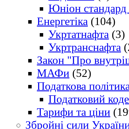
Юніон стандард
Енергетіка
(104)
Укртатнафта
(3)
Укртранснафта
(
Закон "Про внутрі
МАФи
(52)
Податкова політик
Податковий коде
Тарифи та ціни
(19
Збройні сили Україн