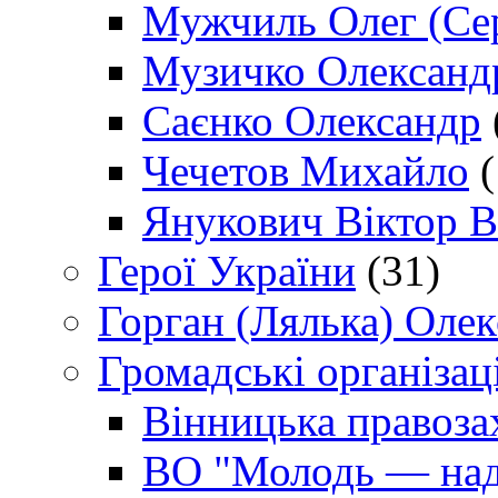
Мужчиль Олег (Сер
Музичко Олександ
Саєнко Олександр
Чечетов Михайло
(
Янукович Віктор В
Герої України
(31)
Горган (Лялька) Оле
Громадські організаці
Вінницька правоза
ВО "Молодь — над