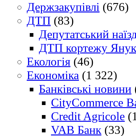
Держзакупівлі
(676)
ДТП
(83)
Депутатський наїз
ДТП кортежу Янук
Екологія
(46)
Економіка
(1 322)
Банківські новини
CityCommerce B
Credit Agricole
(
VAB Банк
(33)