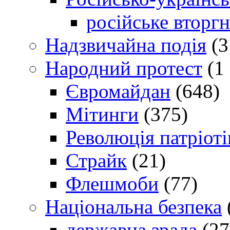
російське вторг
Надзвичайна подія
(3
Народний протест
(1 
Євромайдан
(648)
Мітинги
(375)
Революція патріоті
Страйк
(21)
Флешмоби
(77)
Національна безпека
державна зрада
(27