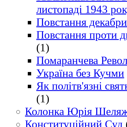
листопаді 1943 ро
Повстання декабри
Повстання проти д
(1)
Помаранчева Рево
Україна без Кучми
Як політв'язні св
(1)
Колонка Юрія Шеляж
Конституційний Суд