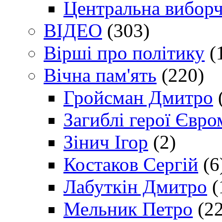
Центральна виборч
ВІДЕО
(303)
Вірші про політику
(
Вічна пам'ять
(220)
Гройсман Дмитро
Загиблі герої Євр
Зінич Ігор
(2)
Костаков Сергій
(6
Лабуткін Дмитро
(
Мельник Петро
(22