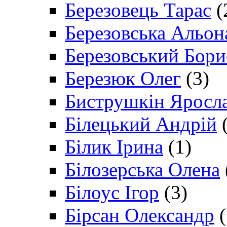
Березовець Тарас
(
Березовська Альон
Березовський Бори
Березюк Олег
(3)
Биструшкін Яросл
Білецький Андрій
(
Білик Ірина
(1)
Білозерська Олена
Білоус Ігор
(3)
Бірсан Олександр
(