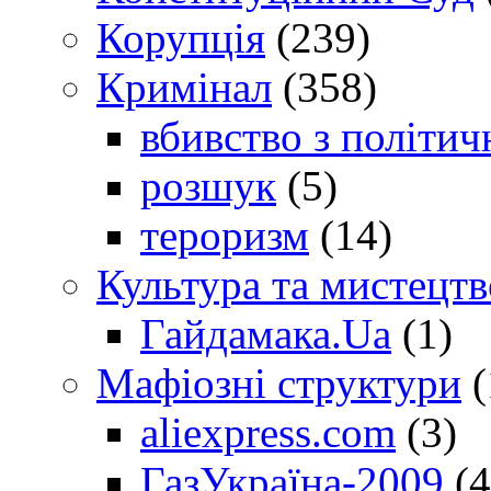
Корупція
(239)
Кримінал
(358)
вбивство з політич
розшук
(5)
тероризм
(14)
Культура та мистецтв
Гайдамака.Ua
(1)
Мафіозні структури
(
aliexpress.com
(3)
ГазУкраїна-2009
(4