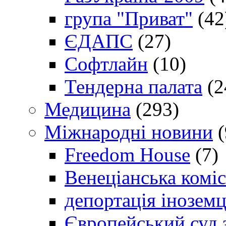
група "Приват"
(42
ЄДАПС
(27)
Софтлайн
(10)
Тендерна палата
(2
Медицина
(293)
Міжнародні новини
(
Freedom House
(7)
Венеціанська коміс
депортація іноземц
Європейський суд 