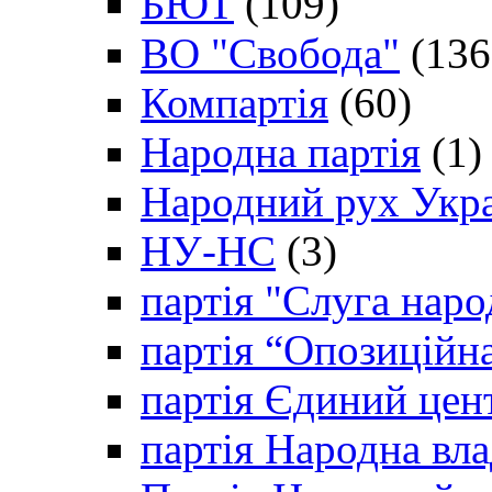
БЮТ
(109)
ВО "Свобода"
(136
Компартія
(60)
Народна партія
(1)
Народний рух Укр
НУ-НС
(3)
партія "Слуга наро
партія “Опозиційн
партія Єдиний цен
партія Народна вла