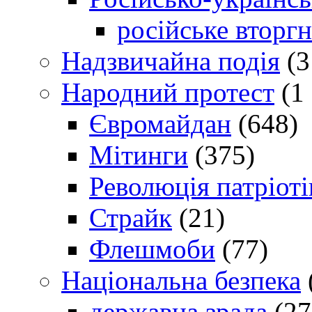
російське вторг
Надзвичайна подія
(3
Народний протест
(1 
Євромайдан
(648)
Мітинги
(375)
Революція патріоті
Страйк
(21)
Флешмоби
(77)
Національна безпека
державна зрада
(27