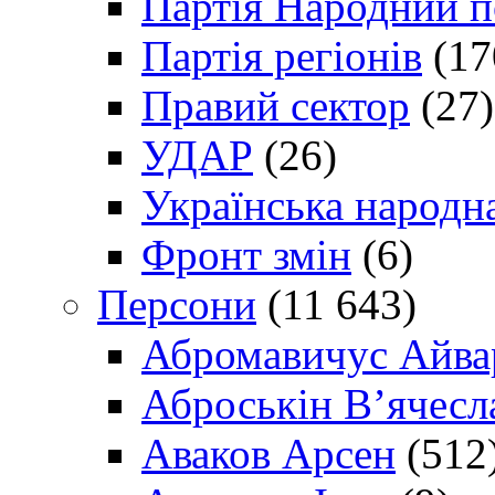
Партія Народний 
Партія регіонів
(17
Правий сектор
(27)
УДАР
(26)
Українська народна
Фронт змін
(6)
Персони
(11 643)
Абромавичус Айва
Аброськін В’ячесл
Аваков Арсен
(512