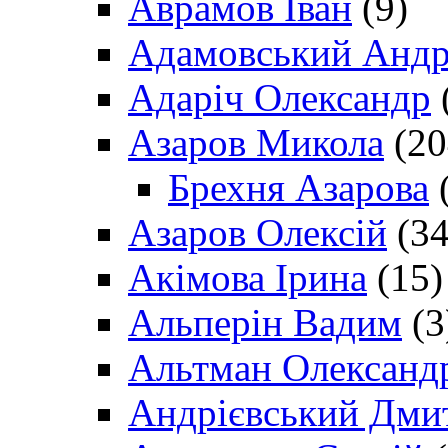
Аврамов Іван
(9)
Адамовський Андр
Адаріч Олександр
Азаров Микола
(20
Брехня Азарова
(
Азаров Олексій
(34
Акімова Ірина
(15)
Альперін Вадим
(3
Альтман Олександ
Андрієвський Дми