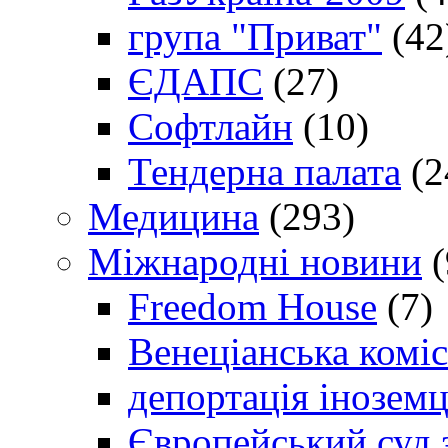
група "Приват"
(42
ЄДАПС
(27)
Софтлайн
(10)
Тендерна палата
(2
Медицина
(293)
Міжнародні новини
(
Freedom House
(7)
Венеціанська коміс
депортація іноземц
Європейський суд 