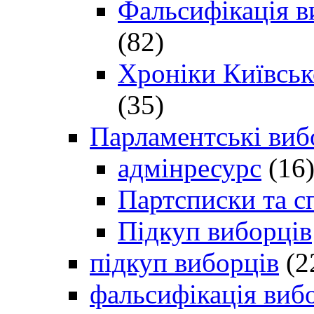
Фальсифікація в
(82)
Хроніки Київсько
(35)
Парламентські виб
адмінресурс
(16
Партсписки та с
Підкуп виборців
підкуп виборців
(2
фальсифікація виб