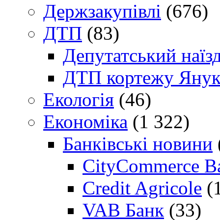
Держзакупівлі
(676)
ДТП
(83)
Депутатський наїз
ДТП кортежу Янук
Екологія
(46)
Економіка
(1 322)
Банківські новини
CityCommerce B
Credit Agricole
(
VAB Банк
(33)