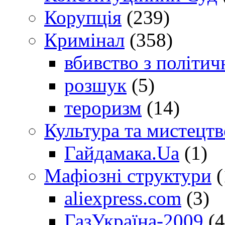
Корупція
(239)
Кримінал
(358)
вбивство з політич
розшук
(5)
тероризм
(14)
Культура та мистецтв
Гайдамака.Ua
(1)
Мафіозні структури
(
aliexpress.com
(3)
ГазУкраїна-2009
(4