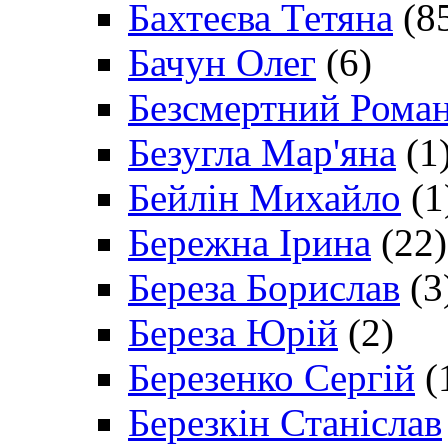
Бахтеєва Тетяна
(8
Бачун Олег
(6)
Безсмертний Рома
Безугла Мар'яна
(1
Бейлін Михайло
(1
Бережна Ірина
(22)
Береза Борислав
(3
Береза Юрій
(2)
Березенко Сергій
(
Березкін Станіслав