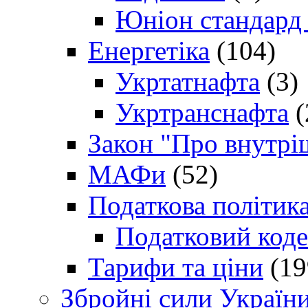
Юніон стандард
Енергетіка
(104)
Укртатнафта
(3)
Укртранснафта
(
Закон "Про внутрі
МАФи
(52)
Податкова політик
Податковий коде
Тарифи та ціни
(19
Збройні сили Україн