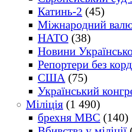
Катинь-2
(45)
Міжнародний валю
НАТО
(38)
Новини Українсько
Репортери без корд
США
(75)
Український конгр
Міліція
(1 490)
брехня МВС
(140)
Вбивства у міліції