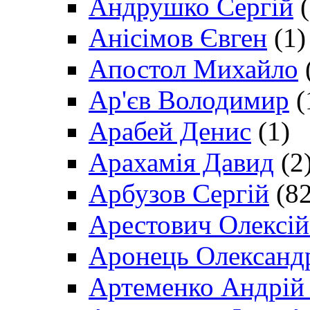
Андрушко Сергій
(
Анісімов Євген
(1)
Апостол Михайло
Ар'єв Володимир
(
Арабей Денис
(1)
Арахамія Давид
(2
Арбузов Сергій
(82
Арестович Олексі
Аронець Олександ
Артеменко Андрій