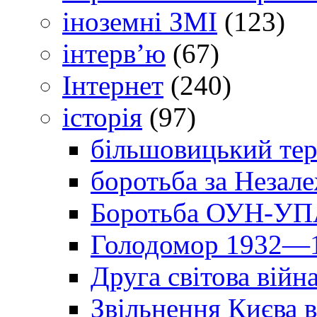
іноземні ЗМІ
(123)
інтерв’ю
(67)
Інтернет
(240)
історія
(97)
більшовицький тер
боротьба за Незал
Боротьба ОУН-УПА
Голодомор 1932—1
Друга світова війн
Звільнення Києва в