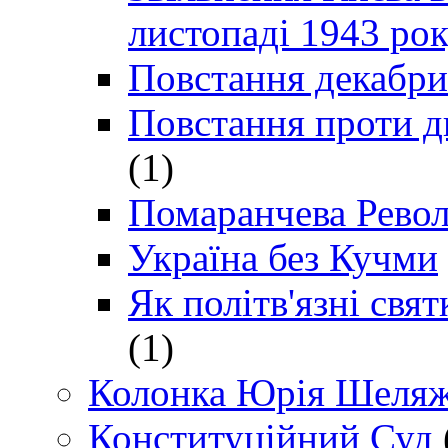
листопаді 1943 ро
Повстання декабри
Повстання проти д
(1)
Помаранчева Рево
Україна без Кучми
Як політв'язні св
(1)
Колонка Юрія Шеляж
Конституційний Суд