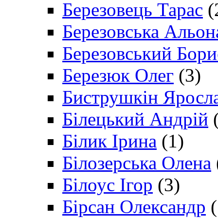
Березовець Тарас
(
Березовська Альон
Березовський Бори
Березюк Олег
(3)
Биструшкін Яросл
Білецький Андрій
(
Білик Ірина
(1)
Білозерська Олена
Білоус Ігор
(3)
Бірсан Олександр
(