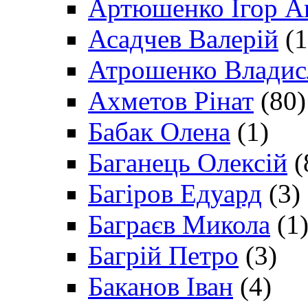
Артюшенко Ігор А
Асадчев Валерій
(1
Атрошенко Владис
Ахметов Рінат
(80)
Бабак Олена
(1)
Баганець Олексій
(
Багіров Едуард
(3)
Баграєв Микола
(1
Багрій Петро
(3)
Баканов Іван
(4)