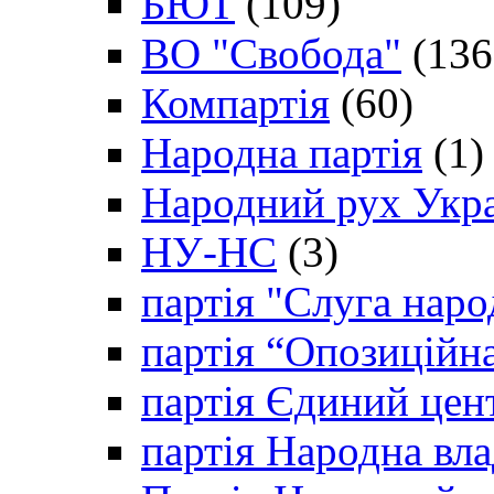
БЮТ
(109)
ВО "Свобода"
(136
Компартія
(60)
Народна партія
(1)
Народний рух Укр
НУ-НС
(3)
партія "Слуга наро
партія “Опозиційн
партія Єдиний цен
партія Народна вла