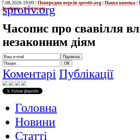
7.08.2026 19:09 |
Попередня версія sprotiv.org
|
Наша кнопка
|
sprotiv.org
Зробити стартовою
Часопис про свавілля в
незаконним діям
Коментарі
Публікації
Головна
Новини
Статті