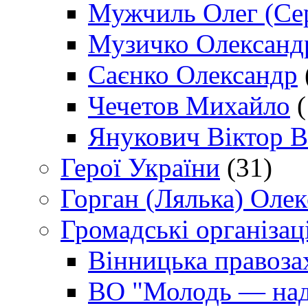
Мужчиль Олег (Сер
Музичко Олександ
Саєнко Олександр
Чечетов Михайло
(
Янукович Віктор В
Герої України
(31)
Горган (Лялька) Оле
Громадські організаці
Вінницька правоза
ВО "Молодь — над