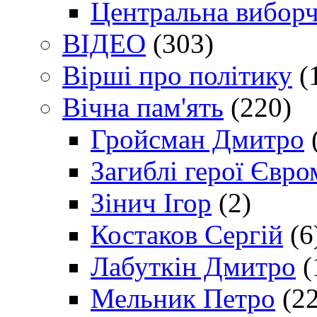
Центральна виборч
ВІДЕО
(303)
Вірші про політику
(
Вічна пам'ять
(220)
Гройсман Дмитро
Загиблі герої Євр
Зінич Ігор
(2)
Костаков Сергій
(6
Лабуткін Дмитро
(
Мельник Петро
(22