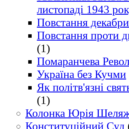
листопаді 1943 ро
Повстання декабри
Повстання проти д
(1)
Помаранчева Рево
Україна без Кучми
Як політв'язні св
(1)
Колонка Юрія Шеляж
Конституційний Суд