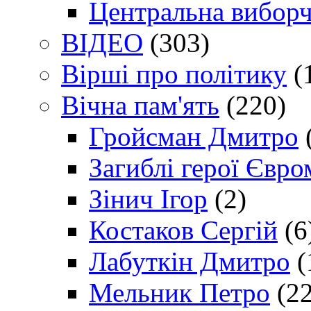
Центральна виборч
ВІДЕО
(303)
Вірші про політику
(
Вічна пам'ять
(220)
Гройсман Дмитро
Загиблі герої Євр
Зінич Ігор
(2)
Костаков Сергій
(6
Лабуткін Дмитро
(
Мельник Петро
(22