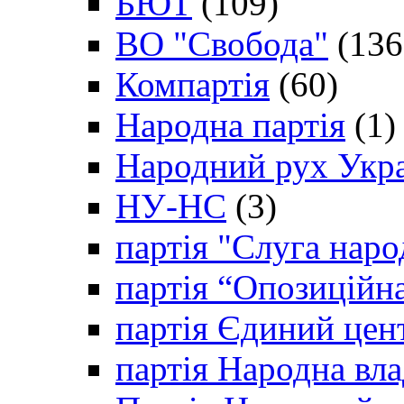
БЮТ
(109)
ВО "Свобода"
(136
Компартія
(60)
Народна партія
(1)
Народний рух Укр
НУ-НС
(3)
партія "Слуга наро
партія “Опозиційн
партія Єдиний цен
партія Народна вла