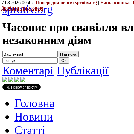
7.08.2026 00:45 |
Попередня версія sprotiv.org
|
Наша кнопка
|
sprotiv.org
Зробити стартовою
Часопис про свавілля в
незаконним діям
Коментарі
Публікації
Головна
Новини
Статті