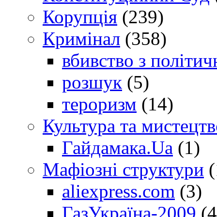
Корупція
(239)
Кримінал
(358)
вбивство з політич
розшук
(5)
тероризм
(14)
Культура та мистецтв
Гайдамака.Ua
(1)
Мафіозні структури
(
aliexpress.com
(3)
ГазУкраїна-2009
(4