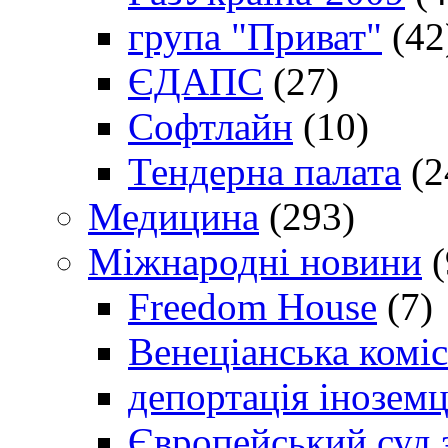
група "Приват"
(42
ЄДАПС
(27)
Софтлайн
(10)
Тендерна палата
(2
Медицина
(293)
Міжнародні новини
(
Freedom House
(7)
Венеціанська коміс
депортація іноземц
Європейський суд 