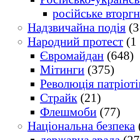
російське вторг
Надзвичайна подія
(3
Народний протест
(1 
Євромайдан
(648)
Мітинги
(375)
Революція патріоті
Страйк
(21)
Флешмоби
(77)
Національна безпека
державна зрада
(27