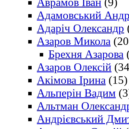
Аврамов Іван
(9)
Адамовський Андр
Адаріч Олександр
Азаров Микола
(20
Брехня Азарова
(
Азаров Олексій
(34
Акімова Ірина
(15)
Альперін Вадим
(3
Альтман Олександ
Андрієвський Дми