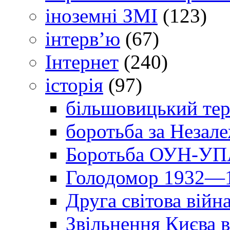
іноземні ЗМІ
(123)
інтерв’ю
(67)
Інтернет
(240)
історія
(97)
більшовицький тер
боротьба за Незал
Боротьба ОУН-УПА
Голодомор 1932—1
Друга світова війн
Звільнення Києва в