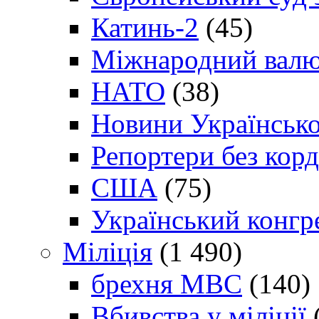
Катинь-2
(45)
Міжнародний валю
НАТО
(38)
Новини Українсько
Репортери без корд
США
(75)
Український конгр
Міліція
(1 490)
брехня МВС
(140)
Вбивства у міліції