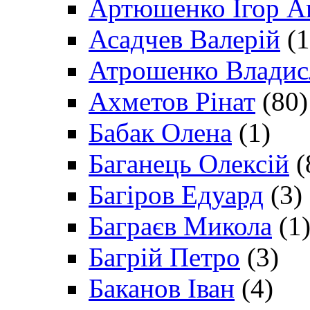
Артюшенко Ігор А
Асадчев Валерій
(1
Атрошенко Владис
Ахметов Рінат
(80)
Бабак Олена
(1)
Баганець Олексій
(
Багіров Едуард
(3)
Баграєв Микола
(1
Багрій Петро
(3)
Баканов Іван
(4)