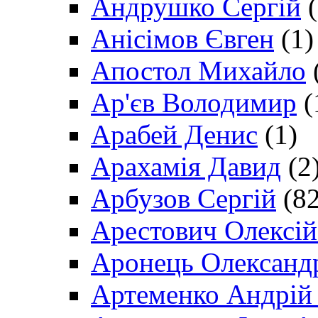
Андрушко Сергій
(
Анісімов Євген
(1)
Апостол Михайло
Ар'єв Володимир
(
Арабей Денис
(1)
Арахамія Давид
(2
Арбузов Сергій
(82
Арестович Олексі
Аронець Олександ
Артеменко Андрій