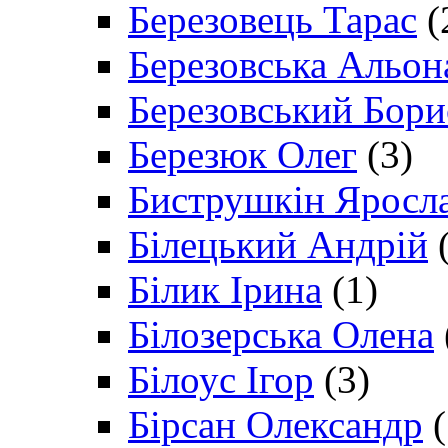
Березовець Тарас
(
Березовська Альон
Березовський Бори
Березюк Олег
(3)
Биструшкін Яросл
Білецький Андрій
(
Білик Ірина
(1)
Білозерська Олена
Білоус Ігор
(3)
Бірсан Олександр
(