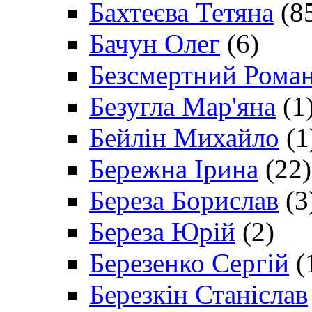
Бахтеєва Тетяна
(8
Бачун Олег
(6)
Безсмертний Рома
Безугла Мар'яна
(1
Бейлін Михайло
(1
Бережна Ірина
(22)
Береза Борислав
(3
Береза Юрій
(2)
Березенко Сергій
(
Березкін Станіслав