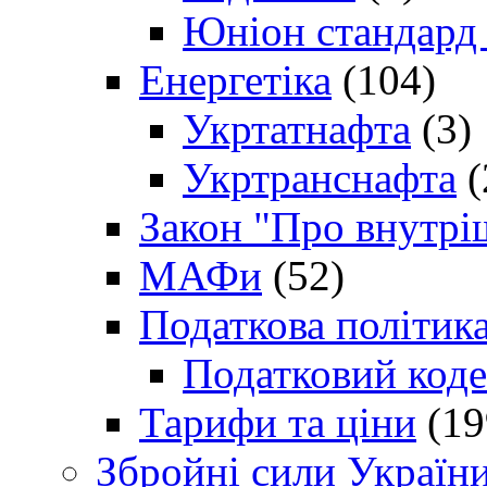
Юніон стандард
Енергетіка
(104)
Укртатнафта
(3)
Укртранснафта
(
Закон "Про внутрі
МАФи
(52)
Податкова політик
Податковий коде
Тарифи та ціни
(19
Збройні сили Україн