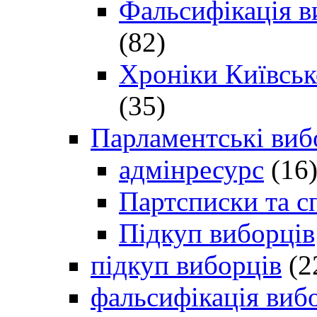
Фальсифікація в
(82)
Хроніки Київсько
(35)
Парламентські виб
адмінресурс
(16
Партсписки та с
Підкуп виборців
підкуп виборців
(2
фальсифікація виб