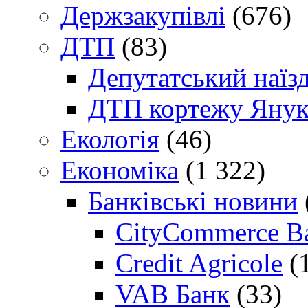
Держзакупівлі
(676)
ДТП
(83)
Депутатський наїз
ДТП кортежу Янук
Екологія
(46)
Економіка
(1 322)
Банківські новини
CityCommerce B
Credit Agricole
(
VAB Банк
(33)