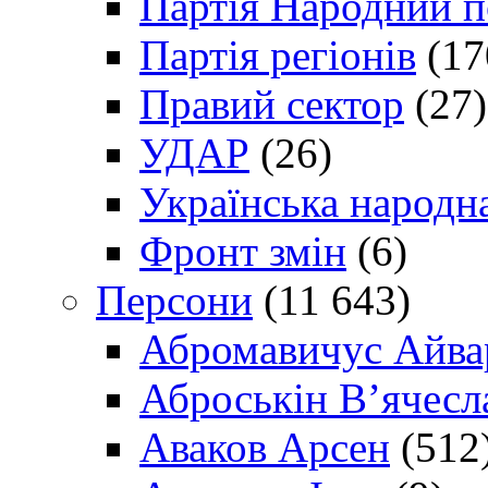
Партія Народний 
Партія регіонів
(17
Правий сектор
(27)
УДАР
(26)
Українська народна
Фронт змін
(6)
Персони
(11 643)
Абромавичус Айва
Аброськін В’ячесл
Аваков Арсен
(512