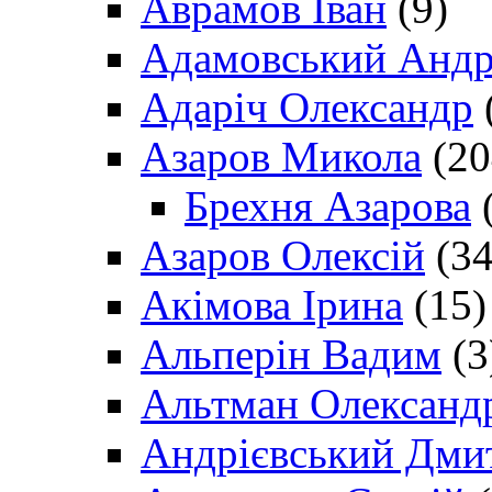
Аврамов Іван
(9)
Адамовський Андр
Адаріч Олександр
Азаров Микола
(20
Брехня Азарова
(
Азаров Олексій
(34
Акімова Ірина
(15)
Альперін Вадим
(3
Альтман Олександ
Андрієвський Дми