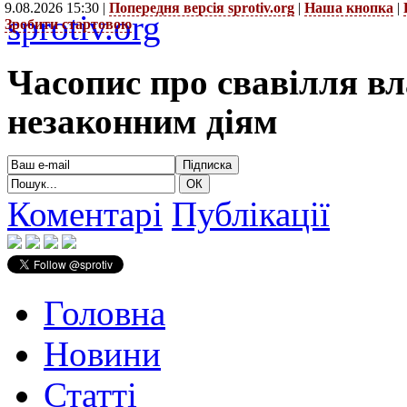
9.08.2026 15:30 |
Попередня версія sprotiv.org
|
Наша кнопка
|
sprotiv.org
Зробити стартовою
Часопис про свавілля в
незаконним діям
Коментарі
Публікації
Головна
Новини
Статті