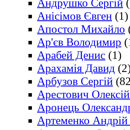
Андрушко Сергій
(
Анісімов Євген
(1)
Апостол Михайло
Ар'єв Володимир
(
Арабей Денис
(1)
Арахамія Давид
(2
Арбузов Сергій
(82
Арестович Олексі
Аронець Олександ
Артеменко Андрій