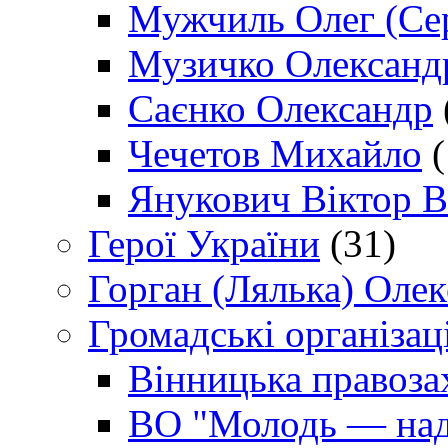
Мужчиль Олег (Сер
Музичко Олександ
Саєнко Олександр
Чечетов Михайло
(
Янукович Віктор В
Герої України
(31)
Горган (Лялька) Оле
Громадські організаці
Вінницька правоза
ВО "Молодь — над