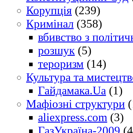
Корупція
(239)
Кримінал
(358)
вбивство з політич
розшук
(5)
тероризм
(14)
Культура та мистецтв
Гайдамака.Ua
(1)
Мафіозні структури
(
aliexpress.com
(3)
ГазУкраїна-2009
(4