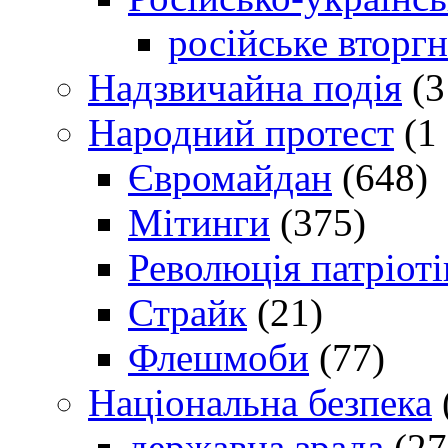
російське вторг
Надзвичайна подія
(3
Народний протест
(1 
Євромайдан
(648)
Мітинги
(375)
Революція патріоті
Страйк
(21)
Флешмоби
(77)
Національна безпека
державна зрада
(27