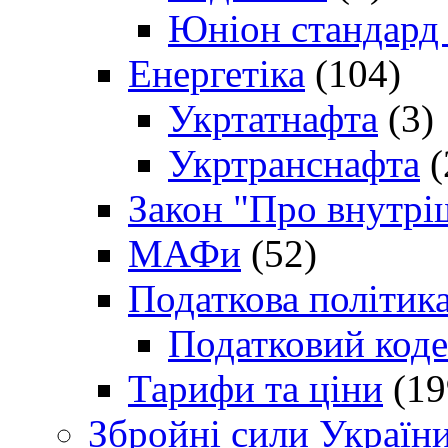
Юніон стандард
Енергетіка
(104)
Укртатнафта
(3)
Укртранснафта
(
Закон "Про внутрі
МАФи
(52)
Податкова політик
Податковий коде
Тарифи та ціни
(19
Збройні сили Україн