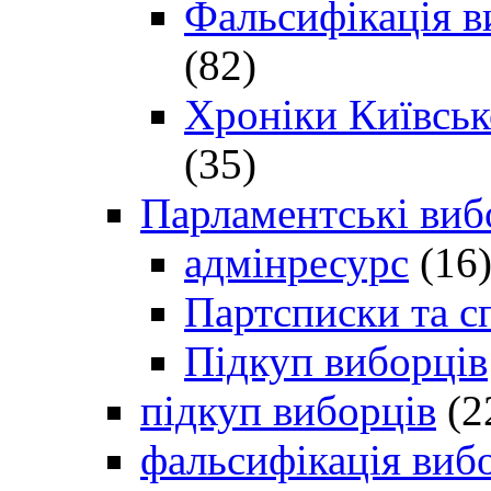
Фальсифікація в
(82)
Хроніки Київсько
(35)
Парламентські виб
адмінресурс
(16
Партсписки та с
Підкуп виборців
підкуп виборців
(2
фальсифікація виб