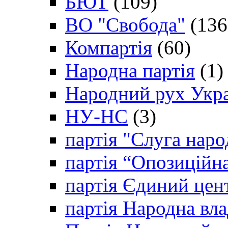
БЮТ
(109)
ВО "Свобода"
(136
Компартія
(60)
Народна партія
(1)
Народний рух Укр
НУ-НС
(3)
партія "Слуга наро
партія “Опозиційн
партія Єдиний цен
партія Народна вла