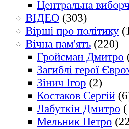
Центральна виборч
ВІДЕО
(303)
Вірші про політику
(
Вічна пам'ять
(220)
Гройсман Дмитро
Загиблі герої Євр
Зінич Ігор
(2)
Костаков Сергій
(6
Лабуткін Дмитро
(
Мельник Петро
(22