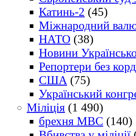
Катинь-2
(45)
Міжнародний валю
НАТО
(38)
Новини Українсько
Репортери без корд
США
(75)
Український конгр
Міліція
(1 490)
брехня МВС
(140)
Вбивства у міліції