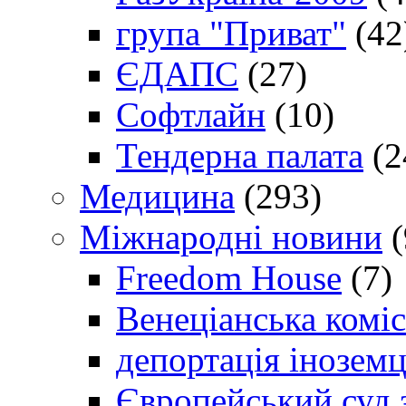
група "Приват"
(42
ЄДАПС
(27)
Софтлайн
(10)
Тендерна палата
(2
Медицина
(293)
Міжнародні новини
(
Freedom House
(7)
Венеціанська коміс
депортація іноземц
Європейський суд 