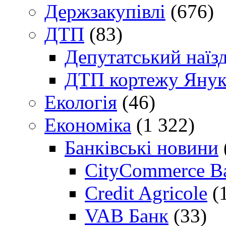
Держзакупівлі
(676)
ДТП
(83)
Депутатський наїз
ДТП кортежу Янук
Екологія
(46)
Економіка
(1 322)
Банківські новини
CityCommerce B
Credit Agricole
(
VAB Банк
(33)