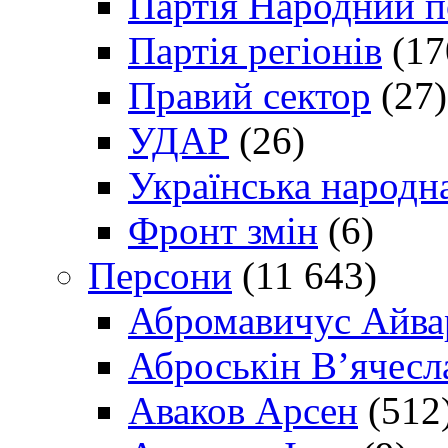
Партія Народний 
Партія регіонів
(17
Правий сектор
(27)
УДАР
(26)
Українська народна
Фронт змін
(6)
Персони
(11 643)
Абромавичус Айва
Аброськін В’ячесл
Аваков Арсен
(512