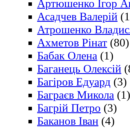
Артюшенко Ігор А
Асадчев Валерій
(1
Атрошенко Владис
Ахметов Рінат
(80)
Бабак Олена
(1)
Баганець Олексій
(
Багіров Едуард
(3)
Баграєв Микола
(1
Багрій Петро
(3)
Баканов Іван
(4)