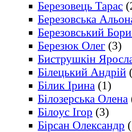
Березовець Тарас
(
Березовська Альон
Березовський Бори
Березюк Олег
(3)
Биструшкін Яросл
Білецький Андрій
(
Білик Ірина
(1)
Білозерська Олена
Білоус Ігор
(3)
Бірсан Олександр
(