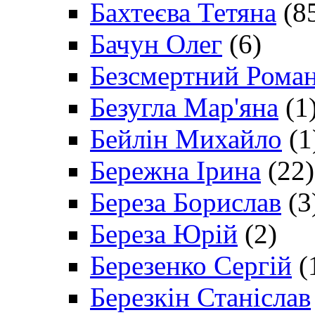
Бахтеєва Тетяна
(8
Бачун Олег
(6)
Безсмертний Рома
Безугла Мар'яна
(1
Бейлін Михайло
(1
Бережна Ірина
(22)
Береза Борислав
(3
Береза Юрій
(2)
Березенко Сергій
(
Березкін Станіслав