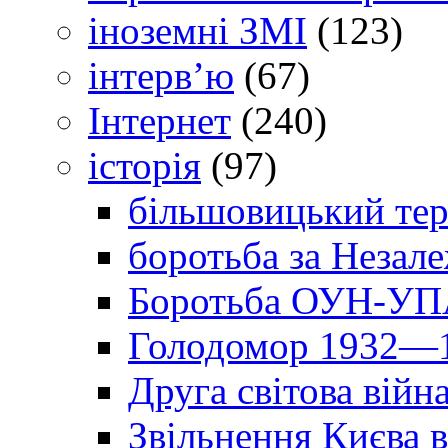
іноземні ЗМІ
(123)
інтерв’ю
(67)
Інтернет
(240)
історія
(97)
більшовицький тер
боротьба за Незал
Боротьба ОУН-УПА
Голодомор 1932—1
Друга світова війн
Звільнення Києва в