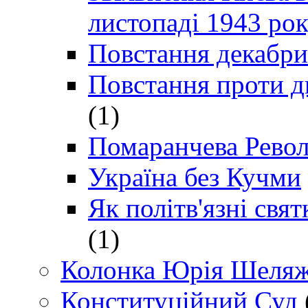
листопаді 1943 ро
Повстання декабри
Повстання проти д
(1)
Помаранчева Рево
Україна без Кучми
Як політв'язні св
(1)
Колонка Юрія Шеляж
Конституційний Суд