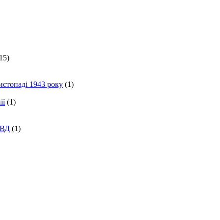
15)
истопаді 1943 року
(1)
ії
(1)
КВД
(1)