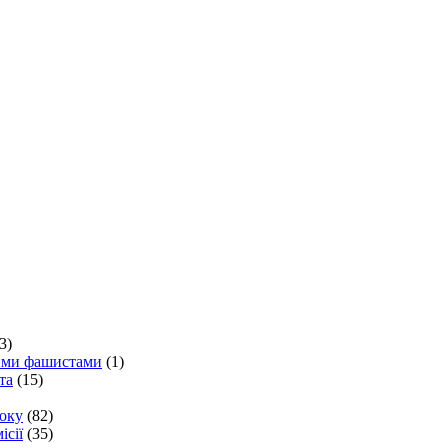
3)
кими фашистами
(1)
та
(15)
року
(82)
ісії
(35)