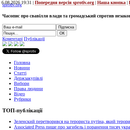
6.08.2026 19:31 |
Попередня версія sprotiv.org
|
Наша кнопка
|
sprotiv.org
Часопис про свавілля влади та громадський спротив незако
Коментарі
Публікації
Головна
Новини
Статті
Держзакупівлі
Вибори
Права людини
Відео
Рубрики
ТОП-публікації
Зеленский перетворився на терориста путіна, який терор
Associated Press пише про загибель і поранення тисяч ук