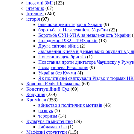
іноземні ЗМІ
(123)
інтерв’ю
(67)
Інтернет
(240)
історія
(97)
більшовицький терор в Україні
(9)
боротьба за Незалежність України
(22)
Боротьба ОУН-УПА за незалежність України
(
Голодомор 1932—1933 років
(13)
Друга світова війна
(2)
Звільнення Києва від німецьких окупантів у л
Повстання декабристів
(1)
Повстання проти диктатора Чаушеску у Румун
Помаранчева Революція
(9)
Україна без Кучми
(4)
Як політв'язні святкували Різдво у тюрмах Н
Колонка Юрія Шеляженка
(69)
Конституційний Суд
(69)
Корупція
(239)
Кримінал
(358)
вбивство з політичних мотивів
(46)
розшук
(5)
тероризм
(14)
Культура та мистецтво
(29)
Гайдамака.Ua
(1)
Мафіозні структури
(115)