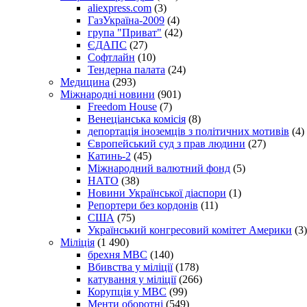
aliexpress.com
(3)
ГазУкраїна-2009
(4)
група "Приват"
(42)
ЄДАПС
(27)
Софтлайн
(10)
Тендерна палата
(24)
Медицина
(293)
Міжнародні новини
(901)
Freedom House
(7)
Венеціанська комісія
(8)
депортація іноземців з політичних мотивів
(4)
Європейський суд з прав людини
(27)
Катинь-2
(45)
Міжнародний валютний фонд
(5)
НАТО
(38)
Новини Української діаспори
(1)
Репортери без кордонів
(11)
США
(75)
Український конгресовий комітет Америки
(3)
Міліція
(1 490)
брехня МВС
(140)
Вбивства у міліції
(178)
катування у міліції
(266)
Корупція у МВС
(99)
Менти оборотні
(549)