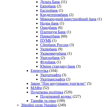
Дельта Банк
(11)
Евробанк
(2)
Експобанк
(1)
Кредитпромбанк
(2)
Міжнародний інвестиційний банк
(1)
Надра банк
(1)
Ощадбанк
(6)
Платинум Банк
(1)
Приватбанк
(60)
ПУМБ
(1)
Сбербанк России
(3)
Укрінбанк
(9)
Укркоммунбанк
(1)
Укрсоцбанк
(2)
Фідобанк
(1)
Юніон стандард банк
(3)
Енергетіка
(104)
Укртатнафта
(3)
Укртранснафта
(2)
Закон "Про внутрішню торгівлю"
(5)
МАФи
(52)
Податкова політика
(520)
Податковий кодекс
(227)
Тарифи та ціни
(199)
Збройні сили України
(249)