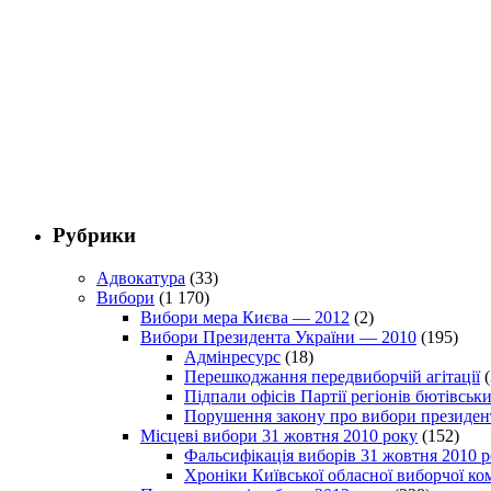
Рубрики
Адвокатура
(33)
Вибори
(1 170)
Вибори мера Києва — 2012
(2)
Вибори Президента України — 2010
(195)
Адмінресурс
(18)
Перешкоджання передвиборчій агітації
(
Підпали офісів Партії регіонів бютівсь
Порушення закону про вибори президен
Місцеві вибори 31 жовтня 2010 року
(152)
Фальсифікація виборів 31 жовтня 2010 
Хроніки Київської обласної виборчої ком