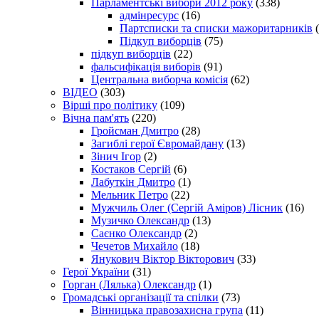
Парламентські вибори 2012 року
(338)
адмінресурс
(16)
Партсписки та списки мажоритарників
(
Підкуп виборців
(75)
підкуп виборців
(22)
фальсифікація виборів
(91)
Центральна виборча комісія
(62)
ВІДЕО
(303)
Вірші про політику
(109)
Вічна пам'ять
(220)
Гройсман Дмитро
(28)
Загиблі герої Євромайдану
(13)
Зінич Ігор
(2)
Костаков Сергій
(6)
Лабуткін Дмитро
(1)
Мельник Петро
(22)
Мужчиль Олег (Сергій Аміров) Лісник
(16)
Музичко Олександр
(13)
Саєнко Олександр
(2)
Чечетов Михайло
(18)
Янукович Віктор Вікторович
(33)
Герої України
(31)
Горган (Лялька) Олександр
(1)
Громадські організації та спілки
(73)
Вінницька правозахисна група
(11)