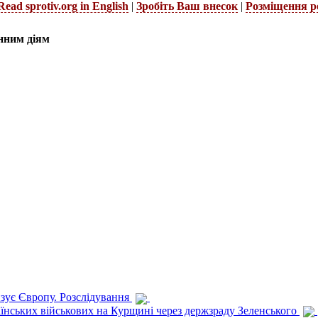
Read sprotiv.org in English
|
Зробіть Ваш внесок
|
Розміщення р
нним діям
изує Європу. Розслідування
раїнських військових на Курщині через держзраду Зеленського