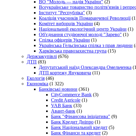
ВО "Молодь — надія України"
(2)
Всеукраїнське товариство політв'язнів і репр
Інститут "Республіка"
(3)
Коаліція учасників Помаранчевої Революції
(1
Комітет виборців України
(4)
Національний екологічний центр України
(1)
Об'єднання студіюючої молоді "Зарево"
(1)
Спілка офіцерів України
(1)
Українська Гельсінська спілка з прав людини
(
Харківська правозахистна група
(15)
Держзакупівлі
(676)
ДТП
(83)
Депутатський наїзд Олександра Омельченка
(1
ДТП кортежу Януковича
(11)
Екологія
(46)
Економіка
(1 322)
Банківські новини
(361)
CityCommerce Bank
(3)
Credit Agricole
(1)
VAB Банк
(33)
Авант-банк
(1)
Банк "Фінансова ініціатива"
(9)
Банк Кредит Дніпро
(1)
Банк Національний кредит
(5)
Банк Фінанси та кредит
(2)