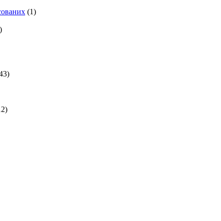
есованих
(1)
)
43)
2)