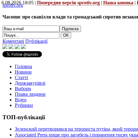
6.08.2026 18:05 |
Попередня версія sprotiv.org
|
Наша кнопка
|
sprotiv.org
Часопис про свавілля влади та громадський спротив незако
Коментарі
Публікації
Головна
Новини
Статті
Держзакупівлі
Вибори
Права людини
Відео
Рубрики
ТОП-публікації
Зеленский перетворився на терориста путіна, який терор
Associated Press пише про загибель і поранення тисяч ук