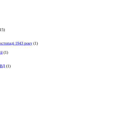
15)
истопаді 1943 року
(1)
ії
(1)
КВД
(1)