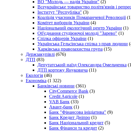
ВО "Молодь — надія України"
(2)
Всеукраїнське товариство політв'язнів і репр
Інститут "Республіка"
(3)
Коаліція учасників Помаранчевої Революції
(1
Комітет виборців України
(4)
Національний екологічний центр України
(1)
Об'єднання студіюючої молоді "Зарево"
(1)
Спілка офіцерів України
(1)
Українська Гельсінська спілка з прав людини
(
Харківська правозахистна група
(15)
Держзакупівлі
(676)
ДТП
(83)
Депутатський наїзд Олександра Омельченка
(1
ДТП кортежу Януковича
(11)
Екологія
(46)
Економіка
(1 322)
Банківські новини
(361)
CityCommerce Bank
(3)
Credit Agricole
(1)
VAB Банк
(33)
Авант-банк
(1)
Банк "Фінансова ініціатива"
(9)
Банк Кредит Дніпро
(1)
Банк Національний кредит
(5)
Банк Фінанси та кредит
(2)