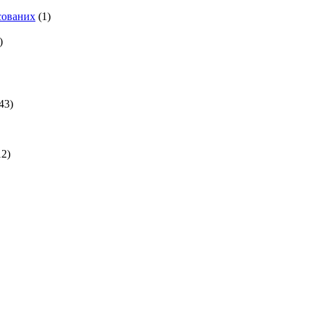
есованих
(1)
)
43)
2)