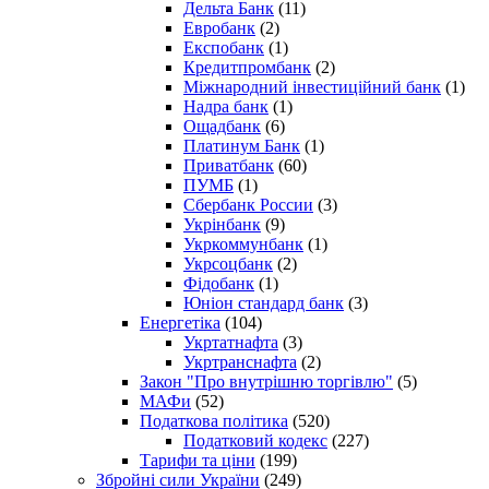
Дельта Банк
(11)
Евробанк
(2)
Експобанк
(1)
Кредитпромбанк
(2)
Міжнародний інвестиційний банк
(1)
Надра банк
(1)
Ощадбанк
(6)
Платинум Банк
(1)
Приватбанк
(60)
ПУМБ
(1)
Сбербанк России
(3)
Укрінбанк
(9)
Укркоммунбанк
(1)
Укрсоцбанк
(2)
Фідобанк
(1)
Юніон стандард банк
(3)
Енергетіка
(104)
Укртатнафта
(3)
Укртранснафта
(2)
Закон "Про внутрішню торгівлю"
(5)
МАФи
(52)
Податкова політика
(520)
Податковий кодекс
(227)
Тарифи та ціни
(199)
Збройні сили України
(249)