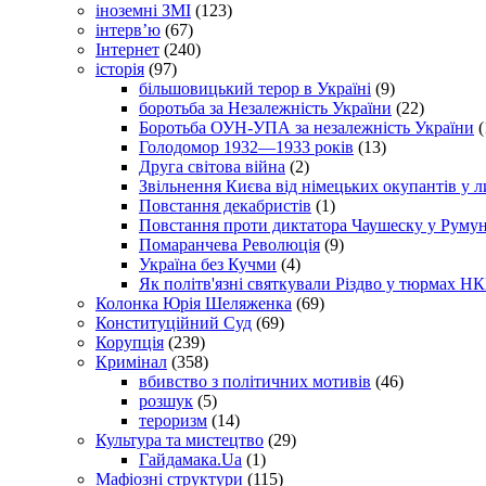
іноземні ЗМІ
(123)
інтерв’ю
(67)
Інтернет
(240)
історія
(97)
більшовицький терор в Україні
(9)
боротьба за Незалежність України
(22)
Боротьба ОУН-УПА за незалежність України
(
Голодомор 1932—1933 років
(13)
Друга світова війна
(2)
Звільнення Києва від німецьких окупантів у л
Повстання декабристів
(1)
Повстання проти диктатора Чаушеску у Румун
Помаранчева Революція
(9)
Україна без Кучми
(4)
Як політв'язні святкували Різдво у тюрмах Н
Колонка Юрія Шеляженка
(69)
Конституційний Суд
(69)
Корупція
(239)
Кримінал
(358)
вбивство з політичних мотивів
(46)
розшук
(5)
тероризм
(14)
Культура та мистецтво
(29)
Гайдамака.Ua
(1)
Мафіозні структури
(115)