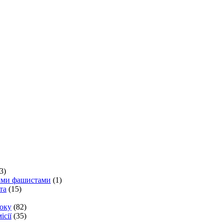
3)
кими фашистами
(1)
та
(15)
року
(82)
ісії
(35)