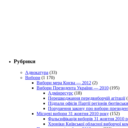
Рубрики
Адвокатура
(33)
Вибори
(1 170)
Вибори мера Києва — 2012
(2)
Вибори Президента України — 2010
(195)
Адмінресурс
(18)
Перешкоджання передвиборчій агітації
(
Підпали офісів Партії регіонів бютівсь
Порушення закону про вибори президен
Місцеві вибори 31 жовтня 2010 року
(152)
Фальсифікація виборів 31 жовтня 2010 
Хроніки Київської обласної виборчої ком