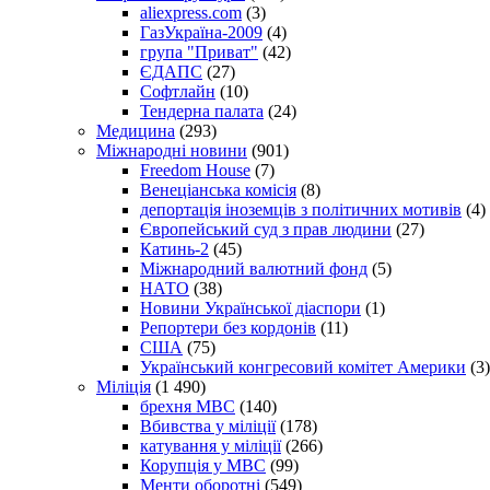
aliexpress.com
(3)
ГазУкраїна-2009
(4)
група "Приват"
(42)
ЄДАПС
(27)
Софтлайн
(10)
Тендерна палата
(24)
Медицина
(293)
Міжнародні новини
(901)
Freedom House
(7)
Венеціанська комісія
(8)
депортація іноземців з політичних мотивів
(4)
Європейський суд з прав людини
(27)
Катинь-2
(45)
Міжнародний валютний фонд
(5)
НАТО
(38)
Новини Української діаспори
(1)
Репортери без кордонів
(11)
США
(75)
Український конгресовий комітет Америки
(3)
Міліція
(1 490)
брехня МВС
(140)
Вбивства у міліції
(178)
катування у міліції
(266)
Корупція у МВС
(99)
Менти оборотні
(549)