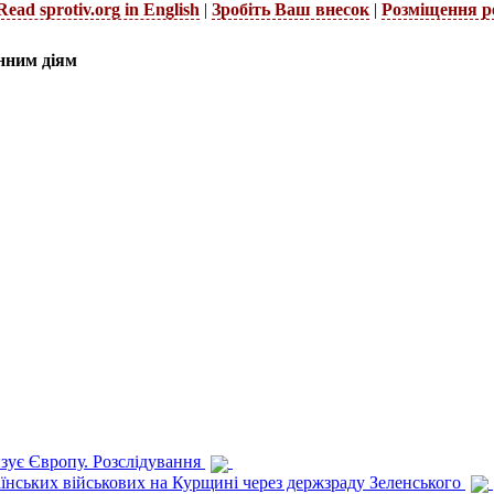
Read sprotiv.org in English
|
Зробіть Ваш внесок
|
Розміщення р
нним діям
изує Європу. Розслідування
раїнських військових на Курщині через держзраду Зеленського