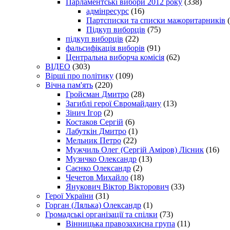
Парламентські вибори 2012 року
(338)
адмінресурс
(16)
Партсписки та списки мажоритарників
(
Підкуп виборців
(75)
підкуп виборців
(22)
фальсифікація виборів
(91)
Центральна виборча комісія
(62)
ВІДЕО
(303)
Вірші про політику
(109)
Вічна пам'ять
(220)
Гройсман Дмитро
(28)
Загиблі герої Євромайдану
(13)
Зінич Ігор
(2)
Костаков Сергій
(6)
Лабуткін Дмитро
(1)
Мельник Петро
(22)
Мужчиль Олег (Сергій Аміров) Лісник
(16)
Музичко Олександр
(13)
Саєнко Олександр
(2)
Чечетов Михайло
(18)
Янукович Віктор Вікторович
(33)
Герої України
(31)
Горган (Лялька) Олександр
(1)
Громадські організації та спілки
(73)
Вінницька правозахисна група
(11)