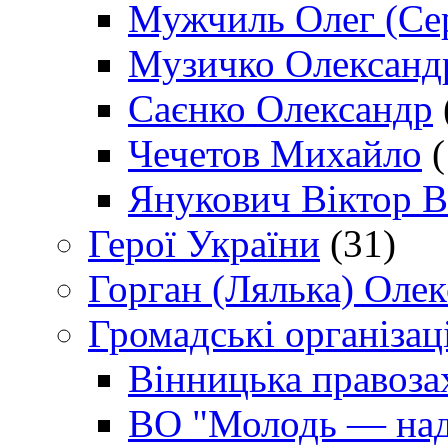
Мужчиль Олег (Сер
Музичко Олександ
Саєнко Олександр
Чечетов Михайло
(
Янукович Віктор В
Герої України
(31)
Горган (Лялька) Оле
Громадські організаці
Вінницька правоза
ВО "Молодь — над