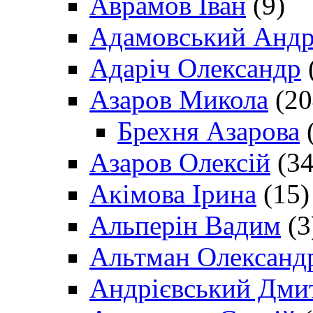
Аврамов Іван
(9)
Адамовський Андр
Адаріч Олександр
Азаров Микола
(20
Брехня Азарова
(
Азаров Олексій
(34
Акімова Ірина
(15)
Альперін Вадим
(3
Альтман Олександ
Андрієвський Дми