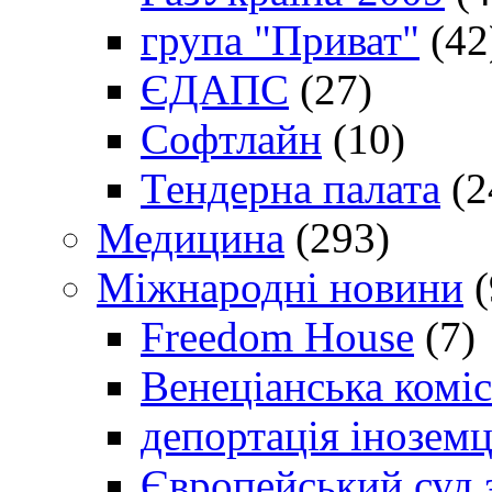
група "Приват"
(42
ЄДАПС
(27)
Софтлайн
(10)
Тендерна палата
(2
Медицина
(293)
Міжнародні новини
(
Freedom House
(7)
Венеціанська коміс
депортація іноземц
Європейський суд 