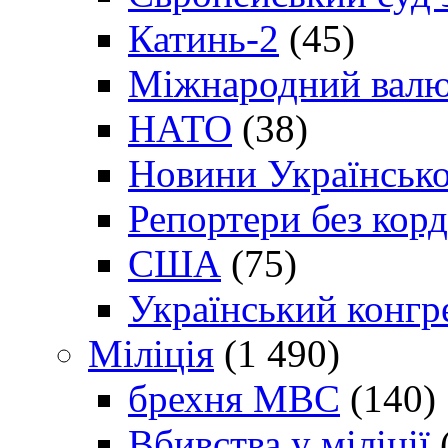
Катинь-2
(45)
Міжнародний валю
НАТО
(38)
Новини Українсько
Репортери без корд
США
(75)
Український конгр
Міліція
(1 490)
брехня МВС
(140)
Вбивства у міліції