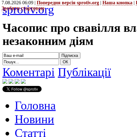
7.08.2026 06:09 |
Попередня версія sprotiv.org
|
Наша кнопка
|
sprotiv.org
Зробити стартовою
Часопис про свавілля в
незаконним діям
Коментарі
Публікації
Головна
Новини
Статті