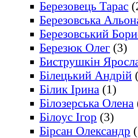
Березовець Тарас
(
Березовська Альон
Березовський Бори
Березюк Олег
(3)
Биструшкін Яросл
Білецький Андрій
(
Білик Ірина
(1)
Білозерська Олена
Білоус Ігор
(3)
Бірсан Олександр
(