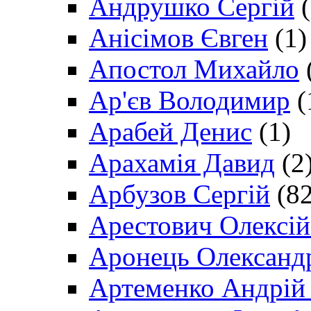
Андрушко Сергій
(
Анісімов Євген
(1)
Апостол Михайло
Ар'єв Володимир
(
Арабей Денис
(1)
Арахамія Давид
(2
Арбузов Сергій
(82
Арестович Олексі
Аронець Олександ
Артеменко Андрій