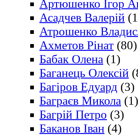
Артюшенко Ігор А
Асадчев Валерій
(1
Атрошенко Владис
Ахметов Рінат
(80)
Бабак Олена
(1)
Баганець Олексій
(
Багіров Едуард
(3)
Баграєв Микола
(1
Багрій Петро
(3)
Баканов Іван
(4)