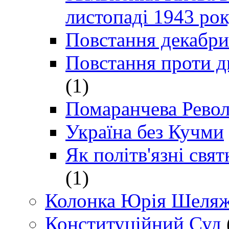
листопаді 1943 ро
Повстання декабри
Повстання проти д
(1)
Помаранчева Рево
Україна без Кучми
Як політв'язні св
(1)
Колонка Юрія Шеляж
Конституційний Суд