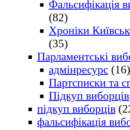
Фальсифікація в
(82)
Хроніки Київсько
(35)
Парламентські виб
адмінресурс
(16
Партсписки та с
Підкуп виборців
підкуп виборців
(2
фальсифікація виб