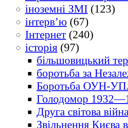
іноземні ЗМІ
(123)
інтерв’ю
(67)
Інтернет
(240)
історія
(97)
більшовицький тер
боротьба за Незал
Боротьба ОУН-УПА
Голодомор 1932—1
Друга світова війн
Звільнення Києва в