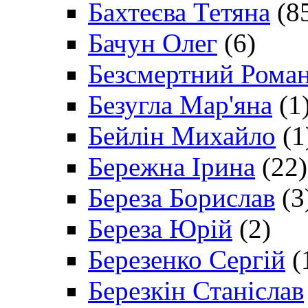
Бахтеєва Тетяна
(8
Бачун Олег
(6)
Безсмертний Рома
Безугла Мар'яна
(1
Бейлін Михайло
(1
Бережна Ірина
(22)
Береза Борислав
(3
Береза Юрій
(2)
Березенко Сергій
(
Березкін Станіслав