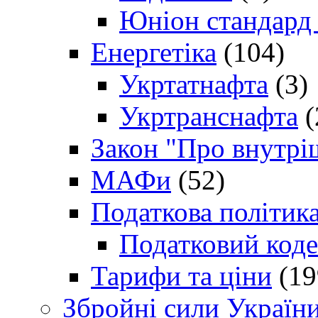
Юніон стандард
Енергетіка
(104)
Укртатнафта
(3)
Укртранснафта
(
Закон "Про внутрі
МАФи
(52)
Податкова політик
Податковий коде
Тарифи та ціни
(19
Збройні сили Україн