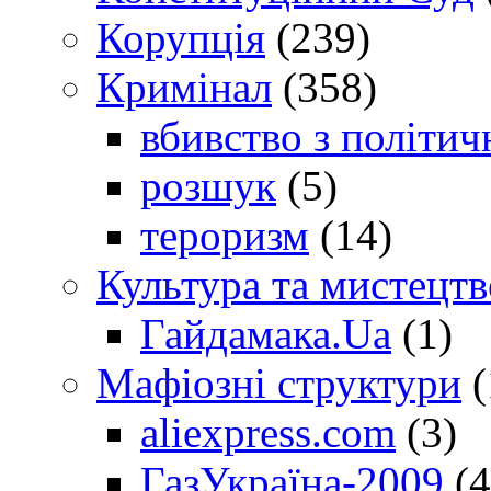
Корупція
(239)
Кримінал
(358)
вбивство з політич
розшук
(5)
тероризм
(14)
Культура та мистецтв
Гайдамака.Ua
(1)
Мафіозні структури
(
aliexpress.com
(3)
ГазУкраїна-2009
(4