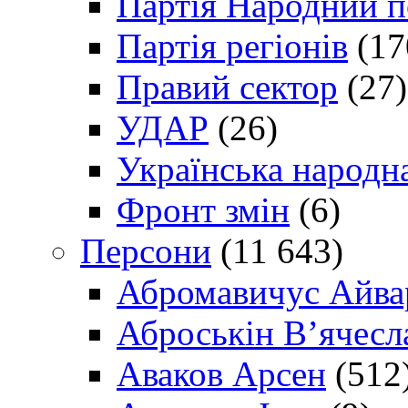
Партія Народний 
Партія регіонів
(17
Правий сектор
(27)
УДАР
(26)
Українська народна
Фронт змін
(6)
Персони
(11 643)
Абромавичус Айва
Аброськін В’ячесл
Аваков Арсен
(512