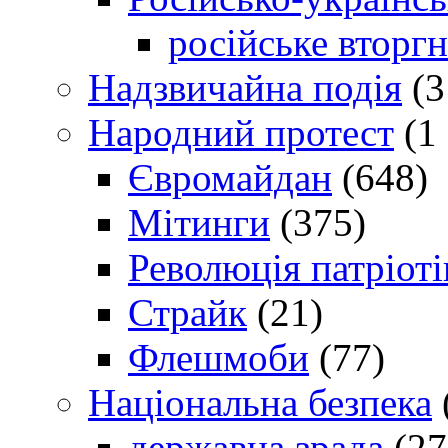
російське вторг
Надзвичайна подія
(3
Народний протест
(1 
Євромайдан
(648)
Мітинги
(375)
Революція патріоті
Страйк
(21)
Флешмоби
(77)
Національна безпека
державна зрада
(27