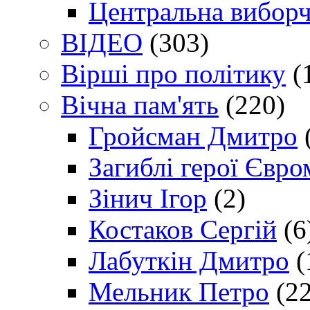
Центральна виборч
ВІДЕО
(303)
Вірші про політику
(
Вічна пам'ять
(220)
Гройсман Дмитро
Загиблі герої Євр
Зінич Ігор
(2)
Костаков Сергій
(6
Лабуткін Дмитро
(
Мельник Петро
(22