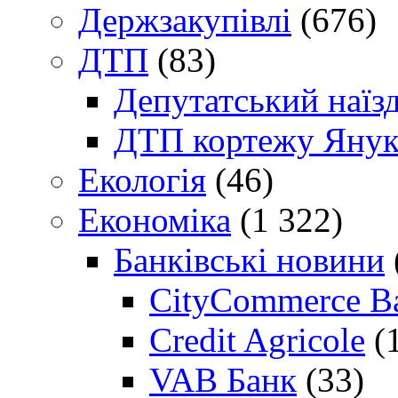
Держзакупівлі
(676)
ДТП
(83)
Депутатський наїз
ДТП кортежу Янук
Екологія
(46)
Економіка
(1 322)
Банківські новини
CityCommerce B
Credit Agricole
(
VAB Банк
(33)