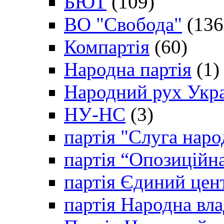
БЮТ
(109)
ВО "Свобода"
(136
Компартія
(60)
Народна партія
(1)
Народний рух Укр
НУ-НС
(3)
партія "Слуга наро
партія “Опозиційн
партія Єдиний цен
партія Народна вла